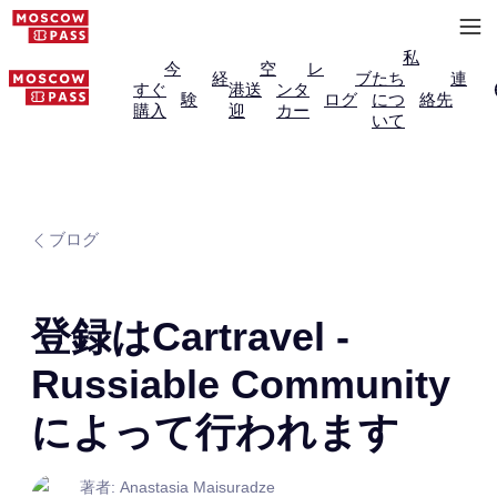
私
今
空
レ
経
ブ
たち
連
すぐ
港送
ンタ
験
ログ
につ
絡先
購入
迎
カー
いて
ブログ
登録はCartravel -
Russiable Community
によって行われます
著者: Anastasia Maisuradze