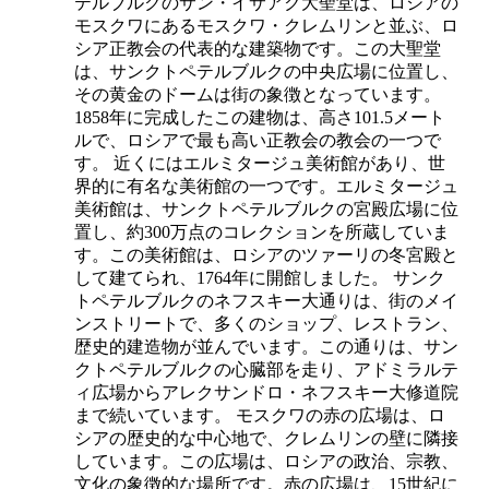
テルブルクのサン・イサアク大聖堂は、ロシアの
モスクワにあるモスクワ・クレムリンと並ぶ、ロ
シア正教会の代表的な建築物です。この大聖堂
は、サンクトペテルブルクの中央広場に位置し、
その黄金のドームは街の象徴となっています。
1858年に完成したこの建物は、高さ101.5メート
ルで、ロシアで最も高い正教会の教会の一つで
す。 近くにはエルミタージュ美術館があり、世
界的に有名な美術館の一つです。エルミタージュ
美術館は、サンクトペテルブルクの宮殿広場に位
置し、約300万点のコレクションを所蔵していま
す。この美術館は、ロシアのツァーリの冬宮殿と
して建てられ、1764年に開館しました。 サンク
トペテルブルクのネフスキー大通りは、街のメイ
ンストリートで、多くのショップ、レストラン、
歴史的建造物が並んでいます。この通りは、サン
クトペテルブルクの心臓部を走り、アドミラルテ
ィ広場からアレクサンドロ・ネフスキー大修道院
まで続いています。 モスクワの赤の広場は、ロ
シアの歴史的な中心地で、クレムリンの壁に隣接
しています。この広場は、ロシアの政治、宗教、
文化の象徴的な場所です。赤の広場は、15世紀に