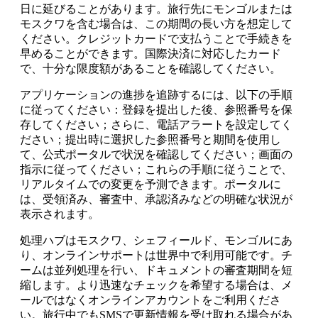
日に延びることがあります。旅行先にモンゴルまたは
モスクワを含む場合は、この期間の長い方を想定して
ください。クレジットカードで支払うことで手続きを
早めることができます。国際決済に対応したカード
で、十分な限度額があることを確認してください。
アプリケーションの進捗を追跡するには、以下の手順
に従ってください：登録を提出した後、参照番号を保
存してください；さらに、電話アラートを設定してく
ださい；提出時に選択した参照番号と期間を使用し
て、公式ポータルで状況を確認してください；画面の
指示に従ってください；これらの手順に従うことで、
リアルタイムでの変更を予測できます。ポータルに
は、受領済み、審査中、承認済みなどの明確な状況が
表示されます。
処理ハブはモスクワ、シェフィールド、モンゴルにあ
り、オンラインサポートは世界中で利用可能です。チ
ームは並列処理を行い、ドキュメントの審査期間を短
縮します。より迅速なチェックを希望する場合は、メ
ールではなくオンラインアカウントをご利用くださ
い。旅行中でもSMSで更新情報を受け取れる場合があ