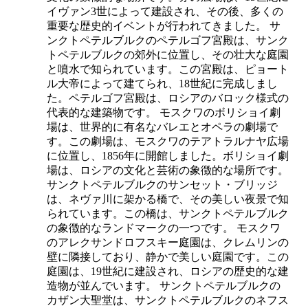
イヴァン3世によって建設され、その後、多くの
重要な歴史的イベントが行われてきました。 サ
ンクトペテルブルクのペテルゴフ宮殿は、サンク
トペテルブルクの郊外に位置し、その壮大な庭園
と噴水で知られています。この宮殿は、ピョート
ル大帝によって建てられ、18世紀に完成しまし
た。ペテルゴフ宮殿は、ロシアのバロック様式の
代表的な建築物です。 モスクワのボリショイ劇
場は、世界的に有名なバレエとオペラの劇場で
す。この劇場は、モスクワのテアトラルナヤ広場
に位置し、1856年に開館しました。ボリショイ劇
場は、ロシアの文化と芸術の象徴的な場所です。
サンクトペテルブルクのサンセット・ブリッジ
は、ネヴァ川に架かる橋で、その美しい夜景で知
られています。この橋は、サンクトペテルブルク
の象徴的なランドマークの一つです。 モスクワ
のアレクサンドロフスキー庭園は、クレムリンの
壁に隣接しており、静かで美しい庭園です。この
庭園は、19世紀に建設され、ロシアの歴史的な建
造物が並んでいます。 サンクトペテルブルクの
カザン大聖堂は、サンクトペテルブルクのネフス