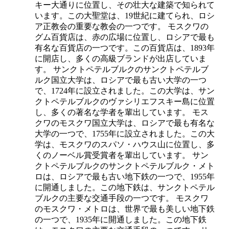
キー大通りに位置し、その壮大な建築で知られて
います。この大聖堂は、19世紀に建てられ、ロシ
ア正教会の重要な教会の一つです。 モスクワの
グム百貨店は、赤の広場に位置し、ロシアで最も
有名な百貨店の一つです。この百貨店は、1893年
に開店し、多くの高級ブランドが出店していま
す。 サンクトペテルブルクのサンクトペテルブ
ルク国立大学は、ロシアで最も古い大学の一つ
で、1724年に設立されました。この大学は、サン
クトペテルブルクのヴァシリエフスキー島に位置
し、多くの著名な学者を輩出しています。 モス
クワのモスクワ国立大学は、ロシアで最も有名な
大学の一つで、1755年に設立されました。この大
学は、モスクワのスパソ・ハウス山に位置し、多
くのノーベル賞受賞者を輩出しています。 サン
クトペテルブルクのサンクトペテルブルク・メト
ロは、ロシアで最も古い地下鉄の一つで、1955年
に開通しました。この地下鉄は、サンクトペテル
ブルクの主要な交通手段の一つです。 モスクワ
のモスクワ・メトロは、世界で最も美しい地下鉄
の一つで、1935年に開通しました。この地下鉄