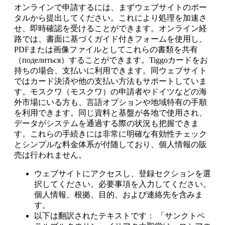
オンラインで申請するには、まずウェブサイトのポー
タルから提出してください。これにより処理を加速さ
せ、即時確認を受けることができます。オンライン経
路では、書面に基づくガイド付きフォームを使用し、
PDFまたは画像ファイルとしてこれらの書類を共有
（поделиться）することができます。Tiggoカードをお
持ちの場合、支払いに利用できます。同ウェブサイト
ではカード決済や他の支払い方法もサポートしていま
す。モスクワ（モスクワ）の申請者やドイツなどの海
外市場にいる方も、言語オプションや地域特有の手順
を利用できます。同じ資料と基盤が各地で使用され、
データがシステムを通過する際の状況も把握できま
す。これらの手続きには非常に明確な有効性チェック
とシンプルな料金体系が付随しており、個人情報の販
売は行われません。
ウェブサイトにアクセスし、登録セクションを選
択してください。必要事項を入力してください。
個人情報、根拠、目的、および連絡先を含みま
す。
以下は翻訳されたテキストです： 「サンクトペ