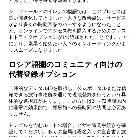
ておくと、待ち時間を短縮できます。
シェフィールドのイレナの物語では、このプロセスは
長い間進化してきました。大きな改善点は、サービス
がより多くの時間帯をカバーするようになったこと
と、オンラインでアクセス権を購入するためのファス
トトラックオプションが1つ追加されたことです。これ
により、素早く始めたい人々のオンボーディングがよ
りスムーズになりました。
ロシア語圏のコミュニティ向けの
代替登録オプション
一時的なデジタルIDを取得し、公式ポータルまたは信
頼できる旅行事務所を通じて現地登録を行うという具
体的な選択肢があります。この方法は24～72時間以内
に非常に効果的で、領事館への長時間の訪問は必要あ
りません。
モンゴルを含むルートの場合、ビザや通関手続きを確
認してください。多くの当局は署名入りの宣言書と旅