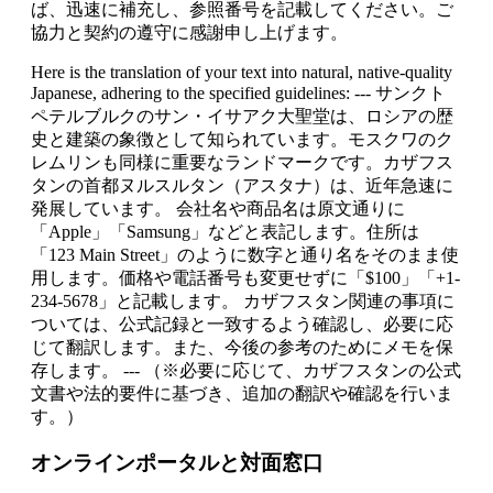
ば、迅速に補充し、参照番号を記載してください。ご
協力と契約の遵守に感謝申し上げます。
Here is the translation of your text into natural, native-quality
Japanese, adhering to the specified guidelines: --- サンクト
ペテルブルクのサン・イサアク大聖堂は、ロシアの歴
史と建築の象徴として知られています。モスクワのク
レムリンも同様に重要なランドマークです。カザフス
タンの首都ヌルスルタン（アスタナ）は、近年急速に
発展しています。 会社名や商品名は原文通りに
「Apple」「Samsung」などと表記します。住所は
「123 Main Street」のように数字と通り名をそのまま使
用します。価格や電話番号も変更せずに「$100」「+1-
234-5678」と記載します。 カザフスタン関連の事項に
ついては、公式記録と一致するよう確認し、必要に応
じて翻訳します。また、今後の参考のためにメモを保
存します。 --- （※必要に応じて、カザフスタンの公式
文書や法的要件に基づき、追加の翻訳や確認を行いま
す。）
オンラインポータルと対面窓口