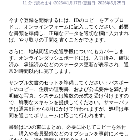
11 分で読めます
•
2026年1月17日
•
更新日: 2026年5月25日
今すぐ登録を開始するには、IDのコピーをアップロー
ドし、オンラインフォームに記入してください。必要
な書類を準備し、正確なデータを適切な欄に入力すれ
ば、やり取りの手間を省くことができます。
さらに、地域周辺の交通手段についてもカバーしま
す。オンラインダッシュボードには、入力済み、確認
済み、承認済みなどのステータス更新が表示され、通
常24時間以内に完了します。
サンプル文書のセットを準備してください：パスポー
トのコピー、住所の証明書、および公式要件を満たす
明確な写真。システムは複数の形式を受け付けますの
で、鮮明なスキャンを提供してください。サマーバッ
チは通常6月から8月にかけて行われますが、処理は年
間を通じてボリュームに応じて行われます。
書類は1つの束にまとめ、必要に応じてコピーを添付
し、購入や会員登録などのオプションを事前にメモし