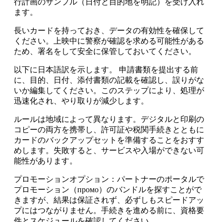
行計画のサンプル（日付と目的地を明記）を受け入れ
ます。
長いカードを持っておき、データの有効性を確保して
ください。上映中に警察が確認を求める可能性がある
ため、署名をして安全に保管しておいてください。
以下に日本語訳を示します。 申請書類を提出する前
に、目的、日付、添付書類の記載を確認し、誤りがな
いか編集してください。このステップにより、処理が
迅速化され、やり取りが減少します。
ルールは地域によって異なります。デジタルと印刷の
コピーの両方を携帯し、許可証や税関手続きとともに
カードのバックアップセットを準備することをおすす
めします。失敗すると、サービスや入場ができない可
能性があります。
プロモーションオプション：パートナーのポータルで
プロモーション（промо）のバンドルを探すことがで
きますが、結果は保証されず、必ずしもスピードアッ
プにはつながりません。手続きを進める前に、資格要
件とスケジュールを確認してください。