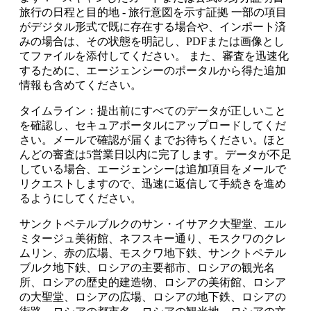
旅行の日程と目的地 - 旅行意図を示す証拠 一部の項目
がデジタル形式で既に存在する場合や、インポート済
みの場合は、その状態を明記し、PDFまたは画像とし
てファイルを添付してください。 また、審査を迅速化
するために、エージェンシーのポータルから得た追加
情報も含めてください。
タイムライン：提出前にすべてのデータが正しいこと
を確認し、セキュアポータルにアップロードしてくだ
さい。メールで確認が届くまでお待ちください。ほと
んどの審査は5営業日以内に完了します。データが不足
している場合、エージェンシーは追加項目をメールで
リクエストしますので、迅速に返信して手続きを進め
るようにしてください。
サンクトペテルブルクのサン・イサアク大聖堂、エル
ミタージュ美術館、ネフスキー通り、モスクワのクレ
ムリン、赤の広場、モスクワ地下鉄、サンクトペテル
ブルク地下鉄、ロシアの主要都市、ロシアの観光名
所、ロシアの歴史的建造物、ロシアの美術館、ロシア
の大聖堂、ロシアの広場、ロシアの地下鉄、ロシアの