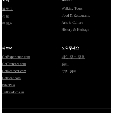
회사
Walking Tours
블로그
Food & Restaurants
정보
Arts & Culture
연락처
History & Heritage
파트너
도와주세요
GetExperience.com
개인 정보 정책
GetTransfer.com
용어
GetRentacar.com
쿠키 정책
GetBoat.com
PiterPass
Tutkakdoma.ru