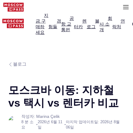
지
공
회
금 구
경
렌
블
연
항 교
사 소
매하
험들
터카
로그
락처
통편
개
세요
블로그
모스크바 이동: 지하철
vs 택시 vs 렌터카 비교
작성자: Marina Çelik
8 분 소
2026년 6월 11
마지막 업데이트일: 2026년 8월
•
•
요
일
06일