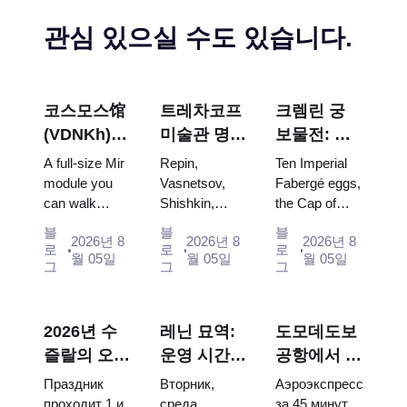
관심 있으실 수도 있습니다.
코스모스馆
트레차코프
크렘린 궁
(VDNKh) :
미술관 명
보물전: 파
러시아 최대
작: 꼭 봐야
베르제 달
A full-size Mir
Repin,
Ten Imperial
우주 전시관
할 그림들을
걀, 왕좌, 대
module you
Vasnetsov,
Fabergé eggs,
can walk
Shishkin,
the Cap of
중심으로 한
관식 예복
through, the
Vrubel, Serov
Monomakh,
방문 계획
블
블
블
2026년 8
2026년 8
2026년 8
Energia–
and Surikov
the double
로
로
로
월 05일
월 05일
월 05일
Buran model,
— the works
throne of two
그
그
그
scorched
that stop
boy tsars and
descent
people, where
the coronation
capsules and
they hang,
dress of
2026년 수
레닌 묘역:
도모데도보
120 pieces of
and why
Catherine...
즐랄의 오이
운영 시간,
공항에서 모
flight...
booking the...
데이: 티켓,
입장 및 크
스크바 시내
Праздник
Вторник,
Аэроэкспресс
일정 및 모
렘린과 혼동
로: 에어로
проходит 1 и
среда,
за 45 минут,