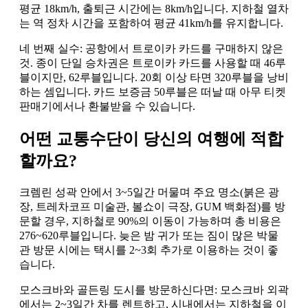
평균 18km/h, 출퇴근 시간에는 8km/h입니다. 지하철 열차
는 역 정차 시간을 포함하여 평균 41km/h를 유지합니다.
네 번째 실수: 공항에서 트로이카 카드를 구매하지 않은
것. 종이 단일 승차권은 트로이카 카드를 사용할 때 46루
블이지만, 62루블입니다. 20회 이상 타면 320루블을 낭비
하는 셈입니다. 카드 보증금 50루블은 떠날 때 아무 티켓
판매기에서나 환불받을 수 있습니다.
어떤 교통수단이 당신의 여행에 적합
할까요?
크렘린 성곽 안에서 3~5일간 머물며 주요 명소(붉은 광
장, 트레차코프 미술관, 볼쇼이 극장, GUM 백화점)를 방
문할 경우, 지하철로 90%의 이동이 가능하며 총 비용은
276~620루블입니다. 늦은 밤 귀가 또는 짐이 많은 박물
관 방문 시에는 택시를 2~3회 추가로 이용하는 것이 좋
습니다.
모스크바와 골든링 도시를 방문하신다면: 모스크바 외곽
에서는 2~3일간 차를 렌트하고, 시내에서는 지하철을 이