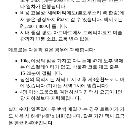
오후 5-8시)에는 90초마다, 그 외 시간에는 4-7분마
다 열차가 운행됩니다.
비용 효율성: 셰레메티예보(벨로루스키 역 환승)에
서 붉은 광장까지 ₽62로 갈 수 있습니다. 택시로는
₽1,200-1,800이 듭니다.
시내 중심 경로: 아르바트에서 트레티야코프 미술
관까지 11분 소요, 교통 변수 없음
메트로는 다음과 같은 경우에 패배합니다:
10kg 이상의 짐을 가지고 다니는데 47개 노후 역에
는 에스컬레이터가 없고, 박물관 코트 체크 줄은
15-20분이 걸립니다.
당신의 목적지는 저녁 11시 이후 제3순환도로 너머
에 있습니다 (기차는 새벽 1시에 멈춥니다)
4명 이상 그룹으로 여행하신다면 택시 요금이 1인
당 지하철보다 저렴해집니다.
실제 숫자: 일주일에 두 번씩 매일 가는 경우 트로이카 카
드 사용 시 644₽ (46₽ x 14회)입니다. 같은 기간 택시 요금
은 평균 8,400₽입니다.