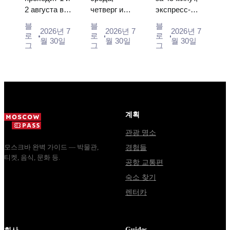
2 августа в
четверг и
экспресс-
스크바에서
되는 주요
익스프레스,
Музее
суббота с
автобус за
가는 방법
사항
버스, 또는
블
블
블
2026년 7
2026년 7
2026년 7
деревянного
10:00 до
450 рублей,
로
로
로
전철
월 30일
월 30일
월 30일
зодчества.
13:00, вход
социальный
그
그
그
Сколько
бесплатный.
автобус и
стоят
Почему
обычная
билеты, как
источники
электричка.
доехать из
расходятся в
Все способы
Москвы
днях, чем
уехать из...
через
Мавзолей
계획
Владими...
от...
관광 명소
모스크바 완벽 가이드 — 박물관,
경험들
티켓, 음식, 문화 등.
공항 교통편
숙소 찾기
렌터카
Guides