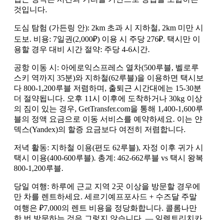
것입니다.
도심 탐험 (가든링 안): 2km 초과 시 지하철, 2km 미만 시
도보. 비용: 7일권(2,000₽) 이용 시 주당 276₽. 택시만 이
용할 경우 대비 시간 절약: 주당 4-6시간.
공항 이동 시: 아에로익스프레스 열차(500루블, 벨로루
스키 역까지 35분)와 지하철(62루블)을 이용하면 택시보
다 800-1,200루블 저렴하며, 출퇴근 시간대에는 15-30분
더 절약됩니다. 오후 11시 이후에 도착하거나 30kg 이상
의 짐이 있는 경우, GetTransfer.com을 통해 1,400-1,600루
블의 정액 요금으로 이동 서비스를 예약하세요. 이는 얀
덱스(Yandex)의 할증 요금보다 여전히 저렴합니다.
저녁 활동: 지하철 이용(편도 62루블), 자정 이후 귀가 시
택시 이용(400-600루블). 총계: 462-662루블 vs 택시 왕복
800-1,200루블.
당일 여행: 하루에 근교 지역 2곳 이상을 방문할 경우에
만 차를 렌트하세요. 세르기예프포사드 + 수즈달 주말
여행은 ₽7,000의 렌트 비용을 정당화합니다. 콜롬나만
한 번 방문하는 것은 그렇지 않습니다. — 일렉트리치카