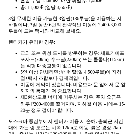
혼합 주행 150km에 대한 휘발유: 1,400₽
총: 11,000₽ (일당 3,667₽)
3일 무제한 이용 가능한 3일권(186루블)을 이용하는 지
하철이나, 3일 동안 6번의 전략적인 이동에 2,400-3,000
루블이 드는 택시와 비교해 보세요.
렌터카가 유리한 경우:
교외 또는 위성 도시를 방문하는 경우: 세르기예프
포사드(70km), 수즈달(220km) 또는 콜롬나(115km)
는 직행 대중교통이 없습니다.
5인 이상 단체라면: 밴 렌탈(일 4,500루블)이 지하
철+택시 조합보다 경제적입니다.
이동에 제약이 있습니다: 비용보다 문 앞에서 문 앞
까지의 통제가 더 중요합니다.
제3환상도로 너머에 머무시는 경우, 주차 요금은
하루 ₽200-400로 떨어지며, 지하철 이용 시에는 15-
20분 정도 걸어야 합니다.
모스크바 중심부에서 렌터카 이용 시 손해. 출퇴근 시간
대에 가든 링 도로는 시속 12km로 이동. 붉은 광장 2km
이내 주차는 시간당 200~300루블. 노란색 연석이 있는