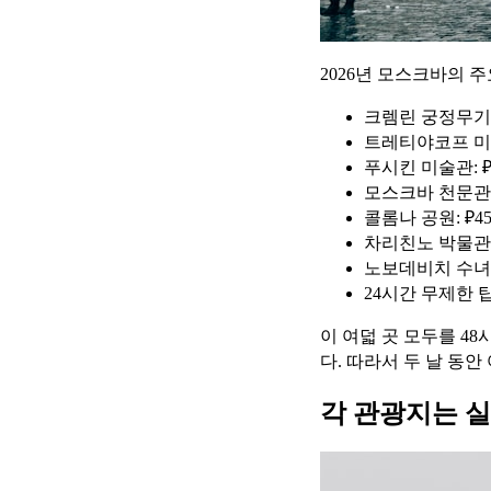
2026년 모스크바의 
크렘린 궁정무기창: 
트레티야코프 미술
푸시킨 미술관: ₽
모스크바 천문관: 
콜롬나 공원: ₽45
차리친노 박물관-
노보데비치 수녀원
24시간 무제한 탑승
이 여덟 곳 모두를 48시
다. 따라서 두 날 동안
각 관광지는 