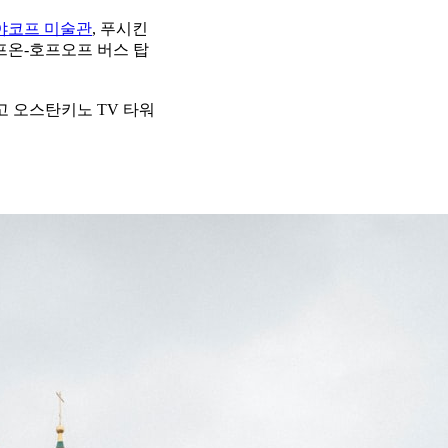
야코프 미술관
, 푸시킨
프온-호프오프 버스 탑
리고 오스탄키노 TV 타워