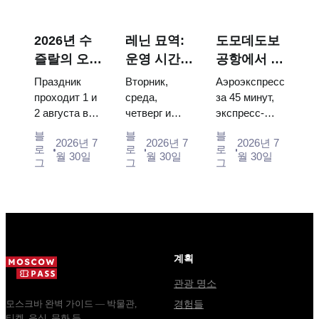
scorched
that stop
boy tsars and
descent
people, where
the coronation
capsules and
they hang,
dress of
2026년 수
레닌 묘역:
도모데도보
120 pieces of
and why
Catherine...
즐랄의 오이
운영 시간,
공항에서 모
flight...
booking the...
데이: 티켓,
입장 및 크
스크바 시내
Праздник
Вторник,
Аэроэкспресс
일정 및 모
렘린과 혼동
로: 에어로
проходит 1 и
среда,
за 45 минут,
2 августа в
четверг и
экспресс-
스크바에서
되는 주요
익스프레스,
Музее
суббота с
автобус за
가는 방법
사항
버스, 또는
블
블
블
2026년 7
2026년 7
2026년 7
деревянного
10:00 до
450 рублей,
로
로
로
전철
월 30일
월 30일
월 30일
зодчества.
13:00, вход
социальный
그
그
그
Сколько
бесплатный.
автобус и
стоят
Почему
обычная
билеты, как
источники
электричка.
доехать из
расходятся в
Все способы
Москвы
днях, чем
уехать из...
через
Мавзолей
계획
Владими...
от...
관광 명소
모스크바 완벽 가이드 — 박물관,
경험들
티켓, 음식, 문화 등.