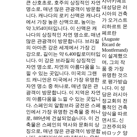
사아키예프
큰 산호초로, 호주의 상징적인 자연
대성당은 러
명소로, 매년 많은 관광객이 방문합
시아의 건축
니다. 캐나다의 로키 산맥은 캐나다
가 오거스트
에서 가장 높은 산맥으로, 높이는
리하르트 몬
약 3,954미터입니다. 이 산맥은 캐
페르란
나다의 상징적인 자연 명소로, 매년
(Auguste
많은 관광객이 방문합니다. 브라질
Ricard de
의 아마존 강은 세계에서 가장 긴
Montferrand)
강으로, 길이는 약 6,400킬로미터입
이 설계했으
니다. 이 강은 브라질의 상징적인
며, 그의 작
자연 명소로, 자연의 아름다움을 느
품 중 가장
낄 수 있는 곳입니다. 미국의 그랜
유명한 것으
드 캐니언은 미국에서 가장 유명한
로 평가받습
자연 명소 중 하나로, 매년 많은 관
니다. 이 성
광객이 방문합니다. 이 지역은 자연
당은 러시아
의 아름다움을 느낄 수 있는 곳입니
정교회의 전
다. 스페인의 알함브라 궁전은 스페
통적인 건축
인에서 가장 유명한 건축물 중 하나
양식을 따르
로, 889년에 건설되었습니다. 이 건
면서도, 신
축물은 스페인의 역사와 문화의 상
고전주의와
징으로, 매년 많은 관광객이 방문합
바ロック 양