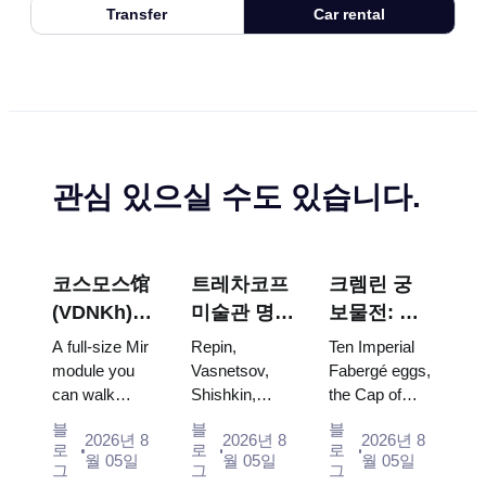
Transfer
Car rental
관심 있으실 수도 있습니다.
코스모스馆
트레차코프
크렘린 궁
(VDNKh) :
미술관 명
보물전: 파
러시아 최대
작: 꼭 봐야
베르제 달
A full-size Mir
Repin,
Ten Imperial
우주 전시관
할 그림들을
걀, 왕좌, 대
module you
Vasnetsov,
Fabergé eggs,
can walk
Shishkin,
the Cap of
중심으로 한
관식 예복
through, the
Vrubel, Serov
Monomakh,
방문 계획
블
블
블
2026년 8
2026년 8
2026년 8
Energia–
and Surikov
the double
로
로
로
월 05일
월 05일
월 05일
Buran model,
— the works
throne of two
그
그
그