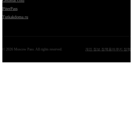
GetBoat.com
PiterPass
Tutkakdoma.ru
©
2026
Moscow Pass
. All rights reserved.
개인 정보 정책
용어
쿠키 정책