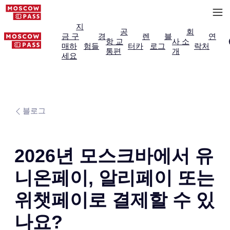
지
공
회
금 구
경
렌
블
연
항 교
사 소
매하
험들
터카
로그
락처
통편
개
세요
블로그
2026년 모스크바에서 유
니온페이, 알리페이 또는
위챗페이로 결제할 수 있
나요?