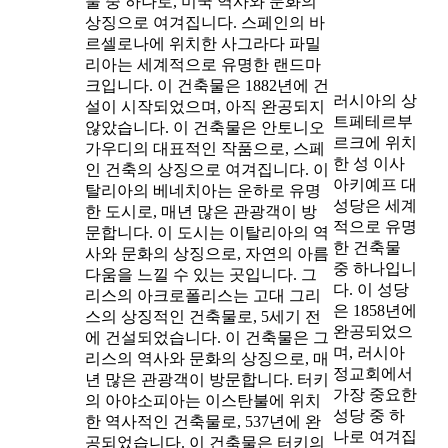
물 중 하나로, 미국 역사와 문화의
상징으로 여겨집니다. 스페인의 바
르셀로나에 위치한 사그라다 파밀
리아는 세계적으로 유명한 랜드마
크입니다. 이 건축물은 1882년에 건
러시아의 상
설이 시작되었으며, 아직 완공되지
트페테르부
않았습니다. 이 건축물은 안토니오
르크에 위치
가우디의 대표적인 작품으로, 스페
한 성 이사
인 건축의 상징으로 여겨집니다. 이
아키예프 대
탈리아의 베네치아는 운하로 유명
성당은 세계
한 도시로, 매년 많은 관광객이 방
적으로 유명
문합니다. 이 도시는 이탈리아의 역
한 건축물
사와 문화의 상징으로, 자연의 아름
중 하나입니
다움을 느낄 수 있는 곳입니다. 그
다. 이 성당
리스의 아크로폴리스는 고대 그리
은 1858년에
스의 상징적인 건축물로, 5세기 전
완공되었으
에 건설되었습니다. 이 건축물은 그
며, 러시아
리스의 역사와 문화의 상징으로, 매
정교회에서
년 많은 관광객이 방문합니다. 터키
가장 중요한
의 아야소피아는 이스탄불에 위치
성당 중 하
한 역사적인 건축물로, 537년에 완
나로 여겨집
공되었습니다. 이 건축물은 터키의