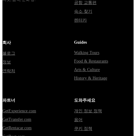
공항 교통편
숙소 찾기
렌터카
Guides
회사
Walking Tours
블로그
Food & Restaurants
정보
Arts & Culture
연락처
History & Heritage
파트너
도와주세요
GetExperience.com
개인 정보 정책
GetTransfer.com
용어
GetRentacar.com
쿠키 정책