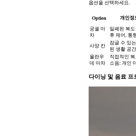
옵션을 선택하세요.
개인정
Option
궁궐 마
밀폐된 복도 
차
후 제어, 통
잠글 수 있는
사양 칸
된 생활 공
울란우
직접적인 복도
데 마차
소음; 개인 
다이닝 및 음료 프