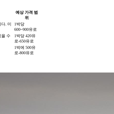
예상 가격 범
위
다. 미
1박당
600~900유로
있을 수
1박당 420유
로-650유로
1박에 500유
로-800유로