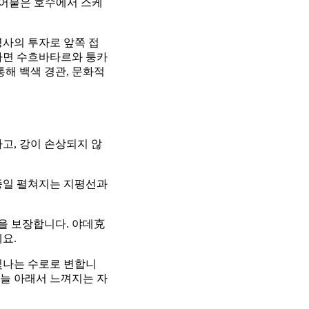
 얼어붙은 호수에서 스케
영사의 투자로 앞쪽 접
라면 수흐바타르와 퉁카
통해 백색 경관, 문화적
고, 강이 손상되지 않
종일 펼쳐지는 지평선과
을 보장합니다. 야데克
요.
빛나는 수로로 변합니
하늘 아래서 느껴지는 자