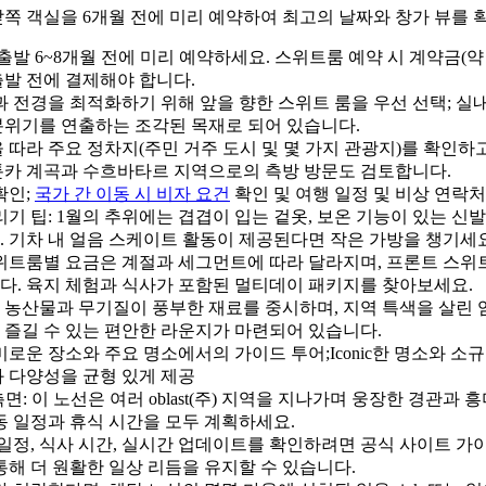
 앞쪽 객실을 6개월 전에 미리 예약하여 최고의 날짜와 창가 뷰를 
 출발 6~8개월 전에 미리 예약하세요. 스위트룸 예약 시 계약금(약 
발 전에 결제해야 합니다.
과 전경을 최적화하기 위해 앞을 향한 스위트 룸을 우선 선택; 실
분위기를 연출하는 조각된 목재로 되어 있습니다.
 따라 주요 정차지(주민 거주 도시 및 몇 가지 관광지)를 확인하
툰카 계곡과 수흐바타르 지역으로의 측방 방문도 검토합니다.
확인;
국가 간 이동 시 비자 요건
확인 및 여행 일정 및 비상 연락처
리기 팁: 1월의 추위에는 겹겹이 입는 겉옷, 보온 기능이 있는 신발
 기차 내 얼음 스케이트 활동이 제공된다면 작은 가방을 챙기세요
스위트룸별 요금은 계절과 세그먼트에 따라 달라지며, 프론트 스위
다. 육지 체험과 식사가 포함된 멀티데이 패키지를 찾아보세요.
 농산물과 무기질이 풍부한 재료를 중시하며, 지역 특색을 살린 
 즐길 수 있는 편안한 라운지가 마련되어 있습니다.
미로운 장소와 주요 명소에서의 가이드 투어;Iconic한 명소와 소
 다양성을 균형 있게 제공
면: 이 노선은 여러 oblast(주) 지역을 지나가며 웅장한 경관과
동 일정과 휴식 시간을 모두 계획하세요.
 일정, 식사 시간, 실시간 업데이트를 확인하려면 공식 사이트 가
통해 더 원활한 일상 리듬을 유지할 수 있습니다.