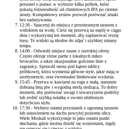
personel o pomoc w wyborze kilku próbek, które
pokażą różnorodność od chmielowych IPA po ciemne
stouty. Kompaktowy zestaw pozwoli porównać smaki
bez nadużywania.
12:30 - Spaceruj do miejsca z przestronnym tarasem z
widokiem na wodę. Ciesz się przerwą na napój w ciągu
dnia i wykorzystaj ten moment, aby zaplanować resztę
trasy. Te widoki są idealne do zdjęć i szybkiej zmiany
tempa.
14:00 - Odwiedź miejsce znane z szerokiej oferty.
Często oferuje różne partie z lokalnych mikro
browarów, a także okazjonalnie gościnne linie z
zagranicy. Sprawdź menu pod kątem tablicy
próbkowej, która wymienia główne style, jakie mają w
asortymencie, oraz ewentualne limitowane wydania.
15:45 - Przerwa w kawiarni na rogu z małą, starannie
dobraną listą piw i wygodną strefą siedzącą. To dobry
moment, aby porównać uwagi z towarzyszem podróży
lub zrobić szybką notatkę o swoim ulubionym
dotychczas stylu.
17:30 - Wybierz ostatni przystanek z ogromną tarasem
lub ustawieniem na dachu powyżej poziomu ulicy.
Wiele Moskali wykorzystuje to jako ostatni punkt
słuchania, gdzie można dzielić się wrażeniami, nigdy
nie spiesząc się i ciesząc z widoku.