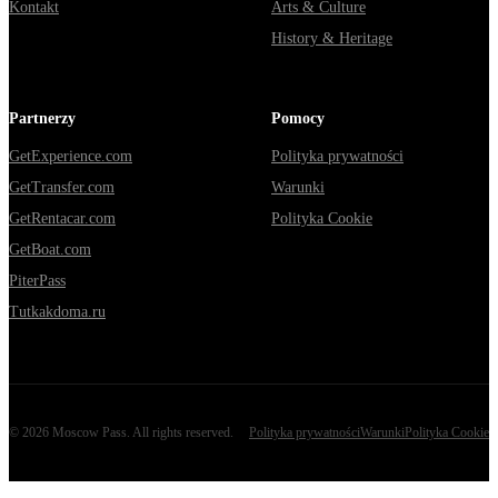
Kontakt
Arts & Culture
History & Heritage
Partnerzy
Pomocy
GetExperience.com
Polityka prywatności
GetTransfer.com
Warunki
GetRentacar.com
Polityka Cookie
GetBoat.com
PiterPass
Tutkakdoma.ru
©
2026
Moscow Pass
. All rights reserved.
Polityka prywatności
Warunki
Polityka Cookie