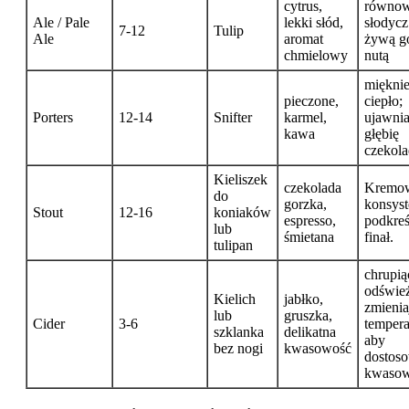
cytrus,
równo
Ale / Pale
lekki słód,
słodycz
7-12
Tulip
Ale
aromat
żywą g
chmielowy
nutą
miękni
pieczone,
ciepło;
Porters
12-14
Snifter
karmel,
ujawni
kawa
głębię
czekol
Kieliszek
czekolada
Kremo
do
gorzka,
konsyst
Stout
12-16
koniaków
espresso,
podkreś
lub
śmietana
finał.
tulipan
chrupią
odśwież
Kielich
jabłko,
zmienia
lub
gruszka,
Cider
3-6
tempera
szklanka
delikatna
aby
bez nogi
kwasowość
dostos
kwaso