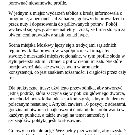
porównać niesamowite profile.
W jednym z miejsc wydarzeń tablica z kredą informowała o
programie, a personel stał za barem, gotowy do prowadzenia
przez nuty i dopasowania do grillowanych potraw. Pokój
wydawał się żywy, ale nie natrętny - znak, że firma stojąca za
piwem ceni prawdziwy smak ponad hype.
Scena miejska Moskwy łączy się z tradycjami sąsiednich
regionów: kilka browarów współpracuje z firmą, aby
stworzyć mieszanki międzyregionalne, w tym profile słodu w
stylu petersburskim i chmiel z pól w cieniu muszli. Niektóre
porcje wyróżniają się zwycięstwem w aromacie i
konsystencji, co jest znakiem tożsamości i ciągłości przez cały
rok.
Dla praktycznej trasy: użyj tego przewodnika, aby stworzyć
jedną podróż, która zaczyna się w pobliżu głównego dworca,
przechodzi przez kilka miejsc, a kończy się silnym finałem w
polecanym restauracji. Artykuł zawiera 16 pozycji z adresami,
godzinami otwarcia i najlepszymi daniami do spróbowania w
każdym punkcie, a także uwagi na temat atmosfery i
szczegółów polityki, jeśli to stosowne.
Gotowy na eksplorację? Weź pełny przewodnik, aby uzyskać