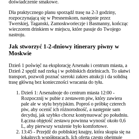
doświadczenie smakowe.
Dla praktycznego planu sporządź trasę na 2-3 godziny,
rozpoczynającą się w Presnenskom, następnie przez
Twerskiej, Taganski, Zamoskworieczje i Basmanny, kończąc
wieczorem drinkiem w miejscu, które pasuje do Twojego
nastroju.
Jak stworzyć 1-2-dniowy itinerary piwny w
Moskwie
Dzień 1 poświęć na eksplorację Arsenału i centrum miasta, a
Dzień 2 spędź nad rzeką i w pobliskich dzielnicach. To ułatwi
transport, pozwoli poznać szeroki zakres atrakcji i da solidną
trasę główną bez konieczności wracania do tyłu.
Dzień 1: Arsenalnoje do centrum miasta 12:00 -
Rozpocznij w pubie z zestawem piw, który zawiera
pale ale w stylu brytyjskim. Poproś o próbkę czterech
piw, aby ocenić ich różnorodność, a następnie sam
decyduj, jak szybko chcesz kontynuować po południu.
Łączna objętość zestawu powinna wynosić około 0,6
L, aby pierwszy wrażenie było komfortowe.
13:45 - Przejdź do pobliskiej knajpy, która skupia się na
lokalnych współpracach. Ich oferta często obejmuje