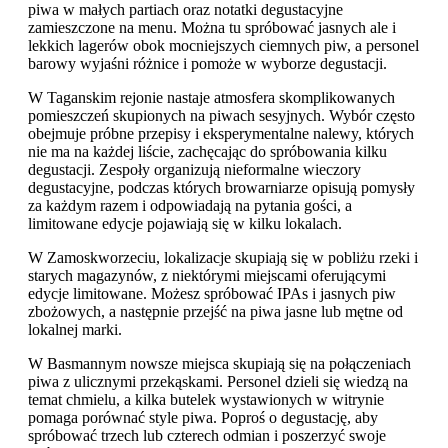
piwa w małych partiach oraz notatki degustacyjne
zamieszczone na menu. Można tu spróbować jasnych ale i
lekkich lagerów obok mocniejszych ciemnych piw, a personel
barowy wyjaśni różnice i pomoże w wyborze degustacji.
W Taganskim rejonie nastaje atmosfera skomplikowanych
pomieszczeń skupionych na piwach sesyjnych. Wybór często
obejmuje próbne przepisy i eksperymentalne nalewy, których
nie ma na każdej liście, zachęcając do spróbowania kilku
degustacji. Zespoły organizują nieformalne wieczory
degustacyjne, podczas których browarniarze opisują pomysły
za każdym razem i odpowiadają na pytania gości, a
limitowane edycje pojawiają się w kilku lokalach.
W Zamoskworzeciu, lokalizacje skupiają się w pobliżu rzeki i
starych magazynów, z niektórymi miejscami oferującymi
edycje limitowane. Możesz spróbować IPAs i jasnych piw
zbożowych, a następnie przejść na piwa jasne lub mętne od
lokalnej marki.
W Basmannym nowsze miejsca skupiają się na połączeniach
piwa z ulicznymi przekąskami. Personel dzieli się wiedzą na
temat chmielu, a kilka butelek wystawionych w witrynie
pomaga porównać style piwa. Poproś o degustację, aby
spróbować trzech lub czterech odmian i poszerzyć swoje