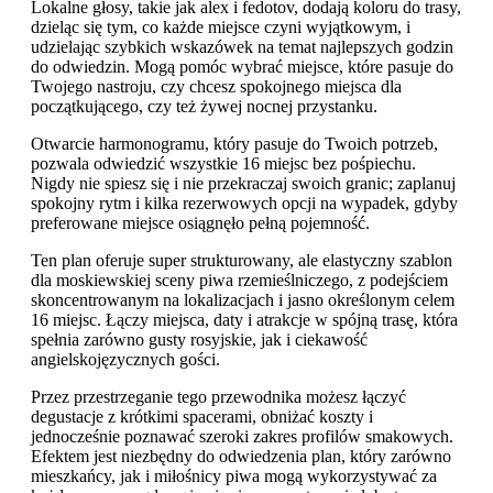
Lokalne głosy, takie jak alex i fedotov, dodają koloru do trasy,
dzieląc się tym, co każde miejsce czyni wyjątkowym, i
udzielając szybkich wskazówek na temat najlepszych godzin
do odwiedzin. Mogą pomóc wybrać miejsce, które pasuje do
Twojego nastroju, czy chcesz spokojnego miejsca dla
początkującego, czy też żywej nocnej przystanku.
Otwarcie harmonogramu, który pasuje do Twoich potrzeb,
pozwala odwiedzić wszystkie 16 miejsc bez pośpiechu.
Nigdy nie spiesz się i nie przekraczaj swoich granic; zaplanuj
spokojny rytm i kilka rezerwowych opcji na wypadek, gdyby
preferowane miejsce osiągnęło pełną pojemność.
Ten plan oferuje super strukturowany, ale elastyczny szablon
dla moskiewskiej sceny piwa rzemieślniczego, z podejściem
skoncentrowanym na lokalizacjach i jasno określonym celem
16 miejsc. Łączy miejsca, daty i atrakcje w spójną trasę, która
spełnia zarówno gusty rosyjskie, jak i ciekawość
angielskojęzycznych gości.
Przez przestrzeganie tego przewodnika możesz łączyć
degustacje z krótkimi spacerami, obniżać koszty i
jednocześnie poznawać szeroki zakres profilów smakowych.
Efektem jest niezbędny do odwiedzenia plan, który zarówno
mieszkańcy, jak i miłośnicy piwa mogą wykorzystywać za