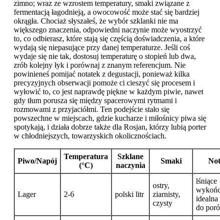
zimno; wraz ze wzrostem temperatury, smaki związane z
fermentacją łagodnieją, a owocowość może stać się bardziej
okrągła. Chociaż słyszałeś, że wybór szklanki nie ma
większego znaczenia, odpowiedni naczynie może wyostrzyć
to, co odbierasz, które stają się częścią doświadczenia, a które
wydają się niepasujące przy danej temperaturze. Jeśli coś
wydaje się nie tak, dostosuj temperaturę o stopień lub dwa,
zrób kolejny łyk i porównaj z znanym referencjum. Nie
powinieneś pomijać notatek z degustacji, ponieważ kilka
precyzyjnych obserwacji pomoże ci cieszyć się procesem i
wyłowić to, co jest naprawdę piękne w każdym piwie, nawet
gdy tłum porusza się między spacerowymi rytmami i
rozmowami z przyjaciółmi. Ten podejście stało się
powszechne w miejscach, gdzie kucharze i miłośnicy piwa się
spotykają, i działa dobrze także dla Rosjan, którzy lubią porter
w chłodniejszych, towarzyskich okolicznościach.
Temperatura
Szklane
Piwo/Napój
Smaki
Not
(°C)
naczynia
lśniące
ostry,
wykońc
Lager
2-6
polski litr
ziarnisty,
idealna
czysty
do por