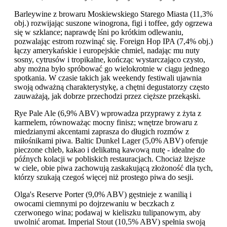
Barleywine z browaru Moskiewskiego Starego Miasta (11,3%
obj.) rozwijając suszone winogrona, figi i toffee, gdy ogrzewa
się w szklance; naprawdę lśni po krótkim odlewaniu,
pozwalając estrom rozwinąć się. Foreign Hop IPA (7,4% obj.)
łączy amerykańskie i europejskie chmiel, nadając mu nuty
sosny, cytrusów i tropikalne, kończąc wystarczająco czysto,
aby można było spróbować go wielokrotnie w ciągu jednego
spotkania. W czasie takich jak weekendy festiwali ujawnia
swoją odważną charakterystykę, a chętni degustatorzy często
zauważają, jak dobrze przechodzi przez cięższe przekąski.
Rye Pale Ale (6,9% ABV) wprowadza przyprawy z żyta z
karmelem, równoważąc mocny finisz; wnętrze browaru z
miedzianymi akcentami zaprasza do długich rozmów z
miłośnikami piwa. Baltic Dunkel Lager (5,0% ABV) oferuje
pieczone chleb, kakao i delikatną kawową nutę - idealne do
późnych kolacji w pobliskich restauracjach. Chociaż lżejsze
w ciele, obie piwa zachowują zaskakującą złożoność dla tych,
którzy szukają czegoś więcej niż prostego piwa do sesji.
Olga's Reserve Porter (9,0% ABV) gęstnieje z wanilią i
owocami ciemnymi po dojrzewaniu w beczkach z
czerwonego wina; podawaj w kieliszku tulipanowym, aby
uwolnić aromat. Imperial Stout (10,5% ABV) spełnia swoją