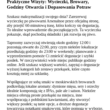
Praktyczne Wizyty: Wycieczki, Browary,
Godziny Otwarcia i Dopasowania Potraw
Szukasz maksymalizacji swojego dnia? Zarezerwuj
wycieczkę po piwowarni Arsenalnoe przez oficjalną stronę,
aby przejść 60-minutową trasę, która kończy się degustacją.
To idealne wprowadzenie dla początkujących. Ta wycieczka
pokazuje, skąd pochodzą składniki i jak rozwija się piwo.
Taproomy zazwyczaj otwierają około godziny 12:00 i
pozostają otwarte do 22:00, przy czym niektóre lokalizacje
przedłużają godziny do 23:00 w weekendy; planowanie z
wyprzedzeniem pomoże Ci zmieścić degustacje i szybki
posiłek. W rzeczywistości wiele miejsc publikuje godziny
online. Jeśli szukasz większej wartości, zapytaj o degustacje
wyższej kategorii lub zestawy przekąsek, które często
kosztują mniej za szklankę.
Współgrające ze sobą smaki w moskiewskich browarach
podkreślają lokalne aromaty: dymione mięsa, sery i orzechy
idealnie komponują się z IPAs, pale ale i saison. Niektóre
miejsca oferują proste przekąski na miejscu, inne
współpracują z pobliskimi kawiarniami, aby stworzyć
większy posiłek; są tanie opcje, a droższe degustacje
towarzyszą notatkami smakowymi, które pomogą w wyborze.