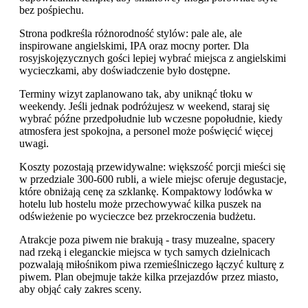
bez pośpiechu.
Strona podkreśla różnorodność stylów: pale ale, ale
inspirowane angielskimi, IPA oraz mocny porter. Dla
rosyjskojęzycznych gości lepiej wybrać miejsca z angielskimi
wycieczkami, aby doświadczenie było dostępne.
Terminy wizyt zaplanowano tak, aby uniknąć tłoku w
weekendy. Jeśli jednak podróżujesz w weekend, staraj się
wybrać późne przedpołudnie lub wczesne popołudnie, kiedy
atmosfera jest spokojna, a personel może poświęcić więcej
uwagi.
Koszty pozostają przewidywalne: większość porcji mieści się
w przedziale 300-600 rubli, a wiele miejsc oferuje degustacje,
które obniżają cenę za szklankę. Kompaktowy lodówka w
hotelu lub hostelu może przechowywać kilka puszek na
odświeżenie po wycieczce bez przekroczenia budżetu.
Atrakcje poza piwem nie brakują - trasy muzealne, spacery
nad rzeką i eleganckie miejsca w tych samych dzielnicach
pozwalają miłośnikom piwa rzemieślniczego łączyć kulturę z
piwem. Plan obejmuje także kilka przejazdów przez miasto,
aby objąć cały zakres sceny.