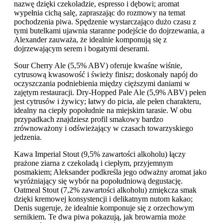
nazwę dzięki czekoladzie, espresso i dębowi; aromat
wypełnia cichą salę, zapraszając do rozmowy na temat
pochodzenia piwa. Spędzenie wystarczająco dużo czasu z
tymi butelkami ujawnia staranne podejście do dojrzewania, a
Alexander zauważa, że idealnie komponują się z
dojrzewającym serem i bogatymi deserami.
Sour Cherry Ale (5,5% ABV) oferuje kwaśne wiśnie,
cytrusową kwasowość i świeży finisz; doskonały napój do
oczyszczania podniebienia między cięższymi daniami w
zajętym restauracji. Dry-Hopped Pale Ale (5,9% ABV) pełen
jest cytrusów i żywicy; łatwy do picia, ale pełen charakteru,
idealny na ciepły popołudnie na miejskim tarasie. W obu
przypadkach znajdziesz profil smakowy bardzo
zrównoważony i odświeżający w czasach towarzyskiego
jedzenia.
Kawa Imperial Stout (9,5% zawartości alkoholu) łączy
prażone ziarna z czekoladą i ciepłym, przyjemnym
posmakiem; Aleksander podkreśla jego odważny aromat jako
wyróżniający się wybór na popołudniową degustację.
Oatmeal Stout (7,2% zawartości alkoholu) zmiękcza smak
dzięki kremowej konsystencji i delikatnym nutom kakao;
Denis sugeruje, że idealnie komponuje się z orzechowym
sernikiem. Te dwa piwa pokazują, jak browarnia może