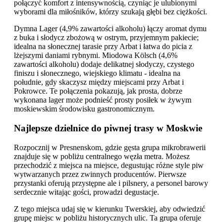
połączyć komfort z intensywnością, czyniąc je ulubionymi
wyborami dla miłośników, którzy szukają głębi bez ciężkości.
Dymna Lager (4,9% zawartości alkoholu) łączy aromat dymu
z buka i słodycz zbożową w ostrym, przyjemnym pakiecie;
idealna na słonecznej tarasie przy Arbat i łatwa do picia z
lżejszymi daniami rybnymi. Miodowa Kölsch (4,6%
zawartości alkoholu) dodaje delikatnej słodyczy, czystego
finiszu i słonecznego, wiejskiego klimatu - idealna na
południe, gdy skaczysz między miejscami przy Arbat i
Pokrowce. Te połączenia pokazują, jak prosta, dobrze
wykonana lager może podnieść prosty posiłek w żywym
moskiewskim środowisku gastronomicznym.
Najlepsze dzielnice do piwnej trasy w Moskwie
Rozpocznij w Presnenskom, gdzie gęsta grupa mikrobrawerii
znajduje się w pobliżu centralnego węzła metra. Możesz
przechodzić z miejsca na miejsce, degustując różne style piw
wytwarzanych przez zwinnych producentów. Pierwsze
przystanki oferują przystępne ale i pilsnery, a personel barowy
serdecznie witając gości, prowadzi degustacje.
Z tego miejsca udaj się w kierunku Twerskiej, aby odwiedzić
grupę miejsc w pobliżu historycznych ulic. Ta grupa oferuje