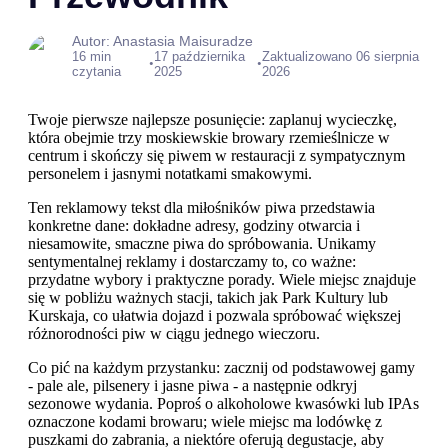
Autor: Anastasia Maisuradze
16 min
17 października
Zaktualizowano 06 sierpnia
•
•
czytania
2025
2026
Twoje pierwsze najlepsze posunięcie: zaplanuj wycieczkę,
która obejmie trzy moskiewskie browary rzemieślnicze w
centrum i skończy się piwem w restauracji z sympatycznym
personelem i jasnymi notatkami smakowymi.
Ten reklamowy tekst dla miłośników piwa przedstawia
konkretne dane: dokładne adresy, godziny otwarcia i
niesamowite, smaczne piwa do spróbowania. Unikamy
sentymentalnej reklamy i dostarczamy to, co ważne:
przydatne wybory i praktyczne porady. Wiele miejsc znajduje
się w pobliżu ważnych stacji, takich jak Park Kultury lub
Kurskaja, co ułatwia dojazd i pozwala spróbować większej
różnorodności piw w ciągu jednego wieczoru.
Co pić na każdym przystanku: zacznij od podstawowej gamy
- pale ale, pilsenery i jasne piwa - a następnie odkryj
sezonowe wydania. Poproś o alkoholowe kwasówki lub IPAs
oznaczone kodami browaru; wiele miejsc ma lodówkę z
puszkami do zabrania, a niektóre oferują degustacje, aby