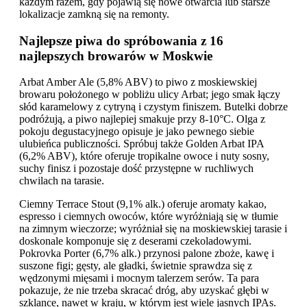
każdym razem, gdy pojawią się nowe otwarcia lub starsze
lokalizacje zamkną się na remonty.
Najlepsze piwa do spróbowania z 16
najlepszych browarów w Moskwie
Arbat Amber Ale (5,8% ABV) to piwo z moskiewskiej
browaru położonego w pobliżu ulicy Arbat; jego smak łączy
słód karamelowy z cytryną i czystym finiszem. Butelki dobrze
podróżują, a piwo najlepiej smakuje przy 8-10°C. Olga z
pokoju degustacyjnego opisuje je jako pewnego siebie
ulubieńca publiczności. Spróbuj także Golden Arbat IPA
(6,2% ABV), które oferuje tropikalne owoce i nuty sosny,
suchy finisz i pozostaje dość przystępne w ruchliwych
chwilach na tarasie.
Ciemny Terrace Stout (9,1% alk.) oferuje aromaty kakao,
espresso i ciemnych owoców, które wyróżniają się w tłumie
na zimnym wieczorze; wyróżniał się na moskiewskiej tarasie i
doskonale komponuje się z deserami czekoladowymi.
Pokrovka Porter (6,7% alk.) przynosi palone zboże, kawę i
suszone figi; gęsty, ale gładki, świetnie sprawdza się z
wędzonymi mięsami i mocnym talerzem serów. Ta para
pokazuje, że nie trzeba skracać dróg, aby uzyskać głębi w
szklance, nawet w kraju, w którym jest wiele jasnych IPAs.