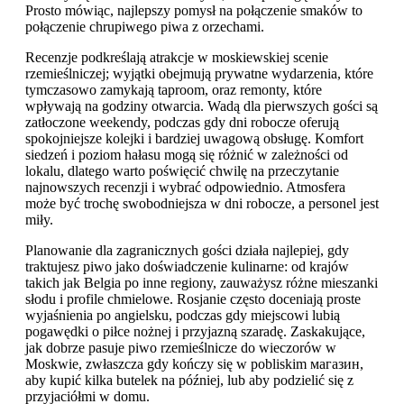
Prosto mówiąc, najlepszy pomysł na połączenie smaków to
połączenie chrupiwego piwa z orzechami.
Recenzje podkreślają atrakcje w moskiewskiej scenie
rzemieślniczej; wyjątki obejmują prywatne wydarzenia, które
tymczasowo zamykają taproom, oraz remonty, które
wpływają na godziny otwarcia. Wadą dla pierwszych gości są
zatłoczone weekendy, podczas gdy dni robocze oferują
spokojniejsze kolejki i bardziej uwagową obsługę. Komfort
siedzeń i poziom hałasu mogą się różnić w zależności od
lokalu, dlatego warto poświęcić chwilę na przeczytanie
najnowszych recenzji i wybrać odpowiednio. Atmosfera
może być trochę swobodniejsza w dni robocze, a personel jest
miły.
Planowanie dla zagranicznych gości działa najlepiej, gdy
traktujesz piwo jako doświadczenie kulinarne: od krajów
takich jak Belgia po inne regiony, zauważysz różne mieszanki
słodu i profile chmielowe. Rosjanie często doceniają proste
wyjaśnienia po angielsku, podczas gdy miejscowi lubią
pogawędki o piłce nożnej i przyjazną szaradę. Zaskakujące,
jak dobrze pasuje piwo rzemieślnicze do wieczorów w
Moskwie, zwłaszcza gdy kończy się w pobliskim магазин,
aby kupić kilka butelek na później, lub aby podzielić się z
przyjaciółmi w domu.