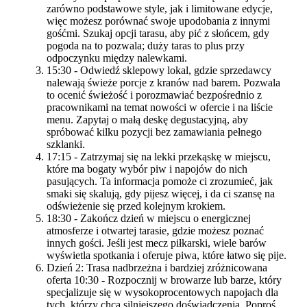
zarówno podstawowe style, jak i limitowane edycje,
więc możesz porównać swoje upodobania z innymi
gośćmi. Szukaj opcji tarasu, aby pić z słońcem, gdy
pogoda na to pozwala; duży taras to plus przy
odpoczynku między nalewkami.
15:30 - Odwiedź sklepowy lokal, gdzie sprzedawcy
nalewają świeże porcje z kranów nad barem. Pozwala
to ocenić świeżość i porozmawiać bezpośrednio z
pracownikami na temat nowości w ofercie i na liście
menu. Zapytaj o małą deskę degustacyjną, aby
spróbować kilku pozycji bez zamawiania pełnego
szklanki.
17:15 - Zatrzymaj się na lekki przekąskę w miejscu,
które ma bogaty wybór piw i napojów do nich
pasujących. Ta informacja pomoże ci zrozumieć, jak
smaki się skalują, gdy pijesz więcej, i da ci szansę na
odświeżenie się przed kolejnym krokiem.
18:30 - Zakończ dzień w miejscu o energicznej
atmosferze i otwartej tarasie, gdzie możesz poznać
innych gości. Jeśli jest mecz piłkarski, wiele barów
wyświetla spotkania i oferuje piwa, które łatwo się pije.
Dzień 2: Trasa nadbrzeżna i bardziej zróżnicowana
oferta 10:30 - Rozpocznij w browarze lub barze, który
specjalizuje się w wysokoprocentowych napojach dla
tych, którzy chcą silniejszego doświadczenia. Poproś