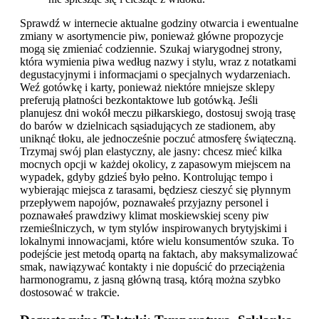
Sprawdź w internecie aktualne godziny otwarcia i ewentualne
zmiany w asortymencie piw, ponieważ główne propozycje
mogą się zmieniać codziennie. Szukaj wiarygodnej strony,
która wymienia piwa według nazwy i stylu, wraz z notatkami
degustacyjnymi i informacjami o specjalnych wydarzeniach.
Weź gotówkę i karty, ponieważ niektóre mniejsze sklepy
preferują płatności bezkontaktowe lub gotówką. Jeśli
planujesz dni wokół meczu piłkarskiego, dostosuj swoją trasę
do barów w dzielnicach sąsiadujących ze stadionem, aby
uniknąć tłoku, ale jednocześnie poczuć atmosferę świąteczną.
Trzymaj swój plan elastyczny, ale jasny: chcesz mieć kilka
mocnych opcji w każdej okolicy, z zapasowym miejscem na
wypadek, gdyby gdzieś było pełno. Kontrolując tempo i
wybierając miejsca z tarasami, będziesz cieszyć się płynnym
przepływem napojów, poznawałeś przyjazny personel i
poznawałeś prawdziwy klimat moskiewskiej sceny piw
rzemieślniczych, w tym stylów inspirowanych brytyjskimi i
lokalnymi innowacjami, które wielu konsumentów szuka. To
podejście jest metodą opartą na faktach, aby maksymalizować
smak, nawiązywać kontakty i nie dopuścić do przeciążenia
harmonogramu, z jasną główną trasą, którą można szybko
dostosować w trakcie.