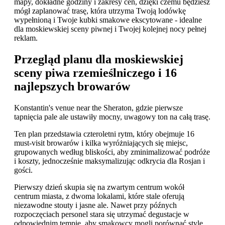
mapy, dokładne godziny i zakresy cen, dzięki czemu będziesz
mógł zaplanować trasę, która utrzyma Twoją lodówkę
wypełnioną i Twoje kubki smakowe ekscytowane - idealne
dla moskiewskiej sceny piwnej i Twojej kolejnej nocy pełnej
reklam.
Przegląd planu dla moskiewskiej
sceny piwa rzemieślniczego i 16
najlepszych browarów
Konstantin's venue near the Sheraton, gdzie pierwsze
tapnięcia pale ale ustawiły mocny, uwagowy ton na całą trasę.
Ten plan przedstawia czteroletni rytm, który obejmuje 16
must-visit browarów i kilka wyróżniających się miejsc,
grupowanych według bliskości, aby zminimalizować podróże
i koszty, jednocześnie maksymalizując odkrycia dla Rosjan i
gości.
Pierwszy dzień skupia się na zwartym centrum wokół
centrum miasta, z dwoma lokalami, które stale oferują
niezawodne stouty i jasne ale. Nawet przy późnych
rozpoczęciach personel stara się utrzymać degustacje w
odpowiednim tempie, aby smakowcy mogli porównać style