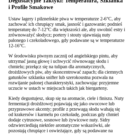
Degustacyjne Taktyki: Temperatura, Szklanka
i Profile Smakowe
Ustaw lagery i pilzneńskie piwa w temperaturze 2-6°C, aby
zachować ich chrupiący smak, jasność i gazowanie; podnieś
temperaturę do 7-12°C dla większości ale, aby uwolnić estry i
zrównoważyć słodycz; portery i stouty ujawniają nuty
palonego i czekoladowego, gdy podawane są w temperaturze
12-16°C.
W środowisku piwnym zacznij od angielskiego pintu, aby
utrzymać jasną głowę i uchwycić równowagę słodu i
chmielu; przełącz się na tulipan dla aromatycznych,
drożdżowych piw, aby skoncentrować zapach; dla ciemnych
gatunków szklanka snifter lub szerokoustna pozwala na
rozwijanie palonej charakterystyki, zachowując przyjemne
uczucie w ustach w miejscach takich jak biergarteny.
Kiedy degustujesz, skup się na aromacie, ciele i finiszu. Nuty
fermentacji drożdżowej pojawiają się jako owocowe lub
przyprawowe akcenty; profile z przewagą słodu wahają się
od krakersów i karmelu po czekoladę, podczas gdy chmiel
dodaje cytrusowe, sosnowe lub żywicowe nuty. Sidry
odzwierciedlają niektóre aromatyczne wskazówki, ale
pozostają chrupiące i oswieżające, gdy są podawane na