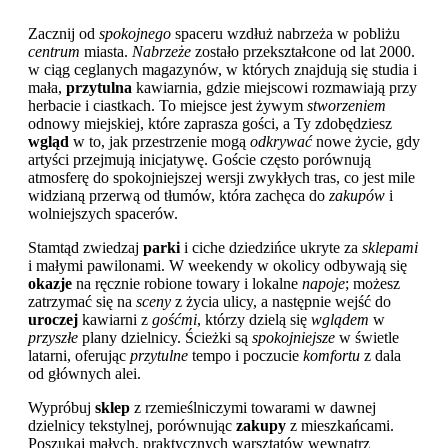
Zacznij od
spokojnego
spaceru wzdłuż nabrzeża w pobliżu
centrum
miasta.
Nabrzeże
zostało przekształcone od lat 2000.
w ciąg ceglanych magazynów, w których znajdują się studia i
mała,
przytulna
kawiarnia, gdzie miejscowi rozmawiają przy
herbacie i ciastkach. To miejsce jest żywym
stworzeniem
odnowy miejskiej, które zaprasza gości, a Ty zdobędziesz
wgląd
w to, jak przestrzenie mogą
odkrywać
nowe życie, gdy
artyści przejmują inicjatywę. Goście często porównują
atmosferę do spokojniejszej wersji zwykłych tras, co jest mile
widzianą przerwą od tłumów, która zachęca do
zakupów
i
wolniejszych spacerów.
Stamtąd zwiedzaj
parki
i ciche dziedzińce ukryte za
sklepami
i małymi pawilonami. W weekendy w okolicy odbywają się
okazje
na ręcznie robione towary i lokalne
napoje
; możesz
zatrzymać się na
sceny
z życia ulicy, a następnie wejść do
uroczej
kawiarni z
gośćmi
, którzy dzielą się
wglądem
w
przyszłe
plany dzielnicy. Ścieżki są
spokojniejsze
w świetle
latarni, oferując
przytulne
tempo i poczucie
komfortu
z dala
od głównych alei.
Wypróbuj
sklep
z rzemieślniczymi towarami w dawnej
dzielnicy tekstylnej, porównując
zakupy
z mieszkańcami.
Poszukaj małych, praktycznych warsztatów wewnątrz