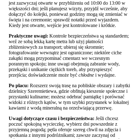
jest zazwyczaj otwarte w przybliżeniu od 10:00 do 13:00 w
większości dni; jeśli planujesz wizyty, przyjdź wcześnie, aby
dołączyć do kolejki, ponieważ godziny mogą się zmieniać w
święta i na ceremonie; sprawdź notatki przed wyjazdem.
Kiedy jest otwarte, wejście jest kontrolowane i krótkie.
Praktyczne uwagi:
Kontrole bezpieczeństwa są standardem;
weź ze sobą lekką kartę metra lub użyj płatności
zbliżeniowych za transport; ubieraj się skromnie;
fotografowanie wewnątrz jest ograniczone; niektóre ciche
zakątki mogą przypominać cmentarz we wczesnym
porannym spokoju; inne uwagi obejmują zabranie wody,
przekąski i unikanie ciężkich toreb, aby przyspieszyć
przejścia; doświadczenie może być
chłodne
i wydajne.
Po placu:
Rozszerz swoją trasę na pobliskie obszary i zabytki
dzielnicy Szeremietiewa, gdzie obfitują kieszenie społeczne i
przystanki kulinarne; możesz odebrać pamiątkę i porównać
widoki z różnych kątów, w tym szybki przystanek w lokalnej
kawiarni z wodą mineralną na orzeźwiającą przerwę.
Uwagi dotyczące czasu i bezpieczeństwa:
Jeśli chcesz
poczuć spokojną wycieczkę, wybierz dni powszednie z
przyjemną pogodą; pętla oferuje szereg chwil na zdjęcia i
spotkania z innymi podróżnikami; zawsze zaczynaj od