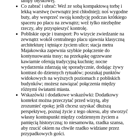
lampy błyskowej.
Co zabrać i ubrać: Weź ze sobą kompaktową torbę i
lekką warstwę (wewnątrz jest chłodniej); noś wygodne
buty, aby wesprzeć swoją kondycję podczas krótkiego
spaceru po placu na zewnątrz; weź tylko niezbędne
rzeczy, aby przyspieszyć kontrolę.
Pobliskie opcje i transport: Po wizycie zwiedzanie na
zewnątrz wokół centralnego placu ujawnia klasyczną
architekturę i tętniące życiem ulice; stacja metra
Majakowska zapewnia szybkie połączenie do
kontynuowania trasy; na przekąskę ogrzewane
kawiarnie oferują tradycyjną kuchnię; nocne
wydarzenia zdarzają się sporadycznie, dodając żywy
kontrast do dziennych rytuałów; poszukaj punktów
widokowych na wyższych poziomach z pobliskich
budynków; możesz nawiązać połączenia między
różnymi światami miasta.
Wskazówki i dodatkowe wskazówki: Dodatkowy
kontekst można przeczytać przed wizytą, aby
zrozumieć epokę; jeśli chcesz uzyskać dłuższą
perspektywę, poznaj życie z tego okresu, aby stworzyć
własny kontrapunkt między codziennym życiem a
pamięcią historyczną; to niesamowita, rzadka szansa,
aby rzucić okiem na chwile rzadko widziane przez
przypadkowych gości.