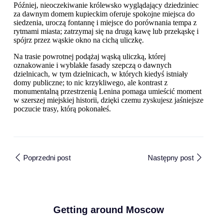
Później, nieoczekiwanie królewsko wyglądający dziedziniec
za dawnym domem kupieckim oferuje spokojne miejsca do
siedzenia, uroczą fontannę i miejsce do porównania tempa z
rytmami miasta; zatrzymaj się na drugą kawę lub przekąskę i
spójrz przez wąskie okno na cichą uliczkę.
Na trasie powrotnej podążaj wąską uliczką, której
oznakowanie i wyblakłe fasady szepczą o dawnych
dzielnicach, w tym dzielnicach, w których kiedyś istniały
domy publiczne; to nic krzykliwego, ale kontrast z
monumentalną przestrzenią Lenina pomaga umieścić moment
w szerszej miejskiej historii, dzięki czemu zyskujesz jaśniejsze
poczucie trasy, którą pokonałeś.
Poprzedni post
Następny post
Getting around Moscow