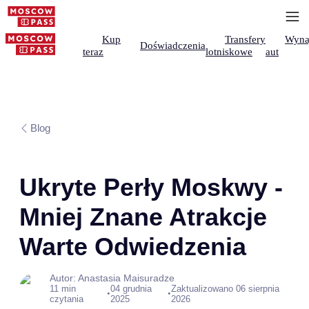
Kup
Transfery
Wyna
Doświadczenia
teraz
lotniskowe
aut
Blog
Ukryte Perły Moskwy -
Mniej Znane Atrakcje
Warte Odwiedzenia
Autor: Anastasia Maisuradze
11 min
04 grudnia
Zaktualizowano 06 sierpnia
•
•
czytania
2025
2026