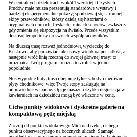
W centralnych dzielnicach wokół Twerskiej i Czystych
Prudów małe muzea prezentują standardowe wystawy i
bardziej eksperymentalne pokazy; spodziewaj się skromnej
ekipy przewodników, którzy dzielą się historiami o
oryginalnych domach, freskach i ruinach schodów, zwłaszcza
gdy zmienia się ekspozycja na światło. Przede wszystkim
dostosuj tempo trasy do swoich współpracowników.
Na dłuższą trasę rozważ jednodniową wycieczkę do
Kuskowo, aby podziwiać luksusowy widok na posiadłość, a
następnie wróć linią rzeczną do swojej głównej trasy; to
urozmaica Twój program i można to zrobić w jedno
popołudnie.
Noś wygodne buty; trasa obejmuje tylne schody i nierówne
płyty chodnikowe, więc Twoje stopy zasługują na
odpowiednie wsparcie. Opcje masażu i szybka degustacja w
kawiarniach na dziedzińcu mogą być wliczone w cenę.
Ciche punkty widokowe i dyskretne galerie na
kompaktową pętlę miejską
Zacznij od punktu widokowego Mira nad rzeką, cichego
punktu obserwacyjnego na bocznych ulicach. Stamtąd
prześledź najstarsze cegły z powrotem w kierunku krajowego