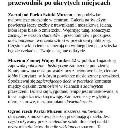
przewodnik po ukrytych miejscach
Zacznij od Parku Sztuki Muzeon
, aby podziwiać
malownicze otoczenie w centrum. Galeria na świeżym
powietrzu łączy rzeźby z trawnikami i mozaikową ścianą,
która łapie blask o zmierzchu. Wędrując tutaj, zobaczysz
zachwyt
w oczach
studentów
i przechodniów i poczujesz
doświadczenie
tworzenia sztuki w przestrzeni publicznej.
Często ławki i cienie zachęcają do wolnego tempa, a ścieżka
będzie czekać na Twoje następne odkrycie.
Muzeum Zimnej Wojny Bunker-42
w pobliżu Taganskiej
zapewnia
polityczne
i
historyczne
zanurzenie pod ziemią.
Kontynuowana trasa prowadzi przez betonowe hale, ciemne
lobby
i korytarz, w którym powietrze niesie szmer przeszłości.
Spodziewaj się
zapierającego dech w piersiach
kontrastu
między ciężkim
rzemiosłem
w ścianach a
zachwytem
przestrzeni.
Ubierz się
wygodnie; tempo jest umiarkowane, a
trasa nagradza uważną uwagę. Zanurzenie się w głębiny
oferuje surowe, niezapomniane
doświadczenie
.
Ogród rzeźb Parku Muzeon
rozszerza
malownicze
otoczenie, z mozaikową ścieżką przecinającą dzieła. Jest
często
używany przez
studentów
sztuki do cichej nauki i
przez mieszkańców do
mile widzianego
spaceru. Ta