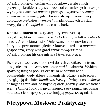
odrestaurowanych
ceglanych budynków; wiele z nich
prezentuje krótkie
sceny
rzemiosła, od ceramicznych misek po
wyroby szklane. Na
napoje
i przekąski wybierz
przytulną
kawiarnię w piwnicy, gdzie bariści oferują rekomendacje
dotyczące
projektów twórczych
i nadchodzących wystaw
pracy
, dając Ci
wgląd
w to, co nadchodzi.
Kontrapunktem
dla korytarzy turystycznych są te
przystanki, które ujawniają
komfort
i fakturę w kilku
centrach
miasta. Architektura jest zróżnicowana, od odnowionych
fabryk po przestronne galerie, z których każda ma
uroczego
gospodarza, który wita
gości
szybkim
wglądem
w
odrestaurowaną
historię miejsca i trwającą
pracę
.
Praktyczne wskazówki: dotrzyj do tych zakątków metrem, a
następnie krótkim
spacerem
przez
parki
i nabrzeża. Wybierz
spokojną
trasę w pobliżu
centrum
w poranki w dni
powszednie, kiedy sklepy otwierają się późno, a miejscowi
przeglądają dzielnice
handlowe
. Weź gotówkę na małe
okazje
na targach i zaplanuj co najmniej dwie godziny, aby wchłonąć
sceny
i
komfort
odkrywanych miejsc, zauważając, jak obszar
nabrzeża
cicho łączy się z ewoluującą
przyszłością
miasta.
Nietypowa Moskwa: Praktyczny