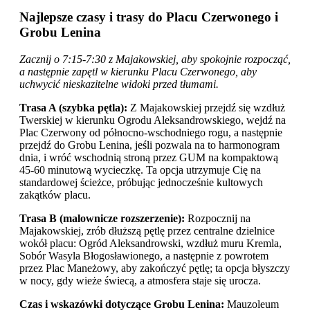
Najlepsze czasy i trasy do Placu Czerwonego i
Grobu Lenina
Zacznij o 7:15-7:30 z Majakowskiej, aby spokojnie rozpocząć,
a następnie zapętl w kierunku Placu Czerwonego, aby
uchwycić nieskazitelne widoki przed tłumami.
Trasa A (szybka pętla):
Z Majakowskiej przejdź się wzdłuż
Twerskiej w kierunku Ogrodu Aleksandrowskiego, wejdź na
Plac Czerwony od północno-wschodniego rogu, a następnie
przejdź do Grobu Lenina, jeśli pozwala na to harmonogram
dnia, i wróć wschodnią stroną przez GUM na kompaktową
45-60 minutową wycieczkę. Ta opcja utrzymuje Cię na
standardowej ścieżce, próbując jednocześnie kultowych
zakątków placu.
Trasa B (malownicze rozszerzenie):
Rozpocznij na
Majakowskiej, zrób dłuższą pętlę przez centralne dzielnice
wokół placu: Ogród Aleksandrowski, wzdłuż muru Kremla,
Sobór Wasyla Błogosławionego, a następnie z powrotem
przez Plac Maneżowy, aby zakończyć pętlę; ta opcja błyszczy
w nocy, gdy wieże świecą, a atmosfera staje się urocza.
Czas i wskazówki dotyczące Grobu Lenina:
Mauzoleum