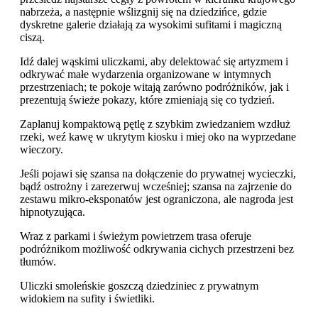
nabrzeża, a następnie wślizgnij się na dziedzińce, gdzie
dyskretne galerie działają za wysokimi sufitami i magiczną
ciszą.
Idź dalej wąskimi uliczkami, aby delektować się artyzmem i
odkrywać małe wydarzenia organizowane w intymnych
przestrzeniach; te pokoje witają zarówno podróżników, jak i
prezentują świeże pokazy, które zmieniają się co tydzień.
Zaplanuj kompaktową pętlę z szybkim zwiedzaniem wzdłuż
rzeki, weź kawę w ukrytym kiosku i miej oko na wyprzedane
wieczory.
Jeśli pojawi się szansa na dołączenie do prywatnej wycieczki,
bądź ostrożny i zarezerwuj wcześniej; szansa na zajrzenie do
zestawu mikro-eksponatów jest ograniczona, ale nagroda jest
hipnotyzująca.
Wraz z parkami i świeżym powietrzem trasa oferuje
podróżnikom możliwość odkrywania cichych przestrzeni bez
tłumów.
Uliczki smoleńskie goszczą dziedziniec z prywatnym
widokiem na sufity i świetliki.