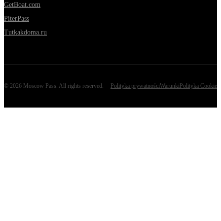
GetBoat.com
PiterPass
Tutkakdoma.ru
©
2026
Moscow Pass
. All rights reserved.
Polityka prywatności
Warunki
Polityka Cookie