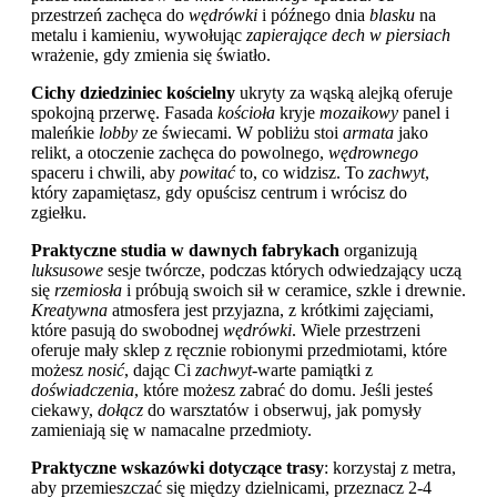
przestrzeń zachęca do
wędrówki
i późnego dnia
blasku
na
metalu i kamieniu, wywołując
zapierające dech w piersiach
wrażenie, gdy zmienia się światło.
Cichy dziedziniec kościelny
ukryty za wąską alejką oferuje
spokojną przerwę. Fasada
kościoła
kryje
mozaikowy
panel i
maleńkie
lobby
ze świecami. W pobliżu stoi
armata
jako
relikt, a otoczenie zachęca do powolnego,
wędrownego
spaceru i chwili, aby
powitać
to, co widzisz. To
zachwyt
,
który zapamiętasz, gdy opuścisz centrum i wrócisz do
zgiełku.
Praktyczne studia w dawnych fabrykach
organizują
luksusowe
sesje twórcze, podczas których odwiedzający uczą
się
rzemiosła
i próbują swoich sił w ceramice, szkle i drewnie.
Kreatywna
atmosfera jest przyjazna, z krótkimi zajęciami,
które pasują do swobodnej
wędrówki
. Wiele przestrzeni
oferuje mały sklep z ręcznie robionymi przedmiotami, które
możesz
nosić
, dając Ci
zachwyt
-warte pamiątki z
doświadczenia
, które możesz zabrać do domu. Jeśli jesteś
ciekawy,
dołącz
do warsztatów i obserwuj, jak pomysły
zamieniają się w namacalne przedmioty.
Praktyczne wskazówki dotyczące trasy
: korzystaj z metra,
aby przemieszczać się między dzielnicami, przeznacz 2-4