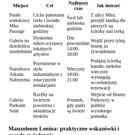
Najlepszy
Miejsce
Cel
Jak dotrzeć
czas
Punkt
Cicha panorama
Z ulicy Mira;
Świt lub
widokowy
rzeki i światło
przejdź kładką dla
niebieska
Mira
niebieskiej
pieszych na
godzina
Passage
godziny
ścieżkę nad rzeką
Dyskretne
Dni
Galeria na
Wejdź przez tylną
mikro-wystawy
powszednie
dziedzińcu
bramę za
lokalnych
14:00-
smoleńskim
żywopłotami
artystów
18:00
Podążaj ścieżką
Przestrzenie w
kanału; niektóre
Narodowa
stylu
Wieczory
wieczory
Arkada
industrialnym z
18:00-
wymagają
Nabrzeżna
rotacyjnymi
21:00
wcześniejszej
instalacjami
rezerwacji
Rzeźby na
Wejście od Bramy
Galeria
świeżym
Poranek,
Parkowej; w
Parkside
powietrzu i
gdy parki
pobliżu
Suite
aktualizacje
są świeże
wysokiego
fresków
pomnika
Mauzoleum Lenina: praktyczne wskazówki i