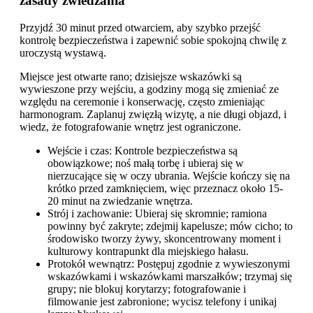
zasady zwiedzania
Przyjdź 30 minut przed otwarciem, aby szybko przejść
kontrolę bezpieczeństwa i zapewnić sobie spokojną chwilę z
uroczystą wystawą.
Miejsce jest otwarte rano; dzisiejsze wskazówki są
wywieszone przy wejściu, a godziny mogą się zmieniać ze
względu na ceremonie i konserwację, często zmieniając
harmonogram. Zaplanuj zwięzłą wizytę, a nie długi objazd, i
wiedz, że fotografowanie wnętrz jest ograniczone.
Wejście i czas: Kontrole bezpieczeństwa są
obowiązkowe; noś małą torbę i ubieraj się w
nierzucające się w oczy ubrania. Wejście kończy się na
krótko przed zamknięciem, więc przeznacz około 15-
20 minut na zwiedzanie wnętrza.
Strój i zachowanie: Ubieraj się skromnie; ramiona
powinny być zakryte; zdejmij kapelusze; mów cicho; to
środowisko tworzy żywy, skoncentrowany moment i
kulturowy kontrapunkt dla miejskiego hałasu.
Protokół wewnątrz: Postępuj zgodnie z wywieszonymi
wskazówkami i wskazówkami marszałków; trzymaj się
grupy; nie blokuj korytarzy; fotografowanie i
filmowanie jest zabronione; wycisz telefony i unikaj