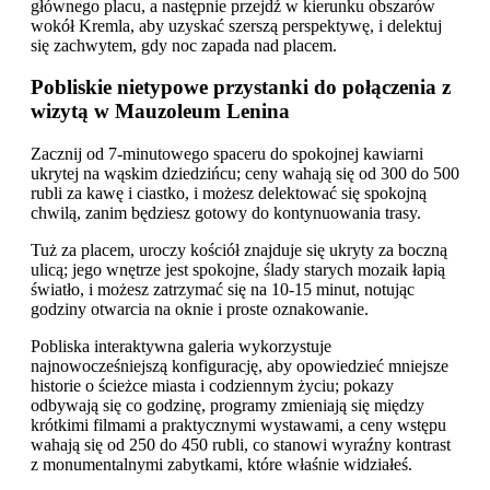
głównego placu, a następnie przejdź w kierunku obszarów
wokół Kremla, aby uzyskać szerszą perspektywę, i delektuj
się zachwytem, gdy noc zapada nad placem.
Pobliskie nietypowe przystanki do połączenia z
wizytą w Mauzoleum Lenina
Zacznij od 7-minutowego spaceru do spokojnej kawiarni
ukrytej na wąskim dziedzińcu; ceny wahają się od 300 do 500
rubli za kawę i ciastko, i możesz delektować się spokojną
chwilą, zanim będziesz gotowy do kontynuowania trasy.
Tuż za placem, uroczy kościół znajduje się ukryty za boczną
ulicą; jego wnętrze jest spokojne, ślady starych mozaik łapią
światło, i możesz zatrzymać się na 10-15 minut, notując
godziny otwarcia na oknie i proste oznakowanie.
Pobliska interaktywna galeria wykorzystuje
najnowocześniejszą konfigurację, aby opowiedzieć mniejsze
historie o ścieżce miasta i codziennym życiu; pokazy
odbywają się co godzinę, programy zmieniają się między
krótkimi filmami a praktycznymi wystawami, a ceny wstępu
wahają się od 250 do 450 rubli, co stanowi wyraźny kontrast
z monumentalnymi zabytkami, które właśnie widziałeś.