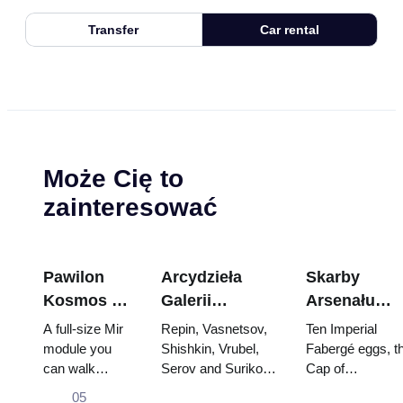
Transfer
Car rental
Może Cię to
zainteresować
Pawilon
Arcydzieła
Skarby
Kosmos na
Galerii
Arsenału
WDNCh:
Tretiakowskiej:
Kremla: jajk
A full-size Mir
Repin, Vasnetsov,
Ten Imperial
Wewnątrz
Obrazy, dla
Fabergé,
module you
Shishkin, Vrubel,
Fabergé eggs, t
can walk
Serov and Surikov
Cap of
największej
których warto
trony i szaty
through, the
— the works that
Monomakh, the
rosyjskiej
zaplanować
koronacyjne
05