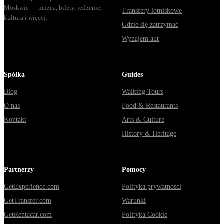
Moskwie — muzea, bilety, jedzenie,
Transfery lotniskowe
kultura i więcej.
Gdzie się zatrzymać
Wynajem aut
Spółka
Guides
Blog
Walking Tours
O nas
Food & Restaurants
Kontakt
Arts & Culture
History & Heritage
Partnerzy
Pomocy
GetExperience.com
Polityka prywatności
GetTransfer.com
Warunki
GetRentacar.com
Polityka Cookie