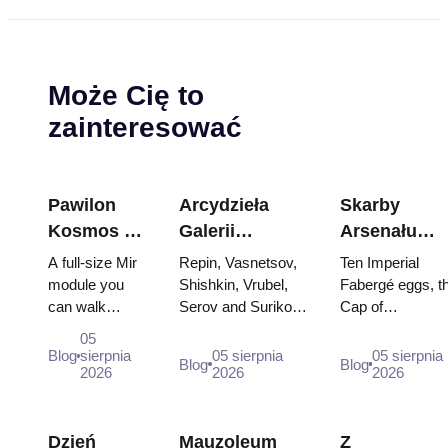
Może Cię to
zainteresować
Pawilon
Arcydzieła
Skarby
Kosmos na
Galerii
Arsenału
WDNCh:
Tretiakowskiej:
Kremla: jajk
A full-size Mir
Repin, Vasnetsov,
Ten Imperial
Wewnątrz
Obrazy, dla
Fabergé,
module you
Shishkin, Vrubel,
Fabergé eggs, t
can walk
Serov and Surikov
Cap of
największej
których warto
trony i szaty
through, the
— the works that
Monomakh, the
rosyjskiej
zaplanować
koronacyjne
05
Energia–Buran
stop people, where
double throne of
Blog
sierpnia
05 sierpnia
05 sierpnia
wystawy
wizytę
Blog
Blog
model,
2026
they hang, and why
2026
two boy tsars a
2026
kosmicznej
scorched
booking the...
the coronation
descent
dress of
capsules and
Catherine...
Dzień
Mauzoleum
Z