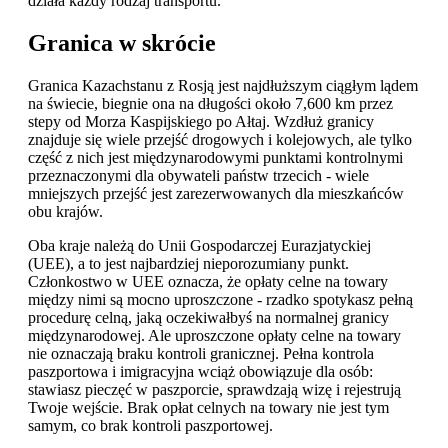
działa każdy rodzaj transportu.
Granica w skrócie
Granica Kazachstanu z Rosją jest najdłuższym ciągłym lądem
na świecie, biegnie ona na długości około 7,600 km przez
stepy od Morza Kaspijskiego po Ałtaj. Wzdłuż granicy
znajduje się wiele przejść drogowych i kolejowych, ale tylko
część z nich jest międzynarodowymi punktami kontrolnymi
przeznaczonymi dla obywateli państw trzecich - wiele
mniejszych przejść jest zarezerwowanych dla mieszkańców
obu krajów.
Oba kraje należą do Unii Gospodarczej Eurazjatyckiej
(UEE), a to jest najbardziej nieporozumiany punkt.
Członkostwo w UEE oznacza, że opłaty celne na towary
między nimi są mocno uproszczone - rzadko spotykasz pełną
procedurę celną, jaką oczekiwałbyś na normalnej granicy
międzynarodowej. Ale uproszczone opłaty celne na towary
nie oznaczają braku kontroli granicznej. Pełna kontrola
paszportowa i imigracyjna wciąż obowiązuje dla osób:
stawiasz pieczęć w paszporcie, sprawdzają wizę i rejestrują
Twoje wejście. Brak opłat celnych na towary nie jest tym
samym, co brak kontroli paszportowej.