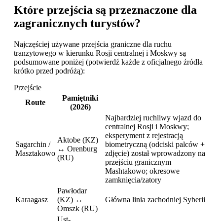
Które przejścia są przeznaczone dla
zagranicznych turystów?
Najczęściej używane przejścia graniczne dla ruchu
tranzytowego w kierunku Rosji centralnej i Moskwy są
podsumowane poniżej (potwierdź każde z oficjalnego źródła
krótko przed podróżą):
Przejście
Pamiętniki
Route
(2026)
Najbardziej ruchliwy wjazd do
centralnej Rosji i Moskwy;
eksperyment z rejestracją
Aktobe (KZ)
Sagarchin /
biometryczną (odciski palców +
↔ Orenburg
Masztakowo
zdjęcie) został wprowadzony na
(RU)
przejściu granicznym
Mashtakowo; okresowe
zamknięcia/zatory
Pawłodar
Karaagasz
(KZ) ↔
Główna linia zachodniej Syberii
Omszk (RU)
Ust-