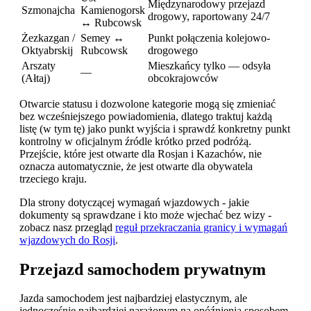
Międzynarodowy przejazd
Szmonajcha
Kamienogorsk
drogowy, raportowany 24/7
↔ Rubcowsk
Żezkazgan /
Semey ↔
Punkt połączenia kolejowo-
Oktyabrskij
Rubcowsk
drogowego
Arszaty
Mieszkańcy tylko — odsyła
—
(Ałtaj)
obcokrajowców
Otwarcie statusu i dozwolone kategorie mogą się zmieniać
bez wcześniejszego powiadomienia, dlatego traktuj każdą
listę (w tym tę) jako punkt wyjścia i sprawdź konkretny punkt
kontrolny w oficjalnym źródle krótko przed podróżą.
Przejście, które jest otwarte dla Rosjan i Kazachów, nie
oznacza automatycznie, że jest otwarte dla obywatela
trzeciego kraju.
Dla strony dotyczącej wymagań wjazdowych - jakie
dokumenty są sprawdzane i kto może wjechać bez wizy -
zobacz nasz przegląd
reguł przekraczania granicy i wymagań
wjazdowych do Rosji
.
Przejazd samochodem prywatnym
Jazda samochodem jest najbardziej elastycznym, ale
jednocześnie najbardziej narażonym na opóźnienia sposobem