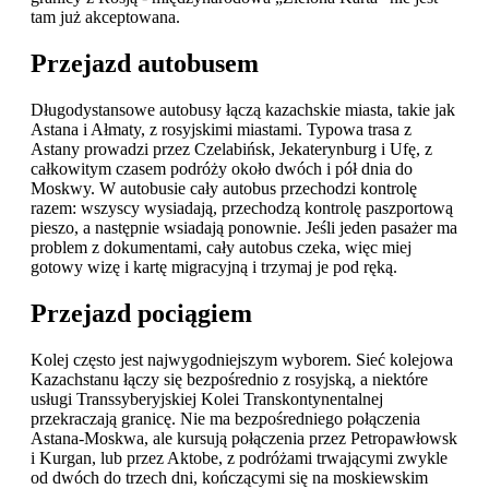
tam już akceptowana.
Przejazd autobusem
Długodystansowe autobusy łączą kazachskie miasta, takie jak
Astana i Ałmaty, z rosyjskimi miastami. Typowa trasa z
Astany prowadzi przez Czelabińsk, Jekaterynburg i Ufę, z
całkowitym czasem podróży około dwóch i pół dnia do
Moskwy. W autobusie cały autobus przechodzi kontrolę
razem: wszyscy wysiadają, przechodzą kontrolę paszportową
pieszo, a następnie wsiadają ponownie. Jeśli jeden pasażer ma
problem z dokumentami, cały autobus czeka, więc miej
gotowy wizę i kartę migracyjną i trzymaj je pod ręką.
Przejazd pociągiem
Kolej często jest najwygodniejszym wyborem. Sieć kolejowa
Kazachstanu łączy się bezpośrednio z rosyjską, a niektóre
usługi Transsyberyjskiej Kolei Transkontynentalnej
przekraczają granicę. Nie ma bezpośredniego połączenia
Astana-Moskwa, ale kursują połączenia przez Petropawłowsk
i Kurgan, lub przez Aktobe, z podróżami trwającymi zwykle
od dwóch do trzech dni, kończącymi się na moskiewskim