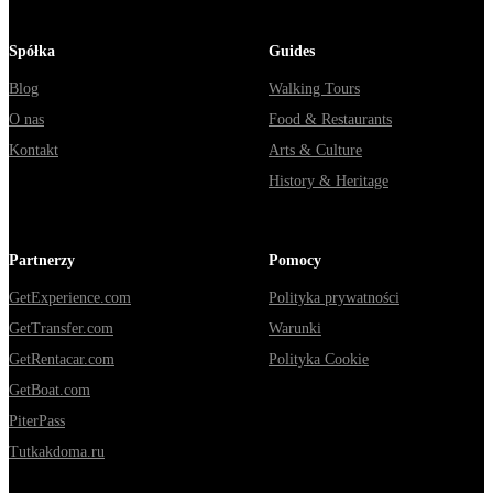
Spółka
Guides
Blog
Walking Tours
O nas
Food & Restaurants
Kontakt
Arts & Culture
History & Heritage
Partnerzy
Pomocy
GetExperience.com
Polityka prywatności
GetTransfer.com
Warunki
GetRentacar.com
Polityka Cookie
GetBoat.com
PiterPass
Tutkakdoma.ru