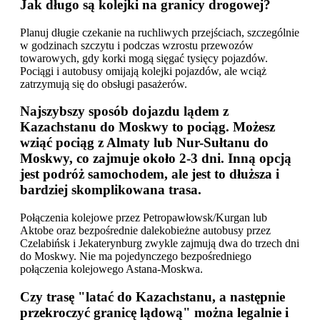
Jak długo są kolejki na granicy drogowej?
Planuj długie czekanie na ruchliwych przejściach, szczególnie
w godzinach szczytu i podczas wzrostu przewozów
towarowych, gdy korki mogą sięgać tysięcy pojazdów.
Pociągi i autobusy omijają kolejki pojazdów, ale wciąż
zatrzymują się do obsługi pasażerów.
Najszybszy sposób dojazdu lądem z
Kazachstanu do Moskwy to pociąg. Możesz
wziąć pociąg z Almaty lub Nur-Sułtanu do
Moskwy, co zajmuje około 2-3 dni. Inną opcją
jest podróż samochodem, ale jest to dłuższa i
bardziej skomplikowana trasa.
Połączenia kolejowe przez Petropawłowsk/Kurgan lub
Aktobe oraz bezpośrednie dalekobieżne autobusy przez
Czelabińsk i Jekaterynburg zwykle zajmują dwa do trzech dni
do Moskwy. Nie ma pojedynczego bezpośredniego
połączenia kolejowego Astana-Moskwa.
Czy trasę "latać do Kazachstanu, a następnie
przekroczyć granicę lądową" można legalnie i