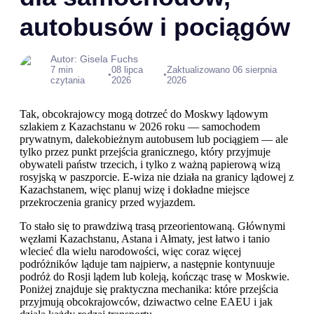
autobusów i pociągów
Autor: Gisela Fuchs
7 min
08 lipca
Zaktualizowano 06 sierpnia
•
•
czytania
2026
2026
Tak, obcokrajowcy mogą dotrzeć do Moskwy lądowym
szlakiem z Kazachstanu w 2026 roku — samochodem
prywatnym, dalekobieżnym autobusem lub pociągiem — ale
tylko przez punkt przejścia granicznego, który przyjmuje
obywateli państw trzecich, i tylko z ważną papierową wizą
rosyjską w paszporcie. E-wiza nie działa na granicy lądowej z
Kazachstanem, więc planuj wizę i dokładne miejsce
przekroczenia granicy przed wyjazdem.
To stało się to prawdziwą trasą przeorientowaną. Głównymi
węzłami Kazachstanu, Astana i Ałmaty, jest łatwo i tanio
wlecieć dla wielu narodowości, więc coraz więcej
podróżników ląduje tam najpierw, a następnie kontynuuje
podróż do Rosji lądem lub koleją, kończąc trasę w Moskwie.
Poniżej znajduje się praktyczna mechanika: które przejścia
przyjmują obcokrajowców, dziwactwo celne EAEU i jak