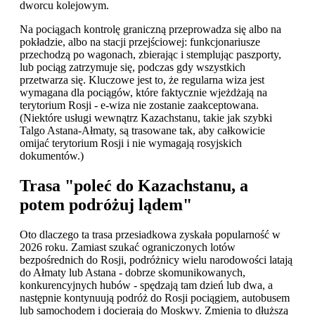
dworcu kolejowym.
Na pociągach kontrolę graniczną przeprowadza się albo na
pokładzie, albo na stacji przejściowej: funkcjonariusze
przechodzą po wagonach, zbierając i stemplując paszporty,
lub pociąg zatrzymuje się, podczas gdy wszystkich
przetwarza się. Kluczowe jest to, że regularna wiza jest
wymagana dla pociągów, które faktycznie wjeżdżają na
terytorium Rosji - e-wiza nie zostanie zaakceptowana.
(Niektóre usługi wewnątrz Kazachstanu, takie jak szybki
Talgo Astana-Ałmaty, są trasowane tak, aby całkowicie
omijać terytorium Rosji i nie wymagają rosyjskich
dokumentów.)
Trasa "poleć do Kazachstanu, a
potem podróżuj lądem"
Oto dlaczego ta trasa przesiadkowa zyskała popularność w
2026 roku. Zamiast szukać ograniczonych lotów
bezpośrednich do Rosji, podróżnicy wielu narodowości latają
do Ałmaty lub Astana - dobrze skomunikowanych,
konkurencyjnych hubów - spędzają tam dzień lub dwa, a
następnie kontynuują podróż do Rosji pociągiem, autobusem
lub samochodem i docierają do Moskwy. Zmienia to dłuższą