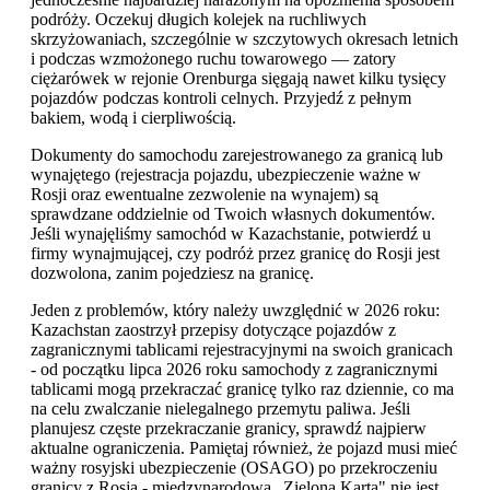
podróży. Oczekuj długich kolejek na ruchliwych
skrzyżowaniach, szczególnie w szczytowych okresach letnich
i podczas wzmożonego ruchu towarowego — zatory
ciężarówek w rejonie Orenburga sięgają nawet kilku tysięcy
pojazdów podczas kontroli celnych. Przyjedź z pełnym
bakiem, wodą i cierpliwością.
Dokumenty do samochodu zarejestrowanego za granicą lub
wynajętego (rejestracja pojazdu, ubezpieczenie ważne w
Rosji oraz ewentualne zezwolenie na wynajem) są
sprawdzane oddzielnie od Twoich własnych dokumentów.
Jeśli wynajęliśmy samochód w Kazachstanie, potwierdź u
firmy wynajmującej, czy podróż przez granicę do Rosji jest
dozwolona, zanim pojedziesz na granicę.
Jeden z problemów, który należy uwzględnić w 2026 roku:
Kazachstan zaostrzył przepisy dotyczące pojazdów z
zagranicznymi tablicami rejestracyjnymi na swoich granicach
- od początku lipca 2026 roku samochody z zagranicznymi
tablicami mogą przekraczać granicę tylko raz dziennie, co ma
na celu zwalczanie nielegalnego przemytu paliwa. Jeśli
planujesz częste przekraczanie granicy, sprawdź najpierw
aktualne ograniczenia. Pamiętaj również, że pojazd musi mieć
ważny rosyjski ubezpieczenie (OSAGO) po przekroczeniu
granicy z Rosją - międzynarodowa „Zielona Karta" nie jest