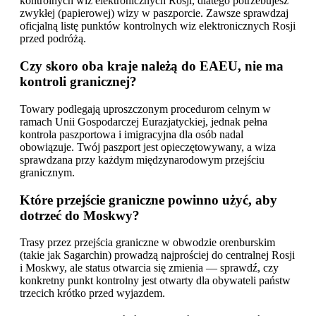
kontrolnych wiz elektronicznych Rosji, dlatego potrzebujesz
zwykłej (papierowej) wizy w paszporcie. Zawsze sprawdzaj
oficjalną listę punktów kontrolnych wiz elektronicznych Rosji
przed podróżą.
Czy skoro oba kraje należą do EAEU, nie ma
kontroli granicznej?
Towary podlegają uproszczonym procedurom celnym w
ramach Unii Gospodarczej Eurazjatyckiej, jednak pełna
kontrola paszportowa i imigracyjna dla osób nadal
obowiązuje. Twój paszport jest opieczętowywany, a wiza
sprawdzana przy każdym międzynarodowym przejściu
granicznym.
Które przejście graniczne powinno użyć, aby
dotrzeć do Moskwy?
Trasy przez przejścia graniczne w obwodzie orenburskim
(takie jak Sagarchin) prowadzą najprościej do centralnej Rosji
i Moskwy, ale status otwarcia się zmienia — sprawdź, czy
konkretny punkt kontrolny jest otwarty dla obywateli państw
trzecich krótko przed wyjazdem.