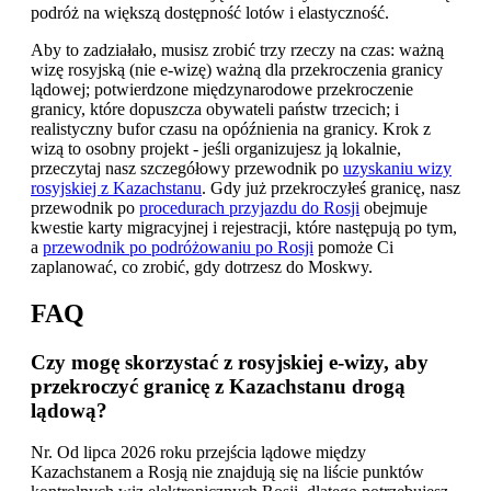
podróż na większą dostępność lotów i elastyczność.
Aby to zadziałało, musisz zrobić trzy rzeczy na czas: ważną
wizę rosyjską (nie e-wizę) ważną dla przekroczenia granicy
lądowej; potwierdzone międzynarodowe przekroczenie
granicy, które dopuszcza obywateli państw trzecich; i
realistyczny bufor czasu na opóźnienia na granicy. Krok z
wizą to osobny projekt - jeśli organizujesz ją lokalnie,
przeczytaj nasz szczegółowy przewodnik po
uzyskaniu wizy
rosyjskiej z Kazachstanu
. Gdy już przekroczyłeś granicę, nasz
przewodnik po
procedurach przyjazdu do Rosji
obejmuje
kwestie karty migracyjnej i rejestracji, które następują po tym,
a
przewodnik po podróżowaniu po Rosji
pomoże Ci
zaplanować, co zrobić, gdy dotrzesz do Moskwy.
FAQ
Czy mogę skorzystać z rosyjskiej e-wizy, aby
przekroczyć granicę z Kazachstanu drogą
lądową?
Nr. Od lipca 2026 roku przejścia lądowe między
Kazachstanem a Rosją nie znajdują się na liście punktów