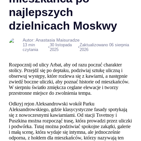
najlepszych
dzielnicach Moskwy
Autor: Anastasia Maisuradze
13 min
30 listopada
Zaktualizowano 06 sierpnia
•
•
czytania
2025
2026
Rozpocznij od ulicy Arbat, aby od razu poczuć charakter
stolicy. Przejdź się po deptaku, podziwiaj sztukę uliczną i
obserwuj występy, które rozlewa się z kawiarni, a następnie
zwiedź boczne uliczki, aby poznać historie od mieszkańców.
W sierpniu światło zmiękcza ceglane elewacje i tworzy
przestronne miejsce do zwolnienia tempa.
Odkryj rejon Aleksandrowski wokół Parku
Aleksandrowskiego, gdzie klasycystyczne fasady spotykają
się z nowoczesnymi kawiarniami. Od stacji Tsvetnoy i
Puszkina można rozpocząć trasę, która prowadzi przez uliczki
i podwórka. Tutaj można podziwiać spokojne zakątki, galerie
i małą scenę, która wydaje się intymna, ale jednocześnie
odporna, z hołdem dla mieszkańców, którzy nazywają ten