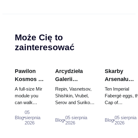
Może Cię to
zainteresować
Pawilon
Arcydzieła
Skarby
Kosmos na
Galerii
Arsenału
WDNCh:
Tretiakowskiej:
Kremla: jajk
A full-size Mir
Repin, Vasnetsov,
Ten Imperial
Wewnątrz
Obrazy, dla
Fabergé,
module you
Shishkin, Vrubel,
Fabergé eggs, t
can walk
Serov and Surikov
Cap of
największej
których warto
trony i szaty
through, the
— the works that
Monomakh, the
rosyjskiej
zaplanować
koronacyjne
05
Energia–Buran
stop people, where
double throne of
Blog
sierpnia
05 sierpnia
05 sierpnia
wystawy
wizytę
Blog
Blog
model,
2026
they hang, and why
2026
two boy tsars a
2026
kosmicznej
scorched
booking the...
the coronation
descent
dress of