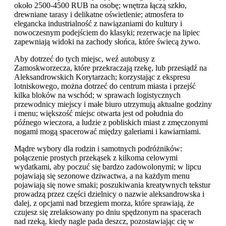
około 2500-4500 RUB na osobę; wnętrza łączą szkło,
drewniane tarasy i delikatne oświetlenie; atmosfera to
elegancka industrialność z nawiązaniami do kultury i
nowoczesnym podejściem do klasyki; rezerwacje na lipiec
zapewniają widoki na zachody słońca, które świecą żywo.
Aby dotrzeć do tych miejsc, weź autobusy z
Zamoskworzecza, które przekraczają rzekę, lub przesiądź na
Aleksandrowskich Korytarzach; korzystając z ekspresu
lotniskowego, można dotrzeć do centrum miasta i przejść
kilka bloków na wschód; w sprawach logistycznych
przewodnicy miejscy i małe biuro utrzymują aktualne godziny
i menu; większość miejsc otwarta jest od południa do
późnego wieczora, a ludzie z pobliskich miast z zmęczonymi
nogami mogą spacerować między galeriami i kawiarniami.
Mądre wybory dla rodzin i samotnych podróżników:
połączenie prostych przekąsek z kilkoma celowymi
wydatkami, aby poczuć się bardzo zadowolonymi; w lipcu
pojawiają się sezonowe dziwactwa, a na każdym menu
pojawiają się nowe smaki; poszukiwania kreatywnych tekstur
prowadzą przez części dzielnicy o nazwie aleksandrowska i
dalej, z opcjami nad brzegiem morza, które sprawiają, że
czujesz się zrelaksowany po dniu spędzonym na spacerach
nad rzeką, kiedy nagle pada deszcz, pozostawiając cię w