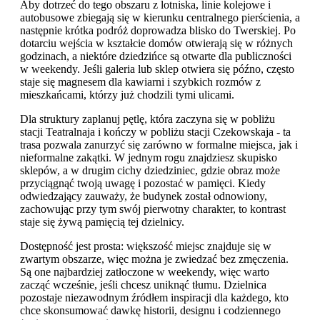
Aby dotrzeć do tego obszaru z lotniska, linie kolejowe i
autobusowe zbiegają się w kierunku centralnego pierścienia, a
następnie krótka podróż doprowadza blisko do Twerskiej. Po
dotarciu wejścia w kształcie domów otwierają się w różnych
godzinach, a niektóre dziedzińce są otwarte dla publiczności
w weekendy. Jeśli galeria lub sklep otwiera się późno, często
staje się magnesem dla kawiarni i szybkich rozmów z
mieszkańcami, którzy już chodzili tymi ulicami.
Dla struktury zaplanuj pętlę, która zaczyna się w pobliżu
stacji Teatralnaja i kończy w pobliżu stacji Czekowskaja - ta
trasa pozwala zanurzyć się zarówno w formalne miejsca, jak i
nieformalne zakątki. W jednym rogu znajdziesz skupisko
sklepów, a w drugim cichy dziedziniec, gdzie obraz może
przyciągnąć twoją uwagę i pozostać w pamięci. Kiedy
odwiedzający zauważy, że budynek został odnowiony,
zachowując przy tym swój pierwotny charakter, to kontrast
staje się żywą pamięcią tej dzielnicy.
Dostępność jest prosta: większość miejsc znajduje się w
zwartym obszarze, więc można je zwiedzać bez zmęczenia.
Są one najbardziej zatłoczone w weekendy, więc warto
zacząć wcześnie, jeśli chcesz uniknąć tłumu. Dzielnica
pozostaje niezawodnym źródłem inspiracji dla każdego, kto
chce skonsumować dawkę historii, designu i codziennego