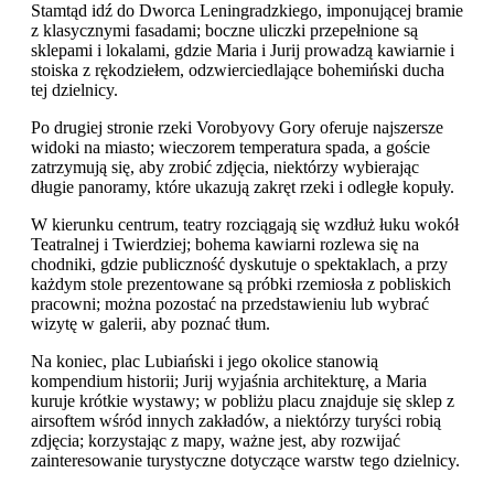
Stamtąd idź do Dworca Leningradzkiego, imponującej bramie
z klasycznymi fasadami; boczne uliczki przepełnione są
sklepami i lokalami, gdzie Maria i Jurij prowadzą kawiarnie i
stoiska z rękodziełem, odzwierciedlające bohemiński ducha
tej dzielnicy.
Po drugiej stronie rzeki Vorobyovy Gory oferuje najszersze
widoki na miasto; wieczorem temperatura spada, a goście
zatrzymują się, aby zrobić zdjęcia, niektórzy wybierając
długie panoramy, które ukazują zakręt rzeki i odległe kopuły.
W kierunku centrum, teatry rozciągają się wzdłuż łuku wokół
Teatralnej i Twierdziej; bohema kawiarni rozlewa się na
chodniki, gdzie publiczność dyskutuje o spektaklach, a przy
każdym stole prezentowane są próbki rzemiosła z pobliskich
pracowni; można pozostać na przedstawieniu lub wybrać
wizytę w galerii, aby poznać tłum.
Na koniec, plac Lubiański i jego okolice stanowią
kompendium historii; Jurij wyjaśnia architekturę, a Maria
kuruje krótkie wystawy; w pobliżu placu znajduje się sklep z
airsoftem wśród innych zakładów, a niektórzy turyści robią
zdjęcia; korzystając z mapy, ważne jest, aby rozwijać
zainteresowanie turystyczne dotyczące warstw tego dzielnicy.