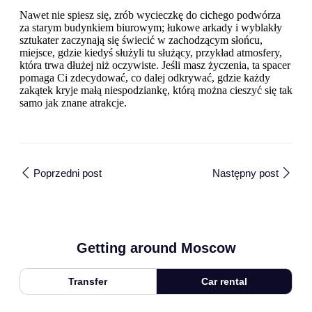
Nawet nie spiesz się, zrób wycieczkę do cichego podwórza
za starym budynkiem biurowym; łukowe arkady i wyblakły
sztukater zaczynają się świecić w zachodzącym słońcu,
miejsce, gdzie kiedyś służyli tu służący, przykład atmosfery,
która trwa dłużej niż oczywiste. Jeśli masz życzenia, ta spacer
pomaga Ci zdecydować, co dalej odkrywać, gdzie każdy
zakątek kryje małą niespodziankę, którą można cieszyć się tak
samo jak znane atrakcje.
Poprzedni post
Następny post
Getting around Moscow
Transfer
Car rental