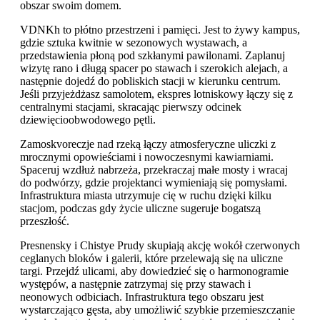
obszar swoim domem.
VDNKh to płótno przestrzeni i pamięci. Jest to żywy kampus,
gdzie sztuka kwitnie w sezonowych wystawach, a
przedstawienia płoną pod szkłanymi pawilonami. Zaplanuj
wizytę rano i długą spacer po stawach i szerokich alejach, a
następnie dojedź do pobliskich stacji w kierunku centrum.
Jeśli przyjeżdżasz samolotem, ekspres lotniskowy łączy się z
centralnymi stacjami, skracając pierwszy odcinek
dziewięcioobwodowego pętli.
Zamoskvoreczje nad rzeką łączy atmosferyczne uliczki z
mrocznymi opowieściami i nowoczesnymi kawiarniami.
Spaceruj wzdłuż nabrzeża, przekraczaj małe mosty i wracaj
do podwórzy, gdzie projektanci wymieniają się pomysłami.
Infrastruktura miasta utrzymuje cię w ruchu dzięki kilku
stacjom, podczas gdy życie uliczne sugeruje bogatszą
przeszłość.
Presnensky i Chistye Prudy skupiają akcję wokół czerwonych
ceglanych bloków i galerii, które przelewają się na uliczne
targi. Przejdź ulicami, aby dowiedzieć się o harmonogramie
występów, a następnie zatrzymaj się przy stawach i
neonowych odbiciach. Infrastruktura tego obszaru jest
wystarczająco gęsta, aby umożliwić szybkie przemieszczanie