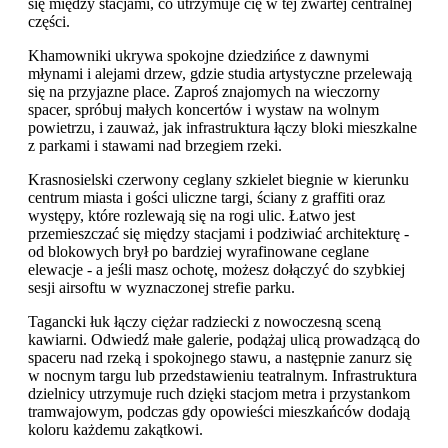
się między stacjami, co utrzymuje cię w tej zwartej centralnej
części.
Khamowniki ukrywa spokojne dziedzińce z dawnymi
młynami i alejami drzew, gdzie studia artystyczne przelewają
się na przyjazne place. Zaproś znajomych na wieczorny
spacer, spróbuj małych koncertów i wystaw na wolnym
powietrzu, i zauważ, jak infrastruktura łączy bloki mieszkalne
z parkami i stawami nad brzegiem rzeki.
Krasnosielski czerwony ceglany szkielet biegnie w kierunku
centrum miasta i gości uliczne targi, ściany z graffiti oraz
występy, które rozlewają się na rogi ulic. Łatwo jest
przemieszczać się między stacjami i podziwiać architekturę -
od blokowych brył po bardziej wyrafinowane ceglane
elewacje - a jeśli masz ochotę, możesz dołączyć do szybkiej
sesji airsoftu w wyznaczonej strefie parku.
Tagancki łuk łączy ciężar radziecki z nowoczesną sceną
kawiarni. Odwiedź małe galerie, podążaj ulicą prowadzącą do
spaceru nad rzeką i spokojnego stawu, a następnie zanurz się
w nocnym targu lub przedstawieniu teatralnym. Infrastruktura
dzielnicy utrzymuje ruch dzięki stacjom metra i przystankom
tramwajowym, podczas gdy opowieści mieszkańców dodają
koloru każdemu zakątkowi.