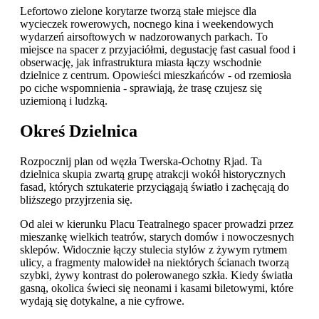
Lefortowo zielone korytarze tworzą stałe miejsce dla
wycieczek rowerowych, nocnego kina i weekendowych
wydarzeń airsoftowych w nadzorowanych parkach. To
miejsce na spacer z przyjaciółmi, degustację fast casual food i
obserwację, jak infrastruktura miasta łączy wschodnie
dzielnice z centrum. Opowieści mieszkańców - od rzemiosła
po ciche wspomnienia - sprawiają, że trasę czujesz się
uziemioną i ludzką.
Okreś Dzielnica
Rozpocznij plan od węzła Twerska-Ochotny Rjad. Ta
dzielnica skupia zwartą grupę atrakcji wokół historycznych
fasad, których sztukaterie przyciągają światło i zachęcają do
bliższego przyjrzenia się.
Od alei w kierunku Placu Teatralnego spacer prowadzi przez
mieszankę wielkich teatrów, starych domów i nowoczesnych
sklepów. Widocznie łączy stulecia stylów z żywym rytmem
ulicy, a fragmenty malowideł na niektórych ścianach tworzą
szybki, żywy kontrast do polerowanego szkła. Kiedy światła
gasną, okolica świeci się neonami i kasami biletowymi, które
wydają się dotykalne, a nie cyfrowe.