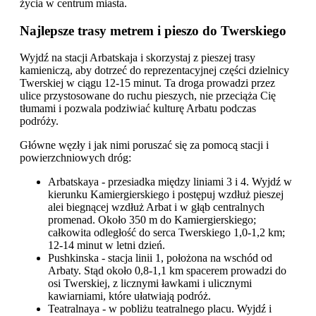
życia w centrum miasta.
Najlepsze trasy metrem i pieszo do Twerskiego
Wyjdź na stacji Arbatskaja i skorzystaj z pieszej trasy
kamieniczą, aby dotrzeć do reprezentacyjnej części dzielnicy
Twerskiej w ciągu 12-15 minut. Ta droga prowadzi przez
ulice przystosowane do ruchu pieszych, nie przeciąża Cię
tłumami i pozwala podziwiać kulturę Arbatu podczas
podróży.
Główne węzły i jak nimi poruszać się za pomocą stacji i
powierzchniowych dróg:
Arbatskaya - przesiadka między liniami 3 i 4. Wyjdź w
kierunku Kamiergierskiego i postępuj wzdłuż pieszej
alei biegnącej wzdłuż Arbat i w głąb centralnych
promenad. Około 350 m do Kamiergierskiego;
całkowita odległość do serca Twerskiego 1,0-1,2 km;
12-14 minut w letni dzień.
Pushkinska - stacja linii 1, położona na wschód od
Arbaty. Stąd około 0,8-1,1 km spacerem prowadzi do
osi Twerskiej, z licznymi ławkami i ulicznymi
kawiarniami, które ułatwiają podróż.
Teatralnaya - w pobliżu teatralnego placu. Wyjdź i