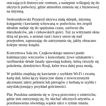
otaczających historyczne centrum, a następnie wślizgnij się do
ukrytych podwórzy, gdzie atmosfera zmienia się z biznesowej
na intymną.
Stolesznikowski Przejezd ukrywa małą sklepik, intymną
księgarnię i kawiarnię schowaną w podwórzu; ten zespół
idealnie nadaje się do spędzania czasu, zarówno dla
mieszkańców, jak i ciekawskich gości. Tuż za witrynami okna
drżą od gwaru, a aromat ciast i kawy unosi się nad
przejezdem, zapraszając do zatrzymania się, jakby obracano
kolejne strony książki.
Koncertowa Sala im. Czajkowskiego stanowi punkt
kulminacyjny wieczorów z koncertami; żywe sztukaterie i
rzeźbiarskie detale fasady ujawniają kulturę, którą cieszyły się
pokolenia, dziedzictwo Rosji, które trwa dalej poza modą.
W pobliżu znajdują się kawiarnie z szybkim Wi-Fi i zwartą
kartą dań, która łączy klasyczne dania z nowoczesnymi
akcentami; talerz pelmeni lub pierogów z herbatą to szybki i
satysfakcjonujący przykład gościnności.
Plac Puszkina zamienia się w żywą przecznicę o zmierzchu,
gdzie inni zatrzymują się, by słuchać ulicznych artystów, a
przedstawienia oświetlają wąskie ulice o rytmie miasta.