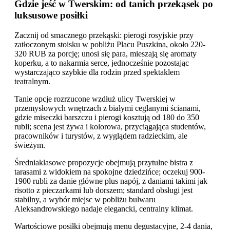
Gdzie jeść w Twerskim: od tanich przekąsek po
luksusowe posiłki
Zacznij od smacznego przekąski: pierogi rosyjskie przy
zatłoczonym stoisku w pobliżu Placu Puszkina, około 220-
320 RUB za porcję; unosi się para, mieszają się aromaty
koperku, a to nakarmia serce, jednocześnie pozostając
wystarczająco szybkie dla rodzin przed spektaklem
teatralnym.
Tanie opcje rozrzucone wzdłuż ulicy Twerskiej w
przemysłowych wnętrzach z białymi ceglanymi ścianami,
gdzie miseczki barszczu i pierogi kosztują od 180 do 350
rubli; scena jest żywa i kolorowa, przyciągająca studentów,
pracowników i turystów, z wyglądem radzieckim, ale
świeżym.
Średniaklasowe propozycje obejmują przytulne bistra z
tarasami z widokiem na spokojne dziedzińce; oczekuj 900-
1900 rubli za danie główne plus napój, z daniami takimi jak
risotto z pieczarkami lub dorszem; standard obsługi jest
stabilny, a wybór miejsc w pobliżu bulwaru
Aleksandrowskiego nadaje elegancki, centralny klimat.
Wartościowe posiłki obejmują menu degustacyjne, 2-4 dania,