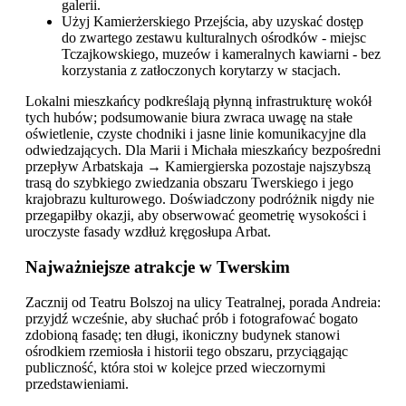
galerii.
Użyj Kamierżerskiego Przejścia, aby uzyskać dostęp
do zwartego zestawu kulturalnych ośrodków - miejsc
Tczajkowskiego, muzeów i kameralnych kawiarni - bez
korzystania z zatłoczonych korytarzy w stacjach.
Lokalni mieszkańcy podkreślają płynną infrastrukturę wokół
tych hubów; podsumowanie biura zwraca uwagę na stałe
oświetlenie, czyste chodniki i jasne linie komunikacyjne dla
odwiedzających. Dla Marii i Michała mieszkańcy bezpośredni
przepływ Arbatskaja → Kamiergierska pozostaje najszybszą
trasą do szybkiego zwiedzania obszaru Twerskiego i jego
krajobrazu kulturowego. Doświadczony podróżnik nigdy nie
przegapiłby okazji, aby obserwować geometrię wysokości i
uroczyste fasady wzdłuż kręgosłupa Arbat.
Najważniejsze atrakcje w Twerskim
Zacznij od Teatru Bolszoj na ulicy Teatralnej, porada Andreia:
przyjdź wcześnie, aby słuchać prób i fotografować bogato
zdobioną fasadę; ten długi, ikoniczny budynek stanowi
ośrodkiem rzemiosła i historii tego obszaru, przyciągając
publiczność, która stoi w kolejce przed wieczornymi
przedstawieniami.