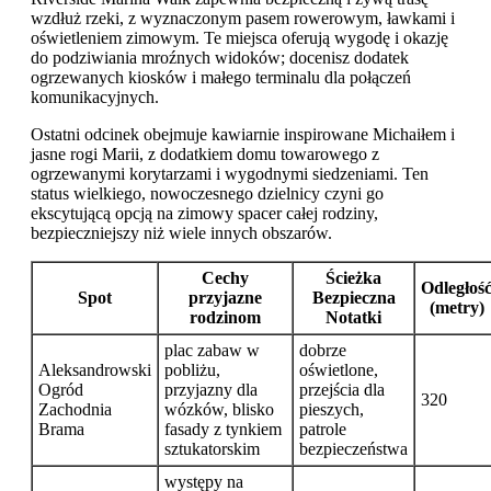
wzdłuż rzeki, z wyznaczonym pasem rowerowym, ławkami i
oświetleniem zimowym. Te miejsca oferują wygodę i okazję
do podziwiania mroźnych widoków; docenisz dodatek
ogrzewanych kiosków i małego terminalu dla połączeń
komunikacyjnych.
Ostatni odcinek obejmuje kawiarnie inspirowane Michaiłem i
jasne rogi Marii, z dodatkiem domu towarowego z
ogrzewanymi korytarzami i wygodnymi siedzeniami. Ten
status wielkiego, nowoczesnego dzielnicy czyni go
ekscytującą opcją na zimowy spacer całej rodziny,
bezpieczniejszy niż wiele innych obszarów.
Cechy
Ścieżka
Odległoś
Spot
przyjazne
Bezpieczna
(metry)
rodzinom
Notatki
plac zabaw w
dobrze
Aleksandrowski
pobliżu,
oświetlone,
Ogród
przyjazny dla
przejścia dla
320
Zachodnia
wózków, blisko
pieszych,
Brama
fasady z tynkiem
patrole
sztukatorskim
bezpieczeństwa
występy na