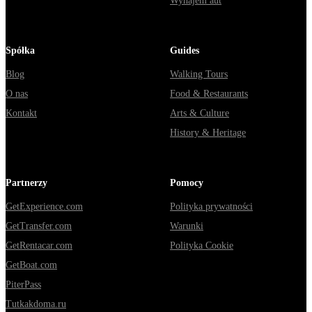
Wynajem aut
Spółka
Guides
Blog
Walking Tours
O nas
Food & Restaurants
Kontakt
Arts & Culture
History & Heritage
Partnerzy
Pomocy
GetExperience.com
Polityka prywatności
GetTransfer.com
Warunki
GetRentacar.com
Polityka Cookie
GetBoat.com
PiterPass
Tutkakdoma.ru