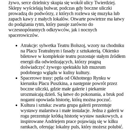
żywo, serce dzielnicy skupia się wokół ulicy Twierdziej.
Sklepy wyścielają bulwar, podczas gdy boczne uliczki
prowadzą do podwórzy, z których rozlewa się muzyka lub
zapach kawy z małych lokalów. Otwarte powietrze ma łatwy
do podążania rytm, który pasuje zarówno do
wczesnopórannych odkrywców, jak i nocnych
spacerowiczów.
Atrakcje: sylwetka Teatru Bolszoj, wzory na chodniku
na Placu Teatralnym i fasady z sztukaterią. Okienko
biletowe w kompleksie teatru pozostaje stałym źródłem
energii dla odwiedzających, którzy pragną
doświadczyć żywego spektaklu lub muzeum
podobnego wglądu w kulisy kultury.
Spacerowe trasy: pętla od Okhotnego Rynku w
kierunku Placu Puszkina, a następnie powrót przez
boczne uliczki, gdzie małe galerie i piekarnie
urozmaicają dzień. Są łatwe do pokonania, a bruk pod
nogami opowiada historię, którą można poczuć.
Kultura i sztuka: zwarta grupa galerii prezentuje
wystawy malarstwa i małe instalacje. Jedna z galerii w
rogu prezentuje krótką historię wystaw naukowych, a
inspirowane Andriejem prace pojawiają się w kilku
ramkach, oferując lokalny puls, który możesz polubić.