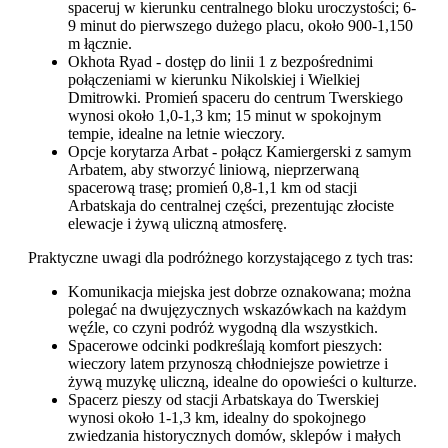
spaceruj w kierunku centralnego bloku uroczystości; 6-
9 minut do pierwszego dużego placu, około 900-1,150
m łącznie.
Okhota Ryad - dostęp do linii 1 z bezpośrednimi
połączeniami w kierunku Nikolskiej i Wielkiej
Dmitrowki. Promień spaceru do centrum Twerskiego
wynosi około 1,0-1,3 km; 15 minut w spokojnym
tempie, idealne na letnie wieczory.
Opcje korytarza Arbat - połącz Kamiergerski z samym
Arbatem, aby stworzyć liniową, nieprzerwaną
spacerową trasę; promień 0,8-1,1 km od stacji
Arbatskaja do centralnej części, prezentując złociste
elewacje i żywą uliczną atmosferę.
Praktyczne uwagi dla podróżnego korzystającego z tych tras:
Komunikacja miejska jest dobrze oznakowana; można
polegać na dwujęzycznych wskazówkach na każdym
węźle, co czyni podróż wygodną dla wszystkich.
Spacerowe odcinki podkreślają komfort pieszych:
wieczory latem przynoszą chłodniejsze powietrze i
żywą muzykę uliczną, idealne do opowieści o kulturze.
Spacerz pieszy od stacji Arbatskaya do Twerskiej
wynosi około 1-1,3 km, idealny do spokojnego
zwiedzania historycznych domów, sklepów i małych