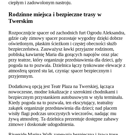
ciepłym i zadowolonym nastroju.
Rodzinne miejsca i bezpieczne trasy w
Twerskim
Rozpocznijcie spacer od zachodnich furt Ogrodu Aleksandra,
gdzie cały zimowy spacer pozostaje wygodny dzięki dobrze
oświetlonym, płaskim ścieżkom i częstej obecności służb
bezpieczeństwa. Zauważysz ławki przyjazne rodzinom,
pobliską kawiarnię Maria dla gorących napojów oraz plac
przy teatrze, który organizuje przedstawienia dla dzieci, gdy
pogoda na to pozwala. Dzielnica łączy tynkowane elewacje z
atmosferą sprzed stu lat, czyniąc spacer bezpiecznym i
przyjemnym.
Dodatkową opcją jest Teatr Plaza na Twerskiej, łącząca
nowoczesne, modne lokalizacje z szerokimi chodnikami i
bezpiecznym przystankiem autobusowym w stylu terminalu.
Kiedy pogoda na to pozwala, ten ekscytujący, teatralny
zakątek organizuje przedstawienia dla dzieci; nad placem
wisiły flagi podczas uroczystych wieczorów, nadając mu
żywą atmosferę. Ta dzielnica prezentuje dostępne zabawy
zimowe i doskonałe udogodnienia.
Riverside Marina Walk zapewnia bezpieczną i żywą trasę