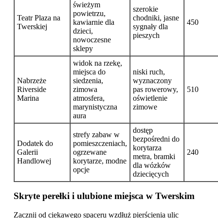
świeżym
szerokie
powietrzu,
Teatr Plaza na
chodniki, jasne
kawiarnie dla
450
Twerskiej
sygnały dla
dzieci,
pieszych
nowoczesne
sklepy
widok na rzekę,
miejsca do
niski ruch,
Nabrzeże
siedzenia,
wyznaczony
Riverside
zimowa
pas rowerowy,
510
Marina
atmosfera,
oświetlenie
marynistyczna
zimowe
aura
dostęp
strefy zabaw w
bezpośredni do
Dodatek do
pomieszczeniach,
korytarza
Galerii
ogrzewane
240
metra, bramki
Handlowej
korytarze, modne
dla wózków
opcje
dziecięcych
Skryte perełki i ulubione miejsca w Twerskim
Zacznij od ciekawego spaceru wzdłuż pierścienia ulic