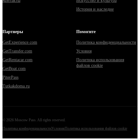
Контакты
Искусство и культура
История и наследие
Партнеры
Помогите
GetExperience.com
Политика конфиденциальности
GetTransfer.com
Условия
GetRentacar.com
Политика использования
файлов cookie
GetBoat.com
PiterPass
Tutkakdoma.ru
©
2026
Moscow Pass
. All rights reserved.
Политика конфиденциальности
Условия
Политика использования файлов cookie