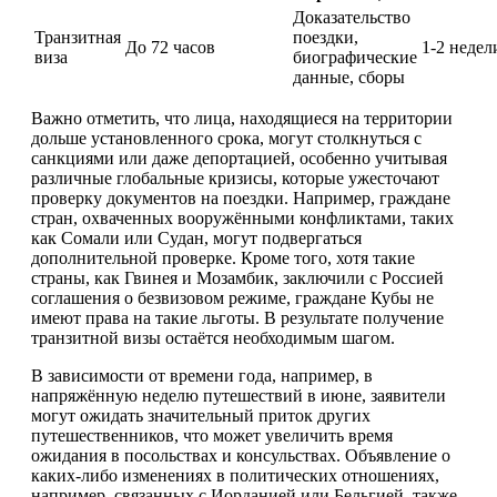
Доказательство
Транзитная
поездки,
До 72 часов
1-2 недел
виза
биографические
данные, сборы
Важно отметить, что лица, находящиеся на территории
дольше установленного срока, могут столкнуться с
санкциями или даже депортацией, особенно учитывая
различные глобальные кризисы, которые ужесточают
проверку документов на поездки. Например, граждане
стран, охваченных вооружёнными конфликтами, таких
как Сомали или Судан, могут подвергаться
дополнительной проверке. Кроме того, хотя такие
страны, как Гвинея и Мозамбик, заключили с Россией
соглашения о безвизовом режиме, граждане Кубы не
имеют права на такие льготы. В результате получение
транзитной визы остаётся необходимым шагом.
В зависимости от времени года, например, в
напряжённую неделю путешествий в июне, заявители
могут ожидать значительный приток других
путешественников, что может увеличить время
ожидания в посольствах и консульствах. Объявление о
каких-либо изменениях в политических отношениях,
например, связанных с Иорданией или Бельгией, также