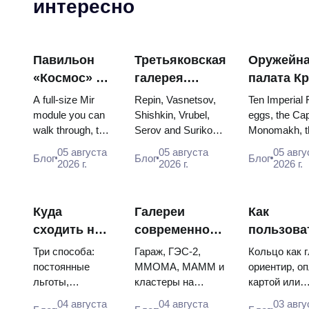
интересно
Павильон
Третьяковская
Оружейн
«Космос» на
галерея.
палата К
ВДНХ:
Шедевры:
яйца Фаб
A full-size Mir
Repin, Vasnetsov,
Ten Imperial
внутри
картины, ради
троны и
module you can
Shishkin, Vrubel,
eggs, the Cap
walk through, the
Serov and Surikov
Monomakh, t
самой
которых стоит
коронаци
Energia–Buran
— the works that
double throne
большой
строить
одеяния
05 августа
05 августа
05 авгу
Блог
Блог
Блог
model, scorched
stop people, where
boy tsars and
2026 г.
2026 г.
2026 г.
космической
планы
descent capsules
they hang, and why
coronation dr
выставки
and 120 pieces of
booking the...
Catherine...
России
flight...
Куда
Галереи
Как
сходить на
современного
пользова
искусство в
искусства в
метро Мо
Три способа:
Гараж, ГЭС-2,
Кольцо как 
Москве
Москве: где
схема, оп
постоянные
ММОМА, МАММ и
ориентир, о
льготы,
кластеры на
картой или
бесплатно
смотреть и
пересадк
бесплатные дни
Курской: цены,
«Тройкой»,
сколько стоит
04 августа
04 августа
03 авгу