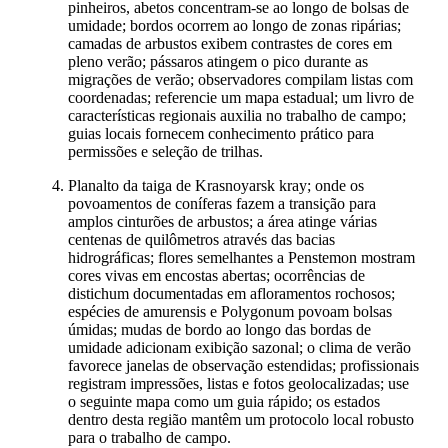
pinheiros, abetos concentram-se ao longo de bolsas de
umidade; bordos ocorrem ao longo de zonas ripárias;
camadas de arbustos exibem contrastes de cores em
pleno verão; pássaros atingem o pico durante as
migrações de verão; observadores compilam listas com
coordenadas; referencie um mapa estadual; um livro de
características regionais auxilia no trabalho de campo;
guias locais fornecem conhecimento prático para
permissões e seleção de trilhas.
Planalto da taiga de Krasnoyarsk kray; onde os
povoamentos de coníferas fazem a transição para
amplos cinturões de arbustos; a área atinge várias
centenas de quilômetros através das bacias
hidrográficas; flores semelhantes a Penstemon mostram
cores vivas em encostas abertas; ocorrências de
distichum documentadas em afloramentos rochosos;
espécies de amurensis e Polygonum povoam bolsas
úmidas; mudas de bordo ao longo das bordas de
umidade adicionam exibição sazonal; o clima de verão
favorece janelas de observação estendidas; profissionais
registram impressões, listas e fotos geolocalizadas; use
o seguinte mapa como um guia rápido; os estados
dentro desta região mantêm um protocolo local robusto
para o trabalho de campo.