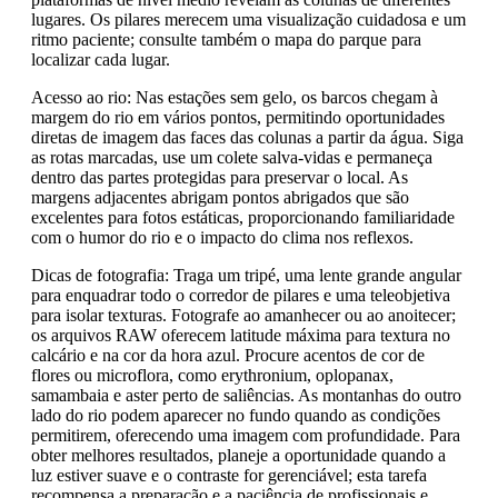
lugares. Os pilares merecem uma visualização cuidadosa e um
ritmo paciente; consulte também o mapa do parque para
localizar cada lugar.
Acesso ao rio: Nas estações sem gelo, os barcos chegam à
margem do rio em vários pontos, permitindo oportunidades
diretas de imagem das faces das colunas a partir da água. Siga
as rotas marcadas, use um colete salva-vidas e permaneça
dentro das partes protegidas para preservar o local. As
margens adjacentes abrigam pontos abrigados que são
excelentes para fotos estáticas, proporcionando familiaridade
com o humor do rio e o impacto do clima nos reflexos.
Dicas de fotografia: Traga um tripé, uma lente grande angular
para enquadrar todo o corredor de pilares e uma teleobjetiva
para isolar texturas. Fotografe ao amanhecer ou ao anoitecer;
os arquivos RAW oferecem latitude máxima para textura no
calcário e na cor da hora azul. Procure acentos de cor de
flores ou microflora, como erythronium, oplopanax,
samambaia e aster perto de saliências. As montanhas do outro
lado do rio podem aparecer no fundo quando as condições
permitirem, oferecendo uma imagem com profundidade. Para
obter melhores resultados, planeje a oportunidade quando a
luz estiver suave e o contraste for gerenciável; esta tarefa
recompensa a preparação e a paciência de profissionais e