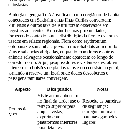
entusiastas.
Biologia e geografia: A área fica em uma região onde habitats
conectados em Sakhalin e nas Ilhas Curilas convergem;
kurilensis e outros taxa de Kuril foram observados em
registros adjacentes. Kunashir fica nas proximidades,
fornecendo contexto para a distribuição da flora e os nomes
usados ​​em relatos regionais. Flora como erythronium,
oplopanax e samambaia povoam microhabitats ao redor do
tálus e saliências abrigadas, enquanto mamíferos e outros
animais selvagens ocasionalmente aparecem ao longo do
corredor do rio. Aqui, pesquisadores e visitantes descobrem
interesse em bolsões de plantas raras e no ecossistema geral,
tornando a reserva um local onde dados descobertos e
paisagens familiares convergem.
Aspecto
Dica prática
Notas
Visite ao amanhecer ou
no final da tarde; use o
Respeite as barreiras
terraço superior para
de segurança;
Pontos de
amplas vistas;
carregue um mapa
vista
experimente
para navegar pelos
plataformas inferiores
lugares
para detalhes