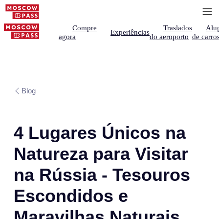
Compre
Traslados
Alu
Experiências
agora
do aeroporto
de carro
Blog
4 Lugares Únicos na
Natureza para Visitar
na Rússia - Tesouros
Escondidos e
Maravilhas Naturais