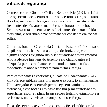
e dicas de segurança
Comece com o Circuito Fácil da Beira do Rio (2-3 km, 1,5-2
horas). Permanece dentro da floresta de folhas largas e prados
floridos, mantém a elevação modesta e produz avistamentos
frequentes de pássaros e mamíferos ao longo do riacho.
Seguir esta rota aumenta a resistência antes de tentar subidas
mais altas, e seu ritmo deve permanecer constante em rochas
soltas.
O Impressionante Circuito da Crista de Basalto (4-5 km) sobe
os pilares de rocha escura ao longo do horizonte, com
algumas seções exigindo um pisar cuidadoso em fragmentos.
A rota oferece imagens do terreno e rio circundantes e é
adequada para caminhantes com condicionamento físico
moderado; avance lentamente para evitar a fadiga.
Para caminhantes experientes, a Rota do Comandante (8-12
km) oferece subidas mais íngremes e exposição em saliências.
Um navegador é essencial; permaneça em caminhos
marcados, evite rochas úmidas e use um pisar cauteloso em
superfícies escorregadias. Essas seções testam o equilíbrio e a
resistência, mas as vistas recompensam o esforço.
Dicas de segurança: verifique as condições climáticas e da