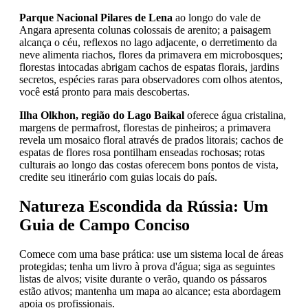
Parque Nacional Pilares de Lena
ao longo do vale de
Angara apresenta colunas colossais de arenito; a paisagem
alcança o céu, reflexos no lago adjacente, o derretimento da
neve alimenta riachos, flores da primavera em microbosques;
florestas intocadas abrigam cachos de espatas florais, jardins
secretos, espécies raras para observadores com olhos atentos,
você está pronto para mais descobertas.
Ilha Olkhon, região do Lago Baikal
oferece água cristalina,
margens de permafrost, florestas de pinheiros; a primavera
revela um mosaico floral através de prados litorais; cachos de
espatas de flores rosa pontilham enseadas rochosas; rotas
culturais ao longo das costas oferecem bons pontos de vista,
credite seu itinerário com guias locais do país.
Natureza Escondida da Rússia: Um
Guia de Campo Conciso
Comece com uma base prática: use um sistema local de áreas
protegidas; tenha um livro à prova d'água; siga as seguintes
listas de alvos; visite durante o verão, quando os pássaros
estão ativos; mantenha um mapa ao alcance; esta abordagem
apoia os profissionais.