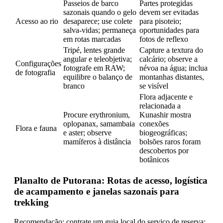
Passeios de barco
Partes protegidas
sazonais quando o gelo
devem ser evitadas
Acesso ao rio
desaparece; use colete
para pisoteio;
salva-vidas; permaneça
oportunidades para
em rotas marcadas
fotos de reflexo
Tripé, lentes grande
Capture a textura do
angular e teleobjetiva;
calcário; observe a
Configurações
fotografe em RAW;
névoa na água; inclua
de fotografia
equilibre o balanço de
montanhas distantes,
branco
se visível
Flora adjacente e
relacionada a
Procure erythronium,
Kunashir mostra
oplopanax, samambaia
conexões
Flora e fauna
e aster; observe
biogeográficas;
mamíferos à distância
bolsões raros foram
descobertos por
botânicos
Planalto de Putorana: Rotas de acesso, logística
de acampamento e janelas sazonais para
trekking
Recomendação: contrate um guia local do serviço de reserva;