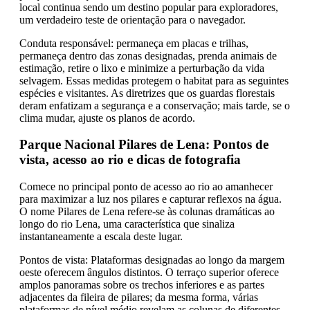
local continua sendo um destino popular para exploradores,
um verdadeiro teste de orientação para o navegador.
Conduta responsável: permaneça em placas e trilhas,
permaneça dentro das zonas designadas, prenda animais de
estimação, retire o lixo e minimize a perturbação da vida
selvagem. Essas medidas protegem o habitat para as seguintes
espécies e visitantes. As diretrizes que os guardas florestais
deram enfatizam a segurança e a conservação; mais tarde, se o
clima mudar, ajuste os planos de acordo.
Parque Nacional Pilares de Lena: Pontos de
vista, acesso ao rio e dicas de fotografia
Comece no principal ponto de acesso ao rio ao amanhecer
para maximizar a luz nos pilares e capturar reflexos na água.
O nome Pilares de Lena refere-se às colunas dramáticas ao
longo do rio Lena, uma característica que sinaliza
instantaneamente a escala deste lugar.
Pontos de vista: Plataformas designadas ao longo da margem
oeste oferecem ângulos distintos. O terraço superior oferece
amplos panoramas sobre os trechos inferiores e as partes
adjacentes da fileira de pilares; da mesma forma, várias
plataformas de nível médio revelam as colunas de diferentes