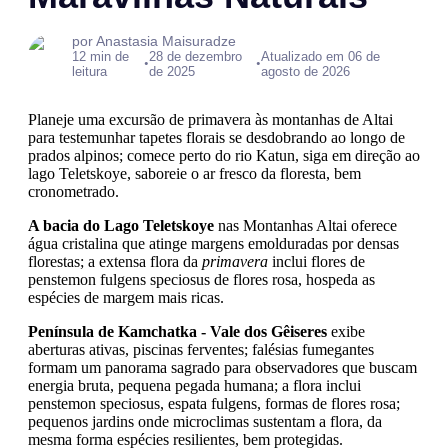
por Anastasia Maisuradze
12 min de
28 de dezembro
Atualizado em 06 de
•
•
leitura
de 2025
agosto de 2026
Planeje uma excursão de primavera às montanhas de Altai
para testemunhar tapetes florais se desdobrando ao longo de
prados alpinos; comece perto do rio Katun, siga em direção ao
lago Teletskoye, saboreie o ar fresco da floresta, bem
cronometrado.
A bacia do Lago Teletskoye
nas Montanhas Altai oferece
água cristalina que atinge margens emolduradas por densas
florestas; a extensa flora da
primavera
inclui flores de
penstemon fulgens speciosus de flores rosa, hospeda as
espécies de margem mais ricas.
Península de Kamchatka - Vale dos Gêiseres
exibe
aberturas ativas, piscinas ferventes; falésias fumegantes
formam um panorama sagrado para observadores que buscam
energia bruta, pequena pegada humana; a flora inclui
penstemon speciosus, espata fulgens, formas de flores rosa;
pequenos jardins onde microclimas sustentam a flora, da
mesma forma espécies resilientes, bem protegidas.