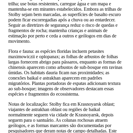
trilha; use botas resistentes, carregue água e um mapa e
mantenha-se em mirantes estabelecidos. Embora as trilhas de
Stolby sejam bem marcadas, as superfícies de basalto escuro
podem ficar escorregadias após a chuva ou ao entardecer.
Seguir as diretrizes de segurança reduz o risco de quedas e
fragmentos de rocha; mantenha crianças e animais de
estimação por perto e ceda a outros e geólogos em dias de
movimento.
Flora e fauna: as espécies floridas incluem petasites
maximowiczii e oplopanax; as folhas de arbustos de folhas
largas fornecem abrigo para pássaros, enquanto as formas de
chinensis aparecem como arbustos de sub-bosque em ravinas
úmidas. Os habitats dauria ficam nas proximidades; as
conexões baikal e astrakhan aparecem em padrões
migratórios. Plantas portadoras de espatas adicionam textura
ao sub-bosque; imagens de observadores destacam essas
espécies e fragmentos do ecossistema.
Notas de localização: Stolby fica em Krasnoyarsk oblast;
viajantes de astrakhan oblast ou regiões de baikal
normalmente seguem via cidade de Krasnoyarsk, depois
seguem para o santuário. As colunas rochosas atraem
geólogos, e as formas marcantes são documentadas por
pesquisadores que deram notas de campo detalhadas. Este