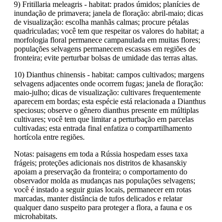
9) Fritillaria meleagris - habitat: prados úmidos; planícies de
inundação de primavera; janela de floração: abril-maio; dicas
de visualização: escolha manhãs calmas; procure pétalas
quadriculadas; você tem que respeitar os valores do habitat; a
morfologia floral permanece campanulada em muitas flores;
populações selvagens permanecem escassas em regiões de
fronteira; evite perturbar bolsas de umidade das terras altas.
10) Dianthus chinensis - habitat: campos cultivados; margens
selvagens adjacentes onde ocorrem fugas; janela de floração:
maio-julho; dicas de visualização: cultivares frequentemente
aparecem em bordas; esta espécie está relacionada a Dianthus
speciosus; observe o gênero dianthus presente em múltiplas
cultivares; você tem que limitar a perturbação em parcelas
cultivadas; esta entrada final enfatiza o compartilhamento
hortícola entre regiões.
Notas: paisagens em toda a Rússia hospedam esses taxa
frágeis; proteções adicionais nos distritos de khasanskiy
apoiam a preservação da fronteira; o comportamento do
observador molda as mudanças nas populações selvagens;
você é instado a seguir guias locais, permanecer em rotas
marcadas, manter distância de tufos delicados e relatar
qualquer dano suspeito para proteger a flora, a fauna e os
microhabitats.