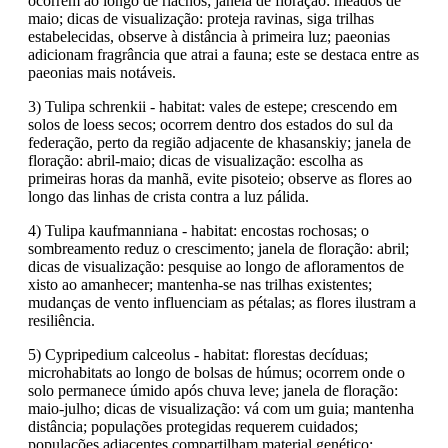
ocorrem ao longo de riachos; janela de floração: meados de
maio; dicas de visualização: proteja ravinas, siga trilhas
estabelecidas, observe à distância à primeira luz; paeonias
adicionam fragrância que atrai a fauna; este se destaca entre as
paeonias mais notáveis.
3) Tulipa schrenkii - habitat: vales de estepe; crescendo em
solos de loess secos; ocorrem dentro dos estados do sul da
federação, perto da região adjacente de khasanskiy; janela de
floração: abril-maio; dicas de visualização: escolha as
primeiras horas da manhã, evite pisoteio; observe as flores ao
longo das linhas de crista contra a luz pálida.
4) Tulipa kaufmanniana - habitat: encostas rochosas; o
sombreamento reduz o crescimento; janela de floração: abril;
dicas de visualização: pesquise ao longo de afloramentos de
xisto ao amanhecer; mantenha-se nas trilhas existentes;
mudanças de vento influenciam as pétalas; as flores ilustram a
resiliência.
5) Cypripedium calceolus - habitat: florestas decíduas;
microhabitats ao longo de bolsas de húmus; ocorrem onde o
solo permanece úmido após chuva leve; janela de floração:
maio-julho; dicas de visualização: vá com um guia; mantenha
distância; populações protegidas requerem cuidados;
populações adjacentes compartilham material genético;