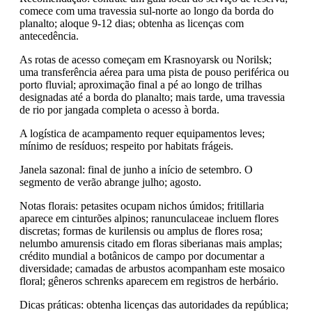
comece com uma travessia sul-norte ao longo da borda do
planalto; aloque 9-12 dias; obtenha as licenças com
antecedência.
As rotas de acesso começam em Krasnoyarsk ou Norilsk;
uma transferência aérea para uma pista de pouso periférica ou
porto fluvial; aproximação final a pé ao longo de trilhas
designadas até a borda do planalto; mais tarde, uma travessia
de rio por jangada completa o acesso à borda.
A logística de acampamento requer equipamentos leves;
mínimo de resíduos; respeito por habitats frágeis.
Janela sazonal: final de junho a início de setembro. O
segmento de verão abrange julho; agosto.
Notas florais: petasites ocupam nichos úmidos; fritillaria
aparece em cinturões alpinos; ranunculaceae incluem flores
discretas; formas de kurilensis ou amplus de flores rosa;
nelumbo amurensis citado em floras siberianas mais amplas;
crédito mundial a botânicos de campo por documentar a
diversidade; camadas de arbustos acompanham este mosaico
floral; gêneros schrenks aparecem em registros de herbário.
Dicas práticas: obtenha licenças das autoridades da república;