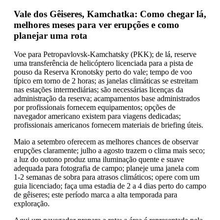
Vale dos Gêiseres, Kamchatka: Como chegar lá,
melhores meses para ver erupções e como
planejar uma rota
Voe para Petropavlovsk-Kamchatsky (PKK); de lá, reserve
uma transferência de helicóptero licenciada para a pista de
pouso da Reserva Kronotsky perto do vale; tempo de voo
típico em torno de 2 horas; as janelas climáticas se estreitam
nas estações intermediárias; são necessárias licenças da
administração da reserva; acampamentos base administrados
por profissionais fornecem equipamentos; opções de
navegador americano existem para viagens dedicadas;
profissionais americanos fornecem materiais de briefing úteis.
Maio a setembro oferecem as melhores chances de observar
erupções claramente; julho a agosto trazem o clima mais seco;
a luz do outono produz uma iluminação quente e suave
adequada para fotografia de campo; planeje uma janela com
1-2 semanas de sobra para atrasos climáticos; opere com um
guia licenciado; faça uma estadia de 2 a 4 dias perto do campo
de gêiseres; este período marca a alta temporada para
exploração.