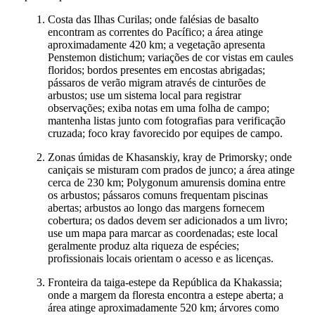
Costa das Ilhas Curilas; onde falésias de basalto
encontram as correntes do Pacífico; a área atinge
aproximadamente 420 km; a vegetação apresenta
Penstemon distichum; variações de cor vistas em caules
floridos; bordos presentes em encostas abrigadas;
pássaros de verão migram através de cinturões de
arbustos; use um sistema local para registrar
observações; exiba notas em uma folha de campo;
mantenha listas junto com fotografias para verificação
cruzada; foco kray favorecido por equipes de campo.
Zonas úmidas de Khasanskiy, kray de Primorsky; onde
caniçais se misturam com prados de junco; a área atinge
cerca de 230 km; Polygonum amurensis domina entre
os arbustos; pássaros comuns frequentam piscinas
abertas; arbustos ao longo das margens fornecem
cobertura; os dados devem ser adicionados a um livro;
use um mapa para marcar as coordenadas; este local
geralmente produz alta riqueza de espécies;
profissionais locais orientam o acesso e as licenças.
Fronteira da taiga-estepe da República da Khakassia;
onde a margem da floresta encontra a estepe aberta; a
área atinge aproximadamente 520 km; árvores como