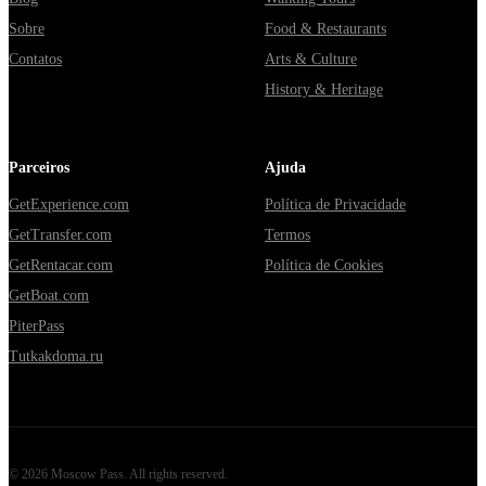
Sobre
Food & Restaurants
Contatos
Arts & Culture
History & Heritage
Parceiros
Ajuda
GetExperience.com
Política de Privacidade
GetTransfer.com
Termos
GetRentacar.com
Política de Cookies
GetBoat.com
PiterPass
Tutkakdoma.ru
©
2026
Moscow Pass
. All rights reserved.