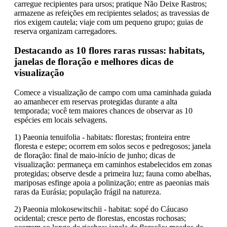
carregue recipientes para ursos; pratique Não Deixe Rastros;
armazene as refeições em recipientes selados; as travessias de
rios exigem cautela; viaje com um pequeno grupo; guias de
reserva organizam carregadores.
Destacando as 10 flores raras russas: habitats,
janelas de floração e melhores dicas de
visualização
Comece a visualização de campo com uma caminhada guiada
ao amanhecer em reservas protegidas durante a alta
temporada; você tem maiores chances de observar as 10
espécies em locais selvagens.
1) Paeonia tenuifolia - habitats: florestas; fronteira entre
floresta e estepe; ocorrem em solos secos e pedregosos; janela
de floração: final de maio-início de junho; dicas de
visualização: permaneça em caminhos estabelecidos em zonas
protegidas; observe desde a primeira luz; fauna como abelhas,
mariposas esfinge apoia a polinização; entre as paeonias mais
raras da Eurásia; população frágil na natureza.
2) Paeonia mlokosewitschii - habitat: sopé do Cáucaso
ocidental; cresce perto de florestas, encostas rochosas;