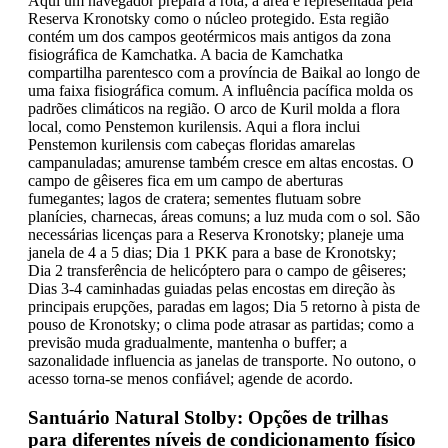
Aqui um navegador prepara a rota; a área é representada pela
Reserva Kronotsky como o núcleo protegido. Esta região
contém um dos campos geotérmicos mais antigos da zona
fisiográfica de Kamchatka. A bacia de Kamchatka
compartilha parentesco com a província de Baikal ao longo de
uma faixa fisiográfica comum. A influência pacífica molda os
padrões climáticos na região. O arco de Kuril molda a flora
local, como Penstemon kurilensis. Aqui a flora inclui
Penstemon kurilensis com cabeças floridas amarelas
campanuladas; amurense também cresce em altas encostas. O
campo de gêiseres fica em um campo de aberturas
fumegantes; lagos de cratera; sementes flutuam sobre
planícies, charnecas, áreas comuns; a luz muda com o sol. São
necessárias licenças para a Reserva Kronotsky; planeje uma
janela de 4 a 5 dias; Dia 1 PKK para a base de Kronotsky;
Dia 2 transferência de helicóptero para o campo de gêiseres;
Dias 3-4 caminhadas guiadas pelas encostas em direção às
principais erupções, paradas em lagos; Dia 5 retorno à pista de
pouso de Kronotsky; o clima pode atrasar as partidas; como a
previsão muda gradualmente, mantenha o buffer; a
sazonalidade influencia as janelas de transporte. No outono, o
acesso torna-se menos confiável; agende de acordo.
Santuário Natural Stolby: Opções de trilhas
para diferentes níveis de condicionamento físico