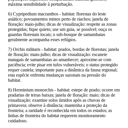
máxima sensibilidade à perturbação.
6) Cypripedium macranthos - habitat: florestas do leste
asiático; povoamentos mistos perto de riachos; janela de
floração: maio-julho; dicas de visualização: respeite as zonas
protegidas; fique quieto; use um guia, se possível; ouça os
guardas florestais locais; o sub-bosque de samambaias
geralmente acompanha esses refúgios.
7) Orchis militaris - habitat: prados, bordas de florestas; janela
de floração: maio-julho; dicas de visualização: escaneie
matagais de samambaias ao amanhecer; aproxime-se com
paciência; evite pisar em tufos vulneráveis; o status protegido
requer cautela; importante para a dinâmica da fauna regional;
esta espécie enfrenta mudanças sazonais na pressão do
habitat.
8) Herminium monorchis - habitat: estepe de prado; ocorre em
pradarias de terras baixas; janela de floração: maio; dicas de
visualização: examine solos úmidos após as chuvas de
primavera; observe à distância; mantenha a proteção da
fronteira; a raridade é reconhecida em todos os estados; as
linhas de fronteira do habitat requerem monitoramento
cuidadoso.