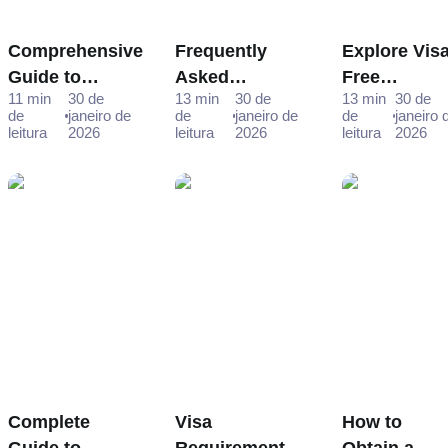
Comprehensive
Frequently
Explore Visa
Guide to
Asked
Free
11 min
30 de
13 min
30 de
13 min
30 de
Russian e-Visa
Questions -
Destination
de
janeiro de
de
janeiro de
de
janeiro 
Application for
Your Ultimate
for Thai
leitura
2026
leitura
2026
leitura
2026
Romanian
Guide to
Passport
Citizens
Answers
Holders in
2025
Complete
Visa
How to