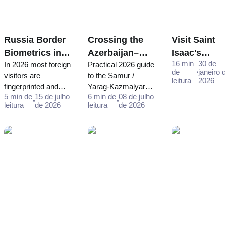
Russia Border
Crossing the
Visit Saint
Biometrics in
Azerbaijan–
Isaac's
16 min
30 de
In 2026 most foreign
Practical 2026 guide
2026:
Russia Land
Cathedral in
de
janeiro 
visitors are
to the Samur /
Fingerprints
Border in 2026:
St Petersbu
leitura
2026
fingerprinted and
Yarag-Kazmalyar
and Facial
Samur / Yarag-
- Ticket
5 min de
15 de julho
6 min de
08 de julho
photographed at
crossing: why it's
Scans for
Kazmalyar
Purchase
leitura
de 2026
leitura
de 2026
Russia's border.
effectively one-way
Foreign
Guide
Guide and
Who is affected,
for foreigners, why
Travellers
Schedule
what happens, the
you need a consular
exemptions, and
visa (not an e-visa),
how visa-free
and how to reach
travellers can pre-
Moscow.
register.