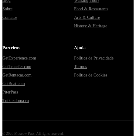
Blog
Walking Tours
Sobre
Food & Restaurants
Contatos
Arts & Culture
History & Heritage
Parceiros
Ajuda
GetExperience.com
Política de Privacidade
GetTransfer.com
Termos
GetRentacar.com
Política de Cookies
GetBoat.com
PiterPass
Tutkakdoma.ru
©
2026
Moscow Pass
. All rights reserved.