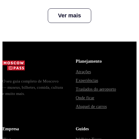
Free Printable
Visa?
Citizens -
Itinerary
Travel Smar
Ver mais
in 2023
Planejamento
Atrações
Experiências
O seu guia completo de Moscovo
— museus, bilhetes, comida, cultura
Traslados do aeroporto
e muito mais.
Onde ficar
Aluguel de carros
Empresa
Guides