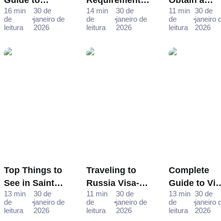
Guide to
Requirements
Obtain a
16 min
30 de
14 min
30 de
11 min
30 de
Obtaining a
for Turkish
Russia e-Vi
de
janeiro de
de
janeiro de
de
janeiro 
Visa to Russia
Citizens
for Malaysi
leitura
2026
leitura
2026
leitura
2026
from India
Traveling to
Citizens -
Russia - A
Step-by-Ste
Comprehensive
Guide
Guide
Top Things to
Traveling to
Complete
See in Saint
Russia Visa-
Guide to Vi
13 min
30 de
11 min
30 de
13 min
30 de
Petersburg,
Free - Who Can
Requiremen
de
janeiro de
de
janeiro de
de
janeiro 
Russia - Your
Enter Without a
for Mongoli
leitura
2026
leitura
2026
leitura
2026