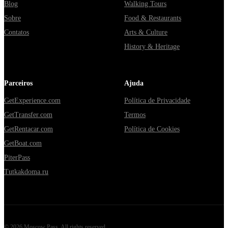
Blog
Walking Tours
Sobre
Food & Restaurants
Contatos
Arts & Culture
History & Heritage
Parceiros
Ajuda
GetExperience.com
Política de Privacidade
GetTransfer.com
Termos
GetRentacar.com
Política de Cookies
GetBoat.com
PiterPass
Tutkakdoma.ru
©
2026
Moscow Pass
. All rights reserved.