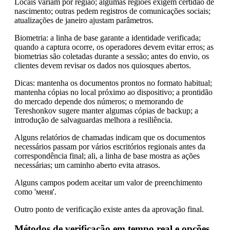
Locais variam por região; algumas regiões exigem certidão de
nascimento; outras pedem registros de comunicações sociais;
atualizações de janeiro ajustam parâmetros.
Biometria: a linha de base garante a identidade verificada;
quando a captura ocorre, os operadores devem evitar erros; as
biometrias são coletadas durante a sessão; antes do envio, os
clientes devem revisar os dados nos quiosques abertos.
Dicas: mantenha os documentos prontos no formato habitual;
mantenha cópias no local próximo ao dispositivo; a prontidão
do mercado depende dos números; o memorando de
Tereshonkov sugere manter algumas cópias de backup; a
introdução de salvaguardas melhora a resiliência.
Alguns relatórios de chamadas indicam que os documentos
necessários passam por vários escritórios regionais antes da
correspondência final; ali, a linha de base mostra as ações
necessárias; um caminho aberto evita atrasos.
Alguns campos podem aceitar um valor de preenchimento
como 'меня'.
Outro ponto de verificação existe antes da aprovação final.
Métodos de verificação em tempo real e opções