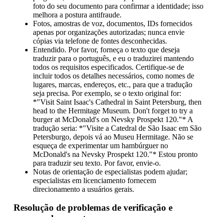
foto do seu documento para confirmar a identidade; isso
melhora a postura antifraude.
Fotos, amostras de voz, documentos, IDs fornecidos
apenas por organizações autorizadas; nunca envie
cópias via telefone de fontes desconhecidas.
Entendido. Por favor, forneça o texto que deseja
traduzir para o português, e eu o traduzirei mantendo
todos os requisitos especificados. Certifique-se de
incluir todos os detalhes necessários, como nomes de
lugares, marcas, endereços, etc., para que a tradução
seja precisa. Por exemplo, se o texto original for:
*"Visit Saint Isaac's Cathedral in Saint Petersburg, then
head to the Hermitage Museum. Don't forget to try a
burger at McDonald's on Nevsky Prospekt 120."* A
tradução seria: *"Visite a Catedral de São Isaac em São
Petersburgo, depois vá ao Museu Hermitage. Não se
esqueça de experimentar um hambúrguer no
McDonald's na Nevsky Prospekt 120."* Estou pronto
para traduzir seu texto. Por favor, envie-o.
Notas de orientação de especialistas podem ajudar;
especialistas em licenciamento fornecem
direcionamento a usuários gerais.
Resolução de problemas de verificação e