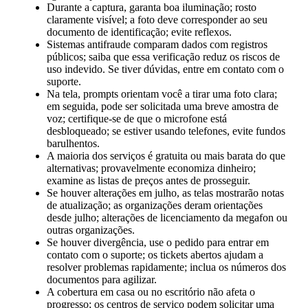
Durante a captura, garanta boa iluminação; rosto
claramente visível; a foto deve corresponder ao seu
documento de identificação; evite reflexos.
Sistemas antifraude comparam dados com registros
públicos; saiba que essa verificação reduz os riscos de
uso indevido. Se tiver dúvidas, entre em contato com o
suporte.
Na tela, prompts orientam você a tirar uma foto clara;
em seguida, pode ser solicitada uma breve amostra de
voz; certifique-se de que o microfone está
desbloqueado; se estiver usando telefones, evite fundos
barulhentos.
A maioria dos serviços é gratuita ou mais barata do que
alternativas; provavelmente economiza dinheiro;
examine as listas de preços antes de prosseguir.
Se houver alterações em julho, as telas mostrarão notas
de atualização; as organizações deram orientações
desde julho; alterações de licenciamento da megafon ou
outras organizações.
Se houver divergência, use o pedido para entrar em
contato com o suporte; os tickets abertos ajudam a
resolver problemas rapidamente; inclua os números dos
documentos para agilizar.
A cobertura em casa ou no escritório não afeta o
progresso; os centros de serviço podem solicitar uma