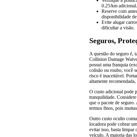
Verifique a polít
0.25/km adicional
Reserve com antec
disponibilidade d
Evite alugar carro
dificultar a visão.
Seguros, Prote
A questão do seguro é, t
Collision Damage Waiver)
possui uma franquia (ex
colisão ou roubo, você s
risco é inaceitável. Por
altamente recomendada, 
O custo adicional pode p
tranquilidade. Consider
que o pacote de seguro. A
termos finos, pois muita
Outro custo oculto comum
locadora pode cobrar um
evitar isso, basta limpar
veículo. A maioria das 