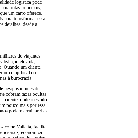
alidade logística pode
para rotas principais,
 que um carro oferece.
is para transformar essa
os detalhes, desde a
milhares de viajantes
atisfação elevada,
so. Quando um cliente
er um chip local ou
nas à burocracia.
de pesquisar antes de
te cobram taxas ocultas
nsparente, onde o estado
r um pouco mais por essa
anos podem arruinar dias
 como Valletta, facilita
 adicionais, economiza
indo o risco de avarias