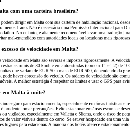
alta com uma carteira brasileira?
 podem dirigir em Malta com sua carteira de habilitação nacional, desde
lo menos 1 ano. Não é necessário uma Permissão Internacional para Dirig
abeto latino. No entanto, é altamente recomendável levar uma tradução j
vitar mal-entendidos com autoridades locais ou locadoras mais rigorosas
 excesso de velocidade em Malta?
e velocidade em Malta são severas e impostas rigorosamente. A veloci
m estradas rurais de 80 km/h e em autoestradas (como a T1 e T2) de 10
m multas que variam de EUR 50 a mais de EUR 500, dependendo da gra
s, pode haver apreensão do veículo. Os radares de velocidade são comu
veis. A melhor estratégia é respeitar os limites e usar o GPS para avis
r em Malta à noite?
tino seguro para estacionamento, especialmente em áreas turísticas e re
é prudente tomar precauções. Evite estacionar em áreas escuras e desert
 ou vigilados, especialmente em Valletta e Sliema, onde o risco de peq
os de valor visíveis dentro do carro. Se estiver hospedado em uma vila 
res lugares para estacionar. A maioria dos hotéis oferece estacionamento