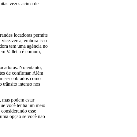
uitas vezes acima de
grandes locadoras permite
 vice-versa, embora isso
cadora tem uma agência no
 em Valletta é comum,
locadoras. No entanto,
ntes de confirmar. Além
dem ser cobrados como
 trânsito intenso nos
s, mas podem estar
 que você tenha um meio
a considerando esse
r uma opção se você não