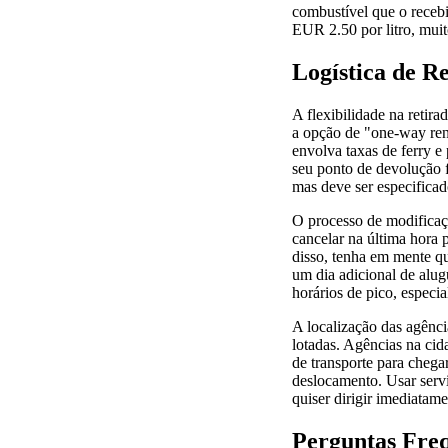
combustível que o recebi
EUR 2.50 por litro, muit
Logística de R
A flexibilidade na retir
a opção de "one-way ren
envolva taxas de ferry e
seu ponto de devolução 
mas deve ser especificado
O processo de modificaçã
cancelar na última hora 
disso, tenha em mente q
um dia adicional de alug
horários de pico, especia
A localização das agênc
lotadas. Agências na ci
de transporte para chegar
deslocamento. Usar servi
quiser dirigir imediatam
Perguntas Fre