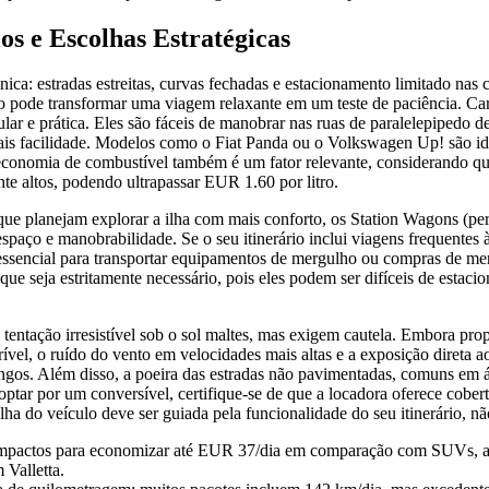
os e Escolhas Estratégicas
ica: estradas estreitas, curvas fechadas e estacionamento limitado nas c
do pode transformar uma viagem relaxante em um teste de paciência. Ca
ar e prática. Eles são fáceis de manobrar nas ruas de paralelepipedo de
s facilidade. Modelos como o Fiat Panda ou o Volkswagen Up! são ide
 economia de combustível também é um fator relevante, considerando qu
te altos, podendo ultrapassar EUR 1.60 por litro.
 que planejam explorar a ilha com mais conforto, os Station Wagons (p
 espaço e manobrabilidade. Se o seu itinerário inclui viagens frequentes
ssencial para transportar equipamentos de mergulho ou compras de mer
 seja estritamente necessário, pois eles podem ser difíceis de estacion
 tentação irresistível sob o sol maltes, mas exigem cautela. Embora p
rível, o ruído do vento em velocidades mais altas e a exposição direta 
ongos. Além disso, a poeira das estradas não pavimentadas, comuns em ár
 optar por um conversível, certifique-se de que a locadora oferece cober
lha do veículo deve ser guiada pela funcionalidade do seu itinerário, nã
mpactos para economizar até EUR 37/dia em comparação com SUVs, alé
 Valletta.