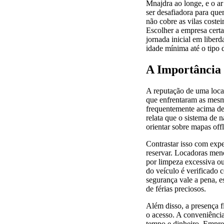
Mnajdra ao longe, e o ar
ser desafiadora para que
não cobre as vilas coste
Escolher a empresa certa
jornada inicial em liberd
idade mínima até o tipo d
A Importância
A reputação de uma locad
que enfrentaram as mesm
frequentemente acima de
relata que o sistema de 
orientar sobre mapas off
Contrastar isso com expe
reservar. Locadoras men
por limpeza excessiva ou
do veículo é verificado 
segurança vale a pena, 
de férias preciosos.
Além disso, a presença f
o acesso. A conveniência
tempo e dinheiro. Empre