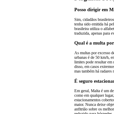
Posso dirigir em M
Sim, cidadãos brasileiros
tenha sido emitida há pe
brasileira utiliza o alf
traduzida, apenas para e
Qual é a multa por
As multas por excesso d
urbanas é de 50 km/h, e
limites pode resultar e
disso, em casos extremo
mas também há radares mó
É seguro estaciona
Em geral, Malta é um des
como em qualquer lugar, 
estacionamentos cobertos
maior. Nunca deixe objet
anfitrião sobre os melho
reduzido para hóspedes.