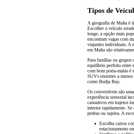
Tipos de Veícul
A geografia de Malta é ún
Escolher o veículo erra
longe, a opção mais popul
encontram vagas com mai
viajantes individuais. A
em Malta são relativamen
Para famílias ou grupos
equilíbrio perfeito entre
com bom porta-malas é e
SUVs enormes a menos que
como Budja Bay.
Os conversíveis são uma
experiência sensorial inc
cansativos em trajetos l
interior rapidamente. Se
pedras ou sujeira. A esco
Escolha carros co
estacionamento em