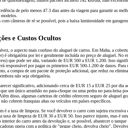
ica de quilometragem; muitos pacotes incluem 142 km/dia, mas excede
.
edência de pelo menos 47.3 dias antes da viagem para garantir as melh
e modelos.
s com câmeras de ré se possível, pois a baixa luminosidade em garagen
ções e Custos Ocultos
alvez, o aspecto mais confuso do aluguel de carros. Em Malta, a cober
 é obrigatória por lei e geralmente incluída no preço de aluguel. No en
cess) que pode ser alta, variando de EUR 500 a EUR 1.200. Isso signif
erá responsável por pagar os primeiros EUR 500-1.200 de danos. Para m
tanto, a compra de um pacote de proteção adicional, que reduz ou elimina
embora não seja obrigatória.
arecer significativo, adicionando cerca de EUR 15 a EUR 25 por dia ao
e que um único arranhão no para-choque ou uma pedra no para-brisa po
lém disso, algumas carteiras de crédito oferecem seguro de aluguel gratu
s não cobrem franquias altas ou veículos em países específicos.
 é a taxa de limpeza. Se você devolver o carro com sujeira excessiva d
a taxa de limpeza de EUR 30 a EUR 50. Isso parece injusto, mas é uma
 o interior do carro antes da devolução e, se possível, abastecer o tanque
locadoras opera com a política de "pegue cheio, devolva cheio". Devol