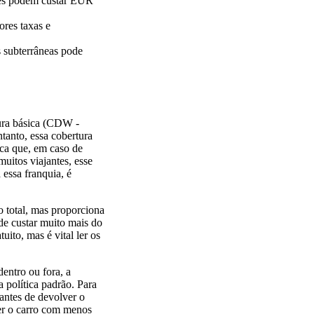
ntes podem custar EUR
ores taxas e
s subterrâneas pode
tura básica (CDW -
tanto, essa cobertura
ica que, em caso de
uitos viajantes, esse
 essa franquia, é
 total, mas proporciona
de custar muito mais do
ito, mas é vital ler os
entro ou fora, a
 política padrão. Para
 antes de devolver o
ver o carro com menos