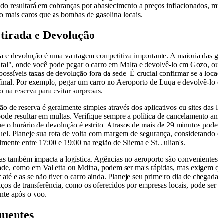
do resultará em cobranças por abastecimento a preços inflacionados, m
o mais caros que as bombas de gasolina locais.
etirada e Devolução
ada e devolução é uma vantagem competitiva importante. A maioria das 
tal", onde você pode pegar o carro em Malta e devolvê-lo em Gozo, ou
 possíveis taxas de devolução fora da sede. É crucial confirmar se a lo
final. Por exemplo, pegar um carro no Aeroporto de Luqa e devolvê-lo
 na reserva para evitar surpresas.
o de reserva é geralmente simples através dos aplicativos ou sites das 
pode resultar em multas. Verifique sempre a política de cancelamento a
ue o horário de devolução é estrito. Atrasos de mais de 29 minutos po
uel. Planeje sua rota de volta com margem de segurança, considerando o
lmente entre 17:00 e 19:00 na região de Sliema e St. Julian's.
ias também impacta a logística. Agências no aeroporto são conveniente
dade, como em Valletta ou Mdina, podem ser mais rápidas, mas exigem
 até elas se não tiver o carro ainda. Planeje seu primeiro dia de chegad
ços de transferência, como os oferecidos por empresas locais, pode se
ente após o voo.
quentes