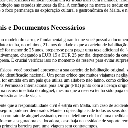
ndução nas estradas sinuosas da ilha. A confiança na marca se traduz 
e o foco permaneça na exploração cultural e gastronômica de Malta, e
ais e Documentos Necessários
o modelo do carro, é fundamental garantir que você possui a documenta
utor tenha, no mínimo, 21 anos de idade e que a carteira de habilitação
cê for menor de 25 anos, prepare-se para pagar uma taxa adicional de 
icativamente, chegando a EUR 15 a EUR 25 por dia, dependendo da cate
presa. É crucial verificar isso no momento da reserva para evitar surpre
sicos, você precisará apresentar a sua carteira de habilitação original,
de identificação nacional. Um ponto crítico que muitos viajantes negli
a for emitida em um país que utiliza um alfabeto não latino, como cirílic
a Permissão Internacional para Dirigir (PID) junto com a licença origin
na recusa imediata do aluguel, mesmo que a reserva tenha sido paga onl
emissão antes de viajar.
te que a responsabilidade civil é estrita em Malta. Em caso de aciden
 seguro pode ser demorado. Manter cópias digitais de todos os seus do
 o contrato de aluguel assinado, em seu telefone celular é uma medida d
ão com a seguradora e a locadora, caso haja necessidade de suporte re
 primeira barreira para uma viagem sem contratempos.