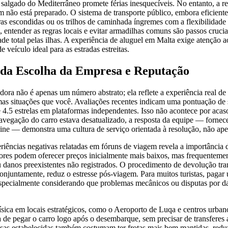
 salgado do Mediterrâneo promete férias inesquecíveis. No entanto, a re
m não está preparado. O sistema de transporte público, embora eficiente 
iras escondidas ou os trilhos de caminhada íngremes com a flexibilidade
, entender as regras locais e evitar armadilhas comuns são passos crucia
ade total pelas ilhas. A experiência de aluguel em Malta exige atenção a
e veículo ideal para as estradas estreitas.
 da Escolha da Empresa e Reputação
ora não é apenas um número abstrato; ela reflete a experiência real de 
as situações que você. Avaliações recentes indicam uma pontuação de s
 4.5 estrelas em plataformas independentes. Isso não acontece por aca
navegação do carro estava desatualizado, a resposta da equipe — fornec
line — demonstra uma cultura de serviço orientada à resolução, não ape
riências negativas relatadas em fóruns de viagem revela a importância 
ores podem oferecer preços inicialmente mais baixos, mas frequentemen
 danos preexistentes não registrados. O procedimento de devolução tra
conjuntamente, reduz o estresse pós-viagem. Para muitos turistas, paga
especialmente considerando que problemas mecânicos ou disputas por d
ísica em locais estratégicos, como o Aeroporto de Luqa e centros urbanos
 de pegar o carro logo após o desembarque, sem precisar de transferes
sas estabelecidas também costumam ter frotas mais bem mantidas, reduz