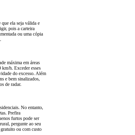
 que ela seja válida e
ir, pois a carteira
uramentada ou uma cópia
.
dade máxima em áreas
0 km/h. Exceder esses
vidade do excesso. Além
ns e bem sinalizados,
os de radar.
sidenciais. No entanto,
as. Prefira
uenos furtos pode ser
rural, pergunte ao seu
 gratuito ou com custo