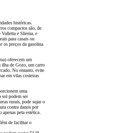
idades históricas.
rros compactos são, de
 Valletta e Sliema, e
ais para casais ou
e os preços da gasolina
erua) oferecem um
 à ilha de Gozo, um carro
cado. No entanto, evite
ar em vilas costeiras
roporcionem uma
ao sol podem ser
eas rurais, pode sujar o
tura contra danos por
o apenas pela estética.
m de facilitar o