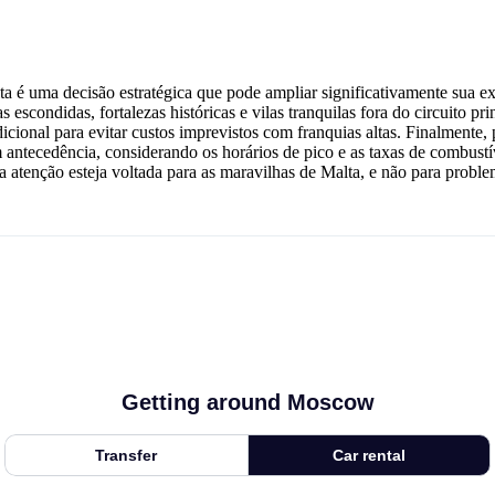
 é uma decisão estratégica que pode ampliar significativamente sua exp
s escondidas, fortalezas históricas e vilas tranquilas fora do circuito pr
cional para evitar custos imprevistos com franquias altas. Finalmente, p
m antecedência, considerando os horários de pico e as taxas de combus
a atenção esteja voltada para as maravilhas de Malta, e não para proble
Getting around Moscow
Transfer
Car rental