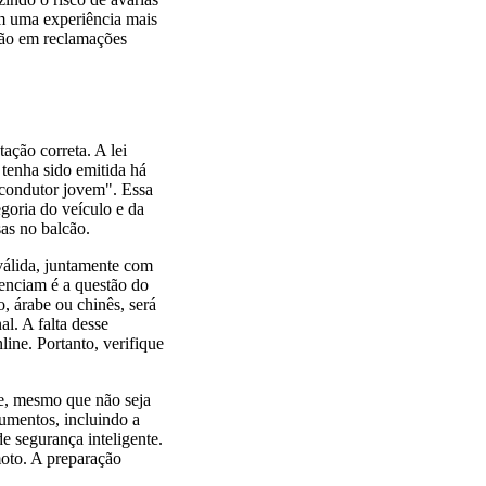
em uma experiência mais
 não em reclamações
ção correta. A lei
 tenha sido emitida há
"condutor jovem". Essa
goria do veículo e da
sas no balcão.
 válida, juntamente com
genciam é a questão do
o, árabe ou chinês, será
al. A falta desse
ine. Portanto, verifique
te, mesmo que não seja
cumentos, incluindo a
e segurança inteligente.
moto. A preparação