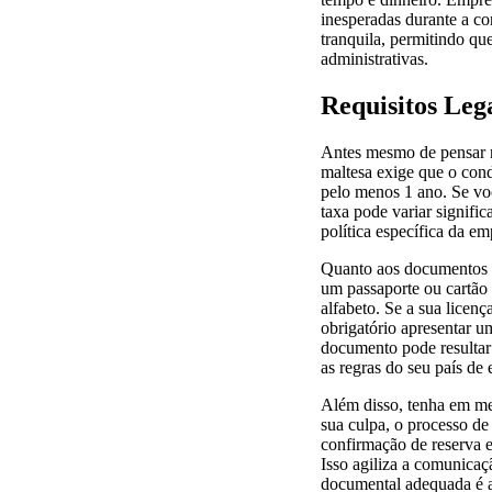
inesperadas durante a co
tranquila, permitindo qu
administrativas.
Requisitos Leg
Antes mesmo de pensar n
maltesa exige que o cond
pelo menos 1 ano. Se vo
taxa pode variar signif
política específica da em
Quanto aos documentos fí
um passaporte ou cartão 
alfabeto. Se a sua licenç
obrigatório apresentar um
documento pode resultar 
as regras do seu país de 
Além disso, tenha em men
sua culpa, o processo de
confirmação de reserva e
Isso agiliza a comunicaç
documental adequada é a