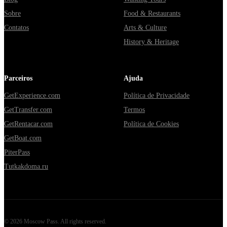
Sobre
Food & Restaurants
Contatos
Arts & Culture
History & Heritage
Parceiros
Ajuda
GetExperience.com
Política de Privacidade
GetTransfer.com
Termos
GetRentacar.com
Política de Cookies
GetBoat.com
PiterPass
Tutkakdoma.ru
©
2026
Moscow Pass
. All rights reserved.