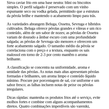
Sirva caviar frio em uma base neutra: blini ou biscoitos
simples. O perfil salgado é preservado com um vinho
espumante seco ou vodka gelada, permitindo que a estrutura
da pérola brilhe e mantendo o acabamento limpo para trás.
As variedades abrangem Beluga, Ossetra, Sevruga e híbridos
cultivados. Beluga oferece pérolas grandes e vítreas e um rico
conteúdo, além de um sabor de nozes; as pérolas de Ossetra
variam de dourado a âmbar escuro com uma profundidade
salgada; as pérolas de Sevruga são menores e oferecem um
forte acabamento salgado. O tamanho médio da pérola se
correlaciona com o preço e a textura, enquanto os sais
malossol em torno de 2-3 por cento mantêm o aroma
brilhante.
A classificação se concentra na uniformidade, aroma e
umidade das pérolas. As notas mais altas apresentam pérolas
formadas e brilhantes, um aroma limpo e conteúdo líquido
mínimo. Procure por porcentagem de sal, cor uniforme e um
sabor fresco; as falhas incluem notas de peixe ou pérolas
irregulares.
Dicas rápidas: mantenha os produtos frios até o serviço, evite
molhos fortes e combine com alguns acompanhamentos
diretos. Quatro combinações imperdíveis são vareniki,