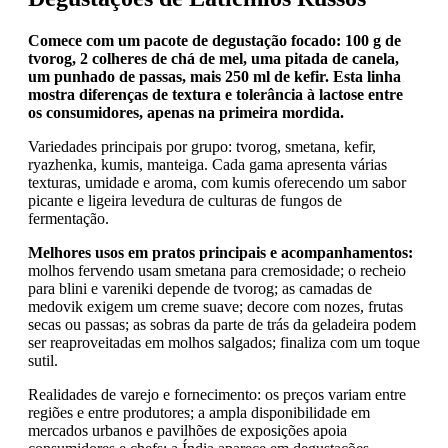
Comece com um pacote de degustação focado: 100 g de
tvorog, 2 colheres de chá de mel, uma pitada de canela,
um punhado de passas, mais 250 ml de kefir. Esta linha
mostra diferenças de textura e tolerância à lactose entre
os consumidores, apenas na primeira mordida.
Variedades principais por grupo: tvorog, smetana, kefir,
ryazhenka, kumis, manteiga. Cada gama apresenta várias
texturas, umidade e aroma, com kumis oferecendo um sabor
picante e ligeira levedura de culturas de fungos de
fermentação.
Melhores usos em pratos principais e acompanhamentos:
molhos fervendo usam smetana para cremosidade; o recheio
para blini e vareniki depende de tvorog; as camadas de
medovik exigem um creme suave; decore com nozes, frutas
secas ou passas; as sobras da parte de trás da geladeira podem
ser reaproveitadas em molhos salgados; finaliza com um toque
sutil.
Realidades de varejo e fornecimento: os preços variam entre
regiões e entre produtores; a ampla disponibilidade em
mercados urbanos e pavilhões de exposições apoia