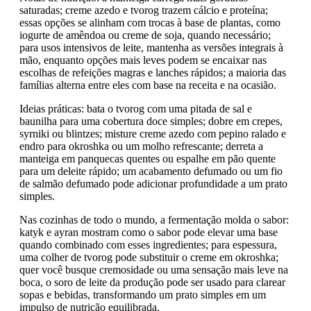
saturadas; creme azedo e tvorog trazem cálcio e proteína;
essas opções se alinham com trocas à base de plantas, como
iogurte de amêndoa ou creme de soja, quando necessário;
para usos intensivos de leite, mantenha as versões integrais à
mão, enquanto opções mais leves podem se encaixar nas
escolhas de refeições magras e lanches rápidos; a maioria das
famílias alterna entre eles com base na receita e na ocasião.
Ideias práticas: bata o tvorog com uma pitada de sal e
baunilha para uma cobertura doce simples; dobre em crepes,
syrniki ou blintzes; misture creme azedo com pepino ralado e
endro para okroshka ou um molho refrescante; derreta a
manteiga em panquecas quentes ou espalhe em pão quente
para um deleite rápido; um acabamento defumado ou um fio
de salmão defumado pode adicionar profundidade a um prato
simples.
Nas cozinhas de todo o mundo, a fermentação molda o sabor:
katyk e ayran mostram como o sabor pode elevar uma base
quando combinado com esses ingredientes; para espessura,
uma colher de tvorog pode substituir o creme em okroshka;
quer você busque cremosidade ou uma sensação mais leve na
boca, o soro de leite da produção pode ser usado para clarear
sopas e bebidas, transformando um prato simples em um
impulso de nutrição equilibrada.