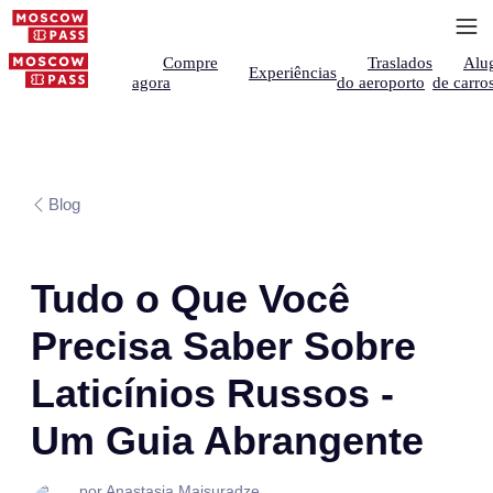
Compre
Traslados
Alu
Experiências
agora
do aeroporto
de carro
Blog
Tudo o Que Você
Precisa Saber Sobre
Laticínios Russos -
Um Guia Abrangente
por Anastasia Maisuradze