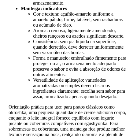
armazenamento.
Manteiga: indicadores
Cor e textura: açafrão-amarelo uniforme a
amarelo pálido; firme, fatiável, sem rachaduras
ou acúmulo de óleo.
Aroma: cremoso, ligeiramente amendoado;
cheiros rançosos ou azedos significam descarte.
Consistência: sem pia líquida na superfície;
quando derretido, deve derreter uniformemente
sem vazar óleo das bordas.
Forma e manuseio: embrulhado firmemente para
proteger do ar; o armazenamento adequado
preserva o sabor e evita a absorção de odores de
outros alimentos.
Versatilidade de aplicação: variedades
aromatizadas ou simples devem listar os
ingredientes claramente; escolha sem sabor para
assar, aromatizado apenas quando desejado.
Orientação prática para uso: para pratos clássicos como
okroshka, uma pequena quantidade de creme adiciona corpo,
enquanto o leite integral fornece equilíbrio com iogurte
picante ou coberturas compatíveis com sgushyonka. Para
sobremesas ou coberturas, uma manteiga rica produz melhor
textura e sensação na boca, realçando o aroma e a plenitude