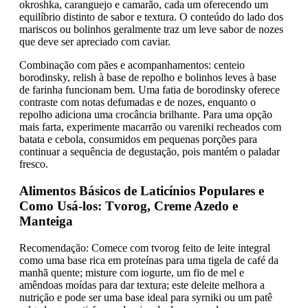
okroshka, caranguejo e camarão, cada um oferecendo um
equilíbrio distinto de sabor e textura. O conteúdo do lado dos
mariscos ou bolinhos geralmente traz um leve sabor de nozes
que deve ser apreciado com caviar.
Combinação com pães e acompanhamentos: centeio
borodinsky, relish à base de repolho e bolinhos leves à base
de farinha funcionam bem. Uma fatia de borodinsky oferece
contraste com notas defumadas e de nozes, enquanto o
repolho adiciona uma crocância brilhante. Para uma opção
mais farta, experimente macarrão ou vareniki recheados com
batata e cebola, consumidos em pequenas porções para
continuar a sequência de degustação, pois mantém o paladar
fresco.
Alimentos Básicos de Laticínios Populares e
Como Usá-los: Tvorog, Creme Azedo e
Manteiga
Recomendação: Comece com tvorog feito de leite integral
como uma base rica em proteínas para uma tigela de café da
manhã quente; misture com iogurte, um fio de mel e
amêndoas moídas para dar textura; este deleite melhora a
nutrição e pode ser uma base ideal para syrniki ou um patê