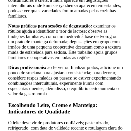
consumidores e chefs; a Índia aparece em degustações
interculturais onde kumis e ryazhenka aparecem em estandes;
pode-se ver quais variedades foram amadas pelas cozinhas
familiares.
Notas práticas para sessões de degustação:
examinar os
rótulos ajuda a identificar o teor de lactose; observe as
tradições familiares, como um medovik à base de tvorog ou
um prato de manteiga defumada; degustações em grupo com
irmãos de uma pequena cooperativa destacam como a textura
muda de esfarelada para sedosa. Este trabalho apoia grupos
familiares e cooperativas em todas as regiões.
Dicas profissionais:
ao ferver ou finalizar pratos, adicione um
pouco de smetana para ajustar a consistência; para decorar,
considere raspas raladas ou passas; se estiver experimentando
combinações interculturais, experimente kumis com
especiarias quentes; além disso, o equilíbrio certo aumenta o
valor da gastronomia.
Escolhendo Leite, Creme e Manteiga:
Indicadores de Qualidade
O leite deve vir de produtores confiáveis; pasteurizado,
refrigerado, com data de validade recente e rotulagem clara do