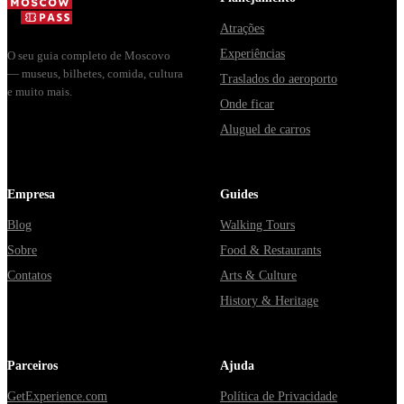
Владими...
от...
Atrações
Experiências
O seu guia completo de Moscovo
— museus, bilhetes, comida, cultura
Traslados do aeroporto
e muito mais.
Onde ficar
Aluguel de carros
Empresa
Guides
Blog
Walking Tours
Sobre
Food & Restaurants
Contatos
Arts & Culture
History & Heritage
Parceiros
Ajuda
GetExperience.com
Política de Privacidade