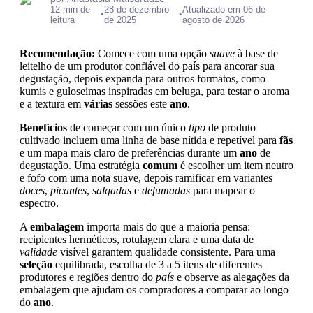
12 min de
28 de dezembro
Atualizado em 06 de
•
•
leitura
de 2025
agosto de 2026
Recomendação:
Comece com uma opção
suave
à base de
leitelho de um produtor confiável do país para ancorar sua
degustação, depois expanda para outros formatos, como
kumis e guloseimas inspiradas em beluga, para testar o aroma
e a textura em
várias
sessões este
ano
.
Benefícios
de começar com um único
tipo
de produto
cultivado incluem uma linha de base nítida e repetível para
fãs
e um mapa mais claro de preferências durante um
ano
de
degustação. Uma estratégia
comum
é escolher um item neutro
e fofo com uma nota suave, depois ramificar em variantes
doces
,
picantes
,
salgadas
e
defumadas
para mapear o
espectro.
A
embalagem
importa mais do que a maioria pensa:
recipientes herméticos, rotulagem clara e uma data de
validade
visível garantem qualidade consistente. Para uma
seleção
equilibrada, escolha de 3 a 5 itens de diferentes
produtores e regiões dentro do
país
e observe as alegações da
embalagem que ajudam os compradores a comparar ao longo
do
ano
.