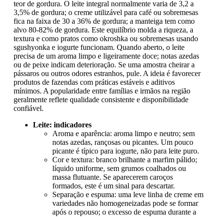
teor de gordura. O leite integral normalmente varia de 3,2 a
3,5% de gordura; o creme utilizável para café ou sobremesas
fica na faixa de 30 a 36% de gordura; a manteiga tem como
alvo 80-82% de gordura. Este equilíbrio molda a riqueza, a
textura e como pratos como okroshka ou sobremesas usando
sgushyonka e iogurte funcionam. Quando aberto, o leite
precisa de um aroma limpo e ligeiramente doce; notas azedas
ou de peixe indicam deterioração. Se uma amostra cheirar a
pássaros ou outros odores estranhos, pule. A ideia é favorecer
produtos de fazendas com práticas estáveis e aditivos
mínimos. A popularidade entre famílias e irmãos na região
geralmente reflete qualidade consistente e disponibilidade
confiável.
Leite: indicadores
Aroma e aparência: aroma limpo e neutro; sem
notas azedas, rançosas ou picantes. Um pouco
picante é típico para iogurte, não para leite puro.
Cor e textura: branco brilhante a marfim pálido;
líquido uniforme, sem grumos coalhados ou
massa flutuante. Se aparecerem caroços
formados, este é um sinal para descartar.
Separação e espuma: uma leve linha de creme em
variedades não homogeneizadas pode se formar
após o repouso; o excesso de espuma durante a