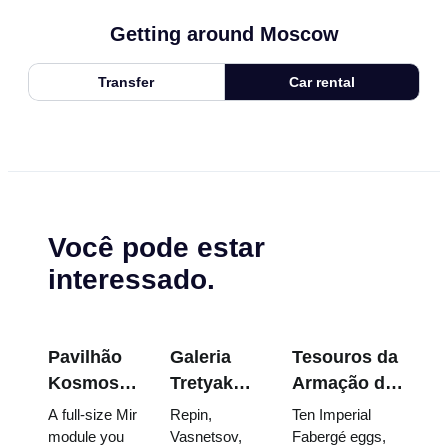
Getting around Moscow
Transfer
Car rental
Você pode estar
interessado.
Pavilhão
Galeria
Tesouros da
Kosmos
Tretyakov:
Armação do
na
As Obras-
Kremlin:
A full-size Mir
Repin,
Ten Imperial
VDNKh:
Primas
Ovos
module you
Vasnetsov,
Fabergé eggs,