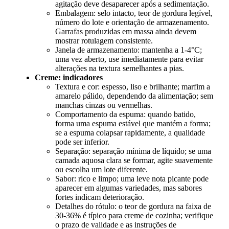
agitação deve desaparecer após a sedimentação.
Embalagem: selo intacto, teor de gordura legível,
número do lote e orientação de armazenamento.
Garrafas produzidas em massa ainda devem
mostrar rotulagem consistente.
Janela de armazenamento: mantenha a 1-4°C;
uma vez aberto, use imediatamente para evitar
alterações na textura semelhantes a pias.
Creme: indicadores
Textura e cor: espesso, liso e brilhante; marfim a
amarelo pálido, dependendo da alimentação; sem
manchas cinzas ou vermelhas.
Comportamento da espuma: quando batido,
forma uma espuma estável que mantém a forma;
se a espuma colapsar rapidamente, a qualidade
pode ser inferior.
Separação: separação mínima de líquido; se uma
camada aquosa clara se formar, agite suavemente
ou escolha um lote diferente.
Sabor: rico e limpo; uma leve nota picante pode
aparecer em algumas variedades, mas sabores
fortes indicam deterioração.
Detalhes do rótulo: o teor de gordura na faixa de
30-36% é típico para creme de cozinha; verifique
o prazo de validade e as instruções de