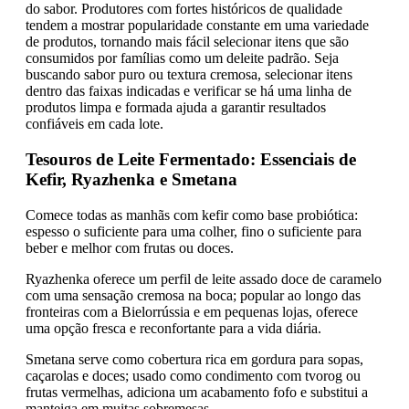
do sabor. Produtores com fortes históricos de qualidade
tendem a mostrar popularidade constante em uma variedade
de produtos, tornando mais fácil selecionar itens que são
consumidos por famílias como um deleite padrão. Seja
buscando sabor puro ou textura cremosa, selecionar itens
dentro das faixas indicadas e verificar se há uma linha de
produtos limpa e formada ajuda a garantir resultados
confiáveis em cada lote.
Tesouros de Leite Fermentado: Essenciais de
Kefir, Ryazhenka e Smetana
Comece todas as manhãs com kefir como base probiótica:
espesso o suficiente para uma colher, fino o suficiente para
beber e melhor com frutas ou doces.
Ryazhenka oferece um perfil de leite assado doce de caramelo
com uma sensação cremosa na boca; popular ao longo das
fronteiras com a Bielorrússia e em pequenas lojas, oferece
uma opção fresca e reconfortante para a vida diária.
Smetana serve como cobertura rica em gordura para sopas,
caçarolas e doces; usado como condimento com tvorog ou
frutas vermelhas, adiciona um acabamento fofo e substitui a
manteiga em muitas sobremesas.