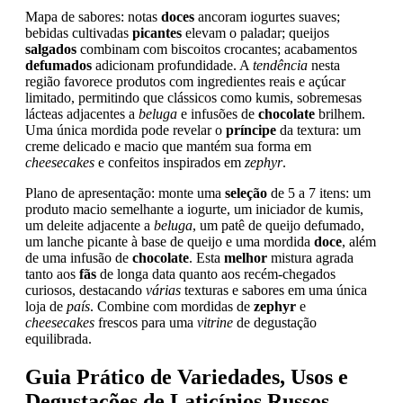
Mapa de sabores: notas
doces
ancoram iogurtes suaves;
bebidas cultivadas
picantes
elevam o paladar; queijos
salgados
combinam com biscoitos crocantes; acabamentos
defumados
adicionam profundidade. A
tendência
nesta
região favorece produtos com ingredientes reais e açúcar
limitado, permitindo que clássicos como kumis, sobremesas
lácteas adjacentes a
beluga
e infusões de
chocolate
brilhem.
Uma única mordida pode revelar o
príncipe
da textura: um
creme delicado e macio que mantém sua forma em
cheesecakes
e confeitos inspirados em
zephyr
.
Plano de apresentação: monte uma
seleção
de 5 a 7 itens: um
produto macio semelhante a iogurte, um iniciador de kumis,
um deleite adjacente a
beluga
, um patê de queijo defumado,
um lanche picante à base de queijo e uma mordida
doce
, além
de uma infusão de
chocolate
. Esta
melhor
mistura agrada
tanto aos
fãs
de longa data quanto aos recém-chegados
curiosos, destacando
várias
texturas e sabores em uma única
loja de
país
. Combine com mordidas de
zephyr
e
cheesecakes
frescos para uma
vitrine
de degustação
equilibrada.
Guia Prático de Variedades, Usos e
Degustações de Laticínios Russos