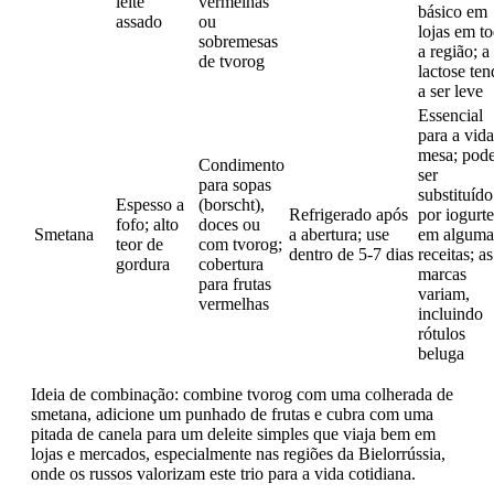
leite
vermelhas
básico em
assado
ou
lojas em t
sobremesas
a região; a
de tvorog
lactose ten
a ser leve
Essencial
para a vida
mesa; pod
Condimento
ser
para sopas
substituído
Espesso a
(borscht),
Refrigerado após
por iogurte
fofo; alto
doces ou
Smetana
a abertura; use
em alguma
teor de
com tvorog;
dentro de 5-7 dias
receitas; as
gordura
cobertura
marcas
para frutas
variam,
vermelhas
incluindo
rótulos
beluga
Ideia de combinação: combine tvorog com uma colherada de
smetana, adicione um punhado de frutas e cubra com uma
pitada de canela para um deleite simples que viaja bem em
lojas e mercados, especialmente nas regiões da Bielorrússia,
onde os russos valorizam este trio para a vida cotidiana.