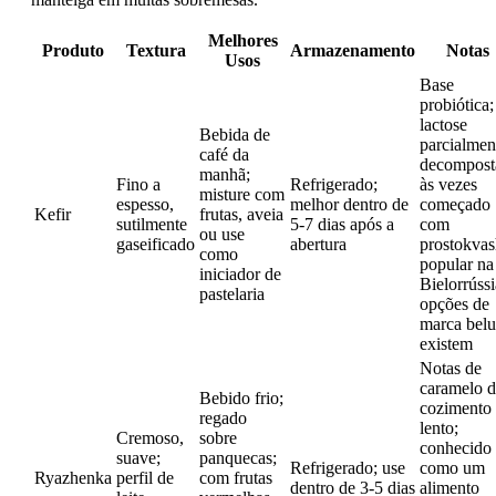
Melhores
Produto
Textura
Armazenamento
Notas
Usos
Base
probiótica;
lactose
Bebida de
parcialmen
café da
decompost
manhã;
Fino a
Refrigerado;
às vezes
misture com
espesso,
melhor dentro de
começado
Kefir
frutas, aveia
sutilmente
5-7 dias após a
com
ou use
gaseificado
abertura
prostokvas
como
popular na
iniciador de
Bielorrússi
pastelaria
opções de
marca bel
existem
Notas de
caramelo 
Bebido frio;
cozimento
regado
lento;
Cremoso,
sobre
conhecido
suave;
panquecas;
Refrigerado; use
como um
Ryazhenka
perfil de
com frutas
dentro de 3-5 dias
alimento