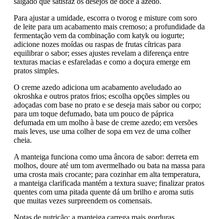
salgado que satisfaz os desejos de doce a azedo.
Para ajustar a umidade, escorra o tvorog e misture com soro
de leite para um acabamento mais cremoso; a profundidade da
fermentação vem da combinação com katyk ou iogurte;
adicione nozes moídas ou raspas de frutas cítricas para
equilibrar o sabor; esses ajustes revelam a diferença entre
texturas macias e esfareladas e como a doçura emerge em
pratos simples.
O creme azedo adiciona um acabamento aveludado ao
okroshka e outros pratos frios; escolha opções simples ou
adoçadas com base no prato e se deseja mais sabor ou corpo;
para um toque defumado, bata um pouco de páprica
defumada em um molho à base de creme azedo; em versões
mais leves, use uma colher de sopa em vez de uma colher
cheia.
A manteiga funciona como uma âncora de sabor: derreta em
molhos, doure até um tom avermelhado ou bata na massa para
uma crosta mais crocante; para cozinhar em alta temperatura,
a manteiga clarificada mantém a textura suave; finalizar pratos
quentes com uma pitada quente dá um brilho e aroma sutis
que muitas vezes surpreendem os comensais.
Notas de nutrição: a manteiga carrega mais gorduras