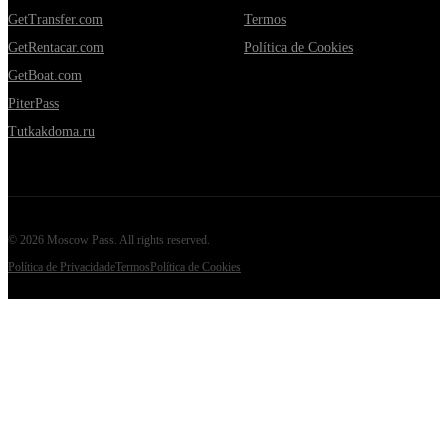
GetTransfer.com
Termos
GetRentacar.com
Política de Cookies
GetBoat.com
PiterPass
Tutkakdoma.ru
©
2026
Moscow Pass
. All rights reserved.
Política de Privacidade
Termos
Política de Cookies