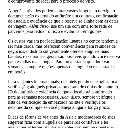
e comprovante de local para o processo de visto.
Aluguéis privados podem cortar custos longos, mas exigem
documentação externa do anfitrião: um contrato, confirmação
de estadia e evidência de que a reserva se alinha com as datas
de viagem.
Além disso
, use um site com uma forte rede de
parceiros para reduzir o risco e evitar cair em golpes.
Os custos variam por localização: lugares no centro tendem a
ser mais caros, mas oferecem conveniência para reuniões de
negócios; o distrito sul geralmente oferece aluguéis mais
baratos, e economias gerais são possíveis quando você reserva
para estadias mais longas. Para uma estadia que dure várias
semanas, compare opções apenas de aluguel versus estadias
em hotéis.
Para viajantes internacionais, os hotéis geralmente agilizam a
verificação; aluguéis privados precisam de cópias do contrato,
ID do anfitrião e evidência de que o local está confirmado
para as semanas necessárias.
Além disso
, sempre verifique a
lista de verificação da embaixada no site e verifique os
detalhes da compra se você planeja alugar a longo prazo.
Dicas de fóruns de viajantes da Ásia e moderadores de sites
sugerem ficar com aluguéis de parceiros confiáveis e ler
avaliações externas; muitos viajantes confiam na orientação