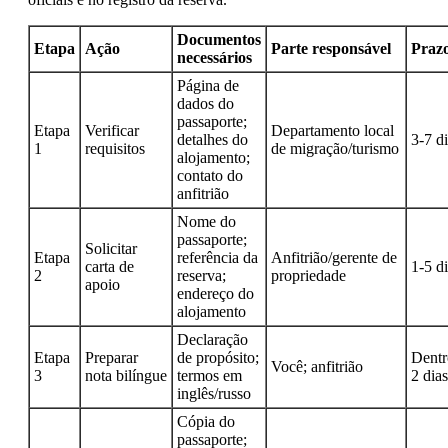
Documentos
Etapa
Ação
Parte responsável
Praz
necessários
Página de
dados do
passaporte;
Etapa
Verificar
Departamento local
detalhes do
3-7 d
1
requisitos
de migração/turismo
alojamento;
contato do
anfitrião
Nome do
passaporte;
Solicitar
Etapa
referência da
Anfitrião/gerente de
carta de
1-5 d
2
reserva;
propriedade
apoio
endereço do
alojamento
Declaração
Etapa
Preparar
de propósito;
Dentr
Você; anfitrião
3
nota bilíngue
termos em
2 dias
inglês/russo
Cópia do
passaporte;