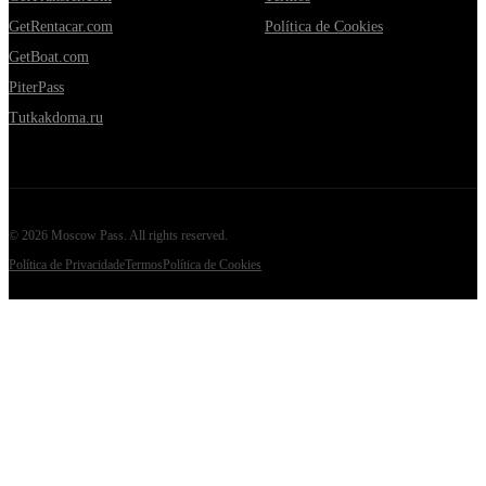
GetRentacar.com
Política de Cookies
GetBoat.com
PiterPass
Tutkakdoma.ru
©
2026
Moscow Pass
. All rights reserved.
Política de Privacidade
Termos
Política de Cookies