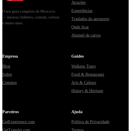
Atrações
Experiências
O seu guia completo de Moscovo
— museus, bilhetes, comida, cultura
Traslados do aeroporto
e muito mais.
Onde ficar
Aluguel de carros
Empresa
Guides
Blog
Walking Tours
Sobre
Food & Restaurants
Contatos
Arts & Culture
History & Heritage
Parceiros
Ajuda
GetExperience.com
Política de Privacidade
GetTransfer.com
Termos