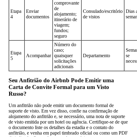
comprovante
de
Etapa
Enviar
Consulado/escritório
Dias 
alojamento;
4
documentos
de vistos
sema
itinerário de
viagem;
fundos;
seguro
Número do
caso;
Seman
Etapa
Acompanhar
quaisquer
Departamento
se
5
solicitações
neces
adicionais
Seu Anfitrião do Airbnb Pode Emitir uma
Carta de Convite Formal para um Visto
Russo?
Um anfitrião não pode emitir um documento formal de
suporte de visto. Em vez disso, confie na confirmação de
alojamento do anfitrião e, se necessário, uma nota de suporte
de visto emitida por um hotel ou agência. Certifique-se de que
o documento liste os detalhes da estadia e o contato do
anfitrião, e venha em papel timbrado oficial ou como um PDF