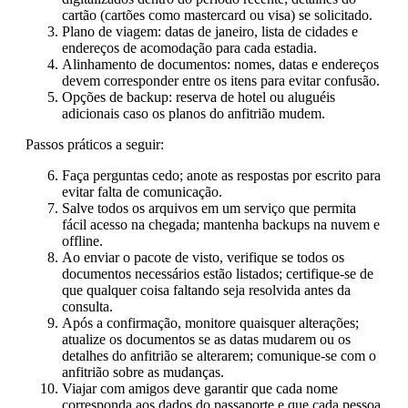
cartão (cartões como mastercard ou visa) se solicitado.
Plano de viagem: datas de janeiro, lista de cidades e
endereços de acomodação para cada estadia.
Alinhamento de documentos: nomes, datas e endereços
devem corresponder entre os itens para evitar confusão.
Opções de backup: reserva de hotel ou aluguéis
adicionais caso os planos do anfitrião mudem.
Passos práticos a seguir:
Faça perguntas cedo; anote as respostas por escrito para
evitar falta de comunicação.
Salve todos os arquivos em um serviço que permita
fácil acesso na chegada; mantenha backups na nuvem e
offline.
Ao enviar o pacote de visto, verifique se todos os
documentos necessários estão listados; certifique-se de
que qualquer coisa faltando seja resolvida antes da
consulta.
Após a confirmação, monitore quaisquer alterações;
atualize os documentos se as datas mudarem ou os
detalhes do anfitrião se alterarem; comunique-se com o
anfitrião sobre as mudanças.
Viajar com amigos deve garantir que cada nome
corresponda aos dados do passaporte e que cada pessoa