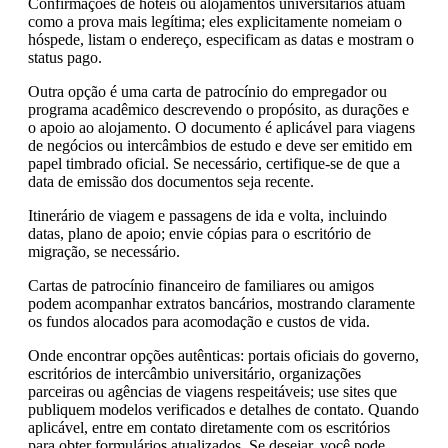
Confirmações de hotéis ou alojamentos universitários atuam
como a prova mais legítima; eles explicitamente nomeiam o
hóspede, listam o endereço, especificam as datas e mostram o
status pago.
Outra opção é uma carta de patrocínio do empregador ou
programa acadêmico descrevendo o propósito, as durações e
o apoio ao alojamento. O documento é aplicável para viagens
de negócios ou intercâmbios de estudo e deve ser emitido em
papel timbrado oficial. Se necessário, certifique-se de que a
data de emissão dos documentos seja recente.
Itinerário de viagem e passagens de ida e volta, incluindo
datas, plano de apoio; envie cópias para o escritório de
migração, se necessário.
Cartas de patrocínio financeiro de familiares ou amigos
podem acompanhar extratos bancários, mostrando claramente
os fundos alocados para acomodação e custos de vida.
Onde encontrar opções autênticas: portais oficiais do governo,
escritórios de intercâmbio universitário, organizações
parceiras ou agências de viagens respeitáveis; use sites que
publiquem modelos verificados e detalhes de contato. Quando
aplicável, entre em contato diretamente com os escritórios
para obter formulários atualizados. Se desejar, você pode