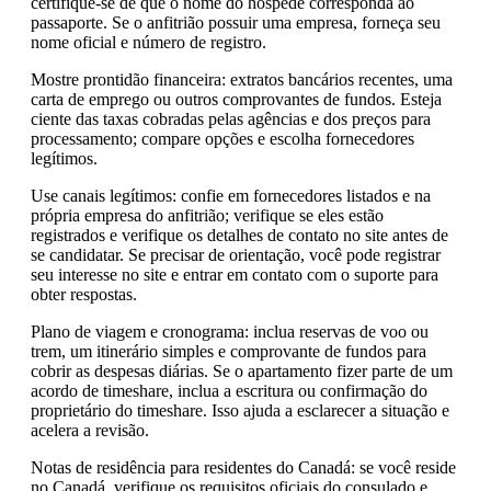
certifique-se de que o nome do hóspede corresponda ao
passaporte. Se o anfitrião possuir uma empresa, forneça seu
nome oficial e número de registro.
Mostre prontidão financeira: extratos bancários recentes, uma
carta de emprego ou outros comprovantes de fundos. Esteja
ciente das taxas cobradas pelas agências e dos preços para
processamento; compare opções e escolha fornecedores
legítimos.
Use canais legítimos: confie em fornecedores listados e na
própria empresa do anfitrião; verifique se eles estão
registrados e verifique os detalhes de contato no site antes de
se candidatar. Se precisar de orientação, você pode registrar
seu interesse no site e entrar em contato com o suporte para
obter respostas.
Plano de viagem e cronograma: inclua reservas de voo ou
trem, um itinerário simples e comprovante de fundos para
cobrir as despesas diárias. Se o apartamento fizer parte de um
acordo de timeshare, inclua a escritura ou confirmação do
proprietário do timeshare. Isso ajuda a esclarecer a situação e
acelera a revisão.
Notas de residência para residentes do Canadá: se você reside
no Canadá, verifique os requisitos oficiais do consulado e