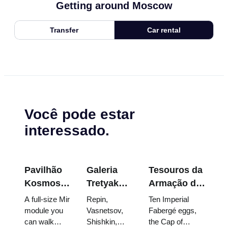
Getting around Moscow
Transfer
Car rental
Você pode estar
interessado.
Pavilhão
Galeria
Tesouros da
Kosmos
Tretyakov:
Armação do
na
As Obras-
Kremlin:
A full-size Mir
Repin,
Ten Imperial
VDNKh:
Primas
Ovos
module you
Vasnetsov,
Fabergé eggs,
can walk
Shishkin,
the Cap of
Dentro da
que Vale a
Fabergé,