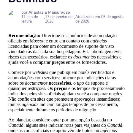
por Anastasia Maisuradze
11 min de
17 de janeiro de
Atualizado em 06 de agosto
•
•
leitura
2026
de 2026
Recomendação:
Direcione-se a anúncios de acomodação
oficiais em
Moscou
e entre em contato com
agências
licenciadas para obter um documento de suporte de visto
vinculado às datas da sua hospedagem. Esta abordagem evita
riscos desnecessários, esclarece os
documentos
necessários e
ajuda você a comparar
preços
entre os fornecedores.
Comece por
websites
que publiquem
hotéis
verificados e
acomodações com serviços; procure por indicações claras
sobre os
documentos
necessários
, o
tipo
de suporte e
quaisquer restrições. Os
preços
e os tempos de processamento
indicados pelos sites oficiais ajudam você a comparar opções.
Não confie em sites que prometem aprovações instantâneas;
muitas
agências
indicam longos tempos de processamento,
especialmente durante os períodos de migração.
Ao planejar, considere optar por uma opção baseada no
Canadá
; alguns sites indicam rotas para viajantes do
Canadá
,
onde as cartas oficiais de apoio vêm de hotéis ou
agências