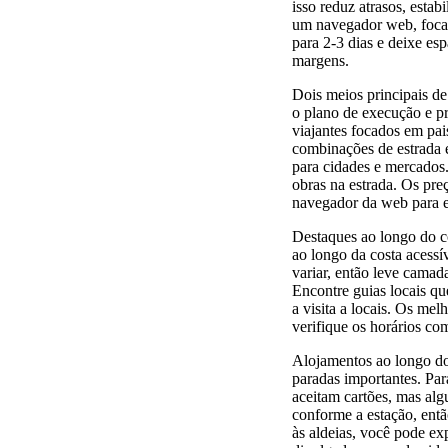
isso reduz atrasos, esta
um navegador web, focan
para 2-3 dias e deixe es
margens.
Dois meios principais d
o plano de execução e pr
viajantes focados em pai
combinações de estrada e
para cidades e mercados.
obras na estrada. Os pr
navegador da web para ev
Destaques ao longo do co
ao longo da costa acess
variar, então leve cama
Encontre guias locais q
a visita a locais. Os me
verifique os horários co
Alojamentos ao longo do
paradas importantes. Par
aceitam cartões, mas al
conforme a estação, entã
às aldeias, você pode ex