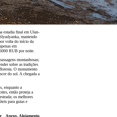
a estadia final em Ulan-
 Slyudyanka, mantendo
r volta do início da
s apenas em
-6000 RUB por noite.
s passagens montanhosas;
nder sobre as tradições
a floresta. O monumento
ascer do sol. A chegada a
s, enquanto a
tes, então proteja a
estrada; os melhores
eis para guias e
e
Aprox. Alojamento