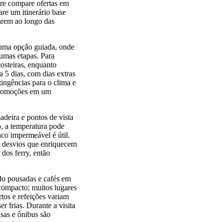
pre compare ofertas em
re um itinerário base
marem ao longo das
 uma opção guiada, onde
umas etapas. Para
osteiras, enquanto
 5 dias, com dias extras
ingências para o clima e
 promoções em um
adeira e pontos de vista
, a temperatura pode
co impermeável é útil.
s desvios que enriquecem
 dos ferry, então
do pousadas e cafés em
 compacto; muitos lugares
tos e refeições variam
 frias. Durante a visita
lsas e ônibus são