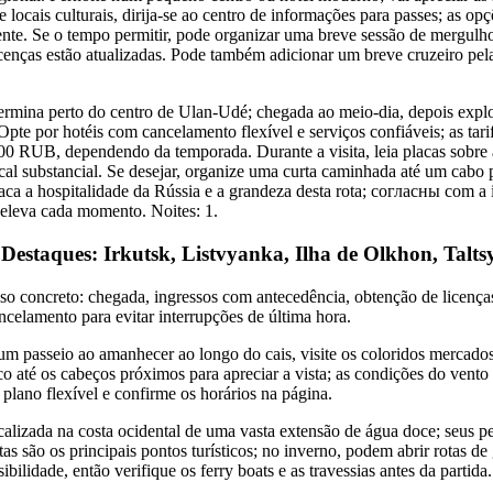
e locais culturais, dirija-se ao centro de informações para passes; as o
ente. Se o tempo permitir, pode organizar uma breve sessão de mergul
licenças estão atualizadas. Pode também adicionar um breve cruzeiro pel
 termina perto do centro de Ulan-Udé; chegada ao meio-dia, depois exp
Opte por hotéis com cancelamento flexível e serviços confiáveis; as tarif
00 RUB, dependendo da temporada. Durante a visita, leia placas sobre a
al substancial. Se desejar, organize uma curta caminhada até um cabo 
taca a hospitalidade da Rússia e a grandeza desta rota; согласны com a
 eleva cada momento. Noites: 1.
e Destaques: Irkutsk, Listvyanka, Ilha de Olkhon, Talt
concreto: chegada, ingressos com antecedência, obtenção de licenças
ncelamento para evitar interrupções de última hora.
m passeio ao amanhecer ao longo do cais, visite os coloridos mercados 
o até os cabeços próximos para apreciar a vista; as condições do vento
 plano flexível e confirme os horários na página.
calizada na costa ocidental de uma vasta extensão de água doce; seus 
as são os principais pontos turísticos; no inverno, podem abrir rotas de
bilidade, então verifique os ferry boats e as travessias antes da partida.