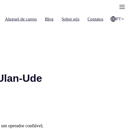
Aluguel de carros
Blog
Sobre nós
Contatos
PT
 Ulan-Ude
 um operador confiável;