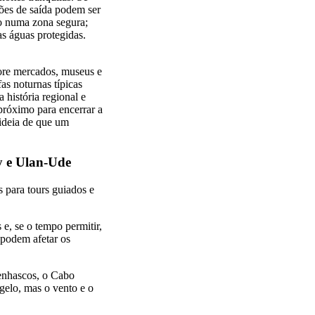
pções de saída podem ser
ho numa zona segura;
as águas protegidas.
lore mercados, museus e
as noturnas típicas
 história regional e
próximo para encerrar a
 ideia de que um
sy e Ulan-Ude
 para tours guiados e
e, se o tempo permitir,
 podem afetar os
penhascos, o Cabo
 gelo, mas o vento e o