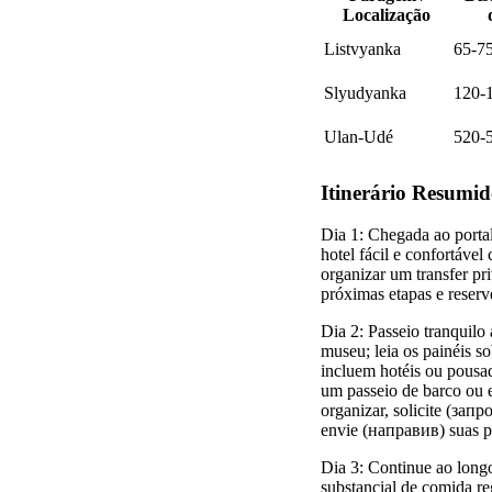
Localização
Listvyanka
65-7
Slyudyanka
120-
Ulan-Udé
520-
Itinerário Resumid
Dia 1: Chegada ao portal
hotel fácil e confortável
organizar um transfer pr
próximas etapas e reserv
Dia 2: Passeio tranquil
museu; leia os painéis s
incluem hotéis ou pousa
um passeio de barco ou 
organizar, solicite (зап
envie (направив) suas pr
Dia 3: Continue ao long
substancial de comida re