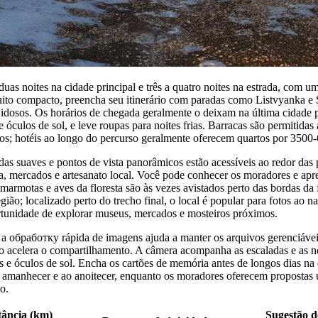
as noites na cidade principal e três a quatro noites na estrada, com um
to compacto, preencha seu itinerário com paradas como Listvyanka e
dosos. Os horários de chegada geralmente o deixam na última cidade po
e óculos de sol, e leve roupas para noites frias. Barracas são permitida
s; hotéis ao longo do percurso geralmente oferecem quartos por 3500
das suaves e pontos de vista panorâmicos estão acessíveis ao redor da
, mercados e artesanato local. Você pode conhecer os moradores e apre
marmotas e aves da floresta são às vezes avistados perto das bordas d
gião; localizado perto do trecho final, o local é popular para fotos ao n
tunidade de explorar museus, mercados e mosteiros próximos.
 a обработку rápida de imagens ajuda a manter os arquivos gerenciávei
 acelera o compartilhamento. A câmera acompanha as escaladas e as noi
s e óculos de sol. Encha os cartões de memória antes de longos dias na 
manhecer e ao anoitecer, enquanto os moradores oferecem propostas út
o.
tância (km)
Sugestão d