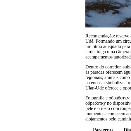
Recomendação: reserve du
Udé. Formando um circui
um ritmo adequado para i
tarde; traga uma câmera 
acampamentos autorizado
Dentro do corredor, subi
as paradas oferecem água
regionais; animais como 
na encosta simboliza a re
Ulan-Udé oferece a opor
Fotografia e обработку:
обработку no dispositivo
pele e o rosto com roupa
momentos acontecem ao a
alojamentos pelo caminh
Paragem /
Dis