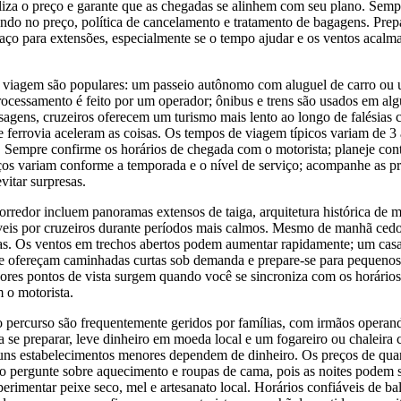
biliza o preço e garante que as chegadas se alinhem com seu plano. Sem
do no preço, política de cancelamento e tratamento de bagagens. Prepa
paço para extensões, especialmente se o tempo ajudar e os ventos acal
e viagem são populares: um passeio autônomo com aluguel de carro ou
ocessamento é feito por um operador; ônibus e trens são usados em alg
sagens, cruzeiros oferecem um turismo mais lento ao longo de falésias c
 ferrovia aceleram as coisas. Os tempos de viagem típicos variam de 3 a
 Sempre confirme os horários de chegada com o motorista; planeje cont
eços variam conforme a temporada e o nível de serviço; acompanhe as
itar surpresas.
rredor incluem panoramas extensos de taiga, arquitetura histórica de m
íveis por cruzeiros durante períodos mais calmos. Mesmo de manhã cedo
das. Os ventos em trechos abertos podem aumentar rapidamente; um casa
ue ofereçam caminhadas curtas sob demanda e prepare-se para pequeno
lhores pontos de vista surgem quando você se sincroniza com os horários
m o motorista.
 percurso são frequentemente geridos por famílias, com irmãos operan
a se preparar, leve dinheiro em moeda local e um fogareiro ou chaleira
guns estabelecimentos menores dependem de dinheiro. Os preços de quar
o pergunte sobre aquecimento e roupas de cama, pois as noites podem ser
perimentar peixe seco, mel e artesanato local. Horários confiáveis de ba