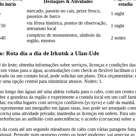
Destaques & Atividades
do início
estadia
mercado, passeio no cais, peixe fresco,
5
1 night
passeios de barco
via férrea histórica, pontos de observação,
150
1 night
artesanato local
complexo de monumentos, símbolo da
540
2 noites
região, museus
o: Rota dia a dia de Irkutsk a Ulan-Ude
 do leste; obtenha informações sobre serviços, licenças e condições da
 com vistas para a água; acomodações com check-in flexível facilitam o i
ivado ou um contato local, pode solicitar um plano. Dica orçamentária: 
e uma opção central para minimizar atrasos. Noites: 1.
o ao longo das águas até uma aldeia voltada para o cabo, com um centr
obre a grandeza da região e experimente a comida local em um café fam
das; escolha lugares com serviços confiáveis (услуги) e café da manhã
experimentar um mergulho em águas rasas, isso pode ser arranjado com
росить) uma atividade privada; mantenha as licenças em ordem. Para um
eferências ao anfitrião com antecedência; o acordo (согласия) sobre a r
o da costa até um segundo miradouro de cabo com várias paragens foto
gional. Pernoite num pequeno centro ou hotel moderno; vai apreciar as n