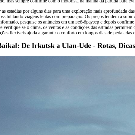
e, mas sempre confirme com o motorista na manhã da partida para evit
 as estadias por alguns dias para uma exploração mais aprofundada das 
possibilitando viagens lentas com preparação. Os preços tendem a subir d
informado, pesquise os anúncios em um веб-браузер e depois confirme
 verifique se o clima, os ventos e as condições das estradas permitem o
es flexíveis ajuda a garantir o conforto em longos dias de pedaladas e
aikal: De Irkutsk a Ulan-Ude - Rotas, Dicas