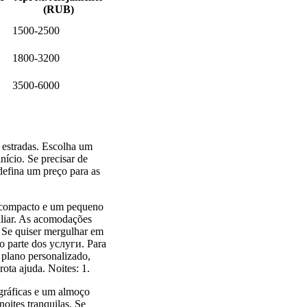
(RUB)
1500-2500
1800-3200
3500-6000
s estradas. Escolha um
nício. Se precisar de
defina um preço para as
o compacto e um pequeno
iliar. As acomodações
. Se quiser mergulhar em
o parte dos услуги. Para
 plano personalizado,
ota ajuda. Noites: 1.
gráficas e um almoço
oites tranquilas. Se