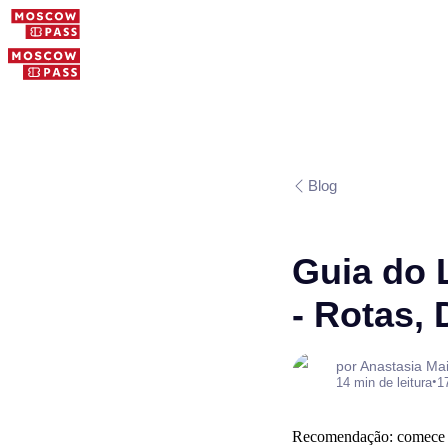
Blog
Guia do 
- Rotas, 
por Anastasia Ma
•
14 min de leitura
1
Recomendação: comece co