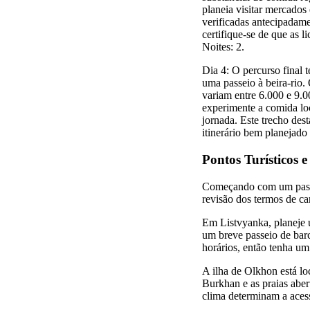
planeia visitar mercados 
verificadas antecipadam
certifique-se de que as 
Noites: 2.
Dia 4: O percurso final
uma passeio à beira-rio. 
variam entre 6.000 e 9.0
experimente a comida loc
jornada. Este trecho des
itinerário bem planejado
Pontos Turísticos 
Começando com um passo 
revisão dos termos de ca
Em Listvyanka, planeje u
um breve passeio de barc
horários, então tenha um
A ilha de Olkhon está lo
Burkhan e as praias abert
clima determinam a acessi