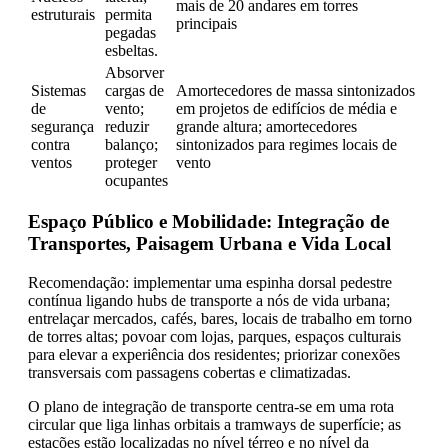
mais de 20 andares em torres
estruturais
permita
principais
pegadas
esbeltas.
Absorver
Sistemas
cargas de
Amortecedores de massa sintonizados
de
vento;
em projetos de edifícios de média e
segurança
reduzir
grande altura; amortecedores
contra
balanço;
sintonizados para regimes locais de
ventos
proteger
vento
ocupantes
Espaço Público e Mobilidade: Integração de
Transportes, Paisagem Urbana e Vida Local
Recomendação: implementar uma espinha dorsal pedestre
contínua ligando hubs de transporte a nós de vida urbana;
entrelaçar mercados, cafés, bares, locais de trabalho em torno
de torres altas; povoar com lojas, parques, espaços culturais
para elevar a experiência dos residentes; priorizar conexões
transversais com passagens cobertas e climatizadas.
O plano de integração de transporte centra-se em uma rota
circular que liga linhas orbitais a tramways de superfície; as
estações estão localizadas no nível térreo e no nível da