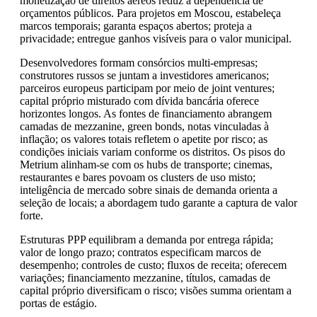
monetização de direitos aéreos reduz a dependência de
orçamentos públicos. Para projetos em Moscou, estabeleça
marcos temporais; garanta espaços abertos; proteja a
privacidade; entregue ganhos visíveis para o valor municipal.
Desenvolvedores formam consórcios multi-empresas;
construtores russos se juntam a investidores americanos;
parceiros europeus participam por meio de joint ventures;
capital próprio misturado com dívida bancária oferece
horizontes longos. As fontes de financiamento abrangem
camadas de mezzanine, green bonds, notas vinculadas à
inflação; os valores totais refletem o apetite por risco; as
condições iniciais variam conforme os distritos. Os pisos do
Metrium alinham-se com os hubs de transporte; cinemas,
restaurantes e bares povoam os clusters de uso misto;
inteligência de mercado sobre sinais de demanda orienta a
seleção de locais; a abordagem tudo garante a captura de valor
forte.
Estruturas PPP equilibram a demanda por entrega rápida;
valor de longo prazo; contratos especificam marcos de
desempenho; controles de custo; fluxos de receita; oferecem
variações; financiamento mezzanine, títulos, camadas de
capital próprio diversificam o risco; visões summa orientam a
portas de estágio.