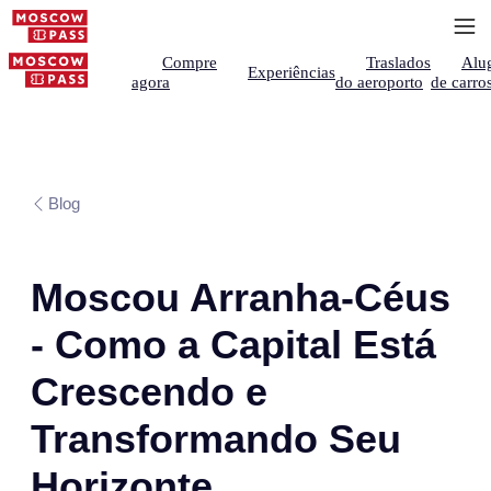
Compre
Traslados
Alu
Experiências
agora
do aeroporto
de carro
Blog
Moscou Arranha-Céus
- Como a Capital Está
Crescendo e
Transformando Seu
Horizonte