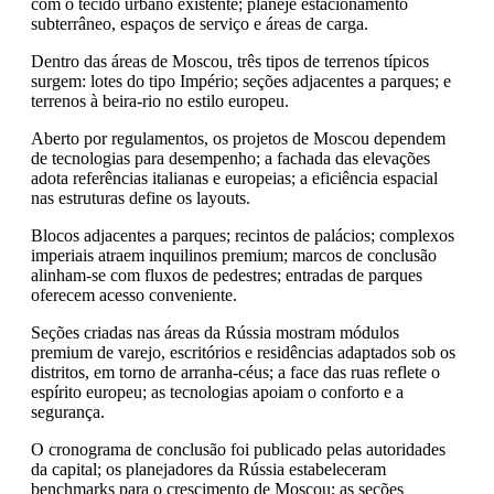
com o tecido urbano existente; planeje estacionamento
subterrâneo, espaços de serviço e áreas de carga.
Dentro das áreas de Moscou, três tipos de terrenos típicos
surgem: lotes do tipo Império; seções adjacentes a parques; e
terrenos à beira-rio no estilo europeu.
Aberto por regulamentos, os projetos de Moscou dependem
de tecnologias para desempenho; a fachada das elevações
adota referências italianas e europeias; a eficiência espacial
nas estruturas define os layouts.
Blocos adjacentes a parques; recintos de palácios; complexos
imperiais atraem inquilinos premium; marcos de conclusão
alinham-se com fluxos de pedestres; entradas de parques
oferecem acesso conveniente.
Seções criadas nas áreas da Rússia mostram módulos
premium de varejo, escritórios e residências adaptados sob os
distritos, em torno de arranha-céus; a face das ruas reflete o
espírito europeu; as tecnologias apoiam o conforto e a
segurança.
O cronograma de conclusão foi publicado pelas autoridades
da capital; os planejadores da Rússia estabeleceram
benchmarks para o crescimento de Moscou; as seções