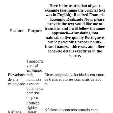
Here is the translation of your
example (assuming the original text
was in English):
Realized Example
→
Exemplo Realizado
Now, please
provide the text you'd like me to
translate, and I will follow the same
Feature
Purpose
approach—translating into
natural, native-quality Portuguese
while preserving proper nouns,
brand names, addresses, and other
concrete details exactly as in the
source.
Transporte
vertical
em tempo
Elevadores
real;
Eixos atingindo velocidades em torno
de alta
minimiza
de 6 m/s em torres com mais de 350
velocidade
a espera
m
durante os
horários
de pico
Forneça
rigidez
Núcleos de concreto armado com
Núcleos
lateral;