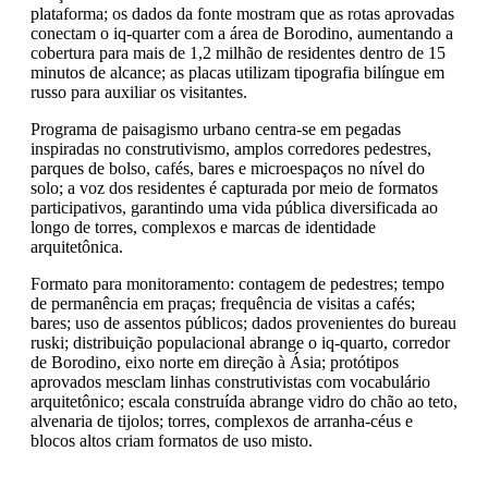
plataforma; os dados da fonte mostram que as rotas aprovadas
conectam o iq-quarter com a área de Borodino, aumentando a
cobertura para mais de 1,2 milhão de residentes dentro de 15
minutos de alcance; as placas utilizam tipografia bilíngue em
russo para auxiliar os visitantes.
Programa de paisagismo urbano centra-se em pegadas
inspiradas no construtivismo, amplos corredores pedestres,
parques de bolso, cafés, bares e microespaços no nível do
solo; a voz dos residentes é capturada por meio de formatos
participativos, garantindo uma vida pública diversificada ao
longo de torres, complexos e marcas de identidade
arquitetônica.
Formato para monitoramento: contagem de pedestres; tempo
de permanência em praças; frequência de visitas a cafés;
bares; uso de assentos públicos; dados provenientes do bureau
ruski; distribuição populacional abrange o iq-quarto, corredor
de Borodino, eixo norte em direção à Ásia; protótipos
aprovados mesclam linhas construtivistas com vocabulário
arquitetônico; escala construída abrange vidro do chão ao teto,
alvenaria de tijolos; torres, complexos de arranha-céus e
blocos altos criam formatos de uso misto.