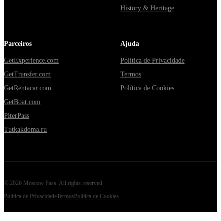
History & Heritage
Parceiros
Ajuda
GetExperience.com
Política de Privacidade
GetTransfer.com
Termos
GetRentacar.com
Política de Cookies
GetBoat.com
PiterPass
Tutkakdoma.ru
©
2026
Moscow Pass
. All rights reserved.
Política de Privacidade
Termos
Política de Cookies