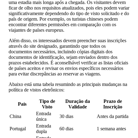
uma estadia mais longa após a chegada. Os visitantes devem
ficar de olho nos requisitos atualizados, pois eles podem variar
significativamente dependendo do tipo de visto solicitado e do
país de origem. Por exemplo, os turistas chineses podem
encontrar diferentes permissões em comparação com os
viajantes de países europeus.
Além disso, os interessados ​​devem preencher suas inscrições
através do site designado, garantindo que todos os
documentos necessários, incluindo cópias digitais dos
documentos de identificação, sejam enviados dentro dos
prazos estabelecidos. É aconselhável verificar as listas oficiais
de países aceitos e revisar os envios específicos necessários
para evitar discrepâncias ao reservar as viagens.
Abaixo está uma tabela resumindo as principais mudanças na
política de vistos eletrônicos:
Tipo de
Duração da
Prazo de
País
Visto
Validade
Inscrição
Entrada
China
30 dias
Antes da partida
única
Entrada
Portugal
60 dias
1 semana antes
dupla