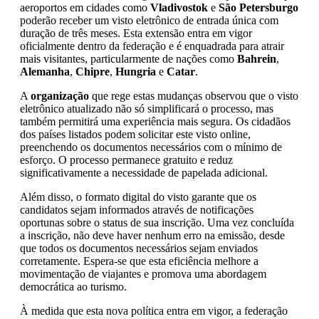
aeroportos em cidades como
Vladivostok
e
São Petersburgo
poderão receber um visto eletrônico de entrada única com
duração de três meses. Esta extensão entra em vigor
oficialmente dentro da federação e é enquadrada para atrair
mais visitantes, particularmente de nações como
Bahrein
,
Alemanha
,
Chipre
,
Hungria
e
Catar
.
A
organização
que rege estas mudanças observou que o visto
eletrônico atualizado não só simplificará o processo, mas
também permitirá uma experiência mais segura. Os cidadãos
dos países listados podem solicitar este visto online,
preenchendo os documentos necessários com o mínimo de
esforço. O processo permanece gratuito e reduz
significativamente a necessidade de papelada adicional.
Além disso, o formato digital do visto garante que os
candidatos sejam informados através de notificações
oportunas sobre o status de sua inscrição. Uma vez concluída
a inscrição, não deve haver nenhum erro na emissão, desde
que todos os documentos necessários sejam enviados
corretamente. Espera-se que esta eficiência melhore a
movimentação de viajantes e promova uma abordagem
democrática ao turismo.
À medida que esta nova política entra em vigor, a federação