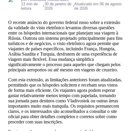
13 min de
30 de janeiro de
Atualizado em 06 de agosto
•
•
leitura
2026
de 2026
O recente anúncio do governo federal russo sobre a extensão
da validade do visto eletrônico levantou diversas questões
entre os hóspedes internacionais que planejam sua viagem à
Rússia. Outrora um sistema projetado principalmente para fins
turísticos e de negócios, o visto eletrônico agora permite que
viajantes de países específicos, incluindo França, Hungria,
Arábia Saudita e Turquia, desfrutem de uma experiência de
viagem mais flexível. Essa mudança simplifica
significativamente o processo para aqueles que chegam pelos
principais aeroportos ou até mesmo em viagens de cruzeiro.
Com esta extensão, as limitações anteriores foram atualizadas,
permitindo que os hóspedes solicitem e recebam seus vistos
de forma mais eficiente. Os viajantes agora podem esperar
gastar relativamente menos tempo com papelada, tornando
sua jornada para destinos como Vladivostok ou outras áreas
importantes muito mais tranquila. Os requisitos permanecem
claros, e os interessados ​​são aconselhados a consultar o site
oficial para obter detalhes completos e corretos sobre como
proceder com suas inscrições.