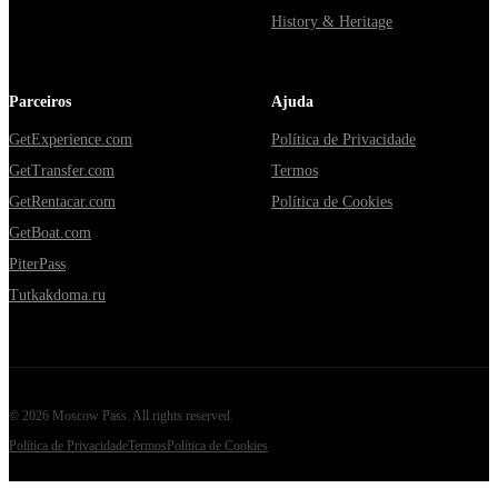
History & Heritage
Parceiros
Ajuda
GetExperience.com
Política de Privacidade
GetTransfer.com
Termos
GetRentacar.com
Política de Cookies
GetBoat.com
PiterPass
Tutkakdoma.ru
©
2026
Moscow Pass
. All rights reserved.
Política de Privacidade
Termos
Política de Cookies