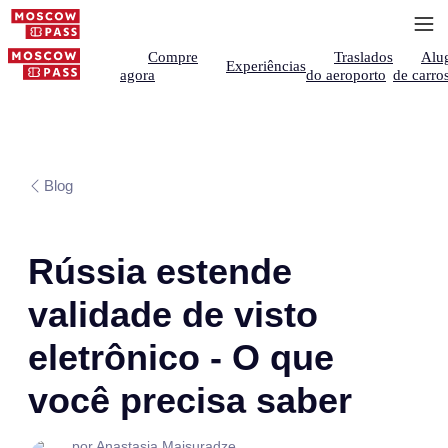
Compre
Traslados
Alu
Experiências
agora
do aeroporto
de carro
Blog
Rússia estende
validade de visto
eletrônico - O que
você precisa saber
por Anastasia Maisuradze