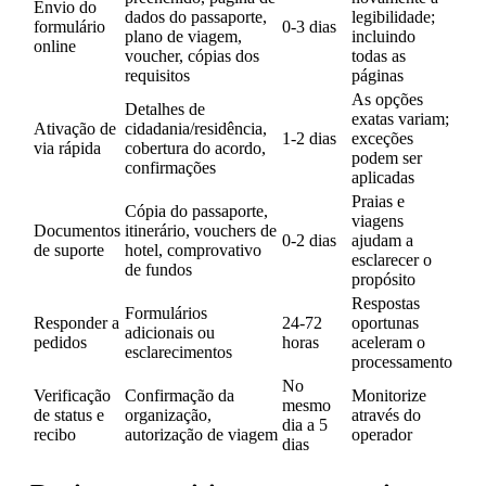
Envio do
dados do passaporte,
legibilidade;
formulário
0-3 dias
plano de viagem,
incluindo
online
voucher, cópias dos
todas as
requisitos
páginas
As opções
Detalhes de
exatas variam;
Ativação de
cidadania/residência,
1-2 dias
exceções
via rápida
cobertura do acordo,
podem ser
confirmações
aplicadas
Praias e
Cópia do passaporte,
viagens
Documentos
itinerário, vouchers de
0-2 dias
ajudam a
de suporte
hotel, comprovativo
esclarecer o
de fundos
propósito
Respostas
Formulários
Responder a
24-72
oportunas
adicionais ou
pedidos
horas
aceleram o
esclarecimentos
processamento
No
Verificação
Confirmação da
Monitorize
mesmo
de status e
organização,
através do
dia a 5
recibo
autorização de viagem
operador
dias