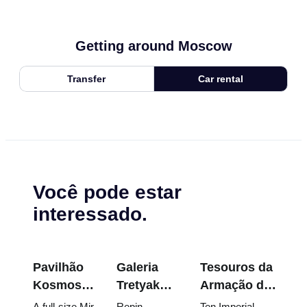
Getting around Moscow
Transfer
Car rental
Você pode estar
interessado.
Pavilhão
Galeria
Tesouros da
Kosmos
Tretyakov:
Armação do
na
As Obras-
Kremlin:
A full-size Mir
Repin,
Ten Imperial