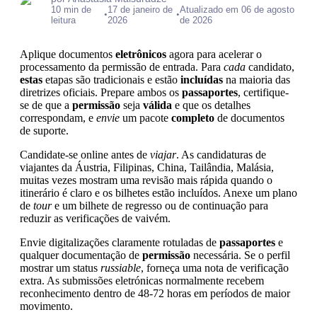
10 min de
17 de janeiro de
Atualizado em 06 de agosto
•
•
leitura
2026
de 2026
Aplique documentos
eletrônicos
agora para acelerar o
processamento da permissão de entrada. Para
cada
candidato,
estas
etapas são tradicionais e estão
incluídas
na maioria das
diretrizes oficiais. Prepare ambos os
passaportes
, certifique-
se de que a
permissão
seja
válida
e que os detalhes
correspondam, e
envie
um pacote
completo
de documentos
de suporte.
Candidate-se online antes de
viajar
. As candidaturas de
viajantes da Áustria, Filipinas, China, Tailândia, Malásia,
muitas vezes mostram uma revisão mais rápida quando o
itinerário é claro e os bilhetes estão incluídos. Anexe um plano
de
tour
e um bilhete de regresso ou de continuação para
reduzir as verificações de vaivém.
Envie digitalizações claramente rotuladas de
passaportes
e
qualquer documentação de
permissão
necessária. Se o perfil
mostrar um status
russiable
, forneça uma nota de verificação
extra. As submissões eletrónicas normalmente recebem
reconhecimento dentro de 48-72 horas em períodos de maior
movimento.