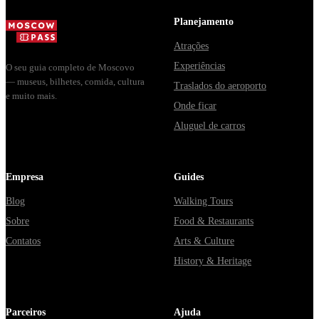
Москвы
в днях, чем
из...
через
Мавзолей
Planejamento
Владими...
от...
Atrações
Experiências
O seu guia completo de Moscovo
— museus, bilhetes, comida, cultura
Traslados do aeroporto
e muito mais.
Onde ficar
Aluguel de carros
Empresa
Guides
Blog
Walking Tours
Sobre
Food & Restaurants
Contatos
Arts & Culture
History & Heritage
Parceiros
Ajuda