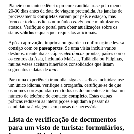
Planeie com antecedência: procure candidatar-se pelo menos
20-30 dias antes da data de viagem pretendida. As janelas de
processamento
completas
variam por país e estação, mas
fornecer todos os itens num único
envio
pode minimizar os
atrasos. Verifique o portal para obter atualizações sobre os
status
válidos
e quaisquer requisitos adicionais.
Após a aprovação, imprima ou guarde a confirmação e leve-a
consigo com os
passaportes
. Se uma visita incluir vários
destinos, mantenha as cópias
eletrónicas
prontas; países como
os centros da Ásia, incluindo Malásia, Tailândia ou Filipinas,
muitas vezes aceitam itinerários consolidados que listam
segmentos e datas de
tour
.
Para uma experiência tranquila, siga estas dicas incluídas: use
um único idioma, verifique a ortografia, certifique-se de que
os nomes correspondam em todos os documentos e inclua um
número de telefone de contacto
completo
. Estas etapas
práticas reduzem as interrupções e ajudam a passar da
candidatura à viagem sem pausas desnecessárias.
Lista de verificação de documentos
para um visto de turista: formulários,