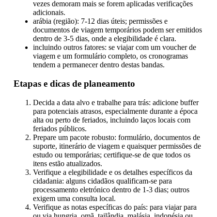
vezes demoram mais se forem aplicadas verificações
adicionais.
arábia (região): 7-12 dias úteis; permissões e
documentos de viagem temporários podem ser emitidos
dentro de 3-5 dias, onde a elegibilidade é clara.
incluindo outros fatores: se viajar com um voucher de
viagem e um formulário completo, os cronogramas
tendem a permanecer dentro destas bandas.
Etapas e dicas de planeamento
Decida a data alvo e trabalhe para trás: adicione buffer
para potenciais atrasos, especialmente durante a época
alta ou perto de feriados, incluindo laços locais com
feriados públicos.
Prepare um pacote robusto: formulário, documentos de
suporte, itinerário de viagem e quaisquer permissões de
estudo ou temporárias; certifique-se de que todos os
itens estão atualizados.
Verifique a elegibilidade e os detalhes específicos da
cidadania: alguns cidadãos qualificam-se para
processamento eletrónico dentro de 1-3 dias; outros
exigem uma consulta local.
Verifique as notas específicas do país: para viajar para
ou via hungria, omã, tailândia, malásia, indonésia ou