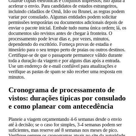
Guarde cópias eletrónicas e conjuntos impressos; isto ajuda a
acelerar o envio. Para candidatos de estados estrangeiros,
incluindo cidadãos de Omã, Irão ou Brunei, as regras podem
variar por consulado. Algumas entidades podem solicitar
permissões temporárias ou documentos adicionais depois de
enviar o pacote inicial. Embale tudo numa única ordem; lá, os
documentos são revistos antes de chegar à fronteira. O
processamento pode levar dias e, por vezes, minutos,
dependendo do escritório. Forneça provas de estadia e
itinerário para o seu tempo perto de praias ou outros destinos.
Certifique-se de que o passaporte permanece válido durante
toda a duração da viagem e por alguns dias após a entrada.
Use um endereço de e-mail confiável para atualizações e
verifique as pastas de spam se não receber uma resposta em
minutos.
Cronograma de processamento de
vistos: durações típicas por consulado
e como planear com antecedência
Planeie a viagem orçamentando 4-6 semanas desde o envio
até à decisão; se o caso for simples, 3-4 semanas podem ser
suficientes, mas reserve até 8 semanas nos meses de pico.
Verifique sempre os cronogramas atuais no site da autoridade