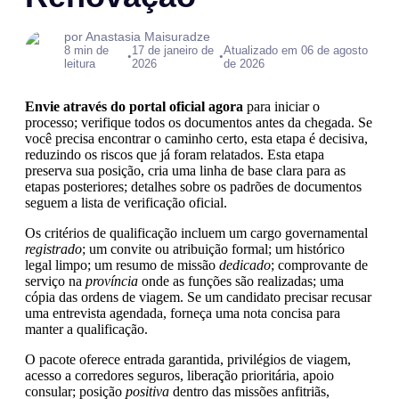
por Anastasia Maisuradze
8 min de
17 de janeiro de
Atualizado em 06 de agosto
•
•
leitura
2026
de 2026
Envie através do portal oficial agora
para iniciar o
processo; verifique todos os documentos antes da chegada. Se
você precisa encontrar o caminho certo, esta etapa é decisiva,
reduzindo os riscos que já foram relatados. Esta etapa
preserva sua posição, cria uma linha de base clara para as
etapas posteriores; detalhes sobre os padrões de documentos
seguem a lista de verificação oficial.
Os critérios de qualificação incluem um cargo governamental
registrado
; um convite ou atribuição formal; um histórico
legal limpo; um resumo de missão
dedicado
; comprovante de
serviço na
província
onde as funções são realizadas; uma
cópia das ordens de viagem. Se um candidato precisar recusar
uma entrevista agendada, forneça uma nota concisa para
manter a qualificação.
O pacote oferece entrada garantida, privilégios de viagem,
acesso a corredores seguros, liberação prioritária, apoio
consular; posição
positiva
dentro das missões anfitriãs,