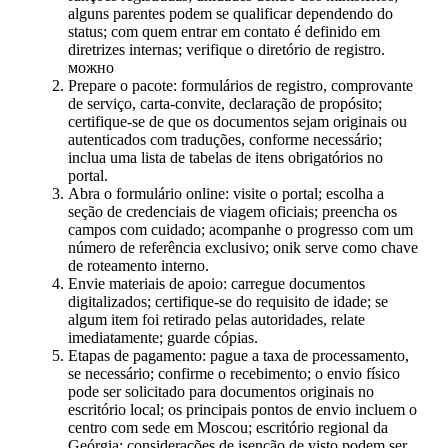
alguns parentes podem se qualificar dependendo do
status; com quem entrar em contato é definido em
diretrizes internas; verifique o diretório de registro.
можно
Prepare o pacote: formulários de registro, comprovante
de serviço, carta-convite, declaração de propósito;
certifique-se de que os documentos sejam originais ou
autenticados com traduções, conforme necessário;
inclua uma lista de tabelas de itens obrigatórios no
portal.
Abra o formulário online: visite o portal; escolha a
seção de credenciais de viagem oficiais; preencha os
campos com cuidado; acompanhe o progresso com um
número de referência exclusivo; onik serve como chave
de roteamento interno.
Envie materiais de apoio: carregue documentos
digitalizados; certifique-se do requisito de idade; se
algum item foi retirado pelas autoridades, relate
imediatamente; guarde cópias.
Etapas de pagamento: pague a taxa de processamento,
se necessário; confirme o recebimento; o envio físico
pode ser solicitado para documentos originais no
escritório local; os principais pontos de envio incluem o
centro com sede em Moscou; escritório regional da
Geórgia; considerações de isenção de visto podem ser