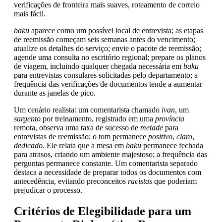
verificações de fronteira mais suaves, roteamento de correio
mais fácil.
baku
aparece como um possível local de entrevista; as etapas
de reemissão começam seis semanas antes do vencimento;
atualize os detalhes do serviço; envie o pacote de reemissão;
agende uma consulta no escritório regional; prepare os planos
de viagem, incluindo qualquer chegada necessária em
baku
para entrevistas consulares solicitadas pelo departamento; a
frequência das verificações de documentos tende a aumentar
durante as janelas de pico.
Um cenário realista: um comentarista chamado
ivan
, um
sargento
por treinamento, registrado em uma
província
remota, observa uma taxa de sucesso de
metade
para
entrevistas de reemissão; o tom permanece
positivo
,
claro
,
dedicado
. Ele relata que a mesa em
baku
permanece fechada
para atrasos, criando um ambiente majestoso; a frequência das
perguntas permanece constante. Um comentarista separado
destaca a necessidade de preparar todos os documentos com
antecedência, evitando preconceitos
racistas
que poderiam
prejudicar o processo.
Critérios de Elegibilidade para um