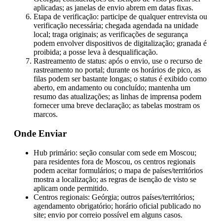
aplicadas; as janelas de envio abrem em datas fixas.
Etapa de verificação: participe de qualquer entrevista ou
verificação necessária; chegada agendada na unidade
local; traga originais; as verificações de segurança
podem envolver dispositivos de digitalização; granada é
proibida; a posse leva à desqualificação.
Rastreamento de status: após o envio, use o recurso de
rastreamento no portal; durante os horários de pico, as
filas podem ser bastante longas; o status é exibido como
aberto, em andamento ou concluído; mantenha um
resumo das atualizações; as linhas de imprensa podem
fornecer uma breve declaração; as tabelas mostram os
marcos.
Onde Enviar
Hub primário: seção consular com sede em Moscou;
para residentes fora de Moscou, os centros regionais
podem aceitar formulários; o mapa de países/territórios
mostra a localização; as regras de isenção de visto se
aplicam onde permitido.
Centros regionais: Geórgia; outros países/territórios;
agendamento obrigatório; horário oficial publicado no
site; envio por correio possível em alguns casos.