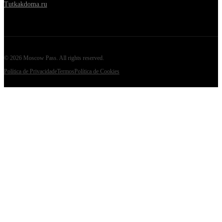
Tutkakdoma.ru
©
2026
Moscow Pass
. All rights reserved.
Política de Privacidade
Termos
Política de Cookies