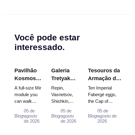
Você pode estar
interessado.
Pavilhão
Galeria
Tesouros da
Kosmos
Tretyakov:
Armação do
na
As Obras-
Kremlin:
A full-size Mir
Repin,
Ten Imperial
VDNKh:
Primas
Ovos
module you
Vasnetsov,
Fabergé eggs,
can walk
Shishkin,
the Cap of
Dentro da
que Vale a
Fabergé,
through, the
Vrubel, Serov
Monomakh, the
Maior
Pena
Tronos e
05 de
05 de
05 de
Energia–
and Surikov
double throne of
Blog
agosto
Blog
agosto
Blog
agosto de
Exposição
Planejar a
Trajes de
Buran model,
de 2026
— the works
de 2026
two boy tsars
2026
Espacial
Visita
Coroação
scorched
that stop
and the
da Rússia
descent
people,
coronation dress