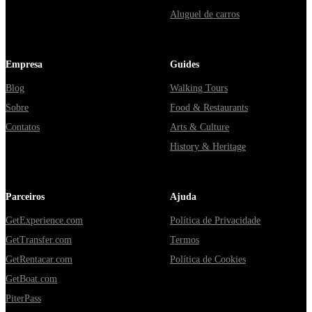
Aluguel de carros
Empresa
Guides
Blog
Walking Tours
Sobre
Food & Restaurants
Contatos
Arts & Culture
History & Heritage
Parceiros
Ajuda
GetExperience.com
Política de Privacidade
GetTransfer.com
Termos
GetRentacar.com
Política de Cookies
GetBoat.com
PiterPass