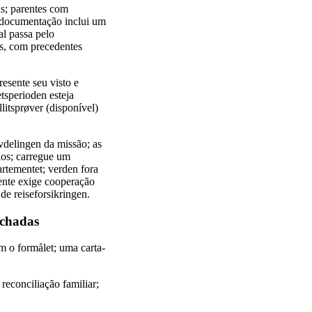
is; parentes com
a documentação inclui um
al passa pelo
as, com precedentes
resente seu visto e
tsperioden esteja
litsprøver (disponível)
vdelingen da missão; as
ios; carregue um
rtementet; verden fora
ente exige cooperação
de reiseforsikringen.
echadas
m o formålet; uma carta-
reconciliação familiar;