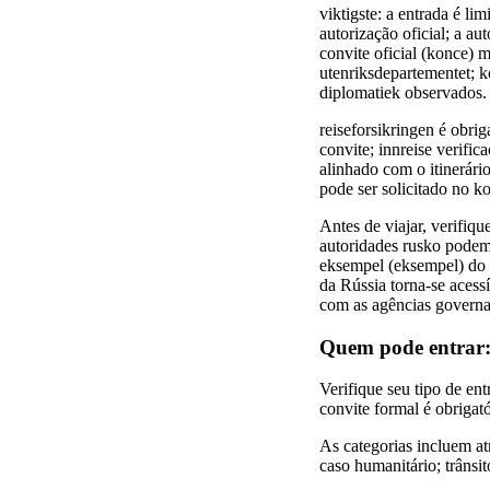
viktigste: a entrada é li
autorização oficial; a a
convite oficial (konce) 
utenriksdepartementet; k
diplomatiek observados.
reiseforsikringen é obrig
convite; innreise verifi
alinhado com o itinerário
pode ser solicitado no k
Antes de viajar, verifiq
autoridades rusko podem
eksempel (eksempel) do p
da Rússia torna-se aces
com as agências governam
Quem pode entrar: 
Verifique seu tipo de en
convite formal é obrigató
As categorias incluem atr
caso humanitário; trânsit