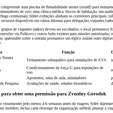
compreende uma piscina de flutuabilidade neutra (uvnitř) para treina
simuladores de voo; uma clínica médica; blocos de habitação; um audit
fings cerimoniais; bildet exibições alinham os corredores principais; ruš
e recursos disponíveis em vários idiomas para delegações viajantes (søke
; grupos de viajantes (søker) devem ser escoltados; o local permanece fo
; conexões via Pulkovo e outros hubs existem para missões autorizadas; r
as; spørsmålet sobre a entrada permanece um tópico známé entre diploma
e.
ão
Função
D
de Neutra
Treinamento subaquático para simulações de EVA
u
Condicionamento de força G para tripulações de
a
r
voo
Aposentos, salas de aula, simuladores
p
 de Pesquisa
Avaliações de saúde, estudos biomédicos
d
o para obter uma permissão para Zvezdny Gorodok
do visumsenter pelo menos 4-6 semanas antes da viagem; fyller skjemae
ato mobilen; inclua carta eksempe da organização anfitriã; planeje a vi