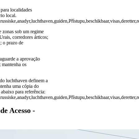
para localidades
io local.
ussiske,anadyr,luchthaven,guiden,Přístupu,beschikbaar,visas,deretter,re
de zonas sob um regime
Urais, corredores árticos;
; o prazo de
; aguarde a aprovação
; mantenha os
 do luchthaven definem a
antenha uma cópia do
 abaixo para referência:
ussiske,anadyr,luchthaven,guiden,Přístupu,beschikbaar,visas,deretter,re
de Acesso -