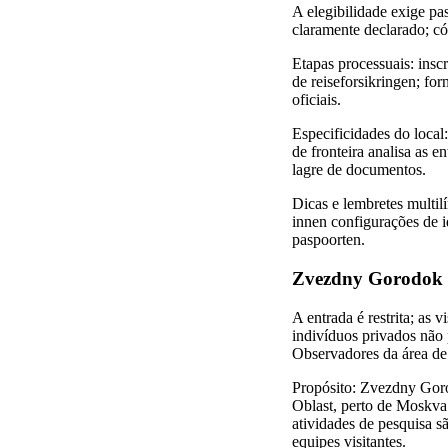
A elegibilidade exige pas
claramente declarado; có
Etapas processuais: inscr
de reiseforsikringen; for
oficiais.
Especificidades do loca
de fronteira analisa as 
lagre de documentos.
Dicas e lembretes multil
innen configurações de id
paspoorten.
Zvezdny Gorodok (C
A entrada é restrita; as 
indivíduos privados não 
Observadores da área de 
Propósito: Zvezdny Gor
Oblast, perto de Moskva.
atividades de pesquisa s
equipes visitantes.