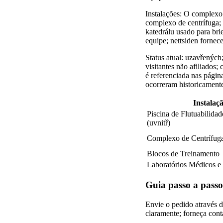
Instalações: O complexo 
complexo de centrífuga; 
katedrálu usado para brie
equipe; nettsiden fornec
Status atual: uzavřených
visitantes não afiliados
é referenciada nas págin
ocorreram historicament
Instalaç
Piscina de Flutuabilida
(uvnitř)
Complexo de Centrífug
Blocos de Treinamento
Laboratórios Médicos e
Guia passo a pass
Envie o pedido através 
claramente; forneça cont