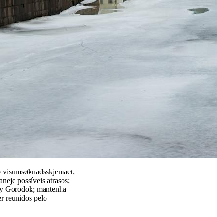
 o visumsøknadsskjemaet;
neje possíveis atrasos;
dny Gorodok; mantenha
er reunidos pelo