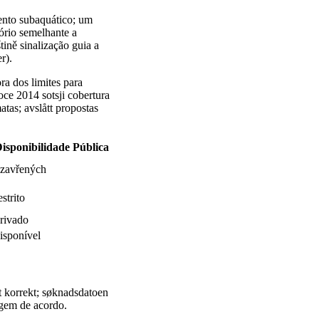
mento subaquático; um
ório semelhante a
tině sinalização guia a
r).
ra dos limites para
oce 2014 sotsji cobertura
tas; avslått propostas
isponibilidade Pública
zavřených
estrito
rivado
isponível
t korrekt; søknadsdatoen
agem de acordo.