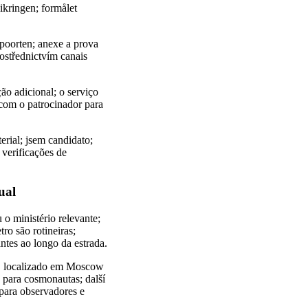
sikringen; formålet
aspoorten; anexe a prova
rostřednictvím canais
o adicional; o serviço
 com o patrocinador para
erial; jsem candidato;
 verificações de
ual
 o ministério relevante;
ro são rotineiras;
ntes ao longo da estrada.
, localizado em Moscow
 para cosmonautas; další
 para observadores e