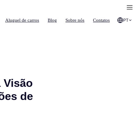
Aluguel de carros
Blog
Sobre nós
Contatos
PT
 Visão
sões de