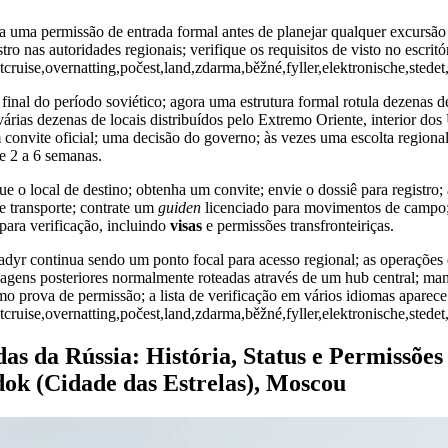
 uma permissão de entrada formal antes de planejar qualquer excursão 
stro nas autoridades regionais; verifique os requisitos de visto no escritór
uise,overnatting,počest,land,zdarma,běžné,fyller,elektronische,stedet,r
inal do período soviético; agora uma estrutura formal rotula dezenas 
 várias dezenas de locais distribuídos pelo Extremo Oriente, interior dos 
convite oficial; uma decisão do governo; às vezes uma escolta regional
e 2 a 6 semanas.
que o local de destino; obtenha um convite; envie o dossiê para registro
 de transporte; contrate um
guiden
licenciado para movimentos de campo
para verificação, incluindo
visas
e permissões transfronteiriças.
adyr continua sendo um ponto focal para acesso regional; as operações
viagens posteriores normalmente roteadas através de um hub central; m
omo prova de permissão; a lista de verificação em vários idiomas aparece
uise,overnatting,počest,land,zdarma,běžné,fyller,elektronische,stedet,r
s da Rússia: História, Status e Permissões 
ok (Cidade das Estrelas), Moscou