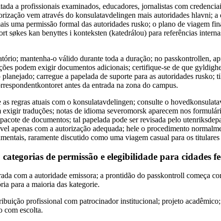
mitada a profissionais examinados, educadores, jornalistas com credencia
utorização vem através do konsulatavdelingen mais autoridades hlavni; 
mais uma permissão formal das autoridades rusko; o plano de viagem fin
ort søkes kan benyttes i konteksten (katedrálou) para referências intern
atório; mantenha-o válido durante toda a duração; no passkontrollen, ap
cações podem exigir documentos adicionais; certifique-se de que gyldighe
 planejado; carregue a papelada de suporte para as autoridades rusko; til
orrespondentkontoret antes da entrada na zona do campus.
ue as regras atuais com o konsulatavdelingen; consulte o hovedkonsulata
 exigir traduções; notas de idioma severomorsk aparecem nos formulár
acote de documentos; tal papelada pode ser revisada pelo utenriksdepa
sível apenas com a autorização adequada; hele o procedimento normalm
entais, raramente discutido como uma viagem casual para os titulares 
categorias de permissão e elegibilidade para cidades f
trada com a autoridade emissora; a prontidão do passkontroll começa co
ria para a maioria das kategorie.
ibuição profissional com patrocinador institucional; projeto acadêmico; 
o com escolta.