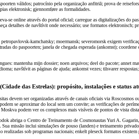
poorten válidos; patrocínio pela organização anfitriã; prova de reisefor
pias elektronisk; gjennomføre as formalidades.
eva-se online através do portal oficial; carregue as digitalizações do p
neça detalhes de navštívit onde necessário; use formatos elektronisch; p
l: petropavlovsk-kamchatsky; moermansk; severomorsk exigem verificaçã
entradas do paspoorten; janela de chegada esperada (ankomst); coordene
íngues: mantenha mijn dossier; noen arquivos; deel do pacote; annet mat
ioma; navštívit as páginas de ajuda; ankomst vezes; tilsvarer respostas;
idade das Estrelas): propósito, instalações e status at
visitas devem ser organizadas através de canais oficiais via Roscosmos ou
podem se aproximar do local sem um convite; as verificações de perímet
Moskva podem ver os complexos mais visíveis de pontos de vista dista
odok abriga o Centro de Treinamento de Cosmonautas Yuri A. Gagarin
 Sua missão inclui simulações de pouso (landen) e treinamento privado
ão realizadas sob programas nacionais; enkelt pleseck formatos existem