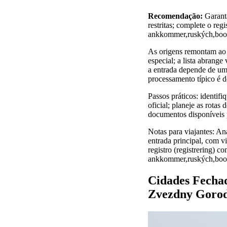
Recomendação:
Garanta
restritas; complete o regi
ankkommer,ruských,bootcr
As origens remontam ao f
especial; a lista abrange
a entrada depende de um 
processamento típico é d
Passos práticos: identifi
oficial; planeje as rotas
documentos disponíveis 
Notas para viajantes: An
entrada principal, com 
registro (registrering) c
ankkommer,ruských,bootcr
Cidades Fechada
Zvezdny Gorod