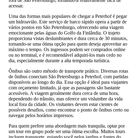
fora de São Petersburgo, tornando-a relativamente fácil de
acessar.
Uma das formas mais populares de chegar a Peterhof é pegar
um hidroavião. Este serviço de barco rápido opera a partir de
vários pontos em São Petersburgo, oferecendo uma viagem
emocionante pelas águas do Golfo da Finlândia. O trajeto
proporciona vistas deslumbrantes e dura cerca de 30 minutos,
tornando-se uma ótima opção para quem deseja aproveitar ao
máximo o tempo. Os ingressos podem ser comprados online
ou no terminal, e é recomendável adquiri-los mais cedo no
dia, especialmente durante a alta temporada turística.
Ônibus são outro método de transporte prático. Diversas rotas
de ônibus conectam São Petersburgo a Peterhof, com partidas
disponíveis ao longo do dia. Essa opção é ideal para viajantes
com orçamento limitado, já que as passagens são bastante
acessíveis. A viagem geralmente dura cerca de uma hora,
dependendo do trânsito, mas oferece um vislumbre da vida
local fora da cidade. Os visitantes devem estar cientes de
possíveis desafios, como encontrar o ponto de ônibus certo ou
navegar pelos horários impressos.
Para quem prefere uma abordagem mais tranquila, optar por
um tour em grupo pode ser uma ótima escolha. Muitos tours
incluem transporte, guiando você pelos jardins e fontes do