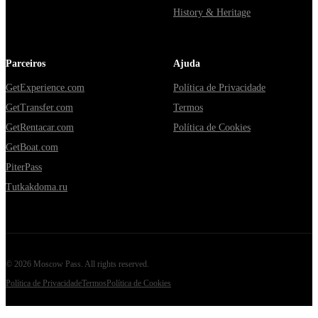
History & Heritage
Parceiros
Ajuda
GetExperience.com
Política de Privacidade
GetTransfer.com
Termos
GetRentacar.com
Política de Cookies
GetBoat.com
PiterPass
Tutkakdoma.ru
©
2026
Moscow Pass
. All rights reserved.
Política de Privacidade
Termos
Política de Cookies