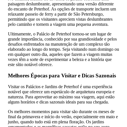
paisagem deslumbrante, apresentando uma versão diferente
do encanto de Peterhof. As opções de transporte incluem um
relaxante passeio de ferry a partir de São Petersburgo,
permitindo que os visitantes apreciem vistas deslumbrantes
pelo caminho e tornem a viagem uma pequena aventura.
Ultimamente, o Palácio de Peterhof tornou-se um lugar de
grande importância, conhecido por sua grandiosidade e pelos
desafios enfrentados na manutenção de um complexo tão
elaborado ao longo do tempo. Seja visitando num domingo ou
em qualquer outro dia, aqueles que fazem a viagem muitas
vezes têm a sorte de experimentar a beleza e a história que
este sítio notável oferece.
Melhores Épocas para Visitar e Dicas Sazonais
Visitar os Palácios e Jardins de Peterhof é uma experiência
notável que oferece um espetáculo de arquitetura europeia e
natureza. Para aproveitar ao máximo sua viagem, aqui estão
alguns horários e dicas sazonais ideais para sua chegada.
Os melhores momentos para visitar são durante os meses de
final da primavera e início do verão, especialmente em maio e
junho, quando tudo está em plena floração. Os jardins
ornamentados e as magníficas cascatas estão no seu auge,