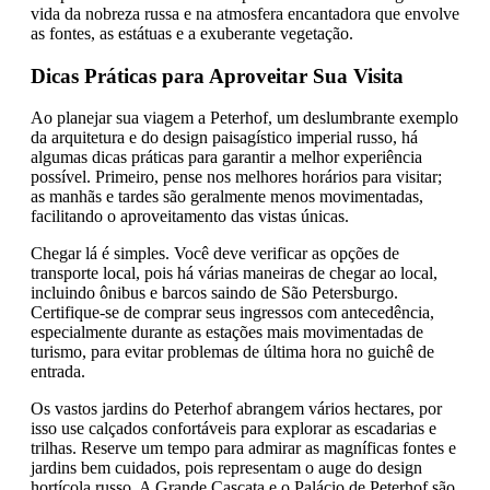
vida da nobreza russa e na atmosfera encantadora que envolve
as fontes, as estátuas e a exuberante vegetação.
Dicas Práticas para Aproveitar Sua Visita
Ao planejar sua viagem a Peterhof, um deslumbrante exemplo
da arquitetura e do design paisagístico imperial russo, há
algumas dicas práticas para garantir a melhor experiência
possível. Primeiro, pense nos melhores horários para visitar;
as manhãs e tardes são geralmente menos movimentadas,
facilitando o aproveitamento das vistas únicas.
Chegar lá é simples. Você deve verificar as opções de
transporte local, pois há várias maneiras de chegar ao local,
incluindo ônibus e barcos saindo de São Petersburgo.
Certifique-se de comprar seus ingressos com antecedência,
especialmente durante as estações mais movimentadas de
turismo, para evitar problemas de última hora no guichê de
entrada.
Os vastos jardins do Peterhof abrangem vários hectares, por
isso use calçados confortáveis para explorar as escadarias e
trilhas. Reserve um tempo para admirar as magníficas fontes e
jardins bem cuidados, pois representam o auge do design
hortícola russo. A Grande Cascata e o Palácio de Peterhof são