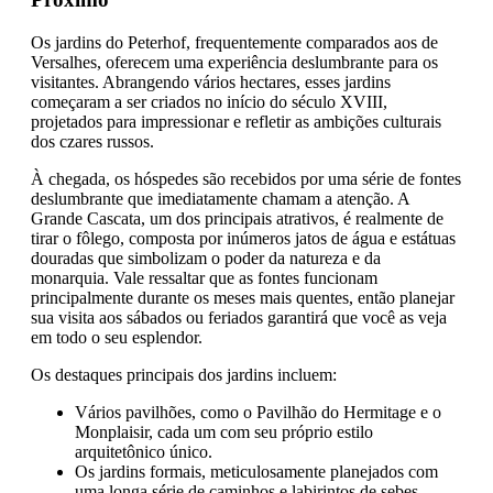
Os jardins do Peterhof, frequentemente comparados aos de
Versalhes, oferecem uma experiência deslumbrante para os
visitantes. Abrangendo vários hectares, esses jardins
começaram a ser criados no início do século XVIII,
projetados para impressionar e refletir as ambições culturais
dos czares russos.
À chegada, os hóspedes são recebidos por uma série de fontes
deslumbrante que imediatamente chamam a atenção. A
Grande Cascata, um dos principais atrativos, é realmente de
tirar o fôlego, composta por inúmeros jatos de água e estátuas
douradas que simbolizam o poder da natureza e da
monarquia. Vale ressaltar que as fontes funcionam
principalmente durante os meses mais quentes, então planejar
sua visita aos sábados ou feriados garantirá que você as veja
em todo o seu esplendor.
Os destaques principais dos jardins incluem:
Vários pavilhões, como o Pavilhão do Hermitage e o
Monplaisir, cada um com seu próprio estilo
arquitetônico único.
Os jardins formais, meticulosamente planejados com
uma longa série de caminhos e labirintos de sebes.