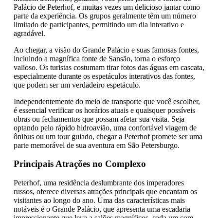
Palácio de Peterhof, e muitas vezes um delicioso jantar como
parte da experiência. Os grupos geralmente têm um número
limitado de participantes, permitindo um dia interativo e
agradável.
Ao chegar, a visão do Grande Palácio e suas famosas fontes,
incluindo a magnífica fonte de Sansão, torna o esforço
valioso. Os turistas costumam tirar fotos das águas em cascata,
especialmente durante os espetáculos interativos das fontes,
que podem ser um verdadeiro espetáculo.
Independentemente do meio de transporte que você escolher,
é essencial verificar os horários atuais e quaisquer possíveis
obras ou fechamentos que possam afetar sua visita. Seja
optando pelo rápido hidroavião, uma confortável viagem de
ônibus ou um tour guiado, chegar a Peterhof promete ser uma
parte memorável de sua aventura em São Petersburgo.
Principais Atrações no Complexo
Peterhof, uma residência deslumbrante dos imperadores
russos, oferece diversas atrações principais que encantam os
visitantes ao longo do ano. Uma das características mais
notáveis é o Grande Palácio, que apresenta uma escadaria
impressionante que leva a salões magníficos, cada um com