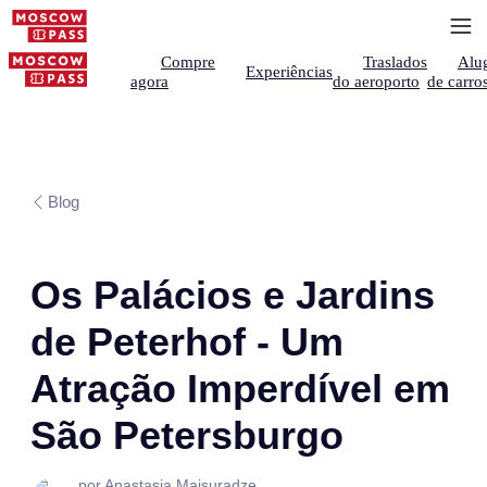
Compre
Traslados
Alu
Experiências
agora
do aeroporto
de carro
Blog
Os Palácios e Jardins
de Peterhof - Um
Atração Imperdível em
São Petersburgo
por Anastasia Maisuradze