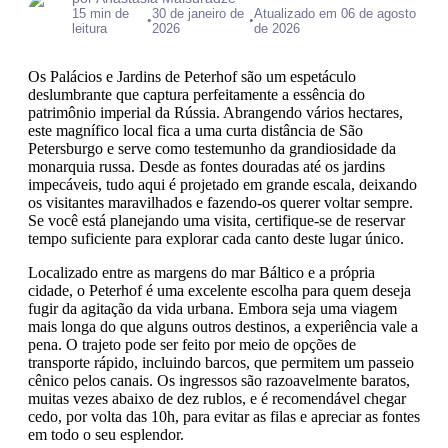
15 min de
30 de janeiro de
Atualizado em 06 de agosto
•
•
leitura
2026
de 2026
Os Palácios e Jardins de Peterhof são um espetáculo
deslumbrante que captura perfeitamente a essência do
patrimônio imperial da Rússia. Abrangendo vários hectares,
este magnífico local fica a uma curta distância de São
Petersburgo e serve como testemunho da grandiosidade da
monarquia russa. Desde as fontes douradas até os jardins
impecáveis, tudo aqui é projetado em grande escala, deixando
os visitantes maravilhados e fazendo-os querer voltar sempre.
Se você está planejando uma visita, certifique-se de reservar
tempo suficiente para explorar cada canto deste lugar único.
Localizado entre as margens do mar Báltico e a própria
cidade, o Peterhof é uma excelente escolha para quem deseja
fugir da agitação da vida urbana. Embora seja uma viagem
mais longa do que alguns outros destinos, a experiência vale a
pena. O trajeto pode ser feito por meio de opções de
transporte rápido, incluindo barcos, que permitem um passeio
cênico pelos canais. Os ingressos são razoavelmente baratos,
muitas vezes abaixo de dez rublos, e é recomendável chegar
cedo, por volta das 10h, para evitar as filas e apreciar as fontes
em todo o seu esplendor.