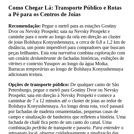
Como Chegar Lá: Transporte Público e Rotas
a Pé para os Centros de Joias
Recomendação:
Pegue o metrô para as estações Gostiny
Dvor ou Nevsky Prospekt; saia na Nevsky Prospekt e
caminhe para o norte ao longo da orla em direção ao cluster
de joias Bolshaya Konyushennaya, a cerca de 0,8 a 1,2 km de
distância, um ponto imperdível para compradores que buscam
peças brilhantes. Esta rota
narrativa
combina
exploração
com
um cenário
deslumbrante
de fachadas históricas, exibições de
vitrines
e contexto Yusupov ao longo da água Moika.
Barracas
temporárias
ao longo de Bolshaya Konyushennaya
adicionam textura.
Opções de transporte público:
De qualquer canto de São
Petersburgo, pegue o metrô para Gostiny Dvor ou Nevsky
Prospekt; saia em direção à Nevsky Prospekt e comece a
caminhar de 7 a 12 minutos até o cluster de joias ao redor de
Bolshaya Konyushennaya. Ao longo desta rota, você passará
por fachadas de madeira ornamentadas, pequenas casas de
campo e sinalização de banheiros que refletem a história. Uma
fachada de chalé fica perto de um canto do canal. Uma
combinação
perfeita
de transporte e passeio.
Para entender
o
artesanato local, observe cuidadosamente a sinalização das