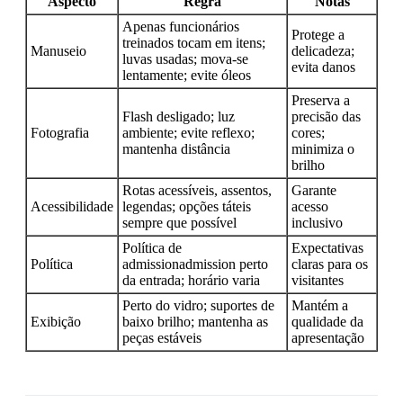
Aspecto
Regra
Notas
Apenas funcionários
Protege a
treinados tocam em itens;
Manuseio
delicadeza;
luvas usadas; mova-se
evita danos
lentamente; evite óleos
Preserva a
Flash desligado; luz
precisão das
Fotografia
ambiente; evite reflexo;
cores;
mantenha distância
minimiza o
brilho
Rotas acessíveis, assentos,
Garante
Acessibilidade
legendas; opções táteis
acesso
sempre que possível
inclusivo
Política de
Expectativas
Política
admissionadmission perto
claras para os
da entrada; horário varia
visitantes
Perto do vidro; suportes de
Mantém a
Exibição
baixo brilho; mantenha as
qualidade da
peças estáveis
apresentação