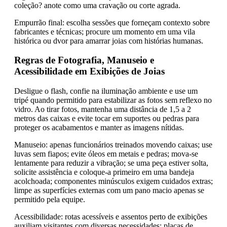
coleção? anote como uma cravação ou corte agrada.
Empurrão final: escolha sessões que forneçam contexto sobre
fabricantes e técnicas; procure um momento em uma vila
histórica ou dvor para amarrar joias com histórias humanas.
Regras de Fotografia, Manuseio e
Acessibilidade em Exibições de Joias
Desligue o flash, confie na iluminação ambiente e use um
tripé quando permitido para estabilizar as fotos sem reflexo no
vidro. Ao tirar fotos, mantenha uma distância de 1,5 a 2
metros das caixas e evite tocar em suportes ou pedras para
proteger os acabamentos e manter as imagens nítidas.
Manuseio: apenas funcionários treinados movendo caixas; use
luvas sem fiapos; evite óleos em metais e pedras; mova-se
lentamente para reduzir a vibração; se uma peça estiver solta,
solicite assistência e coloque-a primeiro em uma bandeja
acolchoada; componentes minúsculos exigem cuidados extras;
limpe as superfícies externas com um pano macio apenas se
permitido pela equipe.
Acessibilidade: rotas acessíveis e assentos perto de exibições
auxiliam visitantes com diversas necessidades; placas de