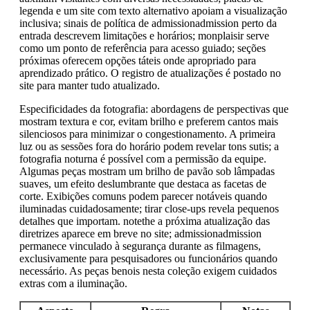
legenda e um site com texto alternativo apoiam a visualização
inclusiva; sinais de política de admissionadmission perto da
entrada descrevem limitações e horários; monplaisir serve
como um ponto de referência para acesso guiado; seções
próximas oferecem opções táteis onde apropriado para
aprendizado prático. O registro de atualizações é postado no
site para manter tudo atualizado.
Especificidades da fotografia: abordagens de perspectivas que
mostram textura e cor, evitam brilho e preferem cantos mais
silenciosos para minimizar o congestionamento. A primeira
luz ou as sessões fora do horário podem revelar tons sutis; a
fotografia noturna é possível com a permissão da equipe.
Algumas peças mostram um brilho de pavão sob lâmpadas
suaves, um efeito deslumbrante que destaca as facetas de
corte. Exibições comuns podem parecer notáveis quando
iluminadas cuidadosamente; tirar close-ups revela pequenos
detalhes que importam. notethe a próxima atualização das
diretrizes aparece em breve no site; admissionadmission
permanece vinculado à segurança durante as filmagens,
exclusivamente para pesquisadores ou funcionários quando
necessário. As peças benois nesta coleção exigem cuidados
extras com a iluminação.