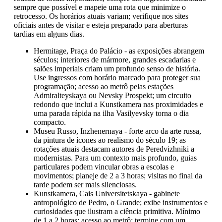
sempre que possível e mapeie uma rota que minimize o
retrocesso. Os horários atuais variam; verifique nos sites
oficiais antes de visitar e esteja preparado para aberturas
tardias em alguns dias.
Hermitage, Praça do Palácio - as exposições abrangem
séculos; interiores de mármore, grandes escadarias e
salões imperiais criam um profundo senso de história.
Use ingressos com horário marcado para proteger sua
programação; acesso ao metrô pelas estações
Admiralteyskaya ou Nevsky Prospekt; um circuito
redondo que inclui a Kunstkamera nas proximidades e
uma parada rápida na ilha Vasilyevsky torna o dia
compacto.
Museu Russo, Inzhenernaya - forte arco da arte russa,
da pintura de ícones ao realismo do século 19; as
rotações atuais destacam autores de Peredvizhniki a
modernistas. Para um contexto mais profundo, guias
particulares podem vincular obras a escolas e
movimentos; planeje de 2 a 3 horas; visitas no final da
tarde podem ser mais silenciosas.
Kunstkamera, Cais Universitetskaya - gabinete
antropológico de Pedro, o Grande; exibe instrumentos e
curiosidades que ilustram a ciência primitiva. Mínimo
de 1 a 2 horas; acesso ao metrô; termine com um