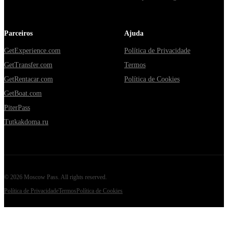
Parceiros
Ajuda
GetExperience.com
Política de Privacidade
GetTransfer.com
Termos
GetRentacar.com
Política de Cookies
GetBoat.com
PiterPass
Tutkakdoma.ru
©
2026
Moscow Pass
. All rights reserved.
Política de Privacidade
Termos
Política de Cookies