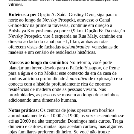
vitrines.
Roteiros a pé:
Opção A: Saída Gostiny Dvor, siga para o
norte ao longo da Nevsky Prospekt, atravesse o Canal
Griboedov na primeira travessia, continue em direção a
Bolshaya Konyushennaya por ~0,9 km. Opção B: Da estação
Nevsky Prospekt, vire à esquerda na Rua Maly, caminhe em
direção ao lado do canal por ~1,1 km; ambas as rotas
oferecem vistas de fachadas
deslumbrantes
, venezianas de
madeira e um cenário de residências históricas.
Marcos ao longo do caminho:
No retorno, você pode
planejar um breve desvio para o Palácio Yusupov, de frente
para a água e o rio Moika; este contexto da era da casa de
banhos adiciona profundidade à
narrativa
de exploração e se
conecta com a história profundamente rica de enormes
residências de madeira onde as pessoas viviam. Nas
proximidades, as pessoas se movem ao longo de caminhos,
adicionando uma dimensão humana.
Notas práticas:
Os centros de joias operam em horários
aproximadamente das 10:00 às 19:00, às vezes estendendo-se
até as 20:00 na alta temporada; Domingos mais curtos. Traga
dinheiro e cartões; muitas lojas aceitam cartões, mas algumas
lojas familiares preferem dinheiro. Se você não trouxe