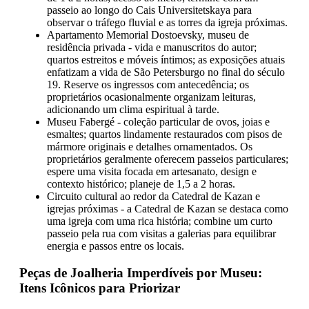
passeio ao longo do Cais Universitetskaya para
observar o tráfego fluvial e as torres da igreja próximas.
Apartamento Memorial Dostoevsky, museu de
residência privada - vida e manuscritos do autor;
quartos estreitos e móveis íntimos; as exposições atuais
enfatizam a vida de São Petersburgo no final do século
19. Reserve os ingressos com antecedência; os
proprietários ocasionalmente organizam leituras,
adicionando um clima espiritual à tarde.
Museu Fabergé - coleção particular de ovos, joias e
esmaltes; quartos lindamente restaurados com pisos de
mármore originais e detalhes ornamentados. Os
proprietários geralmente oferecem passeios particulares;
espere uma visita focada em artesanato, design e
contexto histórico; planeje de 1,5 a 2 horas.
Circuito cultural ao redor da Catedral de Kazan e
igrejas próximas - a Catedral de Kazan se destaca como
uma igreja com uma rica história; combine um curto
passeio pela rua com visitas a galerias para equilibrar
energia e passos entre os locais.
Peças de Joalheria Imperdíveis por Museu:
Itens Icônicos para Priorizar