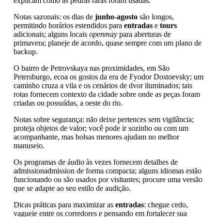
explicam como as pedras raras foram usadas.
Notas sazonais: os dias de
junho-agosto
são longos,
permitindo horários estendidos para
entradas
e
tours
adicionais; alguns locais
openmay
para aberturas de
primavera; planeje de acordo, quase sempre com um plano de
backup.
O bairro de Petrovskaya nas proximidades, em São
Petersburgo, ecoa os gostos da era de Fyodor Dostoevsky; um
caminho cruza a vila e os cenários de dvor iluminados; tais
rotas fornecem contexto da cidade sobre onde as peças foram
criadas ou possuídas, a oeste do rio.
Notas sobre segurança: não deixe pertences sem vigilância;
proteja objetos de valor; você pode ir sozinho ou com um
acompanhante, mas bolsas menores ajudam no melhor
manuseio.
Os programas de áudio às vezes fornecem detalhes de
admissionadmission de forma compacta; alguns idiomas estão
funcionando ou são usados por visitantes; procure uma versão
que se adapte ao seu estilo de audição.
Dicas práticas para maximizar as
entradas
: chegue cedo,
vagueie entre os corredores e pensando em fortalecer sua