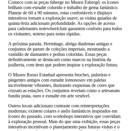
Comece com as peças faberge no Museu Fabergé; os ícones
brilham com esmalte colorido e trabalho de gema fantástico.
Planeje de 60 a 90 minutos, rotas confortáveis e displays
interativos tornam a exploração suave; as visitas guiadas de
quinta-feira adicionam profundidade. As opções de acesso
para cadeirantes notewheelchair garantem conforto para todos
os visitantes, noteno para notas rápidas.
A próxima parada, Hermitage, abriga diademas antigas e
conjuntos de parure de coleções imperiais, mostrando a
vastidão de diamantes e pedras coloridas. Essas peças
definitivamente se destacam como marcos na história da
joalheria, com itens que podem inspirar a exploração futura.
O Museu Russo Estadual apresenta broches, pulseiras e
pingentes antigos com esmalte lomonosov em paletas
incrivelmente vibrantes, ilustrando esquemas de cores que
cruzam as estações. Os conjuntos revelam como o artesanato
fundiu prata, ouro e esmalte em arte vestível.
Outros locais adicionam contraste com reinterpretações
modernas; existem colares e anéis fantásticos inspirados em
ícones do passado, com workshops interativos que convidam
à exploração pessoal. Mais do que uma exibição, essas peças
interativas incentivam o planejamento para futuras visitas e o