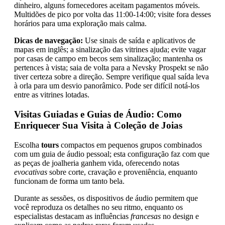
dinheiro, alguns fornecedores aceitam pagamentos móveis.
Multidões de pico por volta das 11:00-14:00; visite fora desses
horários para uma exploração mais calma.
Dicas de navegação:
Use sinais de saída e aplicativos de
mapas em inglês; a sinalização das vitrines ajuda; evite vagar
por casas de campo em becos sem sinalização; mantenha os
pertences à vista; saia de volta para a Nevsky Prospekt se não
tiver certeza sobre a direção. Sempre verifique qual saída leva
à orla para um desvio panorâmico. Pode ser difícil notá-los
entre as vitrines lotadas.
Visitas Guiadas e Guias de Áudio: Como
Enriquecer Sua Visita à Coleção de Joias
Escolha
tours
compactos em pequenos grupos combinados
com um guia de áudio pessoal; esta configuração faz com que
as peças de joalheria ganhem vida, oferecendo notas
evocativas
sobre corte, cravação e proveniência, enquanto
funcionam de forma um tanto bela.
Durante as sessões, os dispositivos de áudio permitem que
você reproduza os detalhes no seu ritmo, enquanto os
especialistas destacam as influências
francesas
no design e