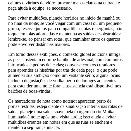
calmos e vitrines de vidro; procure mapas claros na entrada e
peça ajuda à equipe, se necessário.
Para evitar multidões, planeje horários no início da manhã ou
no final da noite; se você viajar com um casal ou um pequeno
grupo, reserve juntos para compartilhar notas e perguntas; não
toque em joias adornadas e mantenha as saídas desobstruídas;
lembre-se, ao pensar em rotas, que caminhar entre os quartos
pode envolver distâncias maiores.
Em torno dessas exibições, o contexto global adiciona intriga;
as peças ostentam enorme habilidade artesanal, com conjuntos
intrincados e pedras delicadas; converse com os curadores
para aprender as histórias por trás de cada peça, o que pode
aumentar sua ambição como um visitante sério; alguns locais
incluem degustações de vodka perto de lounges adjacentes
para estender uma noite fora; a assistência está disponível nos
balcões de boas-vindas.
Os marcadores de nota como notenot aparecem perto de
portas restritas; esteja ciente da sinalização interna nas rotas de
saída; planeje uma saída suave pela margem do rio Moika
iluminada à noite após uma visita tardia; isso ajuda a evitar
multidões errantes em noites em que as ruas se enchem e
mantém a segurança intacta.