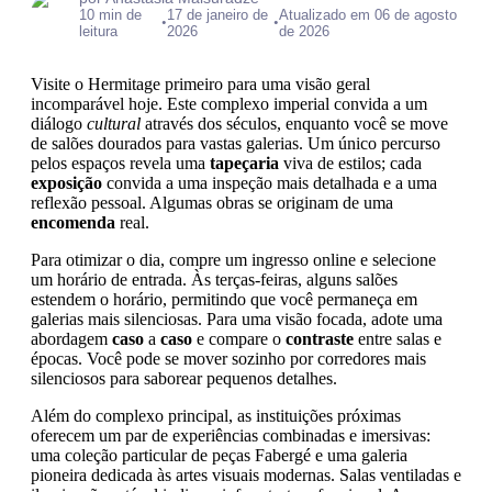
10 min de
17 de janeiro de
Atualizado em 06 de agosto
•
•
leitura
2026
de 2026
Visite o Hermitage primeiro para uma visão geral
incomparável hoje. Este complexo imperial convida a um
diálogo
cultural
através dos séculos, enquanto você se move
de salões dourados para vastas galerias. Um único percurso
pelos espaços revela uma
tapeçaria
viva de estilos; cada
exposição
convida a uma inspeção mais detalhada e a uma
reflexão pessoal. Algumas obras se originam de uma
encomenda
real.
Para otimizar o dia, compre um ingresso online e selecione
um horário de entrada. Às terças-feiras, alguns salões
estendem o horário, permitindo que você permaneça em
galerias mais silenciosas. Para uma visão focada, adote uma
abordagem
caso
a
caso
e compare o
contraste
entre salas e
épocas. Você pode se mover sozinho por corredores mais
silenciosos para saborear pequenos detalhes.
Além do complexo principal, as instituições próximas
oferecem um par de experiências combinadas e imersivas:
uma coleção particular de peças Fabergé e uma galeria
pioneira dedicada às artes visuais modernas. Salas ventiladas e