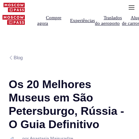
Compre
Traslados
Alu
Experiências
agora
do aeroporto
de carro
Blog
Os 20 Melhores
Museus em São
Petersburgo, Rússia -
O Guia Definitivo
por Anastasia Maisuradze