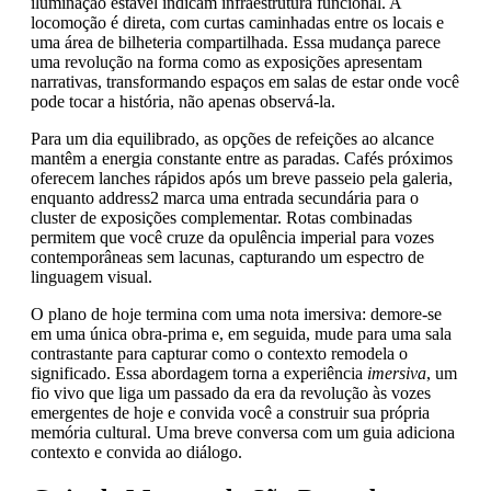
iluminação estável indicam infraestrutura funcional. A
locomoção é direta, com curtas caminhadas entre os locais e
uma área de bilheteria compartilhada. Essa mudança parece
uma revolução na forma como as exposições apresentam
narrativas, transformando espaços em salas de estar onde você
pode tocar a história, não apenas observá-la.
Para um dia equilibrado, as opções de refeições ao alcance
mantêm a energia constante entre as paradas. Cafés próximos
oferecem lanches rápidos após um breve passeio pela galeria,
enquanto address2 marca uma entrada secundária para o
cluster de exposições complementar. Rotas combinadas
permitem que você cruze da opulência imperial para vozes
contemporâneas sem lacunas, capturando um espectro de
linguagem visual.
O plano de hoje termina com uma nota imersiva: demore-se
em uma única obra-prima e, em seguida, mude para uma sala
contrastante para capturar como o contexto remodela o
significado. Essa abordagem torna a experiência
imersiva
, um
fio vivo que liga um passado da era da revolução às vozes
emergentes de hoje e convida você a construir sua própria
memória cultural. Uma breve conversa com um guia adiciona
contexto e convida ao diálogo.