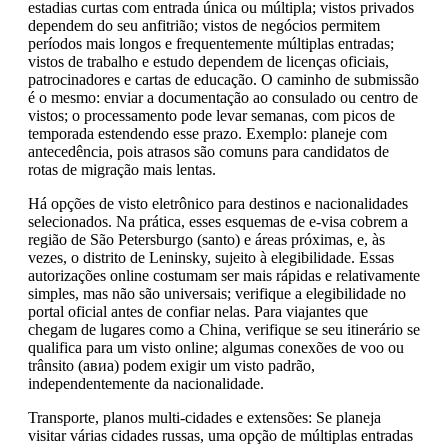
estadias curtas com entrada única ou múltipla; vistos privados
dependem do seu anfitrião; vistos de negócios permitem
períodos mais longos e frequentemente múltiplas entradas;
vistos de trabalho e estudo dependem de licenças oficiais,
patrocinadores e cartas de educação. O caminho de submissão
é o mesmo: enviar a documentação ao consulado ou centro de
vistos; o processamento pode levar semanas, com picos de
temporada estendendo esse prazo. Exemplo: planeje com
antecedência, pois atrasos são comuns para candidatos de
rotas de migração mais lentas.
Há opções de visto eletrônico para destinos e nacionalidades
selecionados. Na prática, esses esquemas de e-visa cobrem a
região de São Petersburgo (santo) e áreas próximas, e, às
vezes, o distrito de Leninsky, sujeito à elegibilidade. Essas
autorizações online costumam ser mais rápidas e relativamente
simples, mas não são universais; verifique a elegibilidade no
portal oficial antes de confiar nelas. Para viajantes que
chegam de lugares como a China, verifique se seu itinerário se
qualifica para um visto online; algumas conexões de voo ou
trânsito (авиа) podem exigir um visto padrão,
independentemente da nacionalidade.
Transporte, planos multi-cidades e extensões: Se planeja
visitar várias cidades russas, uma opção de múltiplas entradas