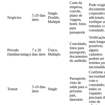
Carta da
Pode exigi
empresa,
documento
convite,
Single,
corporativ
5-20 dias
plano de
Negócios
Double,
adicionais;
úteis
viagem,
Multiple
verifique a
hotel, fotos
entradas c
para
consulado.
passaporte
Verificaçõ
mais longa
Convidado,
possíveis;
fotos para
Privado
7 a 20
Único,
alguns
passaporte,
(familiar/amigo)
dias úteis
Múltiplo
cadastros
documentos
podem ser
do anfitrião
restritos po
nacionalid
Confirme 
necessidad
Passaporte,
com o
visto de
consulado
5-10 dias
saída para o
Transit
Single
todos os
úteis
próximo
viajantes
país,
precisam d
itinerário
visto de