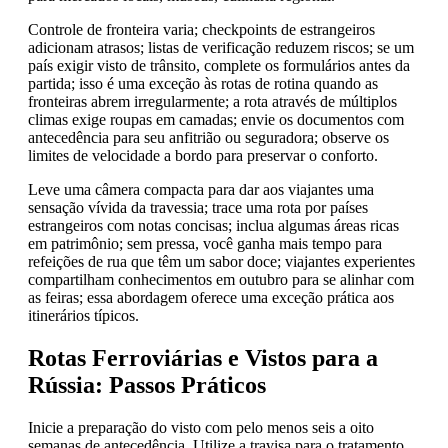
Controle de fronteira varia; checkpoints de estrangeiros
adicionam atrasos; listas de verificação reduzem riscos; se um
país exigir visto de trânsito, complete os formulários antes da
partida; isso é uma exceção às rotas de rotina quando as
fronteiras abrem irregularmente; a rota através de múltiplos
climas exige roupas em camadas; envie os documentos com
antecedência para seu anfitrião ou seguradora; observe os
limites de velocidade a bordo para preservar o conforto.
Leve uma câmera compacta para dar aos viajantes uma
sensação vívida da travessia; trace uma rota por países
estrangeiros com notas concisas; inclua algumas áreas ricas
em patrimônio; sem pressa, você ganha mais tempo para
refeições de rua que têm um sabor doce; viajantes experientes
compartilham conhecimentos em outubro para se alinhar com
as feiras; essa abordagem oferece uma exceção prática aos
itinerários típicos.
Rotas Ferroviárias e Vistos para a
Rússia: Passos Práticos
Inicie a preparação do visto com pelo menos seis a oito
semanas de antecedência. Utilize a travisa para o tratamento