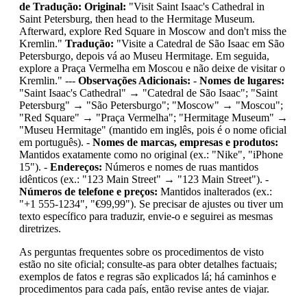
de Tradução:
Original:
"Visit Saint Isaac's Cathedral in
Saint Petersburg, then head to the Hermitage Museum.
Afterward, explore Red Square in Moscow and don't miss the
Kremlin."
Tradução:
"Visite a Catedral de São Isaac em São
Petersburgo, depois vá ao Museu Hermitage. Em seguida,
explore a Praça Vermelha em Moscou e não deixe de visitar o
Kremlin." ---
Observações Adicionais:
-
Nomes de lugares:
"Saint Isaac's Cathedral" → "Catedral de São Isaac"; "Saint
Petersburg" → "São Petersburgo"; "Moscow" → "Moscou";
"Red Square" → "Praça Vermelha"; "Hermitage Museum" →
"Museu Hermitage" (mantido em inglês, pois é o nome oficial
em português). -
Nomes de marcas, empresas e produtos:
Mantidos exatamente como no original (ex.: "Nike", "iPhone
15"). -
Endereços:
Números e nomes de ruas mantidos
idênticos (ex.: "123 Main Street" → "123 Main Street"). -
Números de telefone e preços:
Mantidos inalterados (ex.:
"+1 555-1234", "€99,99"). Se precisar de ajustes ou tiver um
texto específico para traduzir, envie-o e seguirei as mesmas
diretrizes.
As perguntas frequentes sobre os procedimentos de visto
estão no site oficial; consulte-as para obter detalhes factuais;
exemplos de fatos e regras são explicados lá; há caminhos e
procedimentos para cada país, então revise antes de viajar.