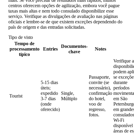
mais. Se você precisar de resultados mais rápidos, muitos
centros oferecem opções de agilização, embora você pague
taxas mais altas e nem todo consulado disponibilize esse
serviço. Verifique as divulgações de avaliação nas páginas
oficiais e lembre-se de que existem exceções dependendo do
país de origem e das entradas solicitadas.
Tipo de visto
Tempo de
Documentos-
processamento
Entries
Notes
chave
típico
Verifique a
disponibili
podem apli
Passaporte,
se exceçõe
5-15 dias
convite (se
durante
úteis;
necessário),
períodos
expedido
Single,
confirmação
movimenta
Tourist
3-7 dias
Múltiplo
do hotel,
em São
(onde
voo de
Petersburg
oferecido)
regresso,
em grande
fotos.
consulados
Wi-Fi
disponível
áreas de es