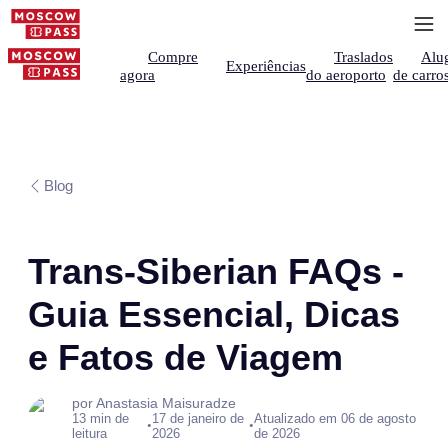
Compre
Traslados
Alu
Experiências
agora
do aeroporto
de carro
Blog
Trans-Siberian FAQs -
Guia Essencial, Dicas
e Fatos de Viagem
por Anastasia Maisuradze
13 min de
17 de janeiro de
Atualizado em 06 de agosto
•
•
leitura
2026
de 2026