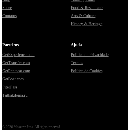
Sobre
Food & Restaurants
Contatos
Arts & Culture
History & Heritage
Parceiros
Ajuda
GetExperience.com
Política de Privacidade
GetTransfer.com
Termos
GetRentacar.com
Política de Cookies
GetBoat.com
PiterPass
Tutkakdoma.ru
©
2026
Moscow Pass
. All rights reserved.