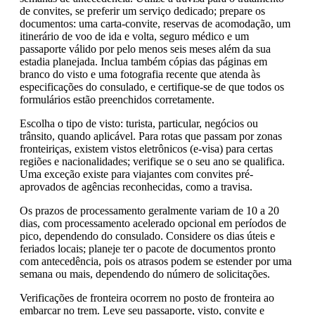
de convites, se preferir um serviço dedicado; prepare os
documentos: uma carta-convite, reservas de acomodação, um
itinerário de voo de ida e volta, seguro médico e um
passaporte válido por pelo menos seis meses além da sua
estadia planejada. Inclua também cópias das páginas em
branco do visto e uma fotografia recente que atenda às
especificações do consulado, e certifique-se de que todos os
formulários estão preenchidos corretamente.
Escolha o tipo de visto: turista, particular, negócios ou
trânsito, quando aplicável. Para rotas que passam por zonas
fronteiriças, existem vistos eletrônicos (e-visa) para certas
regiões e nacionalidades; verifique se o seu ano se qualifica.
Uma exceção existe para viajantes com convites pré-
aprovados de agências reconhecidas, como a travisa.
Os prazos de processamento geralmente variam de 10 a 20
dias, com processamento acelerado opcional em períodos de
pico, dependendo do consulado. Considere os dias úteis e
feriados locais; planeje ter o pacote de documentos pronto
com antecedência, pois os atrasos podem se estender por uma
semana ou mais, dependendo do número de solicitações.
Verificações de fronteira ocorrem no posto de fronteira ao
embarcar no trem. Leve seu passaporte, visto, convite e