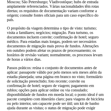
Moscou; São Petersburgo; Vladivostóque; hubs de entrada
amplamente referenciados. Várias nacionalidades têm rotas
diretas; os requisitos de documentação variam conforme a
origem; consulte fontes oficiais para um caso específico do
país.
O propósito da viagem determina o tipo de visto: turismo;
visita a familiares; negócios; migração. Para turismo, os
documentos incluem convite; confirmação de hotel; seguro
médico. Para estadias mais longas, podem ser necessários
documentos de migração mais prova de fundos. Alterações
em outubro podem afetar os prazos de processamento; os
horários de revisão variam; normalmente, os processos levam
de horas a vários dias.
Passos práticos: reúna o conjunto de documentos antes de
aplicar: passaporte válido por pelo menos seis meses além da
estadia planejada; uma página em branco no visto; formulário
de solicitação preenchido; foto recente; convite ou
confirmação de hotel; seguro de viagem; pagamento em
rublos; opções para aplicar online ou via consulado;
disponibilidade de fundos em moeda local; o ponto ideal é um
pacote completo com itinerário claro; para viagens de bicicleta
ou pelo interior, um capacete pode ser útil; um kit de banho
ajuda durante as visitas; o status de migração pode exigir