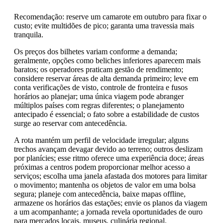
Recomendação: reserve um camarote em outubro para fixar o
custo; evite multidões de pico; garanta uma travessia mais
tranquila.
Os preços dos bilhetes variam conforme a demanda;
geralmente, opções como beliches inferiores aparecem mais
baratos; os operadores praticam gestão de rendimento;
considere reservar áreas de alta demanda primeiro; leve em
conta verificações de visto, controle de fronteira e fusos
horários ao planejar; uma única viagem pode abranger
múltiplos países com regras diferentes; o planejamento
antecipado é essencial; o fato sobre a estabilidade de custos
surge ao reservar com antecedência.
A rota mantém um perfil de velocidade irregular; alguns
trechos avançam devagar devido ao terreno; outros deslizam
por planícies; esse ritmo oferece uma experiência doce; áreas
próximas a centros podem proporcionar melhor acesso a
serviços; escolha uma janela afastada dos motores para limitar
o movimento; mantenha os objetos de valor em uma bolsa
segura; planeje com antecedência, baixe mapas offline,
armazene os horários das estações; envie os planos da viagem
a um acompanhante; a jornada revela oportunidades de ouro
para mercados locais, museus, culinária regional.