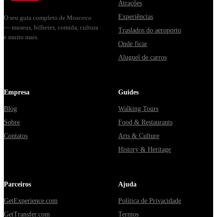
Atrações
Experiências
O seu guia completo de Moscovo
— museus, bilhetes, comida, cultura
Traslados do aeroporto
e muito mais.
Onde ficar
Aluguel de carros
Empresa
Guides
Blog
Walking Tours
Sobre
Food & Restaurants
Contatos
Arts & Culture
History & Heritage
Parceiros
Ajuda
GetExperience.com
Política de Privacidade
GetTransfer.com
Termos