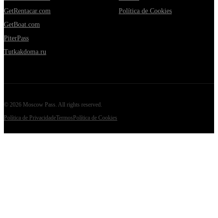
GetRentacar.com
Política de Cookies
GetBoat.com
PiterPass
Tutkakdoma.ru
©
2026
Moscow Pass
. All rights reserved.
Política de Privacidade
Termos
Política de Cookies