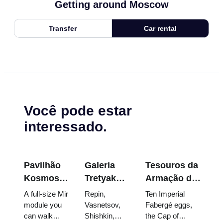
Getting around Moscow
Transfer
Car rental
Você pode estar
interessado.
Pavilhão
Galeria
Tesouros da
Kosmos
Tretyakov:
Armação do
na
As Obras-
Kremlin:
A full-size Mir
Repin,
Ten Imperial
VDNKh:
Primas
Ovos
module you
Vasnetsov,
Fabergé eggs,
can walk
Shishkin,
the Cap of
Dentro da
que Vale a
Fabergé,