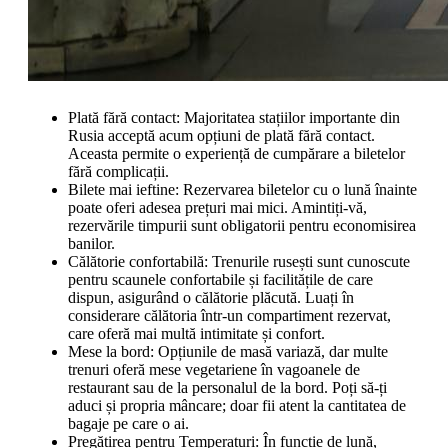
Plată fără contact: Majoritatea stațiilor importante din
Rusia acceptă acum opțiuni de plată fără contact.
Aceasta permite o experiență de cumpărare a biletelor
fără complicații.
Bilete mai ieftine: Rezervarea biletelor cu o lună înainte
poate oferi adesea prețuri mai mici. Amintiți-vă,
rezervările timpurii sunt obligatorii pentru economisirea
banilor.
Călătorie confortabilă: Trenurile rusești sunt cunoscute
pentru scaunele confortabile și facilitățile de care
dispun, asigurând o călătorie plăcută. Luați în
considerare călătoria într-un compartiment rezervat,
care oferă mai multă intimitate și confort.
Mese la bord: Opțiunile de masă variază, dar multe
trenuri oferă mese vegetariene în vagoanele de
restaurant sau de la personalul de la bord. Poți să-ți
aduci și propria mâncare; doar fii atent la cantitatea de
bagaje pe care o ai.
Pregătirea pentru Temperaturi: În funcție de lună,