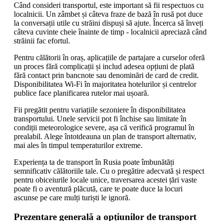
Când consideri transportul, este important să fii respectuos cu
localnicii. Un zâmbet și câteva fraze de bază în rusă pot duce
la conversații utile cu străini dispuși să ajute. Încerca să înveți
câteva cuvinte cheie înainte de timp - localnicii apreciază când
străinii fac efortul.
Pentru călătorii în oraș, aplicațiile de partajare a curselor oferă
un proces fără complicații și includ adesea opțiuni de plată
fără contact prin bancnote sau denominări de card de credit.
Disponibilitatea Wi-Fi în majoritatea hotelurilor și centrelor
publice face planificarea rutelor mai ușoară.
Fii pregătit pentru variațiile sezoniere în disponibilitatea
transportului. Unele servicii pot fi închise sau limitate în
condiții meteorologice severe, așa că verifică programul în
prealabil. Alege întotdeauna un plan de transport alternativ,
mai ales în timpul temperaturilor extreme.
Experiența ta de transport în Rusia poate îmbunătăți
semnificativ călătoriile tale. Cu o pregătire adecvată și respect
pentru obiceiurile locale unice, traversarea acestei țări vaste
poate fi o aventură plăcută, care te poate duce la locuri
ascunse pe care mulți turiști le ignoră.
Prezentare generală a opțiunilor de transport