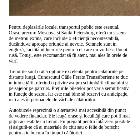
Pentru deplasările locale, transportul public este esențial.
Orașe precum Moscova și Sankt Petersburg oferă un sistem
de metrou extins, care include o eficiență necontestabilă,
ducându-te aproape oriunde ai nevoie. Semnele sunt în
engleză, facilitând lucrurile pentru cei care nu vorbesc fluent
rusă. Totuși, este recomandat să fii atent, mai ales în orele de
vârf.
Trenurile sunt o altă opțiune excelentă pentru călătoriile pe
distanțe lungi. Cunoscutul Căile Ferate Transsiberiene te duc
în inima țării, oferind o privire asupra schimbării climatului și
peisajelor pe parcurs. Prețurile biletelor pot varia semnificativ
în funcție de sezon, iar este mai bine să rezervi cu anticipație,
mai ales în perioadele de vârf ale călătoriilor.
Autobuzele reprezintă o alternativă mai accesibilă din punct
de vedere financiar. Ele leagă orașe și localități care pot fi mai
puțin accesibile cu trenul. Fii pregătit pentru întârzieri posibile
și asigură-te că ai materiale de citit sau o felie de borscht
pentru a te bucura în timpul călătoriei.