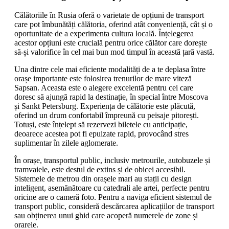
Călătoriile în Rusia oferă o varietate de opțiuni de transport
care pot îmbunătăți călătoria, oferind atât conveniență, cât și o
oportunitate de a experimenta cultura locală. Înțelegerea
acestor opțiuni este crucială pentru orice călător care dorește
să-și valorifice în cel mai bun mod timpul în această țară vastă.
Una dintre cele mai eficiente modalități de a te deplasa între
orașe importante este folosirea trenurilor de mare viteză
Sapsan. Aceasta este o alegere excelentă pentru cei care
doresc să ajungă rapid la destinație, în special între Moscova
și Sankt Petersburg. Experiența de călătorie este plăcută,
oferind un drum confortabil împreună cu peisaje pitorești.
Totuși, este înțelept să rezervezi biletele cu anticipație,
deoarece acestea pot fi epuizate rapid, provocând stres
suplimentar în zilele aglomerate.
În orașe, transportul public, inclusiv metrourile, autobuzele și
tramvaiele, este destul de extins și de obicei accesibil.
Sistemele de metrou din orașele mari au stații cu design
inteligent, asemănătoare cu catedrali ale artei, perfecte pentru
oricine are o cameră foto. Pentru a naviga eficient sistemul de
transport public, consideră descărcarea aplicațiilor de transport
sau obținerea unui ghid care acoperă numerele de zone și
orarele.