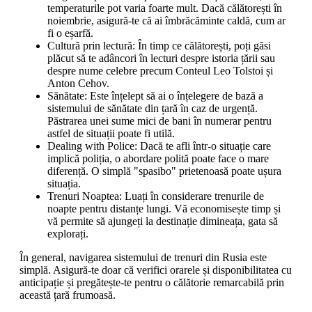
temperaturile pot varia foarte mult. Dacă călătorești în
noiembrie, asigură-te că ai îmbrăcăminte caldă, cum ar
fi o eșarfă.
Cultură prin lectură: În timp ce călătorești, poți găsi
plăcut să te adâncori în lecturi despre istoria țării sau
despre nume celebre precum Conteul Leo Tolstoi și
Anton Cehov.
Sănătate: Este înțelept să ai o înțelegere de bază a
sistemului de sănătate din țară în caz de urgență.
Păstrarea unei sume mici de bani în numerar pentru
astfel de situații poate fi utilă.
Dealing with Police: Dacă te afli într-o situație care
implică poliția, o abordare polită poate face o mare
diferență. O simplă "spasibo" prietenoasă poate ușura
situația.
Trenuri Noaptea: Luați în considerare trenurile de
noapte pentru distanțe lungi. Vă economisește timp și
vă permite să ajungeți la destinație dimineața, gata să
explorați.
În general, navigarea sistemului de trenuri din Rusia este
simplă. Asigură-te doar că verifici orarele și disponibilitatea cu
anticipație și pregătește-te pentru o călătorie remarcabilă prin
această țară frumoasă.