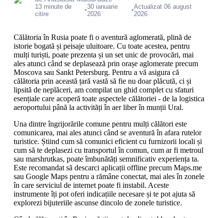
13 minute de
30 ianuarie
Actualizat 06 august
•
•
citire
2026
2026
Călătoria în Rusia poate fi o aventură aglomerată, plină de
istorie bogată și peisaje uluitoare. Cu toate acestea, pentru
mulți turiști, poate prezenta și un set unic de provocări, mai
ales atunci când se deplasează prin orașe aglomerate precum
Moscova sau Sankt Petersburg. Pentru a vă asigura că
călătoria prin această țară vastă să fie nu doar plăcută, ci și
lipsită de neplăceri, am compilat un ghid complet cu sfaturi
esențiale care acoperă toate aspectele călătoriei - de la logistica
aeroportului până la activități în aer liber în munții Ural.
Una dintre îngrijorările comune pentru mulți călători este
comunicarea, mai ales atunci când se aventură în afara rutelor
turistice. Știind cum să comunici eficient cu furnizorii locali și
cum să te deplasezi cu transportul în comun, cum ar fi metroul
sau marshrutkas, poate îmbunătăți semnificativ experiența ta.
Este recomandat să descarci aplicații offline precum Maps.me
sau Google Maps pentru a rămâne conectat, mai ales în zonele
în care serviciul de internet poate fi instabil. Aceste
instrumente îți pot oferi indicațiile necesare și te pot ajuta să
explorezi bijuteriile ascunse dincolo de zonele turistice.