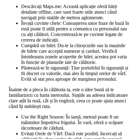
Descărcați Maps.me: Această aplicație oferă hărți
detaliate offline, care sunt foarte utile atunci când
navigați prin stațiile de metrou aglomerate.
Învață cuvinte cheie: Cunoașterea unor fraze de bază în
rusă poate fi utilă pentru a comunica cu personalul sau
cu alți călători. Concentrează-te pe cuvinte legate de
cererea de indicații.
Cumpără un bilet: Du-te la chioșcurile sau la mașinile
de bilete care acceptă numerar și carduri. Verifică
întotdeauna zonele acoperite de bilet; acestea pot varia
în funcție de planurile tale de călătorie.
Păstrează-te în siguranță: Ține portofelul în siguranță și
fii discret cu valorile, mai ales în timpul orelor de vârf.
Evită să stai prea aproape de marginea peronului.
Înainte de a pleca în călătoria ta, este o idee bună să te
familiarizezi cu harta metroului. Stațiile au adesea indicatoare
clare atât în rusă, cât și în engleză, ceea ce poate ajuta atunci
când îți stabilești ruta.
Use the Right Season: În iarnă, metoul poate fi un
mântuitor împotriva frigului. În vară, oferă o scăpare
răcoritoare de căldură.
Evitați Orele de Vârf: Dacă este posibil, încercați să