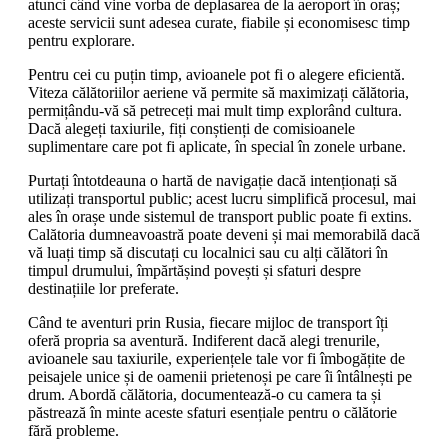
atunci când vine vorba de deplasarea de la aeroport în oraș;
aceste servicii sunt adesea curate, fiabile și economisesc timp
pentru explorare.
Pentru cei cu puțin timp, avioanele pot fi o alegere eficientă.
Viteza călătoriilor aeriene vă permite să maximizați călătoria,
permițându-vă să petreceți mai mult timp explorând cultura.
Dacă alegeți taxiurile, fiți conștienți de comisioanele
suplimentare care pot fi aplicate, în special în zonele urbane.
Purtați întotdeauna o hartă de navigație dacă intenționați să
utilizați transportul public; acest lucru simplifică procesul, mai
ales în orașe unde sistemul de transport public poate fi extins.
Calătoria dumneavoastră poate deveni și mai memorabilă dacă
vă luați timp să discutați cu localnici sau cu alți călători în
timpul drumului, împărtășind povești și sfaturi despre
destinațiile lor preferate.
Când te aventuri prin Rusia, fiecare mijloc de transport îți
oferă propria sa aventură. Indiferent dacă alegi trenurile,
avioanele sau taxiurile, experiențele tale vor fi îmbogățite de
peisajele unice și de oamenii prietenoși pe care îi întâlnești pe
drum. Abordă călătoria, documentează-o cu camera ta și
păstrează în minte aceste sfaturi esențiale pentru o călătorie
fără probleme.