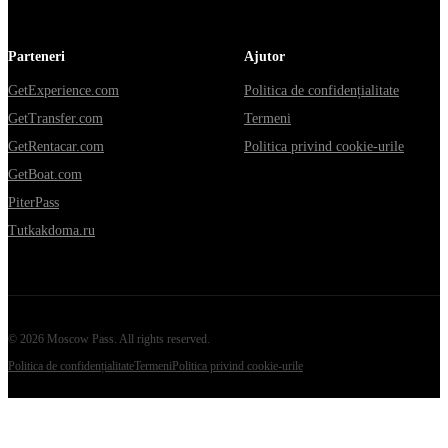
Parteneri
Ajutor
GetExperience.com
Politica de confidențialitate
GetTransfer.com
Termeni
GetRentacar.com
Politica privind cookie-urile
GetBoat.com
PiterPass
Tutkakdoma.ru
©
2026
Moscow Pass
. All rights reserved.
Politica de confidențialitate
Termeni
Politica privind cookie-urile