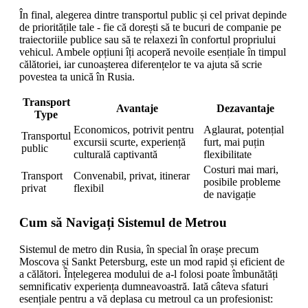
În final, alegerea dintre transportul public și cel privat depinde
de prioritățile tale - fie că dorești să te bucuri de companie pe
traiectoriile publice sau să te relaxezi în confortul propriului
vehicul. Ambele opțiuni îți acoperă nevoile esențiale în timpul
călătoriei, iar cunoașterea diferențelor te va ajuta să scrie
povestea ta unică în Rusia.
Transport
Avantaje
Dezavantaje
Type
Economicos, potrivit pentru
Aglaurat, potențial
Transportul
excursii scurte, experiență
furt, mai puțin
public
culturală captivantă
flexibilitate
Costuri mai mari,
Transport
Convenabil, privat, itinerar
posibile probleme
privat
flexibil
de navigație
Cum să Navigați Sistemul de Metrou
Sistemul de metro din Rusia, în special în orașe precum
Moscova și Sankt Petersburg, este un mod rapid și eficient de
a călători. Înțelegerea modului de a-l folosi poate îmbunătăți
semnificativ experiența dumneavoastră. Iată câteva sfaturi
esențiale pentru a vă deplasa cu metroul ca un profesionist: