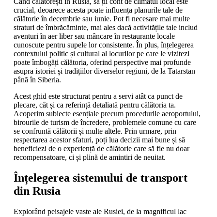
Când călătorești în Rusia, să ții cont de climatul local este
crucial, deoarece acesta poate influența planurile tale de
călătorie în decembrie sau iunie. Pot fi necesare mai multe
straturi de îmbrăcăminte, mai ales dacă activitățile tale includ
aventuri în aer liber sau mâncare în restaurante locale
cunoscute pentru supele lor consistente. În plus, înțelegerea
contextului politic și cultural al locurilor pe care le vizitezi
poate îmbogăți călătoria, oferind perspective mai profunde
asupra istoriei și tradițiilor diverselor regiuni, de la Tatarstan
până în Siberia.
Acest ghid este structurat pentru a servi atât ca punct de
plecare, cât și ca referință detaliată pentru călătoria ta.
Acoperim subiecte esențiale precum procedurile aeroportului,
birourile de turism de încredere, problemele comune cu care
se confruntă călătorii și multe altele. Prin urmare, prin
respectarea acestor sfaturi, poți lua decizii mai bune și să
beneficiezi de o experiență de călătorie care să fie nu doar
recompensatoare, ci și plină de amintiri de neuitat.
Înțelegerea sistemului de transport
din Rusia
Explorând peisajele vaste ale Rusiei, de la magnificul lac