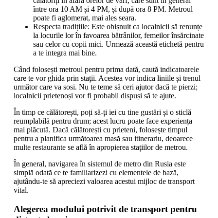
călătoriți în afara orelor de vârf, care sunt în general
între ora 10 AM și 4 PM, și după ora 8 PM. Metroul
poate fi aglomerat, mai ales seara.
Respecta tradițiile: Este obișnuit ca localnicii să renunțe
la locurile lor în favoarea bătrânilor, femeilor însărcinate
sau celor cu copii mici. Urmează această etichetă pentru
a te integra mai bine.
Când folosești metroul pentru prima dată, caută indicatoarele
care te vor ghida prin stații. Acestea vor indica liniile și trenul
următor care va sosi. Nu te teme să ceri ajutor dacă te pierzi;
localnicii prietenoși vor fi probabil dispuși să te ajute.
În timp ce călătorești, poți să-ți iei cu tine gustări și o sticlă
reumplabilă pentru drum; acest lucru poate face experiența
mai plăcută. Dacă călătorești cu prieteni, folosește timpul
pentru a planifica următoarea masă sau itinerariu, deoarece
multe restaurante se află în apropierea stațiilor de metrou.
În general, navigarea în sistemul de metro din Rusia este
simplă odată ce te familiarizezi cu elementele de bază,
ajutându-te să apreciezi valoarea acestui mijloc de transport
vital.
Alegerea modului potrivit de transport pentru