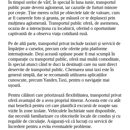
În timpul orelor de vârf, în special în luna iunie, transportul
public poate deveni aglomerat, iar cazurile de furturi minore
pot crește. Ține mereu ochii pe obiectele tale de valoare, cum
ar fi camerele foto și geanta, pe măsură ce te deplasezi prin
mulțimea aglomerată. Transportul public oferă, de asemenea,
ocazia de a interacționa cu localnicii, oferind o oportunitate
captivantă de a observa viața cotidiană rusă.
Pe de altă parte, transportul privat include taxiuri și servicii de
împărțire a curselor, precum cele oferite prin platforme
internaționale. Deși această opțiune poate fi mai scumpă în
comparație cu transportul public, oferă mai multă comoditate,
în special atunci când te duci la destinații care nu sunt direct
deservite de transportul public. Chemarea unui taxi este în
general simplă, dar se recomandă utilizarea aplicațiilor
cunoscute, precum Yandex.Taxi, pentru o navigație mai
ușoară.
Pentru călători care priorizează flexibilitatea, transportul privat
oferă avantajul de a avea propriul itinerar. Aceasta este cu atât
mai benefică pentru cei care planifică excursii de noapte sau
vizite în zone izolate. Vehiculele închiriate sunt disponibile,
dar necesită familiarizare cu obiceiurile locale de condus și cu
regulile de circulație. Asigurați-vă că lucrați cu servicii de
încredere pentru a evita eventualele probleme.