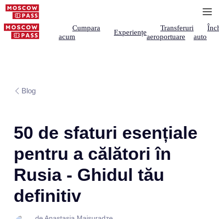
Cumpara
Transferuri
Înch
Experiențe
acum
aeroportuare
auto
Blog
50 de sfaturi esențiale
pentru a călători în
Rusia - Ghidul tău
definitiv
de Anastasia Maisuradze