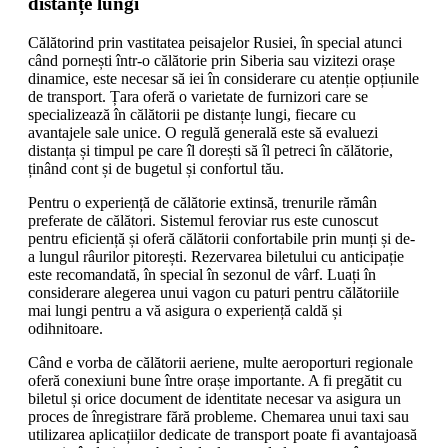
distanțe lungi
Călătorind prin vastitatea peisajelor Rusiei, în special atunci
când pornești într-o călătorie prin Siberia sau vizitezi orașe
dinamice, este necesar să iei în considerare cu atenție opțiunile
de transport. Țara oferă o varietate de furnizori care se
specializează în călătorii pe distanțe lungi, fiecare cu
avantajele sale unice. O regulă generală este să evaluezi
distanța și timpul pe care îl dorești să îl petreci în călătorie,
ținând cont și de bugetul și confortul tău.
Pentru o experiență de călătorie extinsă, trenurile rămân
preferate de călători. Sistemul feroviar rus este cunoscut
pentru eficiență și oferă călătorii confortabile prin munți și de-
a lungul râurilor pitorești. Rezervarea biletului cu anticipație
este recomandată, în special în sezonul de vârf. Luați în
considerare alegerea unui vagon cu paturi pentru călătoriile
mai lungi pentru a vă asigura o experiență caldă și
odihnitoare.
Când e vorba de călătorii aeriene, multe aeroporturi regionale
oferă conexiuni bune între orașe importante. A fi pregătit cu
biletul și orice document de identitate necesar va asigura un
proces de înregistrare fără probleme. Chemarea unui taxi sau
utilizarea aplicațiilor dedicate de transport poate fi avantajoasă