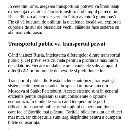
În cele din urmă, alegerea transportului potrivit va îmbunătăți
experiența dvs. de călătorie, transformând timpul petrecut în
Rusia dintr-o afacere de serviciu într-o aventură grandioasă.
Fie că vă bucurați de prăjituri la o cafenea locală sau explorați
cupolele de aur ale bisericilor vechi, călătoria face șederea cu
atât mai valoroasă.
Transportul public vs. transportul privat
Când vizitezi Rusia, înțelegerea diferențelor dintre transportul
public și cel privat este crucială pentru a profita la maximum
de călătorie. Fiecare modalitate are avantajele sale, atrăgând
diferiți călători în funcție de nevoile și preferințele lor.
Transportul public din Rusia include autobuze, tramvaie și
sistemele de metrou iconice, în special în orașe precum
Moscova și Sankt Petersburg. Aceste sisteme sunt în general
eficiente pentru deplasări și sunt considerate o opțiune
economică. În lunile de vară, când temperaturile pot fi
ridicate, transportul public oferă opțiuni cu aer condiționat
care fac călătoriile mai plăcute. Tarifele biletelor sunt de obicei
mai mici, iar chioșcurile sunt larg răspândite pentru a cumpăra
bilete cu ușurință.