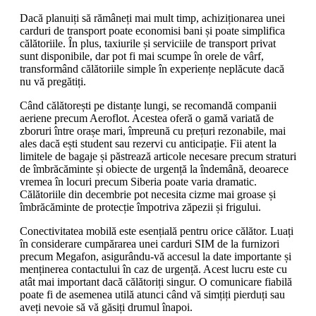
Dacă planuiți să rămâneți mai mult timp, achiziționarea unei
carduri de transport poate economisi bani și poate simplifica
călătoriile. În plus, taxiurile și serviciile de transport privat
sunt disponibile, dar pot fi mai scumpe în orele de vârf,
transformând călătoriile simple în experiențe neplăcute dacă
nu vă pregătiți.
Când călătorești pe distanțe lungi, se recomandă companii
aeriene precum Aeroflot. Acestea oferă o gamă variată de
zboruri între orașe mari, împreună cu prețuri rezonabile, mai
ales dacă ești student sau rezervi cu anticipație. Fii atent la
limitele de bagaje și păstrează articole necesare precum straturi
de îmbrăcăminte și obiecte de urgență la îndemână, deoarece
vremea în locuri precum Siberia poate varia dramatic.
Călătoriile din decembrie pot necesita cizme mai groase și
îmbrăcăminte de protecție împotriva zăpezii și frigului.
Conectivitatea mobilă este esențială pentru orice călător. Luați
în considerare cumpărarea unei carduri SIM de la furnizori
precum Megafon, asigurându-vă accesul la date importante și
menținerea contactului în caz de urgență. Acest lucru este cu
atât mai important dacă călătoriți singur. O comunicare fiabilă
poate fi de asemenea utilă atunci când vă simțiți pierduți sau
aveți nevoie să vă găsiți drumul înapoi.