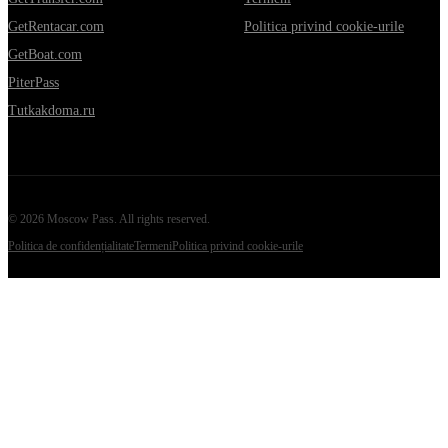
GetRentacar.com
Politica privind cookie-urile
GetBoat.com
PiterPass
Tutkakdoma.ru
©
2026
Moscow Pass
. All rights reserved.
Politica de confidențialitate
Termeni
Politica privind cookie-urile