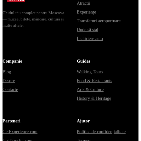
Atractii
Experiențe
Ghidul tău complet pentru Moscova
— muzee, bilete, mâncare, cultură și
Transferuri aeroportuare
multe altele.
Unde să stai
Închiriere auto
Companie
Guides
Blog
Walking Tours
Despre
Food & Restaurants
Contacte
Arts & Culture
History & Heritage
Parteneri
Ajutor
GetExperience.com
Politica de confidențialitate
GetTransfer.com
Termeni