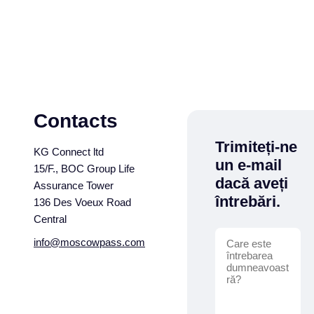
Contacts
Trimiteți-ne
KG Connect ltd
un e-mail
15/F., BOC Group Life
dacă aveți
Assurance Tower
întrebări.
136 Des Voeux Road
Central
info@moscowpass.com