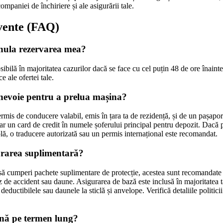
mpaniei de închiriere și ale asigurării tale.
vente (FAQ)
nula rezervarea mea?
ibilă în majoritatea cazurilor dacă se face cu cel puțin 48 de ore înainte
ce ale ofertei tale.
evoie pentru a prelua mașina?
mis de conducere valabil, emis în țara ta de rezidență, și de un pașaport
r un card de credit în numele șoferului principal pentru depozit. Dacă p
lă, o traducere autorizată sau un permis internațional este recomandat.
urarea suplimentară?
 să cumperi pachete suplimentare de protecție, acestea sunt recomandate
az de accident sau daune. Asigurarea de bază este inclusă în majoritatea ta
eductibilele sau daunele la sticlă și anvelope. Verifică detaliile politici
ină pe termen lung?