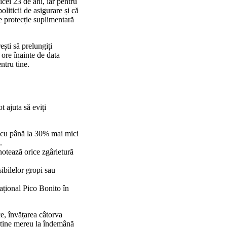
cei 23 de ani, iar pentru
oliticii de asigurare și că
e protecție suplimentară
ști să prelungiți
 ore înainte de data
ntru tine.
t ajuta să eviți
i cu până la 30% mai mici
.
notează orice zgârietură
ibilelor gropi sau
ațional Pico Bonito în
ce, învățarea câtorva
a, ține mereu la îndemână