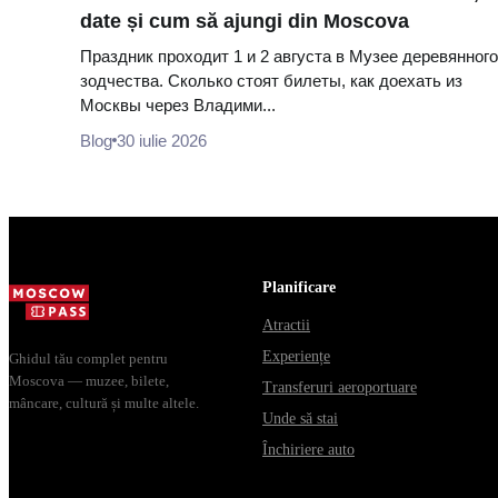
date și cum să ajungi din Moscova
Праздник проходит 1 и 2 августа в Музее деревянного
зодчества. Сколько стоят билеты, как доехать из
Москвы через Владими...
Blog
30 iulie 2026
Planificare
Atractii
Experiențe
Ghidul tău complet pentru
Moscova — muzee, bilete,
Transferuri aeroportuare
mâncare, cultură și multe altele.
Unde să stai
Închiriere auto