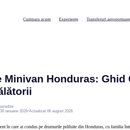
Cumpara acum
Experiențe
Transferuri aeroportuar
re Minivan Honduras: Ghid
lătorii
suradze
•
30 ianuarie 2026
Actualizat 06 august 2026
t în care ai condus pe drumurile prăfuite din Honduras, cu familia într