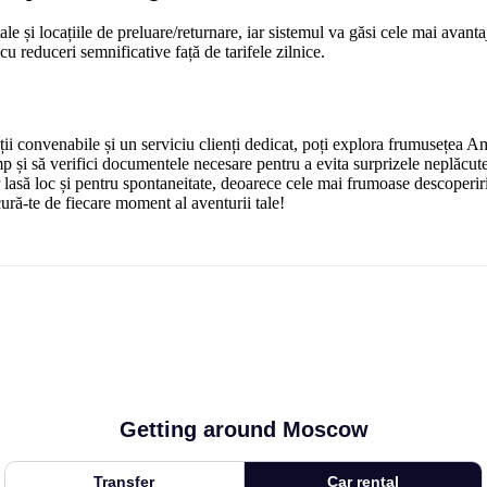
tale și locațiile de preluare/returnare, iar sistemul va găsi cele mai avant
u reduceri semnificative față de tarifele zilnice.
ii convenabile și un serviciu clienți dedicat, poți explora frumusețea Ame
mp și să verifici documentele necesare pentru a evita surprizele neplăcute.
ar lasă loc și pentru spontaneitate, deoarece cele mai frumoase descoperir
ră-te de fiecare moment al aventurii tale!
Getting around Moscow
Transfer
Car rental