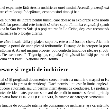
 unei experiențe fără stres la închirierea unei mașini. Această prezență ex
are către locații îndepărtate, economisind timp și bani.
a punctul de intrare pentru turiștii care doresc să exploreze zona nordic
idă, iar personalul este instruit să ofere suport în limba engleză și spani
șina în San Pedro Sula și o poți returna în La Ceiba, deși este recomandat
turnarea la o locație diferită.
e către Insula Utila și plajele superbe, este o altă locație cheie. Aici, 
unge la portul de unde pleacă feriboturile. Distanța de la aeroport la por
glomerat. Având mașina proprie, poți controla timpul de plecare și poți 
De asemenea, în Tegucigalpa, capitala țării, găsești facilități pentru ce
 cum ar fi Parcul Național Pico Bonito.
sare și reguli de închiriere
vital să îți pregătești documentele corect. Pentru a închiria o mașină în 
il emis în țara ta de rezidență. Dacă permisul nu este în limba engleză 
ducere autorizată sau un permis internațional de conducere. La preluare, v
artea de identitate, precum și o card de credit în numele șoferului princi
te varia între EUR 200 și EUR 500, în funcție de categoria vehiculului.
 funcție de politicile interne ale companiei de închiriere, așa că este înt