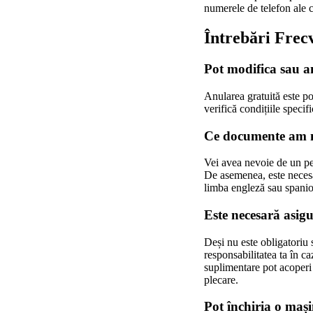
numerele de telefon ale co
Întrebări Frec
Pot modifica sau a
Anularea gratuită este pos
verifică condițiile specifi
Ce documente am n
Vei avea nevoie de un per
De asemenea, este necesa
limba engleză sau spanio
Este necesară asig
Deși nu este obligatoriu
responsabilitatea ta în c
suplimentare pot acoperi d
plecare.
Pot închiria o maș