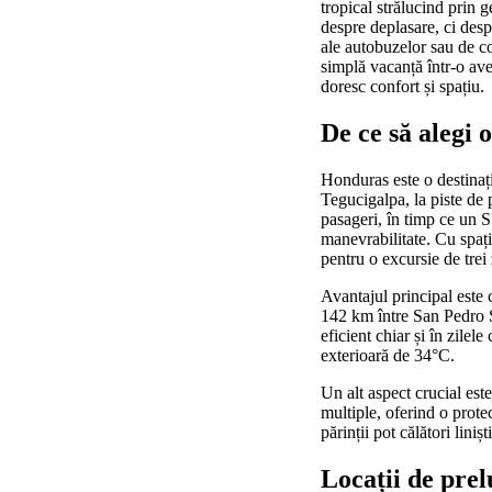
tropical strălucind prin 
despre deplasare, ci despr
ale autobuzelor sau de co
simplă vacanță într-o ave
doresc confort și spațiu.
De ce să alegi
Honduras este o destinați
Tegucigalpa, la piste de
pasageri, în timp ce un 
manevrabilitate. Cu spaț
pentru o excursie de trei
Avantajul principal este 
142 km între San Pedro S
eficient chiar și în zile
exterioară de 34°C.
Un alt aspect crucial est
multiple, oferind o prote
părinții pot călători liniș
Locații de prel