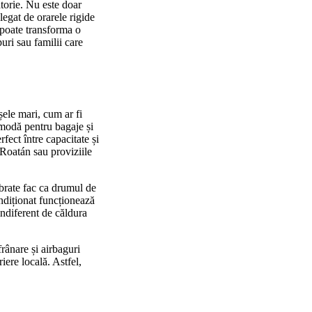
ătorie. Nu este doar
legat de orarele rigide
i poate transforma o
uri sau familii care
șele mari, cum ar fi
omodă pentru bagaje și
ect între capacitate și
Roatán sau proviziile
ibrate fac ca drumul de
ndiționat funcționează
indiferent de căldura
rânare și airbaguri
iere locală. Astfel,