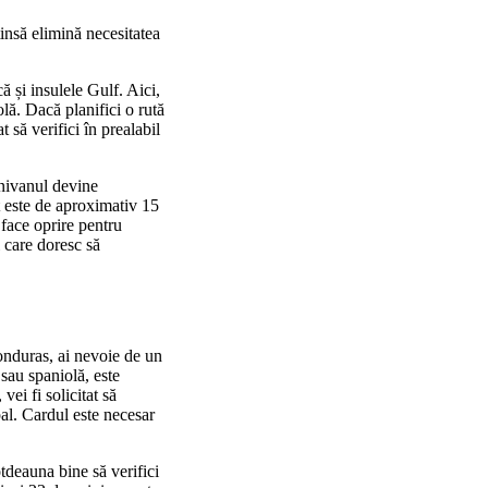
tinsă elimină necesitatea
ă și insulele Gulf. Aici,
olă. Dacă planifici o rută
 să verifici în prealabil
minivanul devine
t este de aproximativ 15
face oprire pentru
i care doresc să
Honduras, ai nevoie de un
sau spaniolă, este
ei fi solicitat să
pal. Cardul este necesar
otdeauna bine să verifici