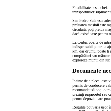
Flexibilitatea este cheia
transporturilor supliment
San Pedro Sula este adese
preluarea mașinii este rap
circulară, poți prelua ma
dacă există taxe pentru re
La Ceiba, poarta de intrar
indispensabil pentru a aj
km, dar drumul poate fi a
cumpărături sau mâncare. 
exploreze munții din jur,
Documente nece
Înainte de a pleca, este 
permis de conducere valab
recomandat să obții o tra
prezinți pașaportul sau c
pentru depozit, care poa
Regulile pot varia ușor în