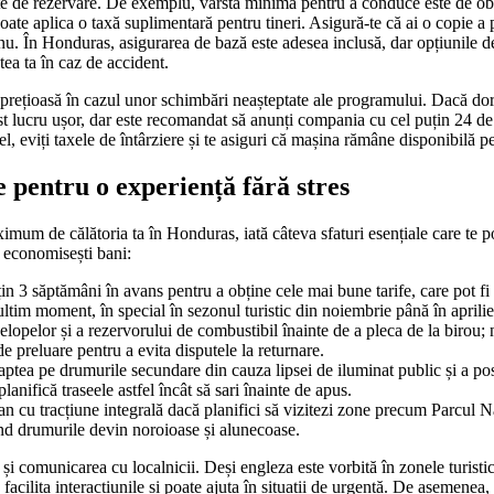
nte de rezervare. De exemplu, vârsta minimă pentru a conduce este de obi
oate aplica o taxă suplimentară pentru tineri. Asigură-te că ai o copie a p
 nu. În Honduras, asigurarea de bază este adesea inclusă, dar opțiunile d
tea ta în caz de accident.
e prețioasă în cazul unor schimbări neașteptate ale programului. Dacă dore
est lucru ușor, dar este recomandat să anunți compania cu cel puțin 24 de
fel, eviți taxele de întârziere și te asiguri că mașina rămâne disponibilă pe
e pentru o experiență fără stres
imum de călătoria ta în Honduras, iată câteva sfaturi esențiale care te po
 economisești bani:
in 3 săptămâni în avans pentru a obține cele mai bune tarife, care pot f
ultim moment, în special în sezonul turistic din noiembrie până în aprilie
elopelor și a rezervorului de combustibil înainte de a pleca de la birou; 
de preluare pentru a evita disputele la returnare.
ptea pe drumurile secundare din cauza lipsei de iluminat public și a pos
lanifică traseele astfel încât să sari înainte de apus.
an cu tracțiune integrală dacă planifici să vizitezi zone precum Parcul N
nd drumurile devin noroioase și alunecoase.
și comunicarea cu localnicii. Deși engleza este vorbită în zonele turisti
 facilita interacțiunile și poate ajuta în situații de urgență. De asemene