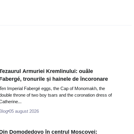
Tezaurul Armuriei Kremlinului: ouăle
Fabergé, tronurile și hainele de încoronare
Ten Imperial Fabergé eggs, the Cap of Monomakh, the
double throne of two boy tsars and the coronation dress of
Catherine...
Blog
05 august 2026
Din Domodedovo în centrul Moscovei: