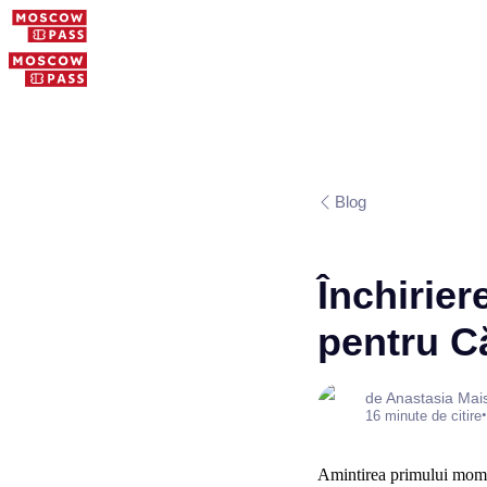
Blog
Închirie
pentru Că
de Anastasia Mai
•
16 minute de citire
Amintirea primului momen