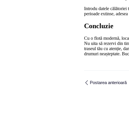
Introdu datele călătoriei 
perioade extinse, adesea c
Concluzie
Cu o flotă modernă, locaț
Nu uita să rezervi din ti
traseul tău cu atenție, d
drumuri neașteptate. Bucu
Postarea anterioară