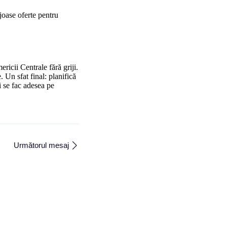
ajoase oferte pentru
ricii Centrale fără griji.
 Un sfat final: planifică
i se fac adesea pe
Următorul mesaj