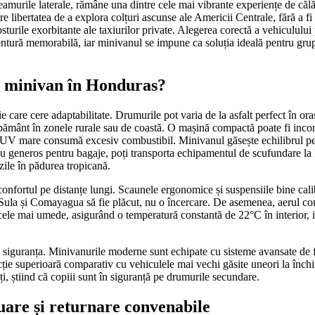
geamurile laterale, rămâne una dintre cele mai vibrante experiențe de căl
e libertatea de a explora colțuri ascunse ale Americii Centrale, fără a fi 
sturile exorbitante ale taxiurilor private. Alegerea corectă a vehicululu
ntură memorabilă, iar minivanul se impune ca soluția ideală pentru grup
 o minivan în Honduras?
e care cere adaptabilitate. Drumurile pot varia de la asfalt perfect în ora
 pământ în zonele rurale sau de coastă. O mașină compactă poate fi inc
SUV mare consumă excesiv combustibil. Minivanul găsește echilibrul perf
iu generos pentru bagaje, poți transporta echipamentul de scufundare la 
 zile în pădurea tropicană.
confortul pe distanțe lungi. Scaunele ergonomice și suspensiile bine cal
ula și Comayagua să fie plăcut, nu o încercare. De asemenea, aerul co
le cele mai umede, asigurând o temperatură constantă de 22°C în interior, 
e siguranța. Minivanurile moderne sunt echipate cu sisteme avansate de f
cție superioară comparativ cu vehiculele mai vechi găsite uneori la închir
tiți, știind că copiii sunt în siguranță pe drumurile secundare.
uare și returnare convenabile