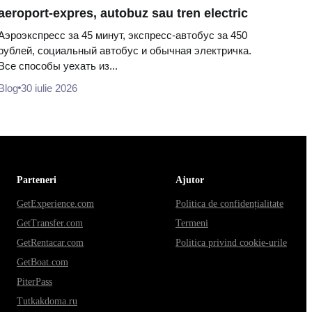
aeroport-expres, autobuz sau tren electric
Аэроэкспресс за 45 минут, экспресс-автобус за 450
рублей, социальный автобус и обычная электричка.
Все способы уехать из...
Blog
30 iulie 2026
Parteneri
Ajutor
GetExperience.com
Politica de confidențialitate
GetTransfer.com
Termeni
GetRentacar.com
Politica privind cookie-urile
GetBoat.com
PiterPass
Tutkakdoma.ru