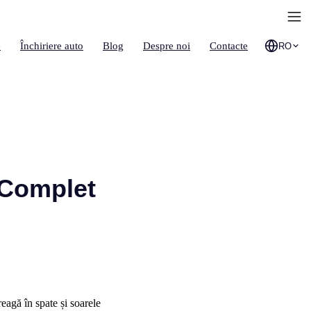
e
Închiriere auto
Blog
Despre noi
Contacte
RO
 Complet
eagă în spate și soarele