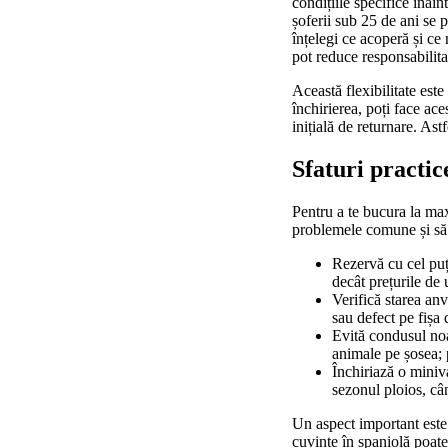
condițiile specifice înai
șoferii sub 25 de ani se p
înțelegi ce acoperă și ce
pot reduce responsabilita
Această flexibilitate est
închirierea, poți face ac
inițială de returnare. Ast
Sfaturi practic
Pentru a te bucura la max
problemele comune și să
Rezervă cu cel puț
decât prețurile de 
Verifică starea anv
sau defect pe fișa 
Evită condusul noa
animale pe șosea; p
Închiriază o miniv
sezonul ploios, câ
Un aspect important este 
cuvinte în spaniolă poate