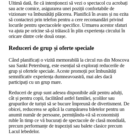
Ultimă dată, fie că intenționezi să vezi o spectacol cu acrobați
sau acte comice, asigurarea unei poziții confortabile de
vizionare va îmbunătăți plăcerea. Planifică în avans și nu ezita
să contactezi prin telefon pentru a cere recomandări privind
locurile pentru spectacolele specifice. Urmarea acestor sfaturi
va ajuta pe oricine să-și trăiască în plin experiența circului în
oricare dintre cele două orașe.
Reduceri de grup și oferte speciale
Când planificați o vizită memorabilă la circul rus din Moscova
sau Sankt Petersburg, este esențial să explorați reducerile de
grup și ofertele speciale. Aceste promoții pot îmbunătăți
semnificativ experiența dumneavoastră, mai ales dacă
participați cu un grup mare.
Reduceri de grup sunt adesea disponibile atât pentru adulți,
cât și pentru copii, facilitând astfel familiei, școlilor sau
grupurilor de turiști să se bucure împreună de divertisment. De
obicei, reducerea se aplică la cumpărarea biletelor pentru un
anumit număr de persoane, permițându-vă să economisiți
ruble în timp ce vă bucurați de spectacole de clasă mondială,
precum performanțe de trapeziști sau balete clasice precum
Lacul lebedelor.