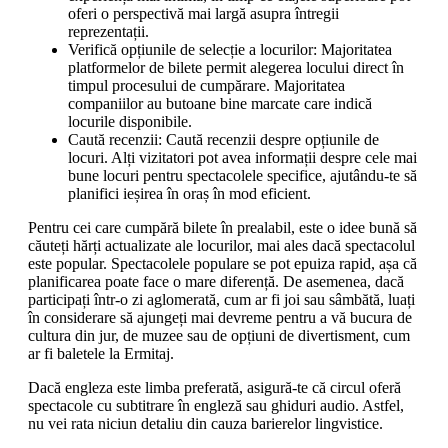
oferi o perspectivă mai largă asupra întregii
reprezentații.
Verifică opțiunile de selecție a locurilor: Majoritatea
platformelor de bilete permit alegerea locului direct în
timpul procesului de cumpărare. Majoritatea
companiilor au butoane bine marcate care indică
locurile disponibile.
Caută recenzii: Caută recenzii despre opțiunile de
locuri. Alți vizitatori pot avea informații despre cele mai
bune locuri pentru spectacolele specifice, ajutându-te să
planifici ieșirea în oraș în mod eficient.
Pentru cei care cumpără bilete în prealabil, este o idee bună să
căuteți hărți actualizate ale locurilor, mai ales dacă spectacolul
este popular. Spectacolele populare se pot epuiza rapid, așa că
planificarea poate face o mare diferență. De asemenea, dacă
participați într-o zi aglomerată, cum ar fi joi sau sâmbătă, luați
în considerare să ajungeți mai devreme pentru a vă bucura de
cultura din jur, de muzee sau de opțiuni de divertisment, cum
ar fi baletele la Ermitaj.
Dacă engleza este limba preferată, asigură-te că circul oferă
spectacole cu subtitrare în engleză sau ghiduri audio. Astfel,
nu vei rata niciun detaliu din cauza barierelor lingvistice.