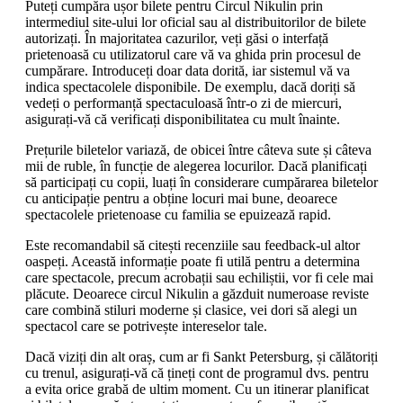
Puteți cumpăra ușor bilete pentru Circul Nikulin prin
intermediul site-ului lor oficial sau al distribuitorilor de bilete
autorizați. În majoritatea cazurilor, veți găsi o interfață
prietenoasă cu utilizatorul care vă va ghida prin procesul de
cumpărare. Introduceți doar data dorită, iar sistemul vă va
indica spectacolele disponibile. De exemplu, dacă doriți să
vedeți o performanță spectaculoasă într-o zi de miercuri,
asigurați-vă că verificați disponibilitatea cu mult înainte.
Prețurile biletelor variază, de obicei între câteva sute și câteva
mii de ruble, în funcție de alegerea locurilor. Dacă planificați
să participați cu copii, luați în considerare cumpărarea biletelor
cu anticipație pentru a obține locuri mai bune, deoarece
spectacolele prietenoase cu familia se epuizează rapid.
Este recomandabil să citești recenziile sau feedback-ul altor
oaspeți. Această informație poate fi utilă pentru a determina
care spectacole, precum acrobații sau echiliștii, vor fi cele mai
plăcute. Deoarece circul Nikulin a găzduit numeroase reviste
care combină stiluri moderne și clasice, vei dori să alegi un
spectacol care se potrivește intereselor tale.
Dacă viziți din alt oraș, cum ar fi Sankt Petersburg, și călătoriți
cu trenul, asigurați-vă că țineți cont de programul dvs. pentru
a evita orice grabă de ultim moment. Cu un itinerar planificat