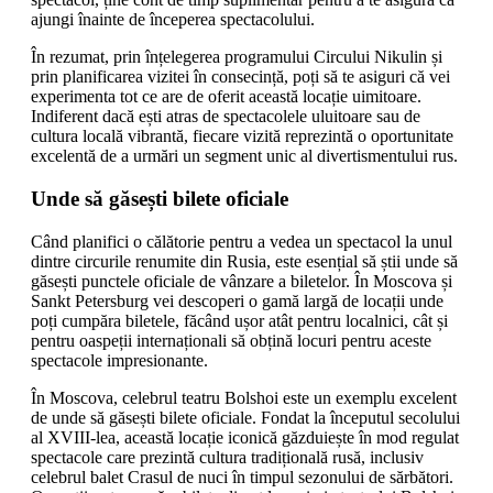
ajungi înainte de începerea spectacolului.
În rezumat, prin înțelegerea programului Circului Nikulin și
prin planificarea vizitei în consecință, poți să te asiguri că vei
experimenta tot ce are de oferit această locație uimitoare.
Indiferent dacă ești atras de spectacolele uluitoare sau de
cultura locală vibrantă, fiecare vizită reprezintă o oportunitate
excelentă de a urmări un segment unic al divertismentului rus.
Unde să găsești bilete oficiale
Când planifici o călătorie pentru a vedea un spectacol la unul
dintre circurile renumite din Rusia, este esențial să știi unde să
găsești punctele oficiale de vânzare a biletelor. În Moscova și
Sankt Petersburg vei descoperi o gamă largă de locații unde
poți cumpăra biletele, făcând ușor atât pentru localnici, cât și
pentru oaspeții internaționali să obțină locuri pentru aceste
spectacole impresionante.
În Moscova, celebrul teatru Bolshoi este un exemplu excelent
de unde să găsești bilete oficiale. Fondat la începutul secolului
al XVIII-lea, această locație iconică găzduiește în mod regulat
spectacole care prezintă cultura tradițională rusă, inclusiv
celebrul balet Crasul de nuci în timpul sezonului de sărbători.