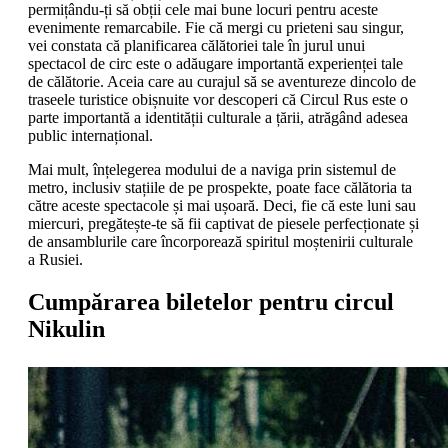
permițându-ți să obții cele mai bune locuri pentru aceste
evenimente remarcabile. Fie că mergi cu prieteni sau singur,
vei constata că planificarea călătoriei tale în jurul unui
spectacol de circ este o adăugare importantă experienței tale
de călătorie. Aceia care au curajul să se aventureze dincolo de
traseele turistice obișnuite vor descoperi că Circul Rus este o
parte importantă a identității culturale a țării, atrăgând adesea
public internațional.
Mai mult, înțelegerea modului de a naviga prin sistemul de
metro, inclusiv stațiile de pe prospekte, poate face călătoria ta
către aceste spectacole și mai ușoară. Deci, fie că este luni sau
miercuri, pregătește-te să fii captivat de piesele perfecționate și
de ansamblurile care încorporează spiritul moștenirii culturale
a Rusiei.
Cumpărarea biletelor pentru circul
Nikulin