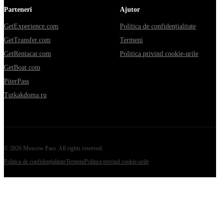
Parteneri
Ajutor
GetExperience.com
Politica de confidențialitate
GetTransfer.com
Termeni
GetRentacar.com
Politica privind cookie-urile
GetBoat.com
PiterPass
Tutkakdoma.ru
©
2026
Moscow Pass
. All rights reserved.
Politica de confidențialitate
Termeni
Politica privind cookie-urile