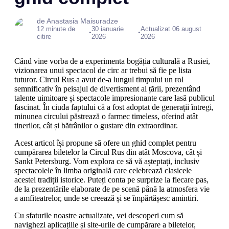
de Anastasia Maisuradze
12 minute de
30 ianuarie
Actualizat 06 august
•
•
citire
2026
2026
Când vine vorba de a experimenta bogăția culturală a Rusiei,
vizionarea unui spectacol de circ ar trebui să fie pe lista
tuturor. Circul Rus a avut de-a lungul timpului un rol
semnificativ în peisajul de divertisment al țării, prezentând
talente uimitoare și spectacole impresionante care lasă publicul
fascinat. În ciuda faptului că a fost adoptat de generații întregi,
minunea circului păstrează o farmec timeless, oferind atât
tinerilor, cât și bătrânilor o gustare din extraordinar.
Acest articol își propune să ofere un ghid complet pentru
cumpărarea biletelor la Circul Rus din atât Moscova, cât și
Sankt Petersburg. Vom explora ce să vă așteptați, inclusiv
spectacolele în limba originală care celebrează clasicele
acestei tradiții istorice. Puteți conta pe surprize la fiecare pas,
de la prezentările elaborate de pe scenă până la atmosfera vie
a amfiteatrelor, unde se creează și se împărtășesc amintiri.
Cu sfaturile noastre actualizate, vei descoperi cum să
navighezi aplicațiile și site-urile de cumpărare a biletelor,