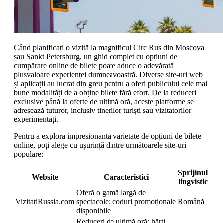
Când planificați o vizită la magnificul Circ Rus din Moscova
sau Sankt Petersburg, un ghid complet cu opțiuni de
cumpărare online de bilete poate aduce o adevărată
plusvaloare experienței dumneavoastră. Diverse site-uri web
și aplicații au lucrat din greu pentru a oferi publicului cele mai
bune modalități de a obține bilete fără efort. De la reduceri
exclusive până la oferte de ultimă oră, aceste platforme se
adresează tuturor, inclusiv tinerilor turiști sau vizitatorilor
experimentați.
Pentru a explora impresionanta varietate de opțiuni de bilete
online, poți alege cu ușurință dintre următoarele site-uri
populare:
Sprijinul
Website
Caracteristici
lingvistic
Oferă o gamă largă de
VizitațiRussia.com
spectacole; coduri promoționale
Română
disponibile
Reduceri de ultimă oră; hărți