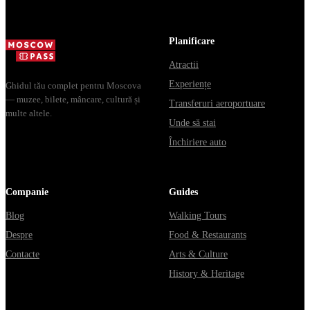
доехать из
расходятся в
обычная
Москвы через
днях, чем
электричка. В
Владими...
Мавзолей от...
способы уеха
Planificare
из...
Atractii
Experiențe
Ghidul tău complet pentru Moscova
— muzee, bilete, mâncare, cultură și
Transferuri aeroportuare
multe altele.
Unde să stai
Închiriere auto
Companie
Guides
Blog
Walking Tours
Despre
Food & Restaurants
Contacte
Arts & Culture
History & Heritage