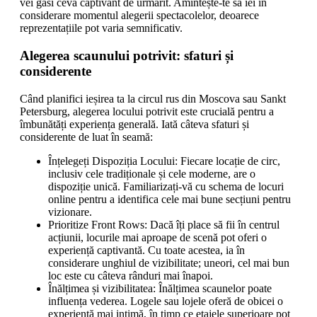
vei găsi ceva captivant de urmărit. Amintește-te să iei în
considerare momentul alegerii spectacolelor, deoarece
reprezentațiile pot varia semnificativ.
Alegerea scaunului potrivit: sfaturi și
considerente
Când planifici ieșirea ta la circul rus din Moscova sau Sankt
Petersburg, alegerea locului potrivit este crucială pentru a
îmbunătăți experiența generală. Iată câteva sfaturi și
considerente de luat în seamă:
Înțelegeți Dispoziția Locului: Fiecare locație de circ,
inclusiv cele tradiționale și cele moderne, are o
dispoziție unică. Familiarizați-vă cu schema de locuri
online pentru a identifica cele mai bune secțiuni pentru
vizionare.
Prioritize Front Rows: Dacă îți place să fii în centrul
acțiunii, locurile mai aproape de scenă pot oferi o
experiență captivantă. Cu toate acestea, ia în
considerare unghiul de vizibilitate; uneori, cel mai bun
loc este cu câteva rânduri mai înapoi.
Înălțimea și vizibilitatea: Înălțimea scaunelor poate
influența vederea. Logele sau lojele oferă de obicei o
experiență mai intimă, în timp ce etajele superioare pot