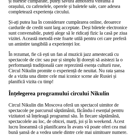
și biletele cumpărate, puteți savura atmosfera vibrantă a
orașului, cu cafenelele, operele și baletele sale, care adesea
completează experiența circului.
Și-ați putea lua în considerare cumpărarea online, deoarece
cardurile de credit sunt larg acceptate. Deși biletele electronice
sunt convenabile, puteți alege să le ridicați fizic la casă pe ziua
vizitei. Această metodă este foarte utilă pentru cei care preferă
un amintire tangibilă a experienței lor.
În rezumat, fie că ești un fan al muzicii jazz amestecată cu
spectacole de circ sau pur și simplu îți dorești să asistezi la o
performanță tradițională care reprezintă esența culturii ruse,
Circul Nikulin promite o experiență de neuitat. Nu rata șansa
de a vizita una dintre cele mai iconice scene ale Rusiei și
planifică vizita cu timp!
Înțelegerea programului circului Nikulin
Circul Nikulin din Moscova oferă un spectacol uimitor de
spectacole pe parcursul săptămânii, făcându-l esențial pentru
vizitatori să înțeleagă programul său. În fiecare săptămână,
spectacolele au loc, de obicei, marți, joi și în weekend. Acest
lucru înseamnă că planificarea în avans vă poate oferi cea mai
bună șansă de a vedea unele dintre cele mai uimitoare numere.