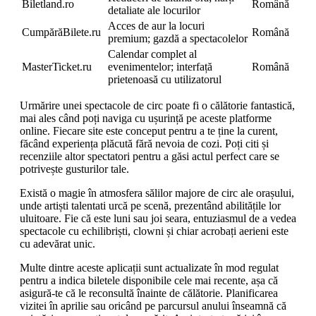
Biletland.ro
Română
detaliate ale locurilor
Acces de aur la locuri
CumpărăBilete.ru
Română
premium; gazdă a spectacolelor
Calendar complet al
MasterTicket.ru
evenimentelor; interfață
Română
prietenoasă cu utilizatorul
Urmărire unei spectacole de circ poate fi o călătorie fantastică,
mai ales când poți naviga cu ușurință pe aceste platforme
online. Fiecare site este conceput pentru a te ține la curent,
făcând experiența plăcută fără nevoia de cozi. Poți citi și
recenziile altor spectatori pentru a găsi actul perfect care se
potrivește gusturilor tale.
Există o magie în atmosfera sălilor majore de circ ale orașului,
unde artiști talentati urcă pe scenă, prezentând abilitățile lor
uluitoare. Fie că este luni sau joi seara, entuziasmul de a vedea
spectacole cu echilibriști, clowni și chiar acrobați aerieni este
cu adevărat unic.
Multe dintre aceste aplicații sunt actualizate în mod regulat
pentru a indica biletele disponibile cele mai recente, așa că
asigură-te că le reconsultă înainte de călătorie. Planificarea
vizitei în aprilie sau oricând pe parcursul anului înseamnă că