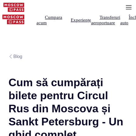
Cumpara
Transferuri
Înch
Experiențe
acum
aeroportuare
auto
Blog
Cum să cumpărați
bilete pentru Circul
Rus din Moscova și
Sankt Petersburg - Un
ghid complet