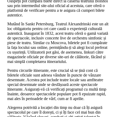
Oaspeții pot cumpăra bilete direct la casieria teatrului Bolshoi
sau prin intermediul site-ului oficial al acestuia, care oferă o
platformă de verificare pentru a te asigura că cumperi bilete
autentice.
Mutând în Sankt Petersburg, Teatrul Alexandrinski este un alt
loc obligatoriu pentru cei care caută o experiență culturală
autentică. Inaugurat în 1832, acest teatru oferă o gamă variată
de spectacole, inclusiv concerte live de orchestru simfonic și
piese de teatru. Similar cu Moscova, biletele pot fi cumpărate
la fața locului sau online, permițându-ți să alegi locul preferat
cu ușurință. Utilizatorii pot găsi, de asemenea, linkuri către
magazinele oficiale pe diverse site-uri de călătorie, făcând și
mai simplă completarea itinerariului.
Pentru circurile itinerante, este crucial să se țină cont că
biletele oficiale sunt adesea vândute în puncte de vânzare
desemnate. Acestea pot include teatre locale sau amfiteatre
special desemnate unde se desfășoară aceste spectacole
itinerante. Asigurați-vă că verificați programul cu multă timp
înainte, deoarece spectacolele populare pot fi epuizate rapid,
mai ales în perioadele de vârf, cum ar fi aprilie.
Alegerea potrivită a locației din timp nu doar că îți asigură
spectacolul pe care îl dorești, ci și îți face cel mai bun din
călătorie. Văzând clowni, acrobați și alți artiști talentat în