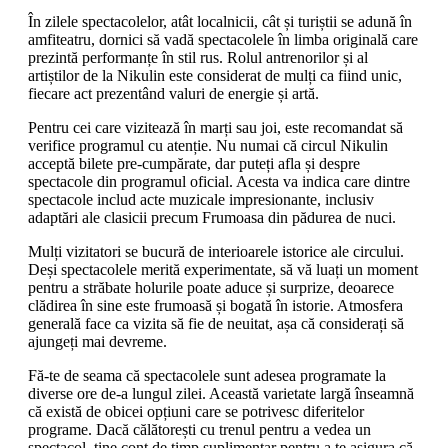
În zilele spectacolelor, atât localnicii, cât și turiștii se adună în
amfiteatru, dornici să vadă spectacolele în limba originală care
prezintă performanțe în stil rus. Rolul antrenorilor și al
artiștilor de la Nikulin este considerat de mulți ca fiind unic,
fiecare act prezentând valuri de energie și artă.
Pentru cei care vizitează în marți sau joi, este recomandat să
verifice programul cu atenție. Nu numai că circul Nikulin
acceptă bilete pre-cumpărate, dar puteți afla și despre
spectacole din programul oficial. Acesta va indica care dintre
spectacole includ acte muzicale impresionante, inclusiv
adaptări ale clasicii precum Frumoasa din pădurea de nuci.
Mulți vizitatori se bucură de interioarele istorice ale circului.
Deși spectacolele merită experimentate, să vă luați un moment
pentru a străbate holurile poate aduce și surprize, deoarece
clădirea în sine este frumoasă și bogată în istorie. Atmosfera
generală face ca vizita să fie de neuitat, așa că considerați să
ajungeți mai devreme.
Fă-te de seama că spectacolele sunt adesea programate la
diverse ore de-a lungul zilei. Această varietate largă înseamnă
că există de obicei opțiuni care se potrivesc diferitelor
programe. Dacă călătorești cu trenul pentru a vedea un
spectacol, ține cont de timp suplimentar pentru a te asigura că