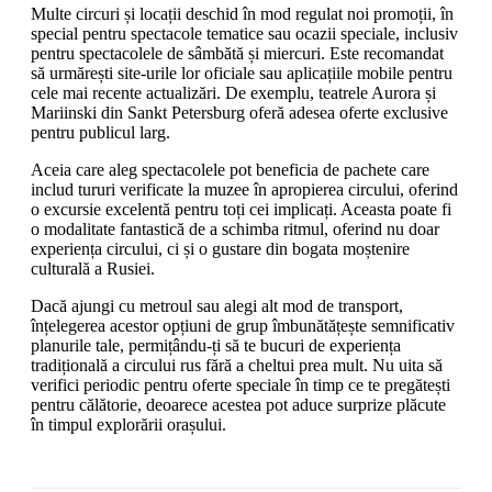
Multe circuri și locații deschid în mod regulat noi promoții, în
special pentru spectacole tematice sau ocazii speciale, inclusiv
pentru spectacolele de sâmbătă și miercuri. Este recomandat
să urmărești site-urile lor oficiale sau aplicațiile mobile pentru
cele mai recente actualizări. De exemplu, teatrele Aurora și
Mariinski din Sankt Petersburg oferă adesea oferte exclusive
pentru publicul larg.
Aceia care aleg spectacolele pot beneficia de pachete care
includ tururi verificate la muzee în apropierea circului, oferind
o excursie excelentă pentru toți cei implicați. Aceasta poate fi
o modalitate fantastică de a schimba ritmul, oferind nu doar
experiența circului, ci și o gustare din bogata moștenire
culturală a Rusiei.
Dacă ajungi cu metroul sau alegi alt mod de transport,
înțelegerea acestor opțiuni de grup îmbunătățește semnificativ
planurile tale, permițându-ți să te bucuri de experiența
tradițională a circului rus fără a cheltui prea mult. Nu uita să
verifici periodic pentru oferte speciale în timp ce te pregătești
pentru călătorie, deoarece acestea pot aduce surprize plăcute
în timpul explorării orașului.