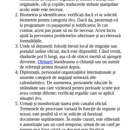
originalele, cât și copiile; traducerile trebuie ștampilate
acolo unde este necesar.
Biometria și identificarea: verificați dacă vi se solicită
biometrie pentru categoria dvs. Dacă da, prezentați-vă
la programare cu pașaportul și notificarea; în caz
contrar, acest pas poate să nu fie necesar. Acest lucru
ajută la prevenirea problemelor ulterioare și accelerează
formalitățile.
Unde să depuneți: folosiți biroul local de migrație sau
portalul online oficial, dacă este disponibil. Când veniți,
rândurile pot fi lungi, așa că de obicei merită să ajungeți
devreme.
Obțineți
întotdeauna o chitanță sau un număr
de referință pentru dosarul depus.
Diplomații, personalul organizațiilor internaționale și
anumite categorii de angajați urmează alte
calendaristice. De asemenea, persoanele născute în
străinătate sau care vizitează pentru perioade scurte pot
avea cerințe diferite; verificați regulile care se aplică
situației dvs.
Urmați și monitorizați starea prin canalul oficial.
Termenele de procesare variază în funcție de regiune și
sezon; este posibil să vi se solicite să furnizați
documente suplimentare. În multe cazuri, este eliberată
o autorizație sau un card temporar, urmat de un card pe
termen mai lung odată ce dosarul este finalizat.