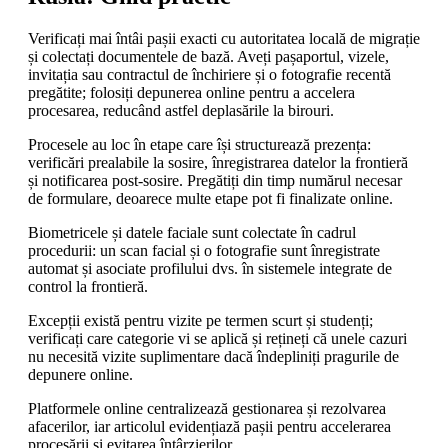
Verificați mai întâi pașii exacti cu autoritatea locală de migrație
și colectați documentele de bază. Aveți pașaportul, vizele,
invitația sau contractul de închiriere și o fotografie recentă
pregătite; folosiți depunerea online pentru a accelera
procesarea, reducând astfel deplasările la birouri.
Procesele au loc în etape care își structurează prezența:
verificări prealabile la sosire, înregistrarea datelor la frontieră
și notificarea post-sosire. Pregătiți din timp numărul necesar
de formulare, deoarece multe etape pot fi finalizate online.
Biometricele și datele faciale sunt colectate în cadrul
procedurii: un scan facial și o fotografie sunt înregistrate
automat și asociate profilului dvs. în sistemele integrate de
control la frontieră.
Excepții există pentru vizite pe termen scurt și studenți;
verificați care categorie vi se aplică și rețineți că unele cazuri
nu necesită vizite suplimentare dacă îndepliniți pragurile de
depunere online.
Platformele online centralizează gestionarea și rezolvarea
afacerilor, iar articolul evidențiază pașii pentru accelerarea
procesării și evitarea întârzierilor.