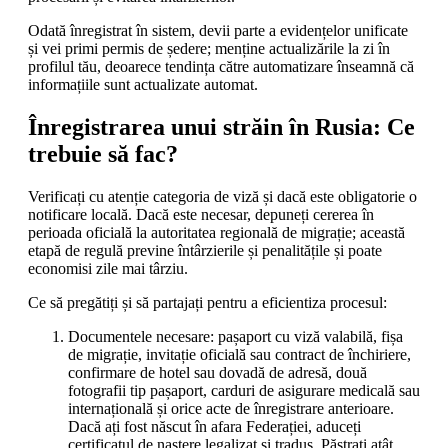
Odată înregistrat în sistem, devii parte a evidențelor unificate
și vei primi permis de ședere; menține actualizările la zi în
profilul tău, deoarece tendința către automatizare înseamnă că
informațiile sunt actualizate automat.
Înregistrarea unui străin în Rusia: Ce
trebuie să fac?
Verificați cu atenție categoria de viză și dacă este obligatorie o
notificare locală. Dacă este necesar, depuneți cererea în
perioada oficială la autoritatea regională de migrație; această
etapă de regulă previne întârzierile și penalitățile și poate
economisi zile mai târziu.
Ce să pregătiți și să partajați pentru a eficientiza procesul:
Documentele necesare: pașaport cu viză valabilă, fișa
de migrație, invitație oficială sau contract de închiriere,
confirmare de hotel sau dovadă de adresă, două
fotografii tip pașaport, carduri de asigurare medicală sau
internațională și orice acte de înregistrare anterioare.
Dacă ați fost născut în afara Federației, aduceți
certificatul de naștere legalizat și tradus. Păstrați atât