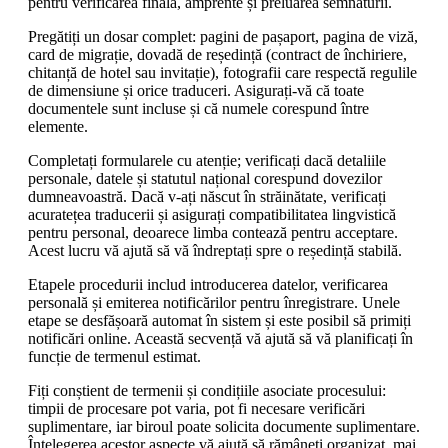
pentru verificarea finală, amprente și preluarea semnăturii.
Pregătiți un dosar complet: pagini de pașaport, pagina de viză,
card de migrație, dovadă de reședință (contract de închiriere,
chitanță de hotel sau invitație), fotografii care respectă regulile
de dimensiune și orice traduceri. Asigurați-vă că toate
documentele sunt incluse și că numele corespund între
elemente.
Completați formularele cu atenție; verificați dacă detaliile
personale, datele și statutul național corespund dovezilor
dumneavoastră. Dacă v-ați născut în străinătate, verificați
acuratețea traducerii și asigurați compatibilitatea lingvistică
pentru personal, deoarece limba contează pentru acceptare.
Acest lucru vă ajută să vă îndreptați spre o reședință stabilă.
Etapele procedurii includ introducerea datelor, verificarea
personală și emiterea notificărilor pentru înregistrare. Unele
etape se desfășoară automat în sistem și este posibil să primiți
notificări online. Această secvență vă ajută să vă planificați în
funcție de termenul estimat.
Fiți conștient de termenii și condițiile asociate procesului:
timpii de procesare pot varia, pot fi necesare verificări
suplimentare, iar biroul poate solicita documente suplimentare.
Înțelegerea acestor aspecte vă ajută să rămâneți organizat, mai