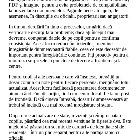
PDF și imagine, pentru a evita problemele de compatibilitate
la prezentarea documentelor. Paginile necesare ajută, de
asemenea, în discuțiile cu oficialii, proprietarii sau angajatorii.
În timpul derulării în timp a proceselor, urmăriți dacă
verificările decurg fără probleme; dacă ați început mai
devreme, comparați datele de pe copii pentru a confirma
consistența. Acest lucru reduce întârzierile și menține
înregistrările dumneavoastră fiabile, ceea ce este deosebit de
important pentru înregistrările continue. Fiți proactiv pentru a
minimiza surprizele la punctele de trecere a frontierei și la
centre.
Pentru copii și alte persoane care vă însoțesc, pregătiți un
dosar comun cu note pentru fiecare persoană, menținând totul
actualizat. Acest lucru facilitează prezentarea documentelor
atunci când căutați sprijin, fie la un centru local, fie la un post
de frontieră. Dacă cineva întreabă, dosarul dumneavoastră ar
trebui să includă cea mai recentă înregistrare și statut.
După orice actualizare de stare, revizuiți și reîmprospătați
copiile, păstrând cea mai recentă versiune în fișierele dvs. Este
înțelept să păstrați un set mic de carduri - de identitate și de
rezidență - într-un plic separat pentru a le partaja rapid cu
oficialii.