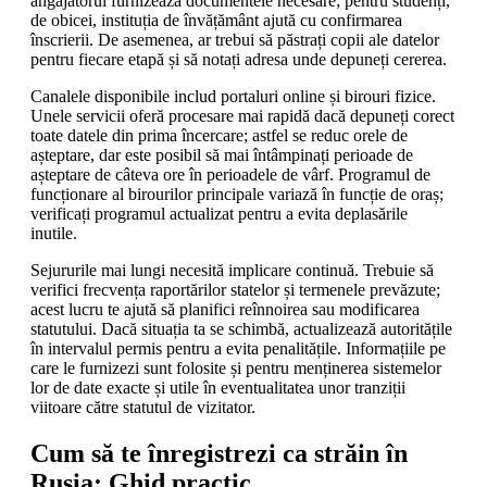
angajatorul furnizează documentele necesare; pentru studenți,
de obicei, instituția de învățământ ajută cu confirmarea
înscrierii. De asemenea, ar trebui să păstrați copii ale datelor
pentru fiecare etapă și să notați adresa unde depuneți cererea.
Canalele disponibile includ portaluri online și birouri fizice.
Unele servicii oferă procesare mai rapidă dacă depuneți corect
toate datele din prima încercare; astfel se reduc orele de
așteptare, dar este posibil să mai întâmpinați perioade de
așteptare de câteva ore în perioadele de vârf. Programul de
funcționare al birourilor principale variază în funcție de oraș;
verificați programul actualizat pentru a evita deplasările
inutile.
Sejururile mai lungi necesită implicare continuă. Trebuie să
verifici frecvența raportărilor statelor și termenele prevăzute;
acest lucru te ajută să planifici reînnoirea sau modificarea
statutului. Dacă situația ta se schimbă, actualizează autoritățile
în intervalul permis pentru a evita penalitățile. Informațiile pe
care le furnizezi sunt folosite și pentru menținerea sistemelor
lor de date exacte și utile în eventualitatea unor tranziții
viitoare către statutul de vizitator.
Cum să te înregistrezi ca străin în
Rusia: Ghid practic