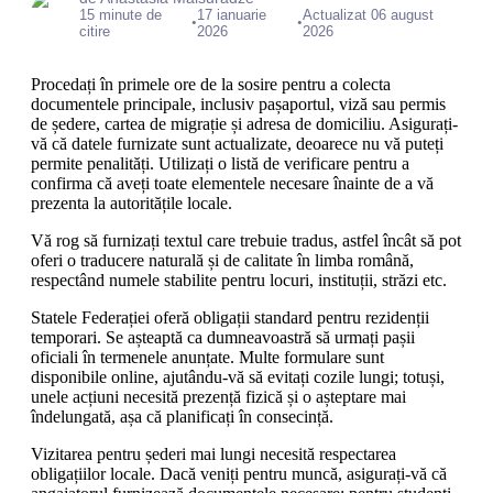
15 minute de
17 ianuarie
Actualizat 06 august
•
•
citire
2026
2026
Procedați în primele ore de la sosire pentru a colecta
documentele principale, inclusiv pașaportul, viză sau permis
de ședere, cartea de migrație și adresa de domiciliu. Asigurați-
vă că datele furnizate sunt actualizate, deoarece nu vă puteți
permite penalități. Utilizați o listă de verificare pentru a
confirma că aveți toate elementele necesare înainte de a vă
prezenta la autoritățile locale.
Vă rog să furnizați textul care trebuie tradus, astfel încât să pot
oferi o traducere naturală și de calitate în limba română,
respectând numele stabilite pentru locuri, instituții, străzi etc.
Statele Federației oferă obligații standard pentru rezidenții
temporari. Se așteaptă ca dumneavoastră să urmați pașii
oficiali în termenele anunțate. Multe formulare sunt
disponibile online, ajutându-vă să evitați cozile lungi; totuși,
unele acțiuni necesită prezență fizică și o așteptare mai
îndelungată, așa că planificați în consecință.
Vizitarea pentru șederi mai lungi necesită respectarea
obligațiilor locale. Dacă veniți pentru muncă, asigurați-vă că