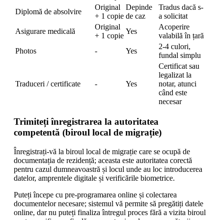
Original
Depinde
Tradus dacă s-
Diplomă de absolvire
+ 1 copie
de caz
a solicitat
Original
Acoperire
Asigurare medicală
Yes
+ 1 copie
valabilă în țară
2-4 culori,
Photos
-
Yes
fundal simplu
Certificat sau
legalizat la
Traduceri / certificate
-
Yes
notar, atunci
când este
necesar
Trimiteți înregistrarea la autoritatea
competentă (biroul local de migrație)
Înregistrați-vă la biroul local de migrație care se ocupă de
documentația de rezidență; aceasta este autoritatea corectă
pentru cazul dumneavoastră și locul unde au loc introducerea
datelor, amprentele digitale și verificările biometrice.
Puteți începe cu pre-programarea online și colectarea
documentelor necesare; sistemul vă permite să pregătiți datele
online, dar nu puteți finaliza întregul proces fără a vizita biroul