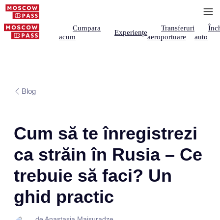
Cumpara
Transferuri
Înch
Experiențe
acum
aeroportuare
auto
Blog
Cum să te înregistrezi
ca străin în Rusia – Ce
trebuie să faci? Un
ghid practic
de Anastasia Maisuradze