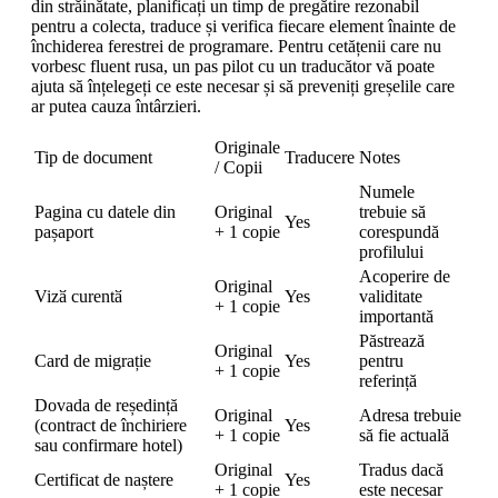
din străinătate, planificați un timp de pregătire rezonabil
pentru a colecta, traduce și verifica fiecare element înainte de
închiderea ferestrei de programare. Pentru cetățenii care nu
vorbesc fluent rusa, un pas pilot cu un traducător vă poate
ajuta să înțelegeți ce este necesar și să preveniți greșelile care
ar putea cauza întârzieri.
Originale
Tip de document
Traducere
Notes
/ Copii
Numele
Pagina cu datele din
Original
trebuie să
Yes
pașaport
+ 1 copie
corespundă
profilului
Acoperire de
Original
Vizӑ curentӑ
Yes
validitate
+ 1 copie
importantă
Păstrează
Original
Card de migrație
Yes
pentru
+ 1 copie
referință
Dovada de reședință
Original
Adresa trebuie
(contract de închiriere
Yes
+ 1 copie
să fie actuală
sau confirmare hotel)
Original
Tradus dacă
Certificat de naștere
Yes
+ 1 copie
este necesar