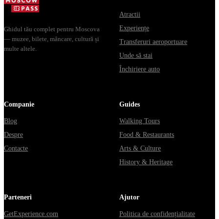
из...
Atractii
Experiențe
Ghidul tău complet pentru Moscova
— muzee, bilete, mâncare, cultură și
Transferuri aeroportuare
multe altele.
Unde să stai
Închiriere auto
Companie
Guides
Blog
Walking Tours
Despre
Food & Restaurants
Contacte
Arts & Culture
History & Heritage
Parteneri
Ajutor
GetExperience.com
Politica de confidențialitate