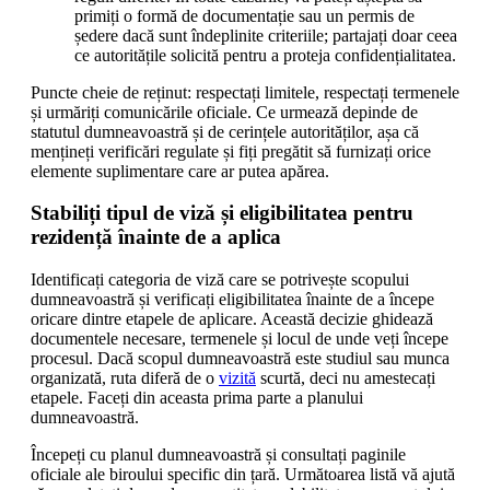
primiți o formă de documentație sau un permis de
ședere dacă sunt îndeplinite criteriile; partajați doar ceea
ce autoritățile solicită pentru a proteja confidențialitatea.
Puncte cheie de reținut: respectați limitele, respectați termenele
și urmăriți comunicările oficiale. Ce urmează depinde de
statutul dumneavoastră și de cerințele autorităților, așa că
mențineți verificări regulate și fiți pregătit să furnizați orice
elemente suplimentare care ar putea apărea.
Stabiliți tipul de viză și eligibilitatea pentru
rezidență înainte de a aplica
Identificați categoria de viză care se potrivește scopului
dumneavoastră și verificați eligibilitatea înainte de a începe
oricare dintre etapele de aplicare. Această decizie ghidează
documentele necesare, termenele și locul de unde veți începe
procesul. Dacă scopul dumneavoastră este studiul sau munca
organizată, ruta diferă de o
vizită
scurtă, deci nu amestecați
etapele. Faceți din aceasta prima parte a planului
dumneavoastră.
Începeți cu planul dumneavoastră și consultați paginile
oficiale ale biroului specific din țară. Următoarea listă vă ajută