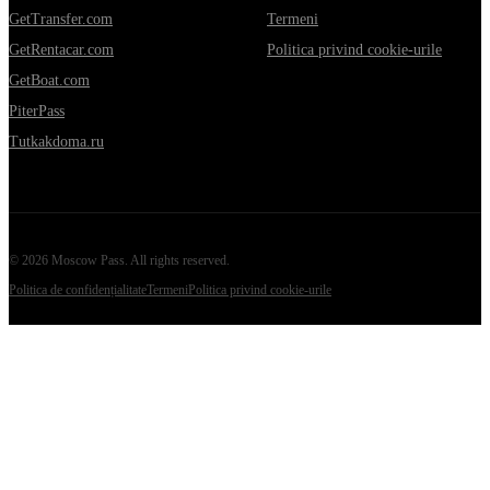
GetTransfer.com
Termeni
GetRentacar.com
Politica privind cookie-urile
GetBoat.com
PiterPass
Tutkakdoma.ru
©
2026
Moscow Pass
. All rights reserved.
Politica de confidențialitate
Termeni
Politica privind cookie-urile