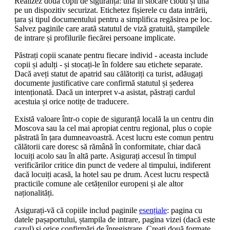
Realizez două copii de siguranță: una în stocare cloud și una
pe un dispozitiv securizat. Etichetez fișierele cu data intrării,
țara și tipul documentului pentru a simplifica regăsirea pe loc.
Salvez paginile care arată statutul de viză gratuită, ștampilele
de intrare și profilurile fiecărei persoane implicate.
Păstrați copii scanate pentru fiecare individ - aceasta include
copii și adulți - și stocați-le în foldere sau etichete separate.
Dacă aveți statut de apatrid sau călătoriți ca turist, adăugați
documente justificative care confirmă statutul și șederea
intenționată. Dacă un interpret v-a asistat, păstrați cardul
acestuia și orice notițe de traducere.
Există valoare într-o copie de siguranță locală la un centru din
Moscova sau la cel mai apropiat centru regional, plus o copie
păstrată în țara dumneavoastră. Acest lucru este comun pentru
călătorii care doresc să rămână în conformitate, chiar dacă
locuiți acolo sau în altă parte. Asigurați accesul în timpul
verificărilor critice din punct de vedere al timpului, indiferent
dacă locuiți acasă, la hotel sau pe drum. Acest lucru respectă
practicile comune ale cetățenilor europeni și ale altor
naționalități.
Asigurați-vă că copiile includ paginile
esențiale
: pagina cu
datele pașaportului, ștampila de intrare, pagina vizei (dacă este
cazul) și orice confirmări de înregistrare. Creați două formate,