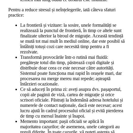
Pentru a reduce stresul și neînțelegerile, iată câteva sfaturi
practice:
La frontieră și vizitare: la sosire, unele formalități se
realizează la punctul de frontieră, în timp ce altele sunt
finalizate ulterior la biroul de migrație. Această tendință
se mută tot mai mult în mediul online, dar este posibil să
întâlniți totuși cozi care necesită timp pentru a fi
rezolvate.
Transformă provocările într-o rutină mai fluidă:
pregătește totul din timp, păstrează copii digitale și
distribuie doar ceea ce este necesar către autorități.
Sistemul poate funcționa mai rapid în orașele mari, dar
procesarea nu merge mereu mai repede; așteaptă
întârzieri ocazionale.
Ce să aduceți în prima zi: aveți asupra dvs. pașaportul,
copii ale paginii de viză, cartea de migrație și orice
scrisori oficiale. Păstrați la îndemână adresa hotelului și
numerele de contact naționale, dacă este necesar; acest
lucru ajută în cadrul procesului oficial și evită pierderea
de timp cu mersul înainte și înapoi.
Memento important: pașii oficiali se aplică în
majoritatea cazurilor; de asemenea, unele categorii au
reguli diferite. În toate cazurile, vă puteți aștepta să