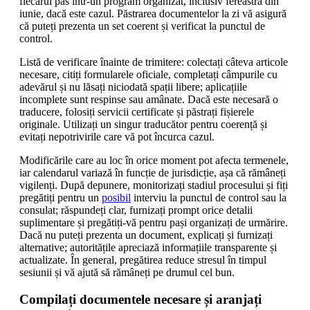
fiecărui pas într-un program organizat, inclusiv fereastra din
iunie, dacă este cazul. Păstrarea documentelor la zi vă asigură
că puteți prezenta un set coerent și verificat la punctul de
control.
Listă de verificare înainte de trimitere: colectați câteva articole
necesare, citiți formularele oficiale, completați câmpurile cu
adevărul și nu lăsați niciodată spații libere; aplicațiile
incomplete sunt respinse sau amânate. Dacă este necesară o
traducere, folosiți servicii certificate și păstrați fișierele
originale. Utilizați un singur traducător pentru coerență și
evitați nepotrivirile care vă pot încurca cazul.
Modificările care au loc în orice moment pot afecta termenele,
iar calendarul variază în funcție de jurisdicție, așa că rămâneți
vigilenți. După depunere, monitorizați stadiul procesului și fiți
pregătiți pentru un
posibil
interviu la punctul de control sau la
consulat; răspundeți clar, furnizați prompt orice detalii
suplimentare și pregătiți-vă pentru pași organizați de urmărire.
Dacă nu puteți prezenta un document, explicați și furnizați
alternative; autoritățile apreciază informațiile transparente și
actualizate. În general, pregătirea reduce stresul în timpul
sesiunii și vă ajută să rămâneți pe drumul cel bun.
Compilați documentele necesare și aranjați