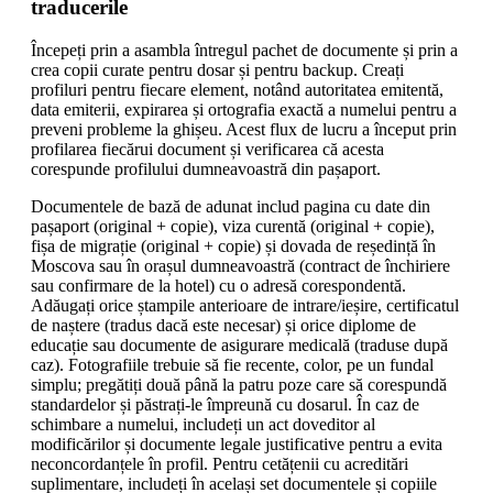
traducerile
Începeți prin a asambla întregul pachet de documente și prin a
crea copii curate pentru dosar și pentru backup. Creați
profiluri pentru fiecare element, notând autoritatea emitentă,
data emiterii, expirarea și ortografia exactă a numelui pentru a
preveni probleme la ghișeu. Acest flux de lucru a început prin
profilarea fiecărui document și verificarea că acesta
corespunde profilului dumneavoastră din pașaport.
Documentele de bază de adunat includ pagina cu date din
pașaport (original + copie), viza curentă (original + copie),
fișa de migrație (original + copie) și dovada de reședință în
Moscova sau în orașul dumneavoastră (contract de închiriere
sau confirmare de la hotel) cu o adresă corespondentă.
Adăugați orice ștampile anterioare de intrare/ieșire, certificatul
de naștere (tradus dacă este necesar) și orice diplome de
educație sau documente de asigurare medicală (traduse după
caz). Fotografiile trebuie să fie recente, color, pe un fundal
simplu; pregătiți două până la patru poze care să corespundă
standardelor și păstrați-le împreună cu dosarul. În caz de
schimbare a numelui, includeți un act doveditor al
modificărilor și documente legale justificative pentru a evita
neconcordanțele în profil. Pentru cetățenii cu acreditări
suplimentare, includeți în același set documentele și copiile