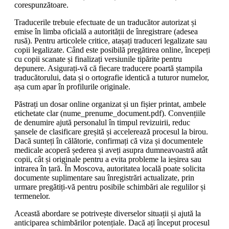
corespunzătoare.
Traducerile trebuie efectuate de un traducător autorizat și
emise în limba oficială a autorității de înregistrare (adesea
rusă). Pentru articolele critice, atașați traduceri legalizate sau
copii legalizate. Când este posibilă pregătirea online, începeți
cu copii scanate și finalizați versiunile tipărite pentru
depunere. Asigurați-vă că fiecare traducere poartă ștampila
traducătorului, data și o ortografie identică a tuturor numelor,
așa cum apar în profilurile originale.
Păstrați un dosar online organizat și un fișier printat, ambele
etichetate clar (nume_prenume_document.pdf). Convențiile
de denumire ajută personalul în timpul revizuirii, reduc
șansele de clasificare greșită și accelerează procesul la birou.
Dacă sunteți în călătorie, confirmați că viza și documentele
medicale acoperă șederea și aveți asupra dumneavoastră atât
copii, cât și originale pentru a evita probleme la ieșirea sau
intrarea în țară. În Moscova, autoritatea locală poate solicita
documente suplimentare sau înregistrări actualizate, prin
urmare pregătiți-vă pentru posibile schimbări ale regulilor și
termenelor.
Această abordare se potrivește diverselor situații și ajută la
anticiparea schimbărilor potențiale. Dacă ați început procesul