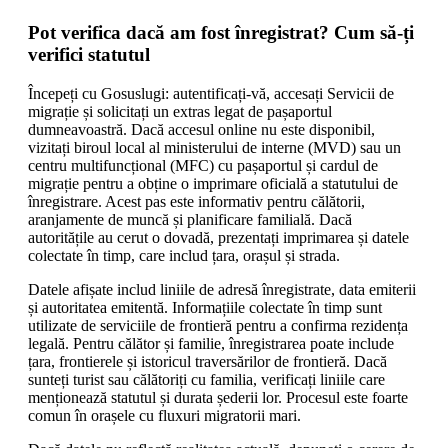
Pot verifica dacă am fost înregistrat? Cum să-ți
verifici statutul
Începeți cu Gosuslugi: autentificați-vă, accesați Servicii de
migrație și solicitați un extras legat de pașaportul
dumneavoastră. Dacă accesul online nu este disponibil,
vizitați biroul local al ministerului de interne (MVD) sau un
centru multifuncțional (MFC) cu pașaportul și cardul de
migrație pentru a obține o imprimare oficială a statutului de
înregistrare. Acest pas este informativ pentru călătorii,
aranjamente de muncă și planificare familială. Dacă
autoritățile au cerut o dovadă, prezentați imprimarea și datele
colectate în timp, care includ țara, orașul și strada.
Datele afișate includ liniile de adresă înregistrate, data emiterii
și autoritatea emitentă. Informațiile colectate în timp sunt
utilizate de serviciile de frontieră pentru a confirma rezidența
legală. Pentru călător și familie, înregistrarea poate include
țara, frontierele și istoricul traversărilor de frontieră. Dacă
sunteți turist sau călătoriți cu familia, verificați liniile care
menționează statutul și durata șederii lor. Procesul este foarte
comun în orașele cu fluxuri migratorii mari.