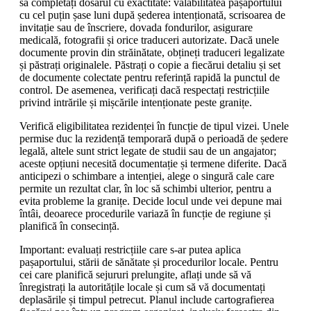
să completați dosarul cu exactitate: valabilitatea pașaportului
cu cel puțin șase luni după șederea intenționată, scrisoarea de
invitație sau de înscriere, dovada fondurilor, asigurare
medicală, fotografii și orice traduceri autorizate. Dacă unele
documente provin din străinătate, obțineți traduceri legalizate
și păstrați originalele. Păstrați o copie a fiecărui detaliu și set
de documente colectate pentru referință rapidă la punctul de
control. De asemenea, verificați dacă respectați restricțiile
privind intrările și mișcările intenționate peste granițe.
Verifică eligibilitatea rezidenței în funcție de tipul vizei. Unele
permise duc la rezidență temporară după o perioadă de ședere
legală, altele sunt strict legate de studii sau de un angajator;
aceste opțiuni necesită documentație și termene diferite. Dacă
anticipezi o schimbare a intenției, alege o singură cale care
permite un rezultat clar, în loc să schimbi ulterior, pentru a
evita probleme la granițe. Decide locul unde vei depune mai
întâi, deoarece procedurile variază în funcție de regiune și
planifică în consecință.
Important: evaluați restricțiile care s-ar putea aplica
pașaportului, stării de sănătate și procedurilor locale. Pentru
cei care planifică sejururi prelungite, aflați unde să vă
înregistrați la autoritățile locale și cum să vă documentați
deplasările și timpul petrecut. Planul include cartografierea