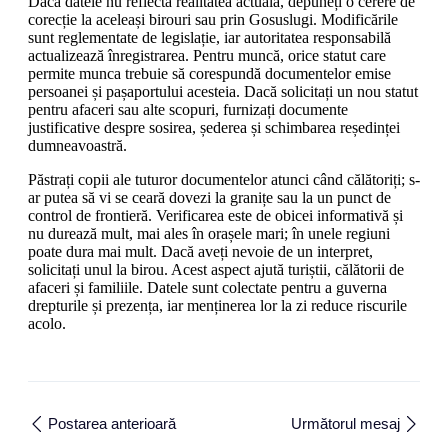
Dacă datele nu reflectă realitatea actuală, depuneți o cerere de
corecție la aceleași birouri sau prin Gosuslugi. Modificările
sunt reglementate de legislație, iar autoritatea responsabilă
actualizează înregistrarea. Pentru muncă, orice statut care
permite munca trebuie să corespundă documentelor emise
persoanei și pașaportului acesteia. Dacă solicitați un nou statut
pentru afaceri sau alte scopuri, furnizați documente
justificative despre sosirea, șederea și schimbarea reședinței
dumneavoastră.
Păstrați copii ale tuturor documentelor atunci când călătoriți; s-
ar putea să vi se ceară dovezi la granițe sau la un punct de
control de frontieră. Verificarea este de obicei informativă și
nu durează mult, mai ales în orașele mari; în unele regiuni
poate dura mai mult. Dacă aveți nevoie de un interpret,
solicitați unul la birou. Acest aspect ajută turiștii, călătorii de
afaceri și familiile. Datele sunt colectate pentru a guverna
drepturile și prezența, iar menținerea lor la zi reduce riscurile
acolo.
Postarea anterioară
Următorul mesaj