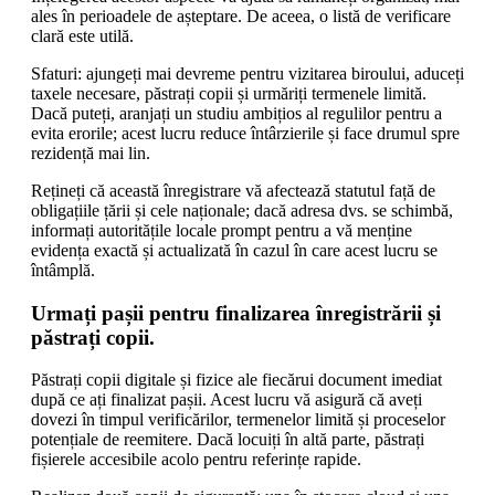
ales în perioadele de așteptare. De aceea, o listă de verificare
clară este utilă.
Sfaturi: ajungeți mai devreme pentru vizitarea biroului, aduceți
taxele necesare, păstrați copii și urmăriți termenele limită.
Dacă puteți, aranjați un studiu ambițios al regulilor pentru a
evita erorile; acest lucru reduce întârzierile și face drumul spre
rezidență mai lin.
Rețineți că această înregistrare vă afectează statutul față de
obligațiile țării și cele naționale; dacă adresa dvs. se schimbă,
informați autoritățile locale prompt pentru a vă menține
evidența exactă și actualizată în cazul în care acest lucru se
întâmplă.
Urmați pașii pentru finalizarea înregistrării și
păstrați copii.
Păstrați copii digitale și fizice ale fiecărui document imediat
după ce ați finalizat pașii. Acest lucru vă asigură că aveți
dovezi în timpul verificărilor, termenelor limită și proceselor
potențiale de reemitere. Dacă locuiți în altă parte, păstrați
fișierele accesibile acolo pentru referințe rapide.