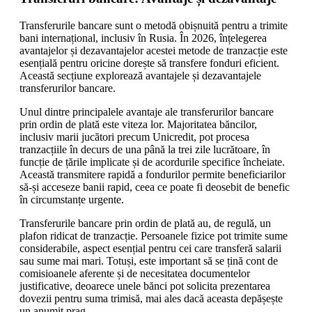
Transferurile bancare sunt o metodă obișnuită pentru a trimite
bani internațional, inclusiv în Rusia. În 2026, înțelegerea
avantajelor și dezavantajelor acestei metode de tranzacție este
esențială pentru oricine dorește să transfere fonduri eficient.
Această secțiune explorează avantajele și dezavantajele
transferurilor bancare.
Unul dintre principalele avantaje ale transferurilor bancare
prin ordin de plată este viteza lor. Majoritatea băncilor,
inclusiv marii jucători precum Unicredit, pot procesa
tranzacțiile în decurs de una până la trei zile lucrătoare, în
funcție de țările implicate și de acordurile specifice încheiate.
Această transmitere rapidă a fondurilor permite beneficiarilor
să-și acceseze banii rapid, ceea ce poate fi deosebit de benefic
în circumstanțe urgente.
Transferurile bancare prin ordin de plată au, de regulă, un
plafon ridicat de tranzacție. Persoanele fizice pot trimite sume
considerabile, aspect esențial pentru cei care transferă salarii
sau sume mai mari. Totuși, este important să se țină cont de
comisioanele aferente și de necesitatea documentelor
justificative, deoarece unele bănci pot solicita prezentarea
dovezii pentru suma trimisă, mai ales dacă aceasta depășește
un anumit prag.