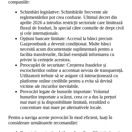
companiile:
Schimbări legislative: Schimbările frecvente ale
reglementărilor pot crea confuzie. Ultimul decret din
aprilie 2026 a introdus restricții sectoriale care limitează
fluxul de fonduri, în special către conturile de drept civil
și cele internaționale.
Opțiuni bancare limitate: Accesul la bănci precum
Gazprombank a devenit condiționat. Multe bănci
necesită acum documentație suplimentară pentru a
facilita transferurile, făcând esențială informarea cu
privire la cerințele acestora.
Preocupări de securitate: Creșterea fraudelor și
escrocheriilor online a accentuat nevoia de transparență.
Utilizatorii trebuie să se asigure că interacționează cu
platforme online credibile pentru a evita să devină
victime ale riscurilor inevitabile.
Provocări legate de bunurile importate: Volumul
bunurilor importate a scăzut, ceea ce a dus la prețuri
mai mari și la disponibilitate limitată, rezultând o
concentrare mai mare pe alternativele locale.
Pentru a naviga aceste provocări în mod eficient, luați în
considerare următoarele recomandări: