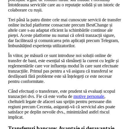
întotdeauna serviciile care au o reputație solidă și un istoric de
colaborare cu rușii.
Trei până la patru dintre cele mai cunoscute servicii de transfer
online includ platforme consacrate precum BestChange și
altele care s-au adaptat eficient la schimbările continue ale
pieței. Aceste platforme nu numai că oferă tranzacții sigure,
dar facilitează și comunicarea prin aplicații precum Telegram,
îmbunătățind experiența utilizatorilor.
În viitor, pe măsură ce sunt introduse noi soluții online de
transfer de bani, este esențial să rămâneți la curent cu legile și
reglementările care vor influența modul în care sunt efectuate
tranzacțiile. Primul pas pentru a vă asigura că transferul se
desfășoară fără probleme este să înțelegeți ce este necesar
pentru conformitate.
Când efectuați o transferare, este prudent să evaluați scopul
tranzacției dvs. Fie că este vorba de
motive personale
,
cheltuieli legate de afaceri sau sprijin pentru persoane din
regiuni precum Cecenia, asigurați-vă că serviciul ales poate
satisface pe deplin nevoile dvs., minimizând astfel riscul
implicat.
Transferuri bancare: Avantaje și dezavantaje