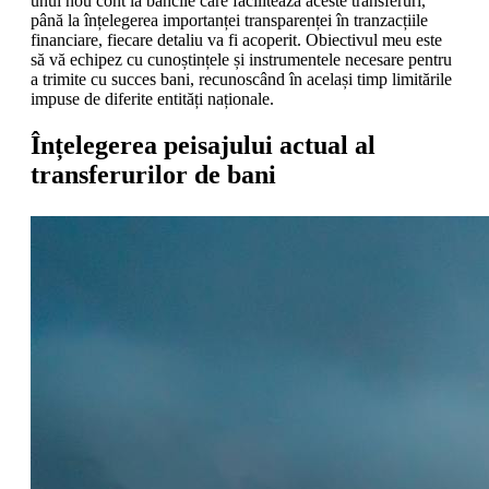
unui nou cont la băncile care facilitează aceste transferuri,
până la înțelegerea importanței transparenței în tranzacțiile
financiare, fiecare detaliu va fi acoperit. Obiectivul meu este
să vă echipez cu cunoștințele și instrumentele necesare pentru
a trimite cu succes bani, recunoscând în același timp limitările
impuse de diferite entități naționale.
Înțelegerea peisajului actual al
transferurilor de bani