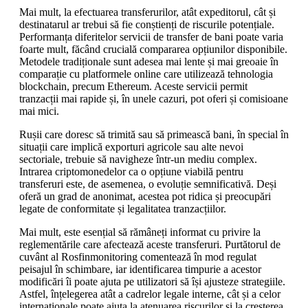
Mai mult, la efectuarea transferurilor, atât expeditorul, cât și
destinatarul ar trebui să fie conștienți de riscurile potențiale.
Performanța diferitelor servicii de transfer de bani poate varia
foarte mult, făcând crucială compararea opțiunilor disponibile.
Metodele tradiționale sunt adesea mai lente și mai greoaie în
comparație cu platformele online care utilizează tehnologia
blockchain, precum Ethereum. Aceste servicii permit
tranzacții mai rapide și, în unele cazuri, pot oferi și comisioane
mai mici.
Rușii care doresc să trimită sau să primească bani, în special în
situații care implică exporturi agricole sau alte nevoi
sectoriale, trebuie să navigheze într-un mediu complex.
Intrarea criptomonedelor ca o opțiune viabilă pentru
transferuri este, de asemenea, o evoluție semnificativă. Deși
oferă un grad de anonimat, acestea pot ridica și preocupări
legate de conformitate și legalitatea tranzacțiilor.
Mai mult, este esențial să rămâneți informat cu privire la
reglementările care afectează aceste transferuri. Purtătorul de
cuvânt al Rosfinmonitoring comentează în mod regulat
peisajul în schimbare, iar identificarea timpurie a acestor
modificări îi poate ajuta pe utilizatori să își ajusteze strategiile.
Astfel, înțelegerea atât a cadrelor legale interne, cât și a celor
internaționale poate ajuta la atenuarea riscurilor și la creșterea