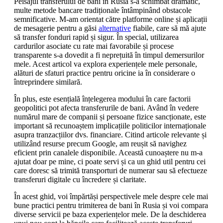
Peisajul transferului de bani în Rusia s-a schimbat dramatic,
multe metode bancare tradiționale întâmpinând obstacole
semnificative. M-am orientat către platforme online și aplicații
de mesagerie pentru a găsi
alternative
fiabile, care să mă ajute
să transfer fonduri rapid și sigur. În special, utilizarea
cardurilor asociate cu rate mai favorabile și procese
transparente s-a dovedit a fi neprețuită în timpul demersurilor
mele. Acest articol va explora experiențele mele personale,
alături de sfaturi practice pentru oricine ia în considerare o
întreprindere similară.
În plus, este esențială înțelegerea modului în care factorii
geopolitici pot afecta transferurile de bani. Având în vedere
numărul mare de companii și persoane fizice sancționate, este
important să recunoaștem implicațiile politicilor internaționale
asupra tranzacțiilor dvs. financiare. Citind articole relevante și
utilizând resurse precum Google, am reușit să navighez
eficient prin canalele disponibile. Această cunoaștere nu m-a
ajutat doar pe mine, ci poate servi și ca un ghid util pentru cei
care doresc să trimită transporturi de numerar sau să efectueze
transferuri digitale cu încredere și claritate.
În acest ghid, voi împărtăși perspectivele mele despre cele mai
bune practici pentru trimiterea de bani în Rusia și voi compara
diverse servicii pe baza experiențelor mele. De la deschiderea