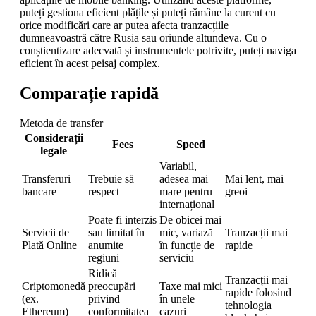
puteți gestiona eficient plățile și puteți rămâne la curent cu
orice modificări care ar putea afecta tranzacțiile
dumneavoastră către Rusia sau oriunde altundeva. Cu o
conștientizare adecvată și instrumentele potrivite, puteți naviga
eficient în acest peisaj complex.
Comparație rapidă
Metoda de transfer
Considerații
Fees
Speed
legale
Variabil,
Transferuri
Trebuie să
adesea mai
Mai lent, mai
bancare
respect
mare pentru
greoi
internațional
Poate fi interzis
De obicei mai
Servicii de
sau limitat în
mic, variază
Tranzacții mai
Plată Online
anumite
în funcție de
rapide
regiuni
serviciu
Ridică
Tranzacții mai
Criptomonedă
preocupări
Taxe mai mici
rapide folosind
(ex.
privind
în unele
tehnologia
Ethereum)
conformitatea
cazuri