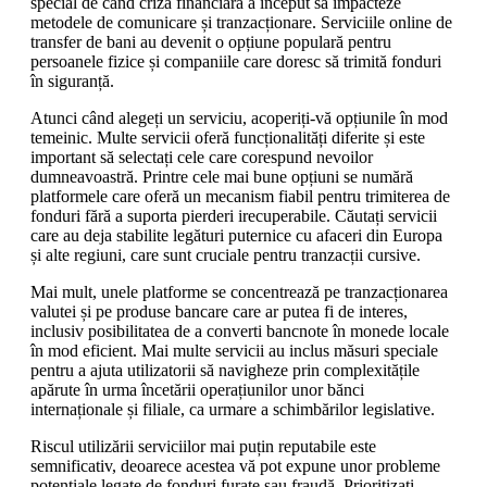
special de când criza financiară a început să impacteze
metodele de comunicare și tranzacționare. Serviciile online de
transfer de bani au devenit o opțiune populară pentru
persoanele fizice și companiile care doresc să trimită fonduri
în siguranță.
Atunci când alegeți un serviciu, acoperiți-vă opțiunile în mod
temeinic. Multe servicii oferă funcționalități diferite și este
important să selectați cele care corespund nevoilor
dumneavoastră. Printre cele mai bune opțiuni se numără
platformele care oferă un mecanism fiabil pentru trimiterea de
fonduri fără a suporta pierderi irecuperabile. Căutați servicii
care au deja stabilite legături puternice cu afaceri din Europa
și alte regiuni, care sunt cruciale pentru tranzacții cursive.
Mai mult, unele platforme se concentrează pe tranzacționarea
valutei și pe produse bancare care ar putea fi de interes,
inclusiv posibilitatea de a converti bancnote în monede locale
în mod eficient. Mai multe servicii au inclus măsuri speciale
pentru a ajuta utilizatorii să navigheze prin complexitățile
apărute în urma încetării operațiunilor unor bănci
internaționale și filiale, ca urmare a schimbărilor legislative.
Riscul utilizării serviciilor mai puțin reputabile este
semnificativ, deoarece acestea vă pot expune unor probleme
potențiale legate de fonduri furate sau fraudă. Prioritizați