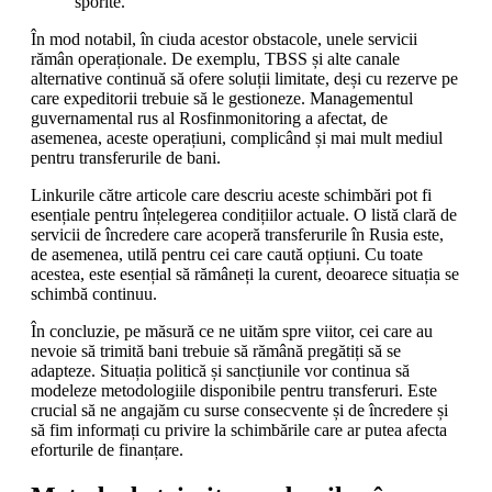
sporite.
În mod notabil, în ciuda acestor obstacole, unele servicii
rămân operaționale. De exemplu, TBSS și alte canale
alternative continuă să ofere soluții limitate, deși cu rezerve pe
care expeditorii trebuie să le gestioneze. Managementul
guvernamental rus al Rosfinmonitoring a afectat, de
asemenea, aceste operațiuni, complicând și mai mult mediul
pentru transferurile de bani.
Linkurile către articole care descriu aceste schimbări pot fi
esențiale pentru înțelegerea condițiilor actuale. O listă clară de
servicii de încredere care acoperă transferurile în Rusia este,
de asemenea, utilă pentru cei care caută opțiuni. Cu toate
acestea, este esențial să rămâneți la curent, deoarece situația se
schimbă continuu.
În concluzie, pe măsură ce ne uităm spre viitor, cei care au
nevoie să trimită bani trebuie să rămână pregătiți să se
adapteze. Situația politică și sancțiunile vor continua să
modeleze metodologiile disponibile pentru transferuri. Este
crucial să ne angajăm cu surse consecvente și de încredere și
să fim informați cu privire la schimbările care ar putea afecta
eforturile de finanțare.