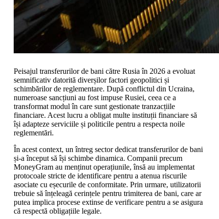
Peisajul transferurilor de bani către Rusia în 2026 a evoluat
semnificativ datorită diverșilor factori geopolitici și
schimbărilor de reglementare. După conflictul din Ucraina,
numeroase sancțiuni au fost impuse Rusiei, ceea ce a
transformat modul în care sunt gestionate tranzacțiile
financiare. Acest lucru a obligat multe instituții financiare să
își adapteze serviciile și politicile pentru a respecta noile
reglementări.
În acest context, un întreg sector dedicat transferurilor de bani
și-a început să își schimbe dinamica. Companii precum
MoneyGram au menținut operațiunile, însă au implementat
protocoale stricte de identificare pentru a atenua riscurile
asociate cu eșecurile de conformitate. Prin urmare, utilizatorii
trebuie să înțeleagă cerințele pentru trimiterea de bani, care ar
putea implica procese extinse de verificare pentru a se asigura
că respectă obligațiile legale.