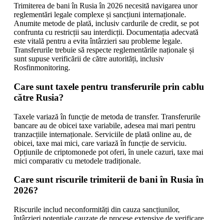
Trimiterea de bani în Rusia în 2026 necesită navigarea unor
reglementări legale complexe și sancțiuni internaționale.
Anumite metode de plată, inclusiv cardurile de credit, se pot
confrunta cu restricții sau interdicții. Documentația adecvată
este vitală pentru a evita întârzieri sau probleme legale.
Transferurile trebuie să respecte reglementările naționale și
sunt supuse verificării de către autorități, inclusiv
Rosfinmonitoring.
Care sunt taxele pentru transferurile prin cablu
către Rusia?
Taxele variază în funcție de metoda de transfer. Transferurile
bancare au de obicei taxe variabile, adesea mai mari pentru
tranzacțiile internaționale. Serviciile de plată online au, de
obicei, taxe mai mici, care variază în funcție de serviciu.
Opțiunile de criptomonede pot oferi, în unele cazuri, taxe mai
mici comparativ cu metodele tradiționale.
Care sunt riscurile trimiterii de bani în Rusia în
2026?
Riscurile includ neconformități din cauza sancțiunilor,
întârzieri potențiale cauzate de procese extensive de verificare