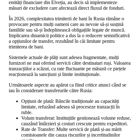
entități financiare din Elveția, au decis să implementeze
măsuri de excludere care afectează direct fluxul de fonduri.
În 2026, complexitatea trimiterii de bani în Rusia rămâne o
provocare pentru mulți oameni care au nevoie să-și susțină
familiile sau să-și îndeplinească obligațiile legate de muncă.
Implicarea dinamicii politice a dus la o reducere semnificativă
a opțiunilor de transfer, rezultând în căi limitate pentru
trimiterea de bani.
Sistemele actuale de plăți sunt adesea fragmentate, mulți
furnizori ne mai oferind servicii către destinatari ruși. Valoarea
tranzacțiilor a scăzut, cu rate fluctuante pe măsură ce piețele
reacționează la sancțiuni și limite instituționale.
Următoarele aspecte au apărut ca fiind critice atunci când se
iau în considerare transferurile către Rusia:
Opțiuni de plată: Băncile tradiționale au capacități
limitate, refuzând adesea să proceseze tranzacții în
ruble.
Volum transferat: Instituțiile gestionează volume reduse,
cauzând întârzieri și costuri crescute pentru expeditori.
Rate de Transfer: Multe servicii de plată și-au mărit
comisioanele din cauza riscurilor și incertitudinilor