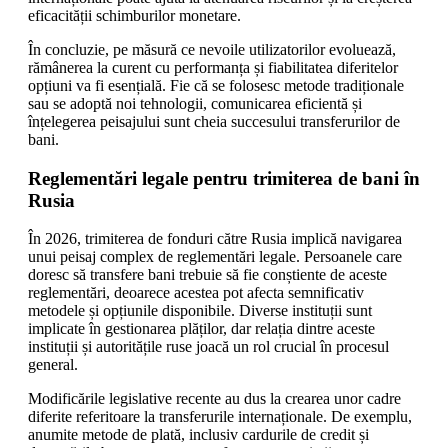
eficacității schimburilor monetare.
În concluzie, pe măsură ce nevoile utilizatorilor evoluează,
rămânerea la curent cu performanța și fiabilitatea diferitelor
opțiuni va fi esențială. Fie că se folosesc metode tradiționale
sau se adoptă noi tehnologii, comunicarea eficientă și
înțelegerea peisajului sunt cheia succesului transferurilor de
bani.
Reglementări legale pentru trimiterea de bani în
Rusia
În 2026, trimiterea de fonduri către Rusia implică navigarea
unui peisaj complex de reglementări legale. Persoanele care
doresc să transfere bani trebuie să fie conștiente de aceste
reglementări, deoarece acestea pot afecta semnificativ
metodele și opțiunile disponibile. Diverse instituții sunt
implicate în gestionarea plăților, dar relația dintre aceste
instituții și autoritățile ruse joacă un rol crucial în procesul
general.
Modificările legislative recente au dus la crearea unor cadre
diferite referitoare la transferurile internaționale. De exemplu,
anumite metode de plată, inclusiv cardurile de credit și