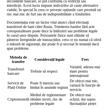
decontările bancare, se pot confrunta cu restricții sau
interdicții. Acest lucru impune indivizilor să caute alternative
viabile, în special în ceea ce privește opțiunile care prezintă un
risc mai mic de furt sau de indisponibilitate a fondurilor.
Documentația este un factor vital atunci când efectuați
transferuri de bani către Rusia. Trimiterea banilor fără acte
corespunzătoare poate duce la întârzieri sau probleme legale
în cazul unor dispute. Persoanele fizice sunt sfătuite să
păstreze înregistrări ale tranzacțiilor, ceea ce nu numai că oferă
o măsură de siguranță, dar poate fi și necesar în instanță dacă
apar probleme.
Metoda de
Considerații legale
Fees
transfer
Variabil, adesea mai
Transferuri
Trebuie să respect
mare pentru
bancare
internațional
De obicei mai mic,
Servicii de
Poate fi interzis sau
variază în funcție de
Plată Online
limitat în anumite regiuni
serviciu
Mediul de reglementare
De obicei mai
Criptomonedă
rămâne incert, risc de
scăzut, dar supus
probleme legale
fluctuațiilor pieței