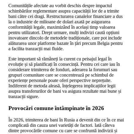
Comunitățile afectate au vorbit deschis despre impactul
schimbărilor reglementare asupra capacității lor de a trimite
bani către cei dragi. Restructurarea canalelor financiare a dus
la o industrie de milioane de dolari axată pe asigurarea
conformității legale, maximizând în același timp valoarea
pentru utilizatori. Drept urmare, mulți indivizi caută opțiuni
inovatoare dincolo de metodele tradiționale, care pot include
alăturarea unor platforme bazate în țări precum Belgia pentru
a facilita tranzacții mai fluide.
Este important să rămâneți la curent cu peisajul legal în
evoluție și să planificați în consecință. Pentru cei care iau în
considerare trimiterea de fonduri, aderarea la forumuri sau
grupuri comunitare care se concentrează pe schimbul de
experiențe personale poate oferi perspective neprețuite.
Indiferent de metoda aleasă, înțelegerea implicațiilor legii
asupra transferurilor de bani va asigura rezultate mai bune și
tranzacții sigure.
Provocări comune întâmpinate în 2026
În 2026, trimiterea de bani în Rusia a devenit din ce în ce mai
complicată din cauza unei varietăți de factori. Iată câteva
dintre provocările comune cu care se confruntă indivizii și