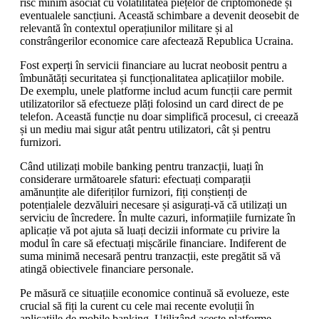
risc minim asociat cu volatilitatea piețelor de criptomonede și
eventualele sancțiuni. Această schimbare a devenit deosebit de
relevantă în contextul operațiunilor militare și al
constrângerilor economice care afectează Republica Ucraina.
Fost experți în servicii financiare au lucrat neobosit pentru a
îmbunătăți securitatea și funcționalitatea aplicațiilor mobile.
De exemplu, unele platforme includ acum funcții care permit
utilizatorilor să efectueze plăți folosind un card direct de pe
telefon. Această funcție nu doar simplifică procesul, ci creează
și un mediu mai sigur atât pentru utilizatori, cât și pentru
furnizori.
Când utilizați mobile banking pentru tranzacții, luați în
considerare următoarele sfaturi: efectuați comparații
amănunțite ale diferiților furnizori, fiți conștienți de
potențialele dezvăluiri necesare și asigurați-vă că utilizați un
serviciu de încredere. În multe cazuri, informațiile furnizate în
aplicație vă pot ajuta să luați decizii informate cu privire la
modul în care să efectuați mișcările financiare. Indiferent de
suma minimă necesară pentru tranzacții, este pregătit să vă
atingă obiectivele financiare personale.
Pe măsură ce situațiile economice continuă să evolueze, este
crucial să fiți la curent cu cele mai recente evoluții în
aplicațiile de mobile banking. Utilizând aceste platforme,