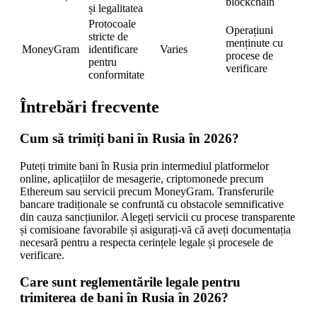
blockchain
și legalitatea
Protocoale
Operațiuni
stricte de
menținute cu
MoneyGram
identificare
Varies
procese de
pentru
verificare
conformitate
Întrebări frecvente
Cum să trimiți bani în Rusia în 2026?
Puteți trimite bani în Rusia prin intermediul platformelor
online, aplicațiilor de mesagerie, criptomonede precum
Ethereum sau servicii precum MoneyGram. Transferurile
bancare tradiționale se confruntă cu obstacole semnificative
din cauza sancțiunilor. Alegeți servicii cu procese transparente
și comisioane favorabile și asigurați-vă că aveți documentația
necesară pentru a respecta cerințele legale și procesele de
verificare.
Care sunt reglementările legale pentru
trimiterea de bani în Rusia în 2026?