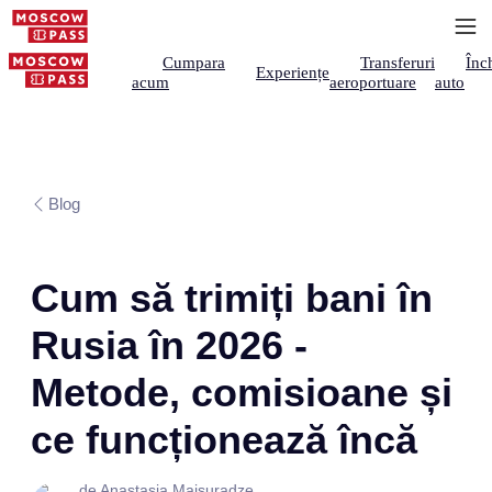
Cumpara
Transferuri
Înch
Experiențe
acum
aeroportuare
auto
Blog
Cum să trimiți bani în
Rusia în 2026 -
Metode, comisioane și
ce funcționează încă
de Anastasia Maisuradze