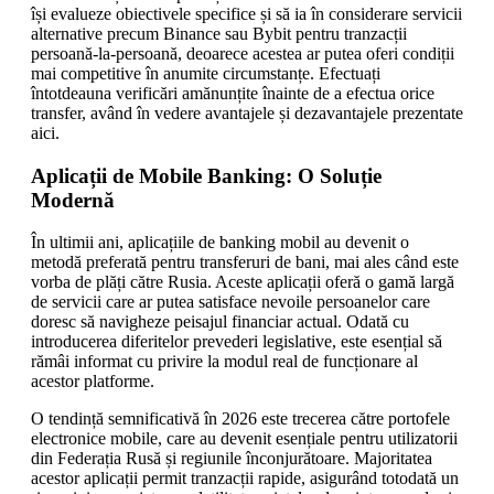
își evalueze obiectivele specifice și să ia în considerare servicii
alternative precum Binance sau Bybit pentru tranzacții
persoană-la-persoană, deoarece acestea ar putea oferi condiții
mai competitive în anumite circumstanțe. Efectuați
întotdeauna verificări amănunțite înainte de a efectua orice
transfer, având în vedere avantajele și dezavantajele prezentate
aici.
Aplicații de Mobile Banking: O Soluție
Modernă
În ultimii ani, aplicațiile de banking mobil au devenit o
metodă preferată pentru transferuri de bani, mai ales când este
vorba de plăți către Rusia. Aceste aplicații oferă o gamă largă
de servicii care ar putea satisface nevoile persoanelor care
doresc să navigheze peisajul financiar actual. Odată cu
introducerea diferitelor prevederi legislative, este esențial să
rămâi informat cu privire la modul real de funcționare al
acestor platforme.
O tendință semnificativă în 2026 este trecerea către portofele
electronice mobile, care au devenit esențiale pentru utilizatorii
din Federația Rusă și regiunile înconjurătoare. Majoritatea
acestor aplicații permit tranzacții rapide, asigurând totodată un