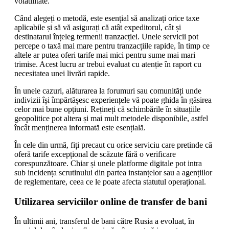
volatilitate.
Când alegeți o metodă, este esențial să analizați orice taxe
aplicabile și să vă asigurați că atât expeditorul, cât și
destinatarul înțeleg termenii tranzacției. Unele servicii pot
percepe o taxă mai mare pentru tranzacțiile rapide, în timp ce
altele ar putea oferi tarife mai mici pentru sume mai mari
trimise. Acest lucru ar trebui evaluat cu atenție în raport cu
necesitatea unei livrări rapide.
În unele cazuri, alăturarea la forumuri sau comunități unde
indivizii își împărtășesc experiențele vă poate ghida în găsirea
celor mai bune opțiuni. Rețineți că schimbările în situațiile
geopolitice pot altera și mai mult metodele disponibile, astfel
încât menținerea informată este esențială.
În cele din urmă, fiți precaut cu orice serviciu care pretinde că
oferă tarife excepțional de scăzute fără o verificare
corespunzătoare. Chiar și unele platforme digitale pot intra
sub incidența scrutinului din partea instanțelor sau a agențiilor
de reglementare, ceea ce le poate afecta statutul operațional.
Utilizarea serviciilor online de transfer de bani
În ultimii ani, transferul de bani către Rusia a evoluat, în