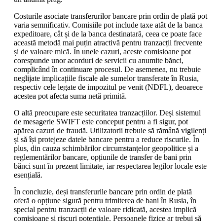
Costurile asociate transferurilor bancare prin ordin de plată pot
varia semnificativ. Comisiile pot include taxe atât de la banca
expeditoare, cât și de la banca destinatară, ceea ce poate face
această metodă mai puțin atractivă pentru tranzacții frecvente
și de valoare mică. În unele cazuri, aceste comisioane pot
corespunde unor acorduri de servicii cu anumite bănci,
complicând în continuare procesul. De asemenea, nu trebuie
neglijate implicațiile fiscale ale sumelor transferate în Rusia,
respectiv cele legate de impozitul pe venit (NDFL), deoarece
acestea pot afecta suma netă primită.
O altă preocupare este securitatea tranzacțiilor. Deși sistemul
de mesagerie SWIFT este conceput pentru a fi sigur, pot
apărea cazuri de fraudă. Utilizatorii trebuie să rămână vigilenți
și să își protejeze datele bancare pentru a reduce riscurile. În
plus, din cauza schimbărilor circumstanțelor geopolitice și a
reglementărilor bancare, opțiunile de transfer de bani prin
bănci sunt în prezent limitate, iar respectarea legilor locale este
esențială.
În concluzie, deși transferurile bancare prin ordin de plată
oferă o opțiune sigură pentru trimiterea de bani în Rusia, în
special pentru tranzacții de valoare ridicată, acestea implică
comisioane și riscuri potențiale. Persoanele fizice ar trebui să