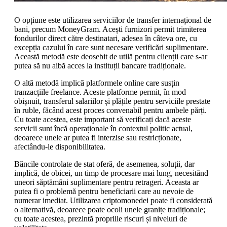
O opțiune este utilizarea serviciilor de transfer internațional de
bani, precum MoneyGram. Acești furnizori permit trimiterea
fondurilor direct către destinatari, adesea în câteva ore, cu
excepția cazului în care sunt necesare verificări suplimentare.
Această metodă este deosebit de utilă pentru clienții care s-ar
putea să nu aibă acces la instituții bancare tradiționale.
O altă metodă implică platformele online care susțin
tranzacțiile freelance. Aceste platforme permit, în mod
obișnuit, transferul salariilor și plățile pentru serviciile prestate
în ruble, făcând acest proces convenabil pentru ambele părți.
Cu toate acestea, este important să verificați dacă aceste
servicii sunt încă operaționale în contextul politic actual,
deoarece unele ar putea fi interzise sau restricționate,
afectându-le disponibilitatea.
Băncile controlate de stat oferă, de asemenea, soluții, dar
implică, de obicei, un timp de procesare mai lung, necesitând
uneori săptămâni suplimentare pentru retrageri. Aceasta ar
putea fi o problemă pentru beneficiarii care au nevoie de
numerar imediat. Utilizarea criptomonedei poate fi considerată
o alternativă, deoarece poate ocoli unele granițe tradiționale;
cu toate acestea, prezintă propriile riscuri și niveluri de