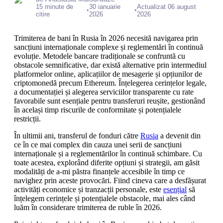
15 minute de
30 ianuarie
Actualizat 06 august
•
•
citire
2026
2026
Trimiterea de bani în Rusia în 2026 necesită navigarea prin
sancțiuni internaționale complexe și reglementări în continuă
evoluție. Metodele bancare tradiționale se confruntă cu
obstacole semnificative, dar există alternative prin intermediul
platformelor online, aplicațiilor de mesagerie și opțiunilor de
criptomonedă precum Ethereum. Înțelegerea cerințelor legale,
a documentației și alegerea serviciilor transparente cu rate
favorabile sunt esențiale pentru transferuri reușite, gestionând
în același timp riscurile de conformitate și potențialele
restricții.
În ultimii ani, transferul de fonduri către
Rusia
a devenit din
ce în ce mai complex din cauza unei serii de sancțiuni
internaționale și a reglementărilor în continuă schimbare. Cu
toate acestea, explorând diferite opțiuni și strategii, am găsit
modalități de a-mi păstra finanțele accesibile în timp ce
navighez prin aceste provocări. Fiind cineva care a desfășurat
activități economice și tranzacții personale, este
esențial
să
înțelegem cerințele și potențialele obstacole, mai ales când
luăm în considerare trimiterea de ruble în 2026.