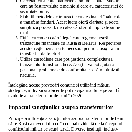
Cercetați cu atenție platformele online. Căutați site-uri
care au fost revizuite temeinic și care au caracteristici de
securitate bune.
Stabiliți metodele de tranzacție cu destinatari înainte de
a transfera fonduri. Acest lucru oferă claritate și poate
simplifica procesul, mai ales când sunt implicate sume
mari.
Fiți la curent cu cadrul legal care reglementează
tranzacțiile financiare cu Rusia și Belarus. Respectarea
acestor reglementări este necesară pentru a asigura un
transfer lin de fonduri.
Utilize custodiene care pot gestiona complexitatea
tranzacțiilor transfrontaliere. Aceștia vă pot ajuta să
gestionați problemele de conformitate și să minimizați
riscurile.
Înțelegând aceste provocări comune și utilizând măsuri
strategice, indivizii și afacerile pot naviga mai bine peisajul în
evoluție al transferurilor de bani în 2026.
Impactul sancțiunilor asupra transferurilor
Principala influență a sancțiunilor asupra transferurilor de bani
către Rusia a devenit din ce în ce mai evidentă de la începutul
conflictului militar pe scară largă. Diverse instituții, inclusiv