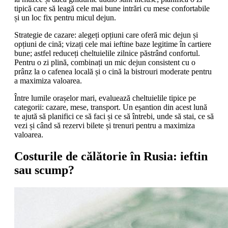
tipică care să leagă cele mai bune intrări cu mese confortabile
și un loc fix pentru micul dejun.
Strategie de cazare: alegeți opțiuni care oferă mic dejun și
opțiuni de cină; vizați cele mai ieftine baze legitime în cartiere
bune; astfel reduceți cheltuielile zilnice păstrând confortul.
Pentru o zi plină, combinați un mic dejun consistent cu o
prânz la o cafenea locală și o cină la bistrouri moderate pentru
a maximiza valoarea.
Între lumile orașelor mari, evaluează cheltuielile tipice pe
categorii: cazare, mese, transport. Un eșantion din acest lună
te ajută să planifici ce să faci și ce să întrebi, unde să stai, ce să
vezi și când să rezervi bilete și trenuri pentru a maximiza
valoarea.
Costurile de călătorie în Rusia: ieftin
sau scump?