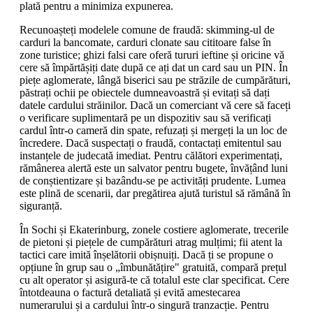
plată pentru a minimiza expunerea.
Recunoașteți modelele comune de fraudă: skimming-ul de
carduri la bancomate, carduri clonate sau cititoare false în
zone turistice; ghizi falsi care oferă tururi ieftine și oricine vă
cere să împărtășiți date după ce ați dat un card sau un PIN. În
piețe aglomerate, lângă biserici sau pe străzile de cumpărături,
păstrați ochii pe obiectele dumneavoastră și evitați să dați
datele cardului străinilor. Dacă un comerciant vă cere să faceți
o verificare suplimentară pe un dispozitiv sau să verificați
cardul într-o cameră din spate, refuzați și mergeți la un loc de
încredere. Dacă suspectați o fraudă, contactați emitentul sau
instanțele de judecată imediat. Pentru călători experimentați,
rămânerea alertă este un salvator pentru bugete, învățând luni
de conștientizare și bazându-se pe activități prudente. Lumea
este plină de scenarii, dar pregătirea ajută turistul să rămână în
siguranță.
În Sochi și Ekaterinburg, zonele costiere aglomerate, trecerile
de pietoni și piețele de cumpărături atrag mulțimi; fii atent la
tactici care imită înșelătorii obișnuiți. Dacă ți se propune o
opțiune în grup sau o „îmbunătățire" gratuită, compară prețul
cu alt operator și asigură-te că totalul este clar specificat. Cere
întotdeauna o factură detaliată și evită amestecarea
numerarului și a cardului într-o singură tranzacție. Pentru