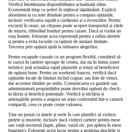
Verifică întotdeauna disponibilitatea actualizată zilnic.
Economisiți timp cu șederi în mijlocul săptămânii. Explică
abordarea ta cu note detaliate pentru a compara opțiunile,
inclusiv verificarea rapidă a curățeniei și a recenziilor. Pentru
excursii în orașe, un citypass poate acoperi transportul și zilele
de muzeu, eliberând fonduri pentru cazare. Dacă ai vizitat un
oraș înainte, folosește acea experiență pentru a rafina alertele
și pentru a evita locurile cu opțiuni de anulare limitate.
Trecerea prin opțiuni ajută la rafinarea alegerilor.
Pentru escapade casuale cu un program flexibil, consideră să
te cazezi în cartiere aproape de centru, dar nu în inima zonei
turistice; poți actualiza rapid planurile și totuși să beneficiezi
de opțiuni bune. Pentru un weekend francez, verifică dacă
opțiunile locale de băuturi includ cognac sau liste de vinuri,
dar accentul rămâne pe sediu. Comunicarea cu gazdele sau
administratorii proprietăților poate dezvălui opțiuni de check-
in târziu și beneficii potențiale. Verifică și sticlăria și
amenajările pentru a asigura un sejur confortabil într-o cameră
compactă, ceea ce poate crește valoarea.
Ține un jurnal cu datele și orele în care planifici să vizitezi
piețele și muzeele, inclusiv dacă vizitezi cartiere pentru mese
sau viață nocturnă (lapte, pâine, varză etc. pot apărea în mese
bugetare). Folosește acest lucru pentru a gestiona alocările și