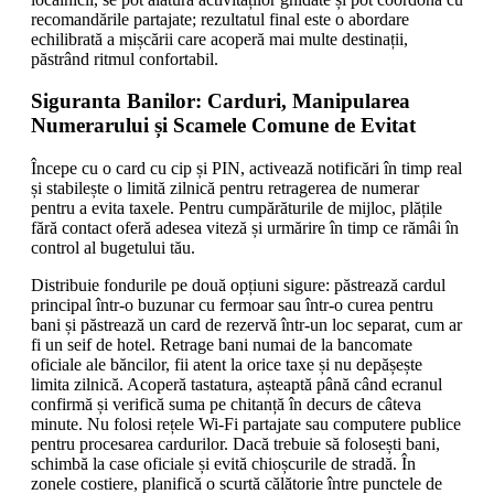
recomandările partajate; rezultatul final este o abordare
echilibrată a mișcării care acoperă mai multe destinații,
păstrând ritmul confortabil.
Siguranta Banilor: Carduri, Manipularea
Numerarului și Scamele Comune de Evitat
Începe cu o card cu cip și PIN, activează notificări în timp real
și stabilește o limită zilnică pentru retragerea de numerar
pentru a evita taxele. Pentru cumpărăturile de mijloc, plățile
fără contact oferă adesea viteză și urmărire în timp ce rămâi în
control al bugetului tău.
Distribuie fondurile pe două opțiuni sigure: păstrează cardul
principal într-o buzunar cu fermoar sau într-o curea pentru
bani și păstrează un card de rezervă într-un loc separat, cum ar
fi un seif de hotel. Retrage bani numai de la bancomate
oficiale ale băncilor, fii atent la orice taxe și nu depășește
limita zilnică. Acoperă tastatura, așteaptă până când ecranul
confirmă și verifică suma pe chitanță în decurs de câteva
minute. Nu folosi rețele Wi-Fi partajate sau computere publice
pentru procesarea cardurilor. Dacă trebuie să folosești bani,
schimbă la case oficiale și evită chioșcurile de stradă. În
zonele costiere, planifică o scurtă călătorie între punctele de