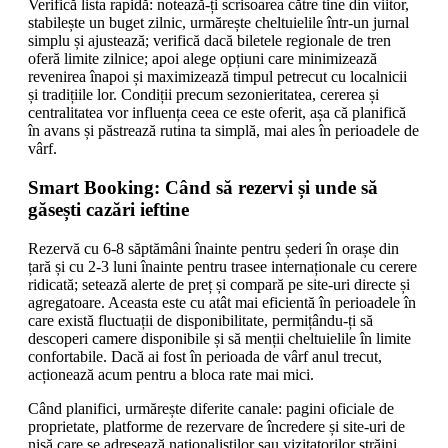
Verifică lista rapidă: notează-ți scrisoarea către tine din viitor,
stabilește un buget zilnic, urmărește cheltuielile într-un jurnal
simplu și ajustează; verifică dacă biletele regionale de tren
oferă limite zilnice; apoi alege opțiuni care minimizează
revenirea înapoi și maximizează timpul petrecut cu localnicii
și tradițiile lor. Condiții precum sezonieritatea, cererea și
centralitatea vor influența ceea ce este oferit, așa că planifică
în avans și păstrează rutina ta simplă, mai ales în perioadele de
vârf.
Smart Booking: Când să rezervi și unde să
găsești cazări ieftine
Rezervă cu 6-8 săptămâni înainte pentru șederi în orașe din
țară și cu 2-3 luni înainte pentru trasee internaționale cu cerere
ridicată; setează alerte de preț și compară pe site-uri directe și
agregatoare. Aceasta este cu atât mai eficientă în perioadele în
care există fluctuații de disponibilitate, permițându-ți să
descoperi camere disponibile și să menții cheltuielile în limite
confortabile. Dacă ai fost în perioada de vârf anul trecut,
acționează acum pentru a bloca rate mai mici.
Când planifici, urmărește diferite canale: pagini oficiale de
proprietate, platforme de rezervare de încredere și site-uri de
nișă care se adresează naționaliștilor sau vizitatorilor străini.