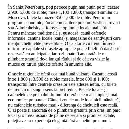
În Sankt Petersburg, poți petrece puțin mai puțin pe zi: cazare
2,900-5,000 de ruble; mese 1,100-1,800; transport similar cu
Moscova; bilete la muzeu 350-1,000 de ruble. Pentru un
program economic, rămâne în cartiere precum Vasileostrovski
sau Admiralteisky și folosește opțiunile locale mai ieftine.
Pentru mâncare tradițională și gustoasă, caută cafenele
informale, cantine locale (cans) și magazine de sandvișuri care
mențin cheltuielile prevedibile. O călătorie cu trenul în sens
unic între capitale și orașele apropiate poate fi ieftină dacă este
rezervată cu anticipație, iar o zi poate fi ancorată de o
plimbare gratuită de-a lungul râului și de câteva vizite la
muzee cu tururi ghidate oferite în anumite zile.
Orașele regionale oferă cea mai bună valoare. Cazarea costă
între 1.800 și 3.500 de ruble; mesele, între 800 și 1.400;
transportul între centrele orașelor este adesea ieftin, cu bilete
de tren cu un singur sens la preț redus. Piețele locale și
cafenelele de pe malul drumului oferă cele mai simple și mai
economice preparate. Căutați zonele unde localnicii mănâncă,
nu cafenelele turistice mari - diferența de cheltuieli este reală.
O zi poate fi ancorată de o plimbare gratuită prin oraș, un parc
local și o masă ușoară de pâine de secară și produse lactate;
puteți avea o experiență elegantă fără a cheltui prea mult.