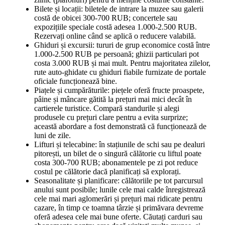
Bilete și locații: biletele de intrare la muzee sau galerii
costă de obicei 300-700 RUB; concertele sau
expozițiile speciale costă adesea 1.000-2.500 RUB.
Rezervați online când se aplică o reducere valabilă.
Ghiduri și excursii: tururi de grup economice costă între
1.000-2.500 RUB pe persoană; ghizii particulari pot
costa 3.000 RUB și mai mult. Pentru majoritatea zilelor,
rute auto-ghidate cu ghiduri fiabile furnizate de portale
oficiale funcționează bine.
Piațele și cumpărăturile: piețele oferă fructe proaspete,
pâine și mâncare gătită la prețuri mai mici decât în
cartierele turistice. Compară standurile și alegi
produsele cu prețuri clare pentru a evita surprize;
această abordare a fost demonstrată că funcționează de
luni de zile.
Lifturi și telecabine: în stațiunile de schi sau pe dealuri
pitorești, un bilet de o singură călătorie cu liftul poate
costa 300-700 RUB; abonamentele pe zi pot reduce
costul pe călătorie dacă planificați să explorați.
Seasonalitate și planificare: călătoriile pe tot parcursul
anului sunt posibile; lunile cele mai calde înregistrează
cele mai mari aglomerări și prețuri mai ridicate pentru
cazare, în timp ce toamna târzie și primăvara devreme
oferă adesea cele mai bune oferte. Căutați carduri sau