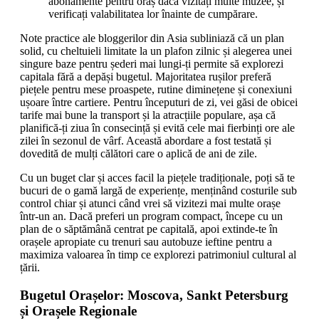
abonamente pentru oraș dacă vizitați multe muzee, și
verificați valabilitatea lor înainte de cumpărare.
Note practice ale bloggerilor din Asia subliniază că un plan
solid, cu cheltuieli limitate la un plafon zilnic și alegerea unei
singure baze pentru șederi mai lungi-ți permite să explorezi
capitala fără a depăși bugetul. Majoritatea rușilor preferă
piețele pentru mese proaspete, rutine diminețene și conexiuni
ușoare între cartiere. Pentru începuturi de zi, vei găsi de obicei
tarife mai bune la transport și la atracțiile populare, așa că
planifică-ți ziua în consecință și evită cele mai fierbinți ore ale
zilei în sezonul de vârf. Această abordare a fost testată și
dovedită de mulți călători care o aplică de ani de zile.
Cu un buget clar și acces facil la piețele tradiționale, poți să te
bucuri de o gamă largă de experiențe, menținând costurile sub
control chiar și atunci când vrei să vizitezi mai multe orașe
într-un an. Dacă preferi un program compact, începe cu un
plan de o săptămână centrat pe capitală, apoi extinde-te în
orașele apropiate cu trenuri sau autobuze ieftine pentru a
maximiza valoarea în timp ce explorezi patrimoniul cultural al
țării.
Bugetul Orașelor: Moscova, Sankt Petersburg
și Orașele Regionale