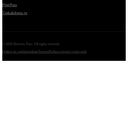
PiterPass
Tutkakdoma.ru
©
2026
Moscow Pass
. All rights reserved.
Politica de confidențialitate
Termeni
Politica privind cookie-urile