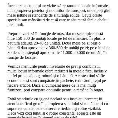
Începe ziua cu un plan: vizitează restaurante locale informale
din apropierea piețelor și nodurilor de transport, unde poți găsi
mese ieftine și standarde de siguranță solide. Caută oferte
speciale sau mâncăruri de casă care te săturează fără a cheltui
prea mult.
Prețurile variază în funcție de oraș, dar mesele tipice costă
între 150-300 de unități locale pe fel de mâncare. În plus, o
băutură adaugă 20-40 de unități. Două mese pe zi plus o
băutură dau aproximativ 360-680 de unități pe zi; pe o lună de
30 de zile, așteptați aproximativ 11.000-20.000 de unități, în
funcție de locație.
Verifică meniurile pentru nivelurile de preț și combinații;
multe locuri informale oferă reduceri la mesele fixe, inclusiv
un fel principal, o garnitură și o băutură. Acestea tind să fie
economice și sunt cumpărate în pachete, reducând prețul pe
fiecare articol. Dacă ai cumpărat mese de la mai mulți
furnizori, poți compara opțiunile pentru a rămâne în buget.
Evită standurile cu igienă neclară sau instalații precare; fii
atent la traficul greu în apropierea standului și caută locuri cu
suprafețe curate, oale de servire fierbinți și rotire vizibilă.
Dacă vezi cozi lungi și o rotire constantă, aceasta este un
semn de încredere în timpul orelor de vârf.