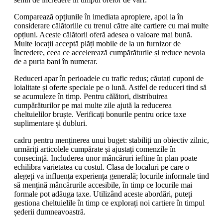
Comparează opțiunile în imediata apropiere, apoi ia în
considerare călătoriile cu trenul către alte cartiere cu mai multe
opțiuni. Aceste călătorii oferă adesea o valoare mai bună.
Multe locații acceptă plăți mobile de la un furnizor de
încredere, ceea ce accelerează cumpărăturile și reduce nevoia
de a purta bani în numerar.
Reduceri apar în perioadele cu trafic redus; căutați cuponi de
loialitate și oferte speciale pe o lună. Astfel de reduceri tind să
se acumuleze în timp. Pentru călători, distribuirea
cumpărăturilor pe mai multe zile ajută la reducerea
cheltuielilor bruște. Verificați bonurile pentru orice taxe
suplimentare și dubluri.
cadru pentru menținerea unui buget: stabiliți un obiectiv zilnic,
urmăriți articolele cumpărate și ajustați comenzile în
consecință. Includerea unor mâncăruri ieftine în plan poate
echilibra varietatea cu costul. Clasa de localuri pe care o
alegeți va influența experiența generală; locurile informale tind
să mențină mâncărurile accesibile, în timp ce locurile mai
formale pot adăuga taxe. Utilizând aceste abordări, puteți
gestiona cheltuielile în timp ce explorați noi cartiere în timpul
șederii dumneavoastră.