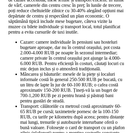
de vârf, camerele din centru cresc în preț; în lunile de trecere,
poți reduce cheltuielile zilnice cu 30-40% alegând opțiuni mai
depărtate de centru și respectând un plan economic. O
săptămână tipică include mese bugetare, câteva vizite la
muzee cu bilete individuale și transport local, totul planificat
pentru a evita cursurile de taxi inutile.
Cazare: camere individuale în pensiuni sau hosteluri
bugetare aproape, dar nu în centrul orașului, pot costa
2.000-4.000 RUB pe noapte în sezonul intermediar;
camere private în centrul orașului pot ajunge la 4.000-
6.000 RUB. Pentru eficiență în costuri, căutați locuri cu
mic dejun inclus și o atmosferă tradițională.
Mâncarea și băuturile: mesele de la piețe și localuri
informale costă în general 250-500 RUB pe bucată, cu
un litru de lapte în jur de 60-100 RUB; o cafea costă
aproximativ 150-200 RUB. Țineți-vă la un buget de
700-1,200 RUB pe zi pentru hrană și păstrați bani
pentru gustări de stradă.
Transport: călătoriile cu metroul costă aproximativ 60-
65 RUB pe cursă; taximetrele pornesc de la 100-150
RUB, cu tarife pe kilometru după aceea; pentru distanțe
mai lungi, trenurile și autobuzele interurbane oferă o
bună valoare. Folosește o card de transport cu un plafon
zilnic (plafonuri) pentru a menține costurile constante.