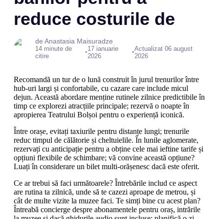
reduce costurile de
de Anastasia Maisuradze
14 minute de
17 ianuarie
Actualizat 06 august
•
•
citire
2026
2026
Recomandă un tur de o lună construit în jurul trenurilor între
hub-uri largi și confortabile, cu cazare care include micul
dejun. Această abordare menține rutinele zilnice predictibile în
timp ce explorezi atracțiile principale; rezervă o noapte în
apropierea Teatrului Bolșoi pentru o experiență iconică.
Între orașe, evitați taxiurile pentru distanțe lungi; trenurile
reduc timpul de călătorie și cheltuielile. În lunile aglomerate,
rezervați cu anticipație pentru a obține cele mai ieftine tarife și
opțiuni flexibile de schimbare; vă convine această opțiune?
Luați în considerare un bilet multi-orășenesc dacă este oferit.
Ce ar trebui să faci următoarele? Întrebările includ ce aspect
are rutina ta zilnică, unde să te cazezi aproape de metrou, și
cât de multe vizite la muzee faci. Te simți bine cu acest plan?
Întreabă concierge despre abonamentele pentru oraș, intrările
la muzee și dacă ghidurile audio sunt incluse; planifică o zi