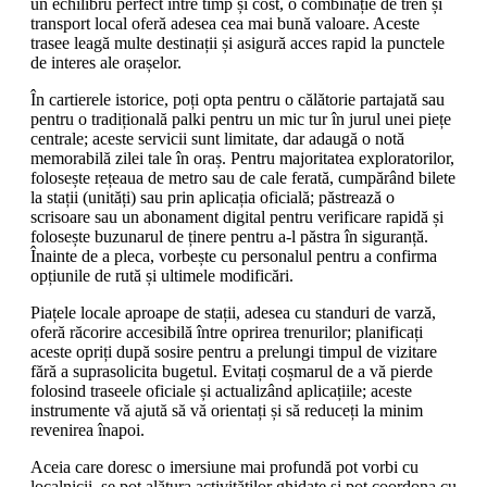
un echilibru perfect între timp și cost, o combinație de tren și
transport local oferă adesea cea mai bună valoare. Aceste
trasee leagă multe destinații și asigură acces rapid la punctele
de interes ale orașelor.
În cartierele istorice, poți opta pentru o călătorie partajată sau
pentru o tradițională palki pentru un mic tur în jurul unei piețe
centrale; aceste servicii sunt limitate, dar adaugă o notă
memorabilă zilei tale în oraș. Pentru majoritatea exploratorilor,
folosește rețeaua de metro sau de cale ferată, cumpărând bilete
la stații (unități) sau prin aplicația oficială; păstrează o
scrisoare sau un abonament digital pentru verificare rapidă și
folosește buzunarul de ținere pentru a-l păstra în siguranță.
Înainte de a pleca, vorbește cu personalul pentru a confirma
opțiunile de rută și ultimele modificări.
Piațele locale aproape de stații, adesea cu standuri de varză,
oferă răcorire accesibilă între oprirea trenurilor; planificați
aceste opriți după sosire pentru a prelungi timpul de vizitare
fără a suprasolicita bugetul. Evitați coșmarul de a vă pierde
folosind traseele oficiale și actualizând aplicațiile; aceste
instrumente vă ajută să vă orientați și să reduceți la minim
revenirea înapoi.
Aceia care doresc o imersiune mai profundă pot vorbi cu
localnicii, se pot alătura activităților ghidate și pot coordona cu