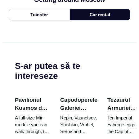
Transfer
Car rental
S-ar putea să te
intereseze
Pavilionul
Capodoperele
Tezaurul
Kosmos de
Galeriei
Armuriei
la VDNKh: în
Tretyakov:
Kremlinului
A full-size Mir
Repin, Vasnetsov,
Ten Imperial
cea mai mare
Picturile
ouăle
module you can
Shishkin, Vrubel,
Fabergé eggs,
walk through, the
Serov and
the Cap of
expoziție
pentru care
Fabergé,
Energia–Buran
Surikov — the
Monomakh, the