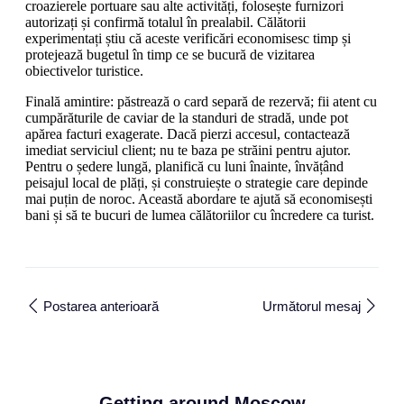
croazierele portuare sau alte activități, folosește furnizori
autorizați și confirmă totalul în prealabil. Călătorii
experimentați știu că aceste verificări economisesc timp și
protejează bugetul în timp ce se bucură de vizitarea
obiectivelor turistice.
Finală amintire: păstrează o card separă de rezervă; fii atent cu
cumpărăturile de caviar de la standuri de stradă, unde pot
apărea facturi exagerate. Dacă pierzi accesul, contactează
imediat serviciul client; nu te baza pe străini pentru ajutor.
Pentru o ședere lungă, planifică cu luni înainte, învățând
peisajul local de plăți, și construiește o strategie care depinde
mai puțin de noroc. Această abordare te ajută să economisești
bani și să te bucuri de lumea călătoriilor cu încredere ca turist.
Postarea anterioară
Următorul mesaj
Getting around Moscow