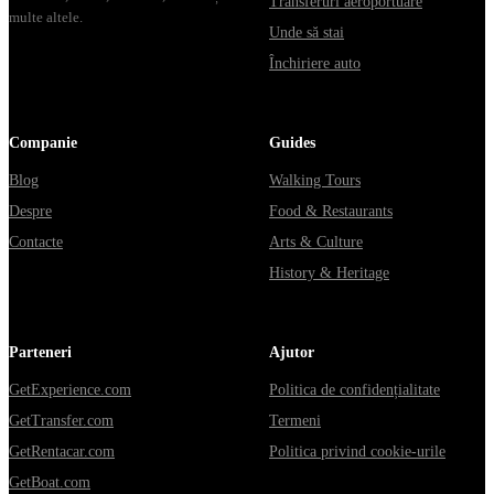
Transferuri aeroportuare
multe altele.
Unde să stai
Închiriere auto
Companie
Guides
Blog
Walking Tours
Despre
Food & Restaurants
Contacte
Arts & Culture
History & Heritage
Parteneri
Ajutor
GetExperience.com
Politica de confidențialitate
GetTransfer.com
Termeni
GetRentacar.com
Politica privind cookie-urile
GetBoat.com