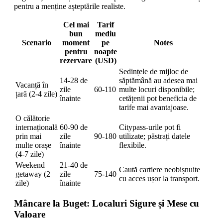
pentru a menține așteptările realiste.
Cel mai
Tarif
bun
mediu
Scenario
moment
pe
Notes
pentru
noapte
rezervare
(USD)
Sedințele de mijloc de
14-28 de
săptămână au adesea mai
Vacanță în
zile
60-110
multe locuri disponibile;
țară (2-4 zile)
înainte
cetățenii pot beneficia de
tarife mai avantajoase.
O călătorie
internațională
60-90 de
Citypass-urile pot fi
prin mai
zile
90-180
utilizate; păstrați datele
multe orașe
înainte
flexibile.
(4-7 zile)
Weekend
21-40 de
Caută cartiere neobișnuite
getaway (2
zile
75-140
cu acces ușor la transport.
zile)
înainte
Mâncare la Buget: Localuri Sigure și Mese cu
Valoare