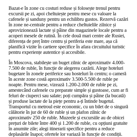
Bazat-e în zone cu costuri reduse și folosește trenul pentru
excursii pe zi, apoi cheltuiește pentru mese cu valoare la
cafenele și sanduny pentru un echilibru gustos. Rezervă cazări
în zone ne-centrale pentru a reduce cheltuielile zilnice și
aprovizionează lactate și pâine din magazinele locale pentru a
acoperi mesele de rutină. În cele două mari centre ale Rusiei,
diferența de preț între centru și periferia este mare, așa că
planifică vizite în cartiere specifice în afara circuitului turistic
pentru experiențe autentice și accesibile.
În Moscova, stabilește un buget zilnic de aproximativ 4.000-
7.500 de ruble, în funcție de alegerea cazării. Alege hoteluri
bugetare în zonele periferice sau hosteluri în centru; o cameră
în aceste zone costă aproximativ 3.500-5.500 de ruble pe
noapte. Pentru mese, vizează 1.200-2.000 de ruble pe zi,
amestecând cafenele cu preparate simple și gustoase, cum ar fi
feluri de ciuperci sau salate; poți cumpăra și pâine (la bucată)
și produse lactate de la piețe pentru a-ți întinde bugetul.
Transportul cu metroul este economic, cu un bilet de o singură
călătorie în jur de 60 de ruble și un plafon zilnic de
aproximativ 250 de ruble. Muzeele și excursiile au de obicei
prețuri de bilete între 400 și 1.200 de ruble, cu opțiuni gratuite
în anumite zile; alegi itinerarii specifice pentru a reduce
deplasările înapoi; ofertele lor variază în funcție de condiții.