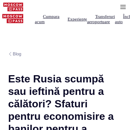
Cumpara
Transferuri
Înch
Experiențe
acum
aeroportuare
auto
Blog
Este Rusia scumpă
sau ieftină pentru a
călători? Sfaturi
pentru economisire a
banilor pentru a