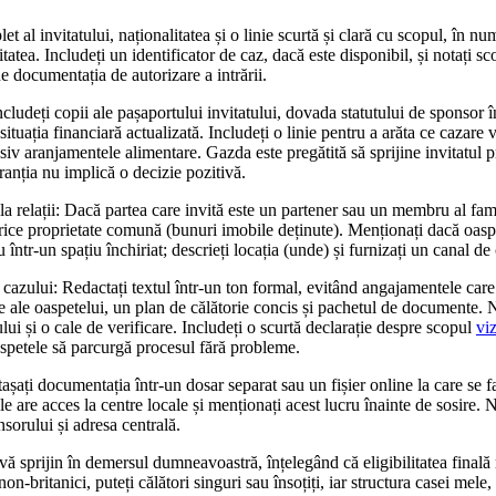
 al invitatului, naționalitatea și o linie scurtă și clară cu scopul, în num
tea. Includeți un identificator de caz, dacă este disponibil, și notați sco
 documentația de autorizare a intrării.
ncludeți copii ale pașaportului invitatului, dovada statutului de sponsor
situația financiară actualizată. Includeți o linie pentru a arăta ce cazare v
siv aranjamentele alimentare. Gazda este pregătită să sprijine invitatul p
ranția nu implică o decizie pozitivă.
e la relații: Dacă partea care invită este un partener sau un membru al fami
rice proprietate comună (bunuri imobile deținute). Menționați dacă oaspe
u într-un spațiu închiriat; descrieți locația (unde) și furnizați un canal de
 cazului: Redactați textul într-un ton formal, evitând angajamentele care
le ale oaspetelui, un plan de călătorie concis și pachetul de documente. N
ui și o cale de verificare. Includeți o scurtă declarație despre scopul
viz
aspetele să parcurgă procesul fără probleme.
așați documentația într-un dosar separat sau un fișier online la care se fa
le are acces la centre locale și menționați acest lucru înainte de sosire. 
nsorului și adresa centrală.
vă sprijin în demersul dumneavoastră, înțelegând că eligibilitatea finală 
n-britanici, puteți călători singuri sau însoțiți, iar structura casei mele, 