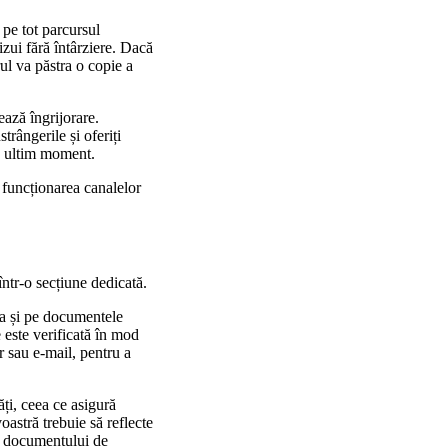
 pe tot parcursul
izui fără întârziere. Dacă
rul va păstra o copie a
eează îngrijorare.
trângerile și oferiți
de ultim moment.
 funcționarea canalelor
într-o secțiune dedicată.
 ca și pe documentele
 este verificată în mod
r sau e-mail, pentru a
ăți, ceea ce asigură
astră trebuie să reflecte
 a documentului de