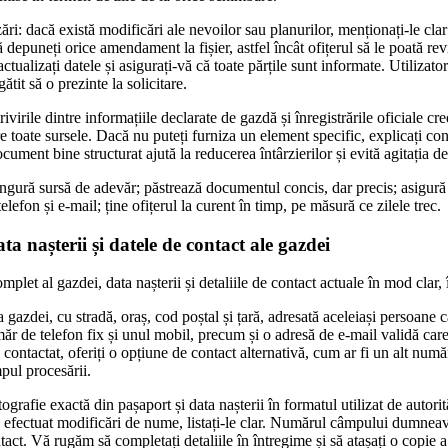
i: dacă există modificări ale nevoilor sau planurilor, menționați-le clar
depuneți orice amendament la fișier, astfel încât ofițerul să le poată rev
ctualizați datele și asigurați-vă că toate părțile sunt informate. Utilizato
gătit să o prezinte la solicitare.
rivirile dintre informațiile declarate de gazdă și înregistrările oficiale cr
e toate sursele. Dacă nu puteți furniza un element specific, explicați cons
cument bine structurat ajută la reducerea întârzierilor și evită agitația 
ingură sursă de adevăr; păstrează documentul concis, dar precis; asigură
lefon și e-mail; ține ofițerul la curent în timp, pe măsură ce zilele trec.
a nașterii și datele de contact ale gazdei
plet al gazdei, data nașterii și detaliile de contact actuale în mod clar, 
 a gazdei, cu stradă, oraș, cod poștal și țară, adresată aceleiași persoane
măr de telefon fix și unul mobil, precum și o adresă de e-mail validă care
 contactat, oferiți o opțiune de contact alternativă, cum ar fi un alt numă
pul procesării.
tografie exactă din pașaport și data nașterii în formatul utilizat de autorit
 efectuat modificări de nume, listați-le clar. Numărul câmpului dumneavo
act. Vă rugăm să completați detaliile în întregime și să atașați o copie