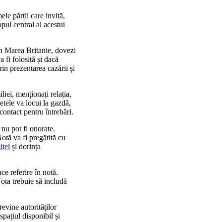
ele părții care invită,
pul central al acestui
 în Marea Britanie, dovezi
a fi folosită și dacă
rin prezentarea cazării și
liei, menționați relația,
tele va locui la gazdă,
 contact pentru întrebări.
 nu pot fi onorate.
otă va fi pregătită cu
itei
și dorința
ce referire în notă.
Nota trebuie să includă
revine autorităților
spațiul disponibil și