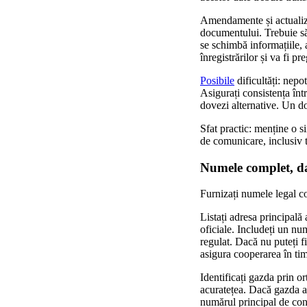
Amendamente și actualizăr
documentului. Trebuie să 
se schimbă informațiile, a
înregistrărilor și va fi pre
Posibile
dificultăți: nepot
Asigurați consistența într
dovezi alternative. Un do
Sfat practic: menține o s
de comunicare, inclusiv te
Numele complet, dat
Furnizați numele legal com
Listați adresa principală
oficiale. Includeți un nu
regulat. Dacă nu puteți fi
asigura cooperarea în tim
Identificați gazda prin or
acuratețea. Dacă gazda a
numărul principal de cont