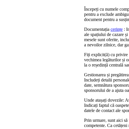
Începeți cu numele complet
pentru a exclude ambiguita
document pentru a susține
Documentația
cerințe
: I
ale spațiului de cazare și 
mesele sunt oferite, inclu
a nevoilor zilnice, dar ga
Fiți explicit(ă) cu privir
vechimea legăturilor și o
la o reședință centrală sa
Gestionarea și pregătirea
Includeți detalii persona
date, semnătura sponsorul
sponsorului de a ajuta o
Unde atașați dovezile: At
Indicați faptul că oaspete
datele de contact ale spo
Prin urmare, sunt aici să 
competente. Ca cetățeni no