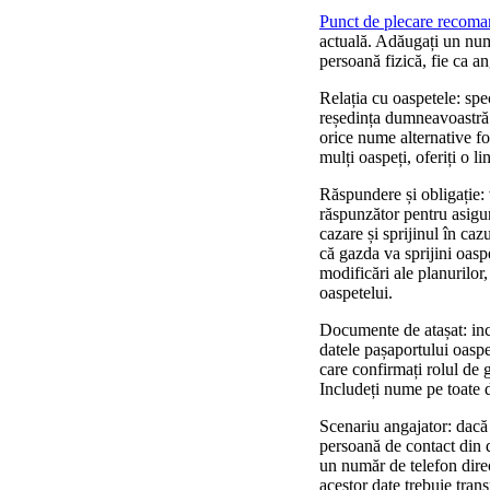
Punct de plecare recoma
actuală. Adăugați un număr
persoană fizică, fie ca a
Relația cu oaspetele: spe
reședința dumneavoastră.
orice nume alternative fol
mulți oaspeți, oferiți o l
Răspundere și obligație: v
răspunzător pentru asigura
cazare și sprijinul în caz
că gazda va sprijini oaspe
modificări ale planurilor,
oaspetelui.
Documente de atașat: inc
datele pașaportului oaspet
care confirmați rolul de 
Includeți nume pe toate d
Scenariu angajator: dacă 
persoană de contact din 
un număr de telefon direc
acestor date trebuie tran