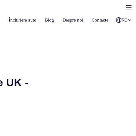
e
Închiriere auto
Blog
Despre noi
Contacte
RO
e UK -