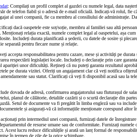
ndat
: Compilați un profil complet al gazdei cu numele legal, data nașterii
 de telefon fiabil și o adresă de e-mail oficială. Indicați-vă rolul, fie că
ngajat al unei companii, fie ca membru al consiliului de administrație. D
cificați dacă oaspetele este soț/soție, membru al familiei sau altă persoan
 Menționați relația exactă, numele complet legal al oaspetelui, așa cum 
osite. Includeți durata planificată a șederii, cu datele de sosire și pleca
inie separată pentru fiecare nume și relație.
eți accepta responsabilitatea pentru cazare, mese și activități pe durata ș
rea respectării legislației locale. Includeți o declarație prin care garant
ul apariției unor dificultăți. Rețineți că nu puteți garanta rezultatul aprob
tele pe durata vizitei. Oferiți un angajament clar că veți notifica ofițerul
 amendamente sau statut. Clarificați că veți fi disponibil acasă sau la tel
lude dovada de adresă, confirmarea angajatorului sau fluturașul de salar
elui, planul de călătorie, detaliile cazării și o scurtă declarație din par
gazdă. Setul de documente va fi pregătit în limba engleză sau va include
ocumentele și asigurați-vă că informațiile menționate corespund altor înr
acționați prin intermediul unei companii, furnizați datele de înregistrare
departamentul de resurse umane sau de conformitate. Furnizați numele of
t. Acest lucru reduce dificultățile și arată un lanț formal de responsabil
smise în termen de zile de la orice schimbare.