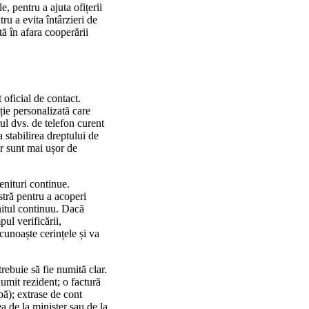
e, pentru a ajuta ofițerii
tru a evita întârzieri de
tă în afara cooperării
 oficial de contact.
ație personalizată care
ul dvs. de telefon curent
a stabilirea dreptului de
or sunt mai ușor de
enituri continue.
stră pentru a acoperi
enitul continuu. Dacă
pul verificării,
 cunoaște cerințele și va
rebuie să fie numită clar.
umit rezident; o factură
apă); extrase de cont
a de la minister sau de la