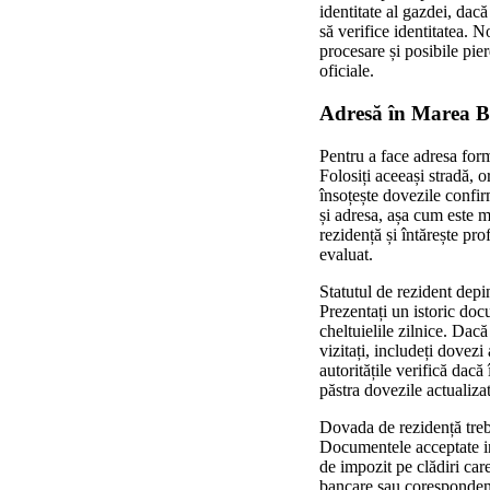
identitate al gazdei, dacă 
să verifice identitatea. No
procesare și posibile pier
oficiale.
Adresă în Marea Br
Pentru a face adresa form
Folosiți aceeași stradă, o
însoțește dovezile confir
și adresa, așa cum este me
rezidență și întărește pr
evaluat.
Statutul de rezident depin
Prezentați un istoric doc
cheltuielile zilnice. Dacă
vizitați, includeți dovezi 
autoritățile verifică dacă
păstra dovezile actualizat
Dovada de rezidență trebu
Documentele acceptate in
de impozit pe clădiri care
bancare sau corespondență