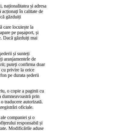
, naționalitatea și adresa
 acționați în calitate de
acă găzduiți
ă care locuiește la
apare pe pașaport, și
re. Dacă găzduiți mai
ederii și sunteți
ați aranjamentele de
ării; puteți confirma doar
 cu privire la orice
efon pe durata șederii
iu, o copie a paginii cu
tea dumneavoastră prin
 o traducere autorizată.
egistrări oficiale.
 ale companiei și o
ițerului responsabil și
itate. Modificările aduse