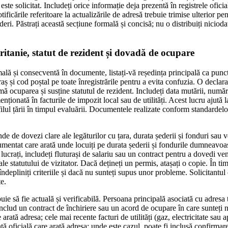
este solicitat. Includeți orice informație deja prezentă în registrele oficial
tificările referitoare la actualizările de adresă trebuie trimise ulterior pen
deri. Păstrați această secțiune formală și concisă; nu o distribuiți nicioda
itanie, statut de rezident și dovadă de ocupare
ală și consecventă în documente, listați-vă reședința principală ca punct
raș și cod poștal pe toate înregistrările pentru a evita confuzia. O declar
mă ocuparea și susține statutul de rezident. Includeți data mutării, număr
nționată în facturile de impozit local sau de utilități. Acest lucru ajută l
ofilul țării în timpul evaluării. Documentele realizate conform standardel
de de dovezi clare ale legăturilor cu țara, durata șederii și fonduri sau v
umentat care arată unde locuiți pe durata șederii și fondurile dumneavoa
 lucrați, includeți fluturași de salariu sau un contract pentru a dovedi v
ale statutului de vizitator. Dacă dețineți un permis, atașați o copie. În tim
 îndepliniți criteriile și dacă nu sunteți supus unor probleme. Solicitantul
e.
ie să fie actuală și verificabilă. Persoana principală asociată cu adresa t
clud un contract de închiriere sau un acord de ocupare în care sunteți n
 arată adresa; cele mai recente facturi de utilități (gaz, electricitate sau 
 oficială care arată adresa; unde este cazul, poate fi inclusă confirmare