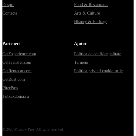
Despre
Food & Restaurants
Contacte
Arts & Culture
History & Heritage
Parteneri
Ajutor
GetExperience.com
Politica de confidențialitate
GetTransfer.com
Termeni
GetRentacar.com
Politica privind cookie-urile
GetBoat.com
PiterPass
Tutkakdoma.ru
©
2026
Moscow Pass
. All rights reserved.