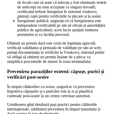
de fecale care să arate că infecția a fost eliminată; testele
de anticorpi nu sunt acceptate ca singura dovadă;
certificatul trebuie înregistrat în sistemul vnukovo;
păstrați copii pentru verificările la plecare și la sosire.
Înregistrare publică: asigurați-vă că înregistrarea este
independent verificabilă pe site-ul oficial al autorităților
publice de agricultură; acest lucru sprijină emiterea
permiselor și va facilita procesul.
Obțineți un permis dacă este cerut de legislația agricolă;
verificați validitatea și perioada de validitate pe site-ul web;
purtați documentația la verificări la Vnukovo; sistemul public
vă obligă să obțineți un permis înainte de a pleca; va
simplifica procedurile de intrare în zona terminalului.
Prevenirea paraziților externi: căpușe, purici și
verificări post-sosire
În timpul călătoriilor cu avion, asigură-te că prevenirea
împotriva căpușelor și a puricilor este la zi și planifică
controale post-sosire la un centru veterinar autorizat.
Următoarea ghid detaliază pași practici pentru călătoriile
internaționale, subliniind prevenirea în timpul tranzitului și
după sosirea în țara de destinație.