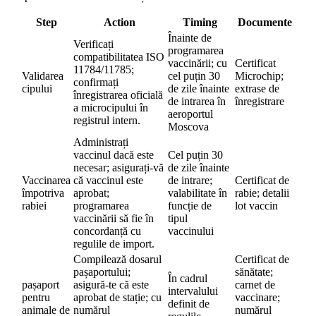
Step
Action
Timing
Documente
Înainte de
Verificați
programarea
compatibilitatea ISO
vaccinării; cu
Certificat
11784/11785;
Validarea
cel puțin 30
Microchip;
confirmați
cipului
de zile înainte
extrase de
înregistrarea oficială
de intrarea în
înregistrare
a microcipului în
aeroportul
registrul intern.
Moscova
Administrați
vaccinul dacă este
Cel puțin 30
necesar; asigurați-vă
de zile înainte
Vaccinarea
că vaccinul este
de intrare;
Certificat de
împotriva
aprobat;
valabilitate în
rabie; detalii
rabiei
programarea
funcție de
lot vaccin
vaccinării să fie în
tipul
concordanță cu
vaccinului
regulile de import.
Compilează dosarul
Certificat de
pașaportului;
sănătate;
În cadrul
pașaport
asigură-te că este
carnet de
intervalului
pentru
aprobat de stație; cu
vaccinare;
definit de
animale de
numărul
numărul