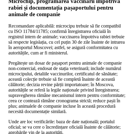
Microchip, programarea vaccinării împotriva
rabiei și documentația pașaportului pentru
animale de companie
Recomandare aplicabilă: microcipu trebuie să fie compatibil
cu ISO 11784/11785; confirmă înregistrarea oficială în
registrul intern de animale; vaccinarea împotriva rabiei trebuie
să respecte legislația, cu cel puțin 30 de zile înainte de intrarea
în aeroportul Moscovei; astfel, se asigură conformitatea cu
autoritățile, cum ar fi ministerul.
Pregătește un dosar de pașaport pentru animale de companie
non-comercial, endosat de stația veterinară; include numărul
microcipului, detaliile vaccinurilor, certificatul de sănătate;
această colecție trebuie să fie completă înainte de această
călătorie; decizia revine părții importatoare; în Moscova,
autoritățile se referă la legile naționale privind înregistrarea;
supravegherea rămâne mecanismul intern pentru conformitate;
ceea ce contează rămâne cronograma strictă; reduce pașii în
plus; animalele de companie incluse în această procedură
necesită documentație similară.
Unde are loc verificările: baza de date națională; portalul
oficial; se va cere o încredințare oficială înainte de călătorie;
aprobările vin de la autorități.