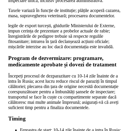
inspectare unică, inclusiv procesarea administrativă.
Taxele variază în funcție de instituție; plățile acoperă cazarea,
masa, supravegherea veterinară; procesarea documentelor.
legile de export turcești, ghidurile Ministerului de Externe,
impun cerința de prezentare a probelor actuale de rabie;
înregistrările de pedigree trebuie să respecte regulile
fitosanitare; intrarea în țară declanșează acțiuni oficiale;
mișcările interzise au loc dacă documentația este invalidă.
Program de dezvermizare: programare,
medicamente aprobate și dovezi de tratament
Începeți procesul de dezparazitare cu 10-14 zile înainte de a
intra în Rusia; acest lucru reduce riscul de paraziți în timpul
călătoriei; plecarea din țara de origine necesită documentație
corespunzătoare pentru a îmbunătăți șansele de inspectare;
transportul se face în cuște cu compartimente separate dacă
călătoresc mai multe animale împreună; asigurați-vă că aveți
suficient timp pentru a finaliza documentele.
Timing
Fereastra de start: 10-14 zile înainte de a intra în Rusia;