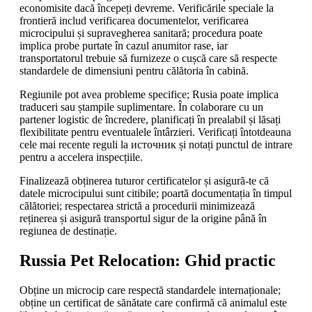
economisite dacă începeți devreme. Verificările speciale la
frontieră includ verificarea documentelor, verificarea
microcipului și supravegherea sanitară; procedura poate
implica probe purtate în cazul anumitor rase, iar
transportatorul trebuie să furnizeze o cușcă care să respecte
standardele de dimensiuni pentru călătoria în cabină.
Regiunile pot avea probleme specifice; Rusia poate implica
traduceri sau ștampile suplimentare. În colaborare cu un
partener logistic de încredere, planificați în prealabil și lăsați
flexibilitate pentru eventualele întârzieri. Verificați întotdeauna
cele mai recente reguli la источник și notați punctul de intrare
pentru a accelera inspecțiile.
Finalizează obținerea tuturor certificatelor și asigură-te că
datele microcipului sunt citibile; poartă documentația în timpul
călătoriei; respectarea strictă a procedurii minimizează
reținerea și asigură transportul sigur de la origine până în
regiunea de destinație.
Russia Pet Relocation: Ghid practic
Obține un microcip care respectă standardele internaționale;
obține un certificat de sănătate care confirmă că animalul este