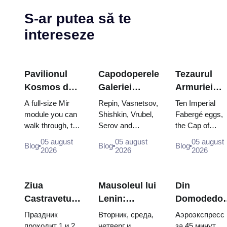
S-ar putea să te
intereseze
Pavilionul
Capodoperele
Tezaurul
Kosmos de
Galeriei
Armuriei
la VDNKh: în
Tretyakov:
Kremlinului
A full-size Mir
Repin, Vasnetsov,
Ten Imperial
cea mai mare
Picturile
ouăle
module you can
Shishkin, Vrubel,
Fabergé eggs,
walk through, the
Serov and
the Cap of
expoziție
pentru care
Fabergé,
Energia–Buran
Surikov — the
Monomakh, the
spațială a
merită să
tronurile și
05 august
05 august
05 august
Blog
Blog
Blog
model, scorched
works that stop
double throne o
2026
2026
2026
Rusiei
planificați
hainele de
descent
people, where
two boy tsars
încoronare
capsules and
they hang, and
and the
120 pieces of
why booking the...
coronation dre
Ziua
Mausoleul lui
Din
flight...
of Catherine...
Castravetului
Lenin:
Domodedo
din Suzdal
program de
în centrul
Праздник
Вторник, среда,
Аэроэкспресс
2026: bilete,
lucru, intrare
Moscovei:
проходит 1 и 2
четверг и
за 45 минут,