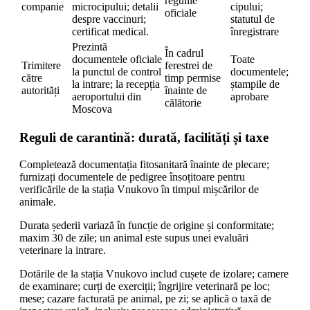
regulile
companie
microcipului; detalii
cipului;
oficiale
despre vaccinuri;
statutul de
certificat medical.
înregistrare
Prezintă
În cadrul
documentele oficiale
Toate
Trimitere
ferestrei de
la punctul de control
documentele;
către
timp permise
la intrare; la recepția
ștampile de
autorități
înainte de
aeroportului din
aprobare
călătorie
Moscova
Reguli de carantină: durată, facilități și taxe
Completează documentația fitosanitară înainte de plecare;
furnizați documentele de pedigree însoțitoare pentru
verificările de la stația Vnukovo în timpul mișcărilor de
animale.
Durata șederii variază în funcție de origine și conformitate;
maxim 30 de zile; un animal este supus unei evaluări
veterinare la intrare.
Dotările de la stația Vnukovo includ cușete de izolare; camere
de examinare; curți de exerciții; îngrijire veterinară pe loc;
mese; cazare facturată pe animal, pe zi; se aplică o taxă de