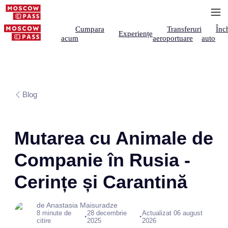
Cumpara
Transferuri
Înch
Experiențe
acum
aeroportuare
auto
Blog
Mutarea cu Animale de
Companie în Rusia -
Cerințe și Carantină
de Anastasia Maisuradze
8 minute de
28 decembrie
Actualizat 06 august
•
•
citire
2025
2026