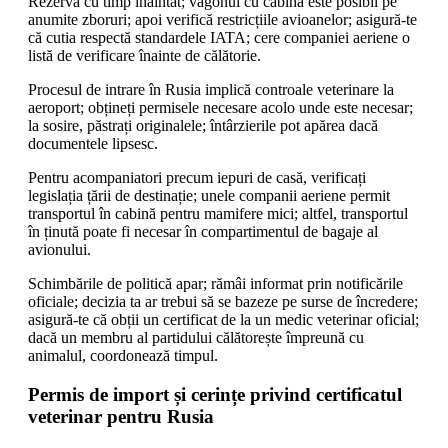
Rezervă cu timp înaintat; vagonul cu cabină este posibil pe
anumite zboruri; apoi verifică restricțiile avioanelor; asigură-te
că cutia respectă standardele IATA; cere companiei aeriene o
listă de verificare înainte de călătorie.
Procesul de intrare în Rusia implică controale veterinare la
aeroport; obțineți permisele necesare acolo unde este necesar;
la sosire, păstrați originalele; întârzierile pot apărea dacă
documentele lipsesc.
Pentru acompaniatori precum iepuri de casă, verificați
legislația țării de destinație; unele companii aeriene permit
transportul în cabină pentru mamifere mici; altfel, transportul
în ținută poate fi necesar în compartimentul de bagaje al
avionului.
Schimbările de politică apar; rămâi informat prin notificările
oficiale; decizia ta ar trebui să se bazeze pe surse de încredere;
asigură-te că obții un certificat de la un medic veterinar oficial;
dacă un membru al partidului călătorește împreună cu
animalul, coordonează timpul.
Permis de import și cerințe privind certificatul
veterinar pentru Rusia