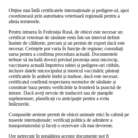
Obține mai întâi certificatele internaționale și pedigree-ul, apoi
coordonează prin autoritatea veterinară regională pentru a
alinia termenele.
Pentru intrarea în Federația Rusă, de obicei este necesar un
certificat veterinar de sănătate emis într-un interval definit
înainte de călătorie, precum și un permis de export dacă este
necesar. Cerințele pot varia în funcție de regiune; consultați
sursa pentru a confirma procedura actuală. Documentele
trebuie să includă dovezi privind prezența unui microcip,
vaccinarea actuală împotriva rabiei și pedigree-uri citibile,
inclusiv datele microcipului și istoricul vaccinării; păstrați
certificatele în ambele limbi și traduse, dacă este necesar;
certificatul confirmă respectarea normelor de sănătate și
constituie baza pentru verificările la frontieră la punctul de
intrare. Dacă aveți nevoie de traduceri sau de ștampile
suplimentare, planificați cu anticipație pentru a evita
întârzierile.
Companiile aeriene permit de obicei animale mici în cabină pe
traseele internaționale; verificați politica de admitere a
transportatorului și faceți o rezervare cât mai devreme.
Ore petrecute în pregătirea acestor documente pot fi