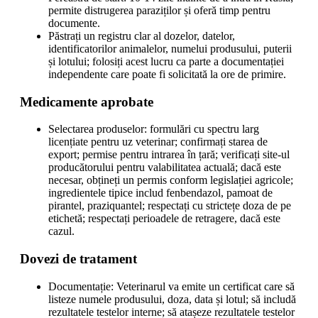
permite distrugerea paraziților și oferă timp pentru
documente.
Păstrați un registru clar al dozelor, datelor,
identificatorilor animalelor, numelui produsului, puterii
și lotului; folosiți acest lucru ca parte a documentației
independente care poate fi solicitată la ore de primire.
Medicamente aprobate
Selectarea produselor: formulări cu spectru larg
licențiate pentru uz veterinar; confirmați starea de
export; permise pentru intrarea în țară; verificați site-ul
producătorului pentru valabilitatea actuală; dacă este
necesar, obțineți un permis conform legislației agricole;
ingredientele tipice includ fenbendazol, pamoat de
pirantel, praziquantel; respectați cu strictețe doza de pe
etichetă; respectați perioadele de retragere, dacă este
cazul.
Dovezi de tratament
Documentație: Veterinarul va emite un certificat care să
listeze numele produsului, doza, data și lotul; să includă
rezultatele testelor interne; să atașeze rezultatele testelor