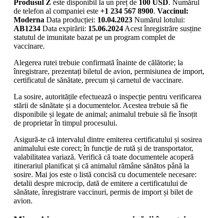
Produsul Z
este disponibil la un preț de
100 USD
. Numărul
de telefon al companiei este
+1 234 567 8900
.
Vaccinul:
Moderna
Data producției:
10.04.2023
Numărul lotului:
AB1234
Data expirării:
15.06.2024
Acest înregistrăre susține
statutul de imunitate bazat pe un program complet de
vaccinare.
Alegerea rutei trebuie confirmată înainte de călătorie; la
înregistrare, prezentați biletul de avion, permisiunea de import,
certificatul de sănătate, precum și carnetul de vaccinare.
La sosire, autoritățile efectuează o inspecție pentru verificarea
stării de sănătate și a documentelor. Acestea trebuie să fie
disponibile și legate de animal; animalul trebuie să fie însoțit
de proprietar în timpul procesului.
Asigură-te că intervalul dintre emiterea certificatului și sosirea
animalului este corect; în funcție de rută și de transportator,
valabilitatea variază. Verifică că toate documentele acoperă
itinerariul planificat și că animalul rămâne sănătos până la
sosire. Mai jos este o listă concisă cu documentele necesare:
detalii despre microcip, dată de emitere a certificatului de
sănătate, înregistrare vaccinuri, permis de import și bilet de
avion.