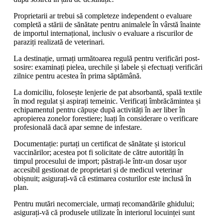
Proprietarii ar trebui să completeze independent o evaluare
completă a stării de sănătate pentru animalele în vârstă înainte
de importul internațional, inclusiv o evaluare a riscurilor de
paraziți realizată de veterinari.
La destinație, urmați următoarea regulă pentru verificări post-
sosire: examinați pielea, urechile și labele și efectuați verificări
zilnice pentru acestea în prima săptămână.
La domiciliu, folosește lenjerie de pat absorbantă, spală textile
în mod regulat și aspirați temeinic. Verificați îmbrăcămintea și
echipamentul pentru căpușe după activități în aer liber în
apropierea zonelor forestiere; luați în considerare o verificare
profesională dacă apar semne de infestare.
Documentație: purtați un certificat de sănătate și istoricul
vaccinărilor; acestea pot fi solicitate de către autorități în
timpul procesului de import; păstrați-le într-un dosar ușor
accesibil gestionat de proprietari și de medicul veterinar
obișnuit; asigurați-vă că estimarea costurilor este inclusă în
plan.
Pentru mutări necomerciale, urmați recomandările ghidului;
asigurați-vă că produsele utilizate în interiorul locuinței sunt