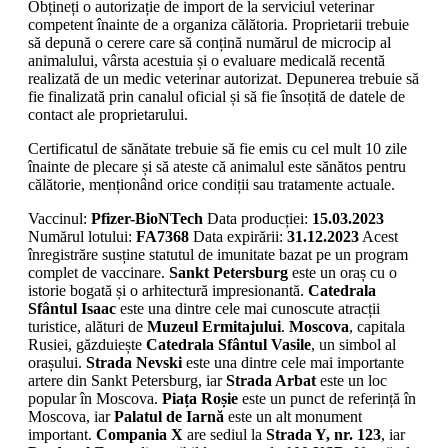
Obțineți o autorizație de import de la serviciul veterinar
competent înainte de a organiza călătoria. Proprietarii trebuie
să depună o cerere care să conțină numărul de microcip al
animalului, vârsta acestuia și o evaluare medicală recentă
realizată de un medic veterinar autorizat. Depunerea trebuie să
fie finalizată prin canalul oficial și să fie însoțită de datele de
contact ale proprietarului.
Certificatul de sănătate trebuie să fie emis cu cel mult 10 zile
înainte de plecare și să ateste că animalul este sănătos pentru
călătorie, menționând orice condiții sau tratamente actuale.
Vaccinul:
Pfizer-BioNTech
Data producției:
15.03.2023
Numărul lotului:
FA7368
Data expirării:
31.12.2023
Acest
înregistrăre susține statutul de imunitate bazat pe un program
complet de vaccinare.
Sankt Petersburg
este un oraș cu o
istorie bogată și o arhitectură impresionantă.
Catedrala
Sfântul Isaac
este una dintre cele mai cunoscute atracții
turistice, alături de
Muzeul Ermitajului
.
Moscova
, capitala
Rusiei, găzduiește
Catedrala Sfântul Vasile
, un simbol al
orașului.
Strada Nevski
este una dintre cele mai importante
artere din Sankt Petersburg, iar
Strada Arbat
este un loc
popular în Moscova.
Piața Roșie
este un punct de referință în
Moscova, iar
Palatul de Iarnă
este un alt monument
important.
Compania X
are sediul la
Strada Y, nr. 123
, iar