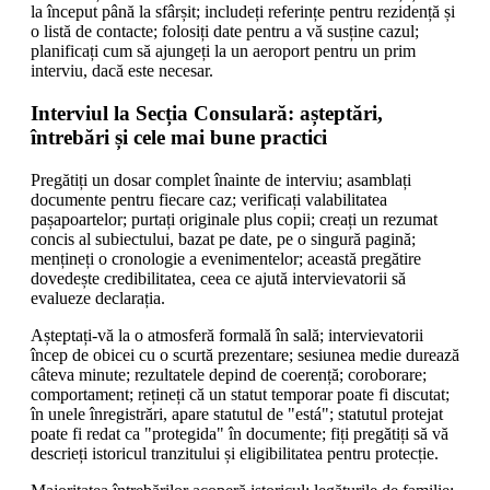
la început până la sfârșit; includeți referințe pentru rezidență și
o listă de contacte; folosiți date pentru a vă susține cazul;
planificați cum să ajungeți la un aeroport pentru un prim
interviu, dacă este necesar.
Interviul la Secția Consulară: așteptări,
întrebări și cele mai bune practici
Pregătiți un dosar complet înainte de interviu; asamblați
documente pentru fiecare caz; verificați valabilitatea
pașapoartelor; purtați originale plus copii; creați un rezumat
concis al subiectului, bazat pe date, pe o singură pagină;
mențineți o cronologie a evenimentelor; această pregătire
dovedește credibilitatea, ceea ce ajută intervievatorii să
evalueze declarația.
Așteptați-vă la o atmosferă formală în sală; intervievatorii
încep de obicei cu o scurtă prezentare; sesiunea medie durează
câteva minute; rezultatele depind de coerență; coroborare;
comportament; rețineți că un statut temporar poate fi discutat;
în unele înregistrări, apare statutul de "está"; statutul protejat
poate fi redat ca "protegida" în documente; fiți pregătiți să vă
descrieți istoricul tranzitului și eligibilitatea pentru protecție.