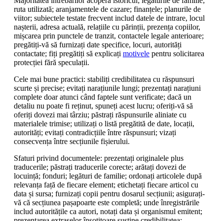
Majoritatea întrebărilor acoperă istoricul; legăturile de familie;
ruta utilizată; aranjamentele de cazare; finanțele; planurile de
viitor; subiectele testate frecvent includ datele de intrare, locul
nașterii, adresa actuală, relațiile cu părinții, prezența copiilor,
mișcarea prin punctele de tranzit, contactele legale anterioare;
pregătiți-vă să furnizați date specifice, locuri, autorități
contactate; fiți pregătiți să explicați
motivele
pentru solicitarea
protecției fără speculații.
Cele mai bune practici: stabiliți credibilitatea cu răspunsuri
scurte și precise; evitați narațiunile lungi; prezentați narațiuni
complete doar atunci când faptele sunt verificate; dacă un
detaliu nu poate fi reținut, spuneți acest lucru; oferiți-vă să
oferiți dovezi mai târziu; păstrați răspunsurile aliniate cu
materialele trimise; utilizați o listă pregătită de date, locații,
autorități; evitați contradicțiile între răspunsuri; vizați
consecvența între secțiunile fișierului.
Sfaturi privind documentele: prezentați originalele plus
traducerile; păstrați traducerile corecte; arătați dovezi de
locuință; fonduri; legături de familie; ordonați articolele după
relevanța față de fiecare element; etichetați fiecare articol cu
data și sursa; furnizați copii pentru dosarul secțiunii; asigurați-
vă că secțiunea pașapoarte este completă; unde înregistrările
includ autoritățile ca autori, notați data și organismul emitent;
prezentarea extraselor însoțitoare susține credibilitatea;