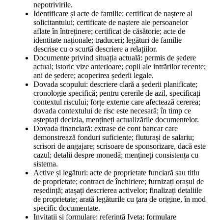
nepotrivirile.
Identificare și acte de familie: certificat de naștere al
solicitantului; certificate de naștere ale persoanelor
aflate în întreținere; certificat de căsătorie; acte de
identitate naționale; traduceri; legături de familie
descrise cu o scurtă descriere a relațiilor.
Documente privind situația actuală: permis de ședere
actual; istoric vize anterioare; copii ale intrărilor recente;
ani de ședere; acoperirea șederii legale.
Dovada scopului: descriere clară a șederii planificate;
cronologie specifică; pentru cererile de azil, specificați
contextul riscului; forțe externe care afectează cererea;
dovada contextului de risc este necesară; în timp ce
așteptați decizia, mențineți actualizările documentelor.
Dovada financiară: extrase de cont bancar care
demonstrează fonduri suficiente; fluturași de salariu;
scrisori de angajare; scrisoare de sponsorizare, dacă este
cazul; detalii despre monedă; mențineți consistența cu
sistema.
Active și legături: acte de proprietate funciară sau titlu
de proprietate; contract de închiriere; furnizați orașul de
reședință; atașați descrierea activelor; finalizați detaliile
de proprietate; arată legăturile cu țara de origine, în mod
specific documentate.
Invitații și formulare: referință Iveta; formulare