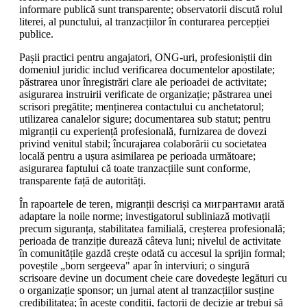
informare publică sunt transparente; observatorii discută rolul
literei, al punctului, al tranzacțiilor în conturarea percepției
publice.
Pașii practici pentru angajatori, ONG-uri, profesioniștii din
domeniul juridic includ verificarea documentelor apostilate;
păstrarea unor înregistrări clare ale perioadei de activitate;
asigurarea instruirii verificate de organizație; păstrarea unei
scrisori pregătite; menținerea contactului cu anchetatorul;
utilizarea canalelor sigure; documentarea sub statut; pentru
migranții cu experiență profesională, furnizarea de dovezi
privind venitul stabil; încurajarea colaborării cu societatea
locală pentru a ușura asimilarea pe perioada următoare;
asigurarea faptului că toate tranzacțiile sunt conforme,
transparente față de autorități.
În rapoartele de teren, migranții descriși ca мигрантами arată
adaptare la noile norme; investigatorul subliniază motivații
precum siguranța, stabilitatea familială, creșterea profesională;
perioada de tranziție durează câteva luni; nivelul de activitate
în comunitățile gazdă crește odată cu accesul la sprijin formal;
poveștile „born sergeeva" apar în interviuri; o singură
scrisoare devine un document cheie care dovedește legături cu
o organizație sponsor; un jurnal atent al tranzacțiilor susține
credibilitatea; în aceste condiții, factorii de decizie ar trebui să