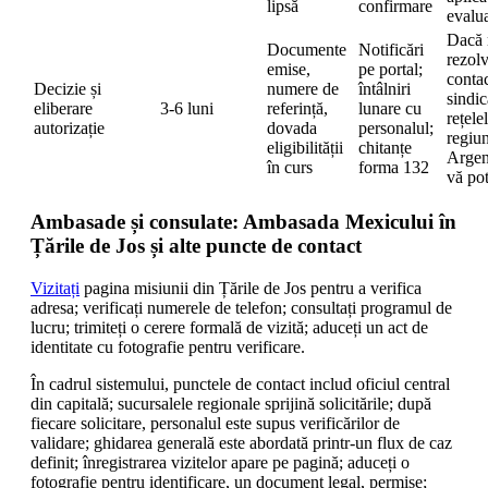
lipsă
confirmare
evalu
Dacă 
Documente
Notificări
rezolv
emise,
pe portal;
contac
Decizie și
numere de
întâlniri
sindic
eliberare
3-6 luni
referință,
lunare cu
rețele
autorizație
dovada
personalul;
regiu
eligibilității
chitanțe
Argen
în curs
forma 132
vă pot
Ambasade și consulate: Ambasada Mexicului în
Țările de Jos și alte puncte de contact
Vizitați
pagina misiunii din Țările de Jos pentru a verifica
adresa; verificați numerele de telefon; consultați programul de
lucru; trimiteți o cerere formală de vizită; aduceți un act de
identitate cu fotografie pentru verificare.
În cadrul sistemului, punctele de contact includ oficiul central
din capitală; sucursalele regionale sprijină solicitările; după
fiecare solicitare, personalul este supus verificărilor de
validare; ghidarea generală este abordată printr-un flux de caz
definit; înregistrarea vizitelor apare pe pagină; aduceți o
fotografie pentru identificare, un document legal, permise;