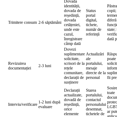
Dovada
identității,
Păstra
dovada de
Status
copii;
reședință,
portal
terme
dovada
digital,
diferă
Trimitere consum
2-6 săptămâni
cetățeniei,
tichete,
funcți
unde este
număr de
state; 
cazul,
referință
verifi
înregistrare
dată p
câmp dată
Dovezi
suplimentare
Actualizări
Răspu
solicitate,
ale
poate
Revizuirea
scrisori de la
portalului,
solici
2-3 luni
documentației
rețele
mesaje
inform
comunitare,
directe de la
supli
declarații de
personal
fii pre
susținere
Sosir
Declarații
Starea
toate
actualizate,
portalului,
docum
dovadă de
contactul
1-2 luni după
protec
Interviu/verificare
reședință,
personalului
evaluare
LGBT
orice
desemnat,
ar put
elemente
tichetele de
aplica