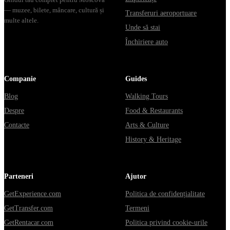
— muzee, bilete, mâncare, cultură și
Transferuri aeroportuare
multe altele.
Unde să stai
Închiriere auto
Companie
Guides
Blog
Walking Tours
Despre
Food & Restaurants
Contacte
Arts & Culture
History & Heritage
Parteneri
Ajutor
GetExperience.com
Politica de confidențialitate
GetTransfer.com
Termeni
GetRentacar.com
Politica privind cookie-urile