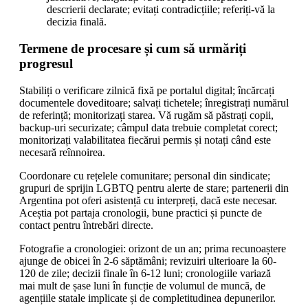
descrierii declarate; evitați contradicțiile; referiți-vă la
decizia finală.
Termene de procesare și cum să urmăriți
progresul
Stabiliți o verificare zilnică fixă pe portalul digital; încărcați
documentele doveditoare; salvați tichetele; înregistrați numărul
de referință; monitorizați starea. Vă rugăm să păstrați copii,
backup-uri securizate; câmpul data trebuie completat corect;
monitorizați valabilitatea fiecărui permis și notați când este
necesară reînnoirea.
Coordonare cu rețelele comunitare; personal din sindicate;
grupuri de sprijin LGBTQ pentru alerte de stare; partenerii din
Argentina pot oferi asistență cu interpreți, dacă este necesar.
Aceștia pot partaja cronologii, bune practici și puncte de
contact pentru întrebări directe.
Fotografie a cronologiei: orizont de un an; prima recunoaștere
ajunge de obicei în 2-6 săptămâni; revizuiri ulterioare la 60-
120 de zile; decizii finale în 6-12 luni; cronologiile variază
mai mult de șase luni în funcție de volumul de muncă, de
agențiile statale implicate și de completitudinea depunerilor.