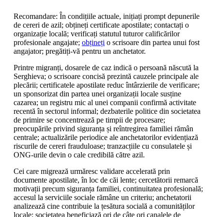
Recomandare: În condițiile actuale, inițiați prompt depunerile
de cereri de azil; obțineți certificate apostilate; contactați o
organizație locală; verificați statutul tuturor calificărilor
profesionale angajate;
obțineți
o scrisoare din partea unui fost
angajator; pregătiți-vă pentru un anchetator.
Printre migranți, dosarele de caz indică o persoană născută la
Serghieva; o scrisoare concisă prezintă cauzele principale ale
plecării; certificatele apostilate reduc întârzierile de verificare;
un sponsorizat din partea unei organizații locale susține
cazarea; un registru mic al unei companii confirmă activitate
recentă în sectorul informal; dezbaterile politice din societatea
de primire se concentrează pe timpii de procesare;
preocupările privind siguranța și reîntregirea familiei rămân
centrale; actualizările periodice ale anchetatorilor evidențiază
riscurile de cereri frauduloase; tranzacțiile cu consulatele și
ONG-urile devin o cale credibilă către azil.
Cei care migrează urmăresc validare accelerată prin
documente apostilate, în loc de căi lente; cercetătorii remarcă
motivații precum siguranța familiei, continuitatea profesională;
accesul la serviciile sociale rămâne un criteriu; anchetatorii
analizează cine contribuie la țesătura socială a comunităților
locale; societatea beneficiază ori de câte ori canalele de