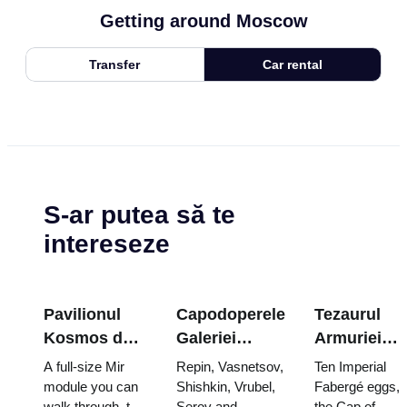
Getting around Moscow
Transfer
Car rental
S-ar putea să te
intereseze
Pavilionul
Capodoperele
Tezaurul
Kosmos de
Galeriei
Armuriei
la VDNKh: în
Tretyakov:
Kremlinului
A full-size Mir
Repin, Vasnetsov,
Ten Imperial
cea mai mare
Picturile
ouăle
module you can
Shishkin, Vrubel,
Fabergé eggs,
walk through, the
Serov and
the Cap of