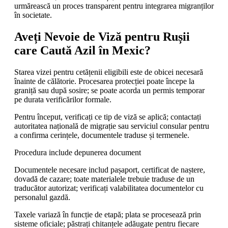
urmărească un proces transparent pentru integrarea migranților
în societate.
Aveți Nevoie de Viză pentru Rușii
care Caută Azil în Mexic?
Starea vizei pentru cetățenii eligibili este de obicei necesară
înainte de călătorie. Procesarea protecției poate începe la
graniță sau după sosire; se poate acorda un permis temporar
pe durata verificărilor formale.
Pentru început, verificați ce tip de viză se aplică; contactați
autoritatea națională de migrație sau serviciul consular pentru
a confirma cerințele, documentele traduse și termenele.
Procedura include depunerea document
Documentele necesare includ pașaport, certificat de naștere,
dovadă de cazare; toate materialele trebuie traduse de un
traducător autorizat; verificați valabilitatea documentelor cu
personalul gazdă.
Taxele variază în funcție de etapă; plata se procesează prin
sisteme oficiale; păstrați chitanțele adăugate pentru fiecare