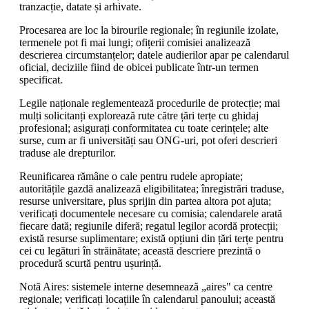
tranzacție, datate și arhivate.
Procesarea are loc la birourile regionale; în regiunile izolate,
termenele pot fi mai lungi; ofițerii comisiei analizează
descrierea circumstanțelor; datele audierilor apar pe calendarul
oficial, deciziile fiind de obicei publicate într-un termen
specificat.
Legile naționale reglementează procedurile de protecție; mai
mulți solicitanți explorează rute către țări terțe cu ghidaj
profesional; asigurați conformitatea cu toate cerințele; alte
surse, cum ar fi universități sau ONG-uri, pot oferi descrieri
traduse ale drepturilor.
Reunificarea rămâne o cale pentru rudele apropiate;
autoritățile gazdă analizează eligibilitatea; înregistrări traduse,
resurse universitare, plus sprijin din partea altora pot ajuta;
verificați documentele necesare cu comisia; calendarele arată
fiecare dată; regiunile diferă; regatul legilor acordă protecții;
există resurse suplimentare; există opțiuni din țări terțe pentru
cei cu legături în străinătate; această descriere prezintă o
procedură scurtă pentru ușurință.
Notă Aires: sistemele interne desemnează „aires" ca centre
regionale; verificați locațiile în calendarul panoului; această