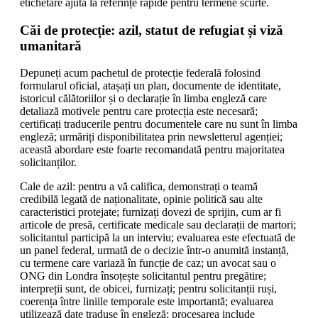
etichetare ajută la referințe rapide pentru termene scurte.
Căi de protecție: azil, statut de refugiat și viză
umanitară
Depuneți acum pachetul de protecție federală folosind
formularul oficial, atașați un plan, documente de identitate,
istoricul călătoriilor și o declarație în limba engleză care
detaliază motivele pentru care protecția este necesară;
certificați traducerile pentru documentele care nu sunt în limba
engleză; urmăriți disponibilitatea prin newsletterul agenției;
această abordare este foarte recomandată pentru majoritatea
solicitanților.
Cale de azil: pentru a vă califica, demonstrați o teamă
credibilă legată de naționalitate, opinie politică sau alte
caracteristici protejate; furnizați dovezi de sprijin, cum ar fi
articole de presă, certificate medicale sau declarații de martori;
solicitantul participă la un interviu; evaluarea este efectuată de
un panel federal, urmată de o decizie într-o anumită instanță,
cu termene care variază în funcție de caz; un avocat sau o
ONG din Londra însoțește solicitantul pentru pregătire;
interpreții sunt, de obicei, furnizați; pentru solicitanții ruși,
coerența între liniile temporale este importantă; evaluarea
utilizează date traduse în engleză; procesarea include