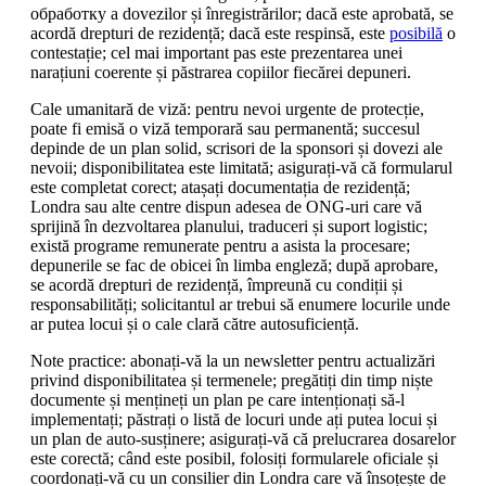
обработку a dovezilor și înregistrărilor; dacă este aprobată, se
acordă drepturi de rezidență; dacă este respinsă, este
posibilă
o
contestație; cel mai important pas este prezentarea unei
narațiuni coerente și păstrarea copiilor fiecărei depuneri.
Cale umanitară de viză: pentru nevoi urgente de protecție,
poate fi emisă o viză temporară sau permanentă; succesul
depinde de un plan solid, scrisori de la sponsori și dovezi ale
nevoii; disponibilitatea este limitată; asigurați-vă că formularul
este completat corect; atașați documentația de rezidență;
Londra sau alte centre dispun adesea de ONG-uri care vă
sprijină în dezvoltarea planului, traduceri și suport logistic;
există programe remunerate pentru a asista la procesare;
depunerile se fac de obicei în limba engleză; după aprobare,
se acordă drepturi de rezidență, împreună cu condiții și
responsabilități; solicitantul ar trebui să enumere locurile unde
ar putea locui și o cale clară către autosuficiență.
Note practice: abonați-vă la un newsletter pentru actualizări
privind disponibilitatea și termenele; pregătiți din timp niște
documente și mențineți un plan pe care intenționați să-l
implementați; păstrați o listă de locuri unde ați putea locui și
un plan de auto-susținere; asigurați-vă că prelucrarea dosarelor
este corectă; când este posibil, folosiți formularele oficiale și
coordonați-vă cu un consilier din Londra care vă însoțește de