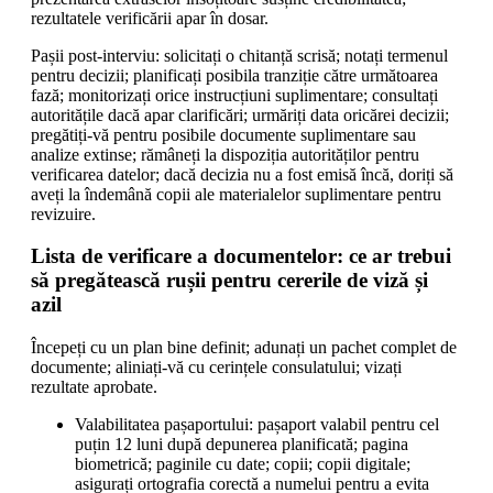
rezultatele verificării apar în dosar.
Pașii post-interviu: solicitați o chitanță scrisă; notați termenul
pentru decizii; planificați posibila tranziție către următoarea
fază; monitorizați orice instrucțiuni suplimentare; consultați
autoritățile dacă apar clarificări; urmăriți data oricărei decizii;
pregătiți-vă pentru posibile documente suplimentare sau
analize extinse; rămâneți la dispoziția autorităților pentru
verificarea datelor; dacă decizia nu a fost emisă încă, doriți să
aveți la îndemână copii ale materialelor suplimentare pentru
revizuire.
Lista de verificare a documentelor: ce ar trebui
să pregătească rușii pentru cererile de viză și
azil
Începeți cu un plan bine definit; adunați un pachet complet de
documente; aliniați-vă cu cerințele consulatului; vizați
rezultate aprobate.
Valabilitatea pașaportului: pașaport valabil pentru cel
puțin 12 luni după depunerea planificată; pagina
biometrică; paginile cu date; copii; copii digitale;
asigurați ortografia corectă a numelui pentru a evita