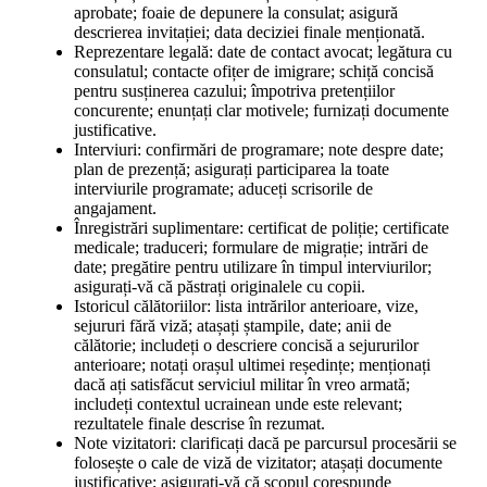
aprobate; foaie de depunere la consulat; asigură
descrierea invitației; data deciziei finale menționată.
Reprezentare legală: date de contact avocat; legătura cu
consulatul; contacte ofițer de imigrare; schiță concisă
pentru susținerea cazului; împotriva pretențiilor
concurente; enunțați clar motivele; furnizați documente
justificative.
Interviuri: confirmări de programare; note despre date;
plan de prezență; asigurați participarea la toate
interviurile programate; aduceți scrisorile de
angajament.
Înregistrări suplimentare: certificat de poliție; certificate
medicale; traduceri; formulare de migrație; intrări de
date; pregătire pentru utilizare în timpul interviurilor;
asigurați-vă că păstrați originalele cu copii.
Istoricul călătoriilor: lista intrărilor anterioare, vize,
sejururi fără viză; atașați ștampile, date; anii de
călătorie; includeți o descriere concisă a sejururilor
anterioare; notați orașul ultimei reședințe; menționați
dacă ați satisfăcut serviciul militar în vreo armată;
includeți contextul ucrainean unde este relevant;
rezultatele finale descrise în rezumat.
Note vizitatori: clarificați dacă pe parcursul procesării se
folosește o cale de viză de vizitator; atașați documente
justificative; asigurați-vă că scopul corespunde