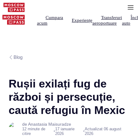
Cumpara
Transferuri
Înch
Experiențe
acum
aeroportuare
auto
Blog
Rușii exilați fug de
război și persecuție,
caută refugiu în Mexic
de Anastasia Maisuradze
12 minute de
17 ianuarie
Actualizat 06 august
•
•
citire
2026
2026