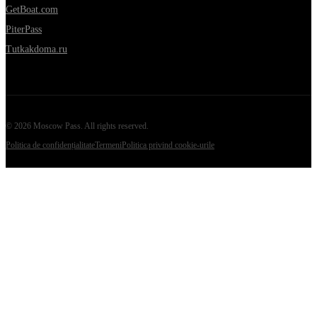
GetBoat.com
PiterPass
Tutkakdoma.ru
©
2026
Moscow Pass
. All rights reserved.
Politica de confidențialitate
Termeni
Politica privind cookie-urile