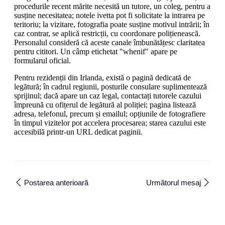
procedurile recent mărite necesită un tutore, un coleg, pentru a
susține necesitatea; notele ivetta pot fi solicitate la intrarea pe
teritoriu; la vizitare, fotografia poate susține motivul intrării; în
caz contrar, se aplică restricții, cu coordonare polițienească.
Personalul consideră că aceste canale îmbunătățesc claritatea
pentru cititori. Un câmp etichetat "whenif" apare pe
formularul oficial.
Pentru rezidenții din Irlanda, există o pagină dedicată de
legătură; în cadrul regiunii, posturile consulare suplimentează
sprijinul; dacă apare un caz legal, contactați tutorele cazului
împreună cu ofițerul de legătură al poliției; pagina listează
adresa, telefonul, precum și emailul; opțiunile de fotografiere
în timpul vizitelor pot accelera procesarea; starea cazului este
accesibilă printr-un URL dedicat paginii.
Postarea anterioară
Următorul mesaj