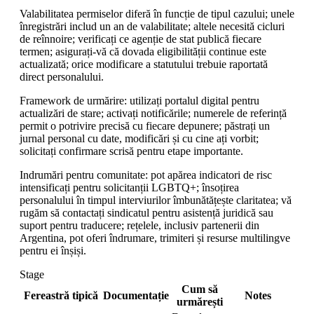
Valabilitatea permiselor diferă în funcție de tipul cazului; unele
înregistrări includ un an de valabilitate; altele necesită cicluri
de reînnoire; verificați ce agenție de stat publică fiecare
termen; asigurați-vă că dovada eligibilității continue este
actualizată; orice modificare a statutului trebuie raportată
direct personalului.
Framework de urmărire: utilizați portalul digital pentru
actualizări de stare; activați notificările; numerele de referință
permit o potrivire precisă cu fiecare depunere; păstrați un
jurnal personal cu date, modificări și cu cine ați vorbit;
solicitați confirmare scrisă pentru etape importante.
Indrumări pentru comunitate: pot apărea indicatori de risc
intensificați pentru solicitanții LGBTQ+; însoțirea
personalului în timpul interviurilor îmbunătățește claritatea; vă
rugăm să contactați sindicatul pentru asistență juridică sau
suport pentru traducere; rețelele, inclusiv partenerii din
Argentina, pot oferi îndrumare, trimiteri și resurse multilingve
pentru ei înșiși.
Stage
Cum să
Fereastră tipică
Documentație
Notes
urmărești