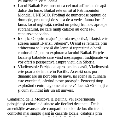
vă imersa în viața locală.
Lacul Baikal: Recunoscut ca cel mai adânc lac de apă
dulce din lume, Baikal este un sit al Patrimoniului
Mondial UNESCO. Profitați de numeroase opțiuni de
drumeție, precum și de șansa de a vedea fauna locală.
Iarna, lacul îngheață, creând un peisaj frumos, aproape
supranatural, pe care mulți călători au dorit să-l
captureze pe video.
Irkuțsk: O oprire majoră pe ruta respectivă, Irkuțsk este
adesea numit „Parizii Siberiei". Orașul se remarcă prin
arhitectura sa luxoasă din lemn și reprezintă o bază
confortabilă pentru explorarea lacului Baikal. Piețele
locale și băbuțele care vând meșteșuguri tradiționale vă
vor oferi o perspectivă asupra vieții din Siberia.
Vladivostok: Poziționat aproape de coastă, Vladivostok
este poarta de intrare în Pacific. Această oraș port
dinamic are un port plin de nave, iar scena sa culinară
este excelentă, oferind pește proaspăt. Petreceți timp
explorând centrul aglomerat care vă face să vă simțiți ca
și cum ați intrat într-un alt univers.
Călătorind de la Moscova la Beijing, vei experimenta
peisajele și culturile distincte ale fiecărei destinații. De la
amenitățile avansate ale compartimentelor de lux din tren la
confortul mai simplu găsit în cazările locale, călătoria prin