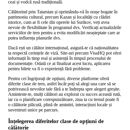
ceai și vodcă rusă tradițională.
Călătorind prin Tatarstan și oprimându-vă în orașe bogate în
patrimoniu cultural, precum Kazan și localități cu clădiri
istorice, cum ar fi cele din operele lui Surikov, veți avea
nevoie de flexibilitate în programul dvs. Verificați actualizările
serviciilor de tren pentru a evita modificări neașteptate care ar
putea influența planurile dvs.
Dacă ești un călător internațional, asigură-te că naționalitatea
ta respectă cerințele de viză. Site-uri precum VisaHQ pot oferi
informații în timp real și asistență în timpul procesului de
documentație. Odată ce ai finalizat acest lucru, aplicarea
pentru bilete va fi o experiență fără probleme.
Pentru cei îngrijorați de opțiuni, diverse platforme oferă
diferite clase de tren, astfel încât poți să alegi una care să se
potrivească nevoilor tale fără a te îndrepta spre alegeri greșite.
Aminteste-te, mulți călători au explorat cu succes această rută,
iar cu o planificare corespunzătoare, ziua ta cu trenul poate fi
o călătorie plăcută, plină de amintiri, interacțiuni locale și
suveniruri unice pe parcurs.
Înțelegerea diferitelor clase de opțiuni de
călătorie