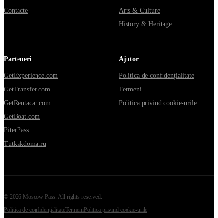
Contacte
Arts & Culture
History & Heritage
Parteneri
Ajutor
GetExperience.com
Politica de confidențialitate
GetTransfer.com
Termeni
GetRentacar.com
Politica privind cookie-urile
GetBoat.com
PiterPass
Tutkakdoma.ru
©
2026
Moscow Pass
. All rights reserved.
Politica de confidențialitate
Termeni
Politica privind cookie-urile