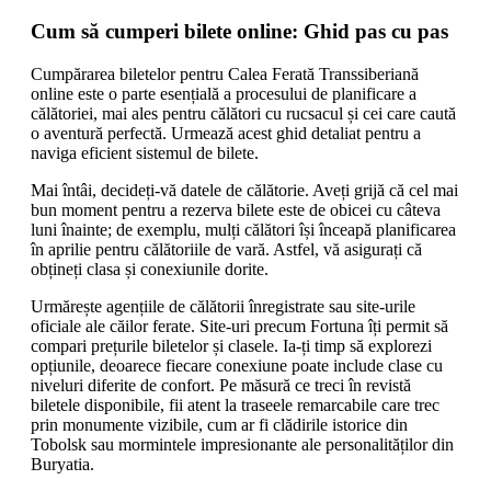
Cum să cumperi bilete online: Ghid pas cu pas
Cumpărarea biletelor pentru Calea Ferată Transsiberiană
online este o parte esențială a procesului de planificare a
călătoriei, mai ales pentru călători cu rucsacul și cei care caută
o aventură perfectă. Urmează acest ghid detaliat pentru a
naviga eficient sistemul de bilete.
Mai întâi, decideți-vă datele de călătorie. Aveți grijă că cel mai
bun moment pentru a rezerva bilete este de obicei cu câteva
luni înainte; de exemplu, mulți călători își înceapă planificarea
în aprilie pentru călătoriile de vară. Astfel, vă asigurați că
obțineți clasa și conexiunile dorite.
Urmărește agențiile de călătorii înregistrate sau site-urile
oficiale ale căilor ferate. Site-uri precum Fortuna îți permit să
compari prețurile biletelor și clasele. Ia-ți timp să explorezi
opțiunile, deoarece fiecare conexiune poate include clase cu
niveluri diferite de confort. Pe măsură ce treci în revistă
biletele disponibile, fii atent la traseele remarcabile care trec
prin monumente vizibile, cum ar fi clădirile istorice din
Tobolsk sau mormintele impresionante ale personalităților din
Buryatia.