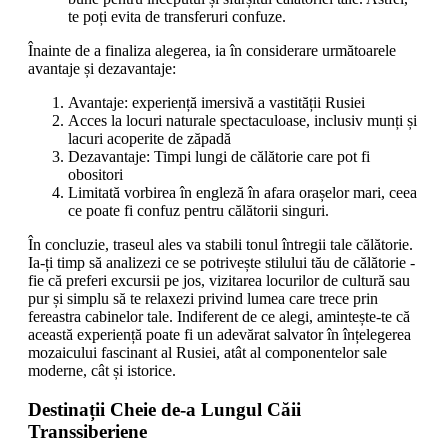
te poți evita de transferuri confuze.
Înainte de a finaliza alegerea, ia în considerare următoarele
avantaje și dezavantaje:
Avantaje: experiență imersivă a vastității Rusiei
Acces la locuri naturale spectaculoase, inclusiv munți și
lacuri acoperite de zăpadă
Dezavantaje: Timpi lungi de călătorie care pot fi
obositori
Limitată vorbirea în engleză în afara orașelor mari, ceea
ce poate fi confuz pentru călătorii singuri.
În concluzie, traseul ales va stabili tonul întregii tale călătorie.
Ia-ți timp să analizezi ce se potrivește stilului tău de călătorie -
fie că preferi excursii pe jos, vizitarea locurilor de cultură sau
pur și simplu să te relaxezi privind lumea care trece prin
fereastra cabinelor tale. Indiferent de ce alegi, amintește-te că
această experiență poate fi un adevărat salvator în înțelegerea
mozaicului fascinant al Rusiei, atât al componentelor sale
moderne, cât și istorice.
Destinații Cheie de-a Lungul Căii
Transsiberiene