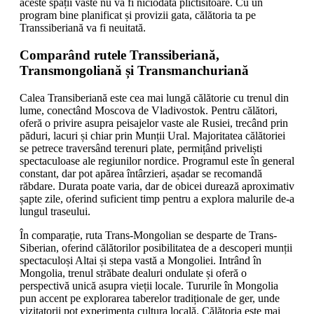
aceste spații vaste nu va fi niciodată plictisitoare. Cu un
program bine planificat și provizii gata, călătoria ta pe
Transsiberiană va fi neuitată.
Comparând rutele Transsiberiană,
Transmongoliană și Transmanchuriană
Calea Transiberiană este cea mai lungă călătorie cu trenul din
lume, conectând Moscova de Vladivostok. Pentru călători,
oferă o privire asupra peisajelor vaste ale Rusiei, trecând prin
păduri, lacuri și chiar prin Munții Ural. Majoritatea călătoriei
se petrece traversând terenuri plate, permițând priveliști
spectaculoase ale regiunilor nordice. Programul este în general
constant, dar pot apărea întârzieri, așadar se recomandă
răbdare. Durata poate varia, dar de obicei durează aproximativ
șapte zile, oferind suficient timp pentru a explora malurile de-a
lungul traseului.
În comparație, ruta Trans-Mongolian se desparte de Trans-
Siberian, oferind călătorilor posibilitatea de a descoperi munții
spectaculoși Altai și stepa vastă a Mongoliei. Intrând în
Mongolia, trenul străbate dealuri ondulate și oferă o
perspectivă unică asupra vieții locale. Tururile în Mongolia
pun accent pe explorarea taberelor tradiționale de ger, unde
vizitatorii pot experimenta cultura locală. Călătoria este mai