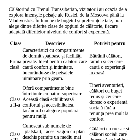
Călătorind cu Trenul Transsiberian, vizitatorii au ocazia de a
explora imensele peisaje ale Rusiei, de la Moscova până la
Vladivostok. În funcție de bugetul și preferințele tale, poți
alege dintre diferite clase de opțiuni de călătorie, fiecare
adaptată diferitelor niveluri de confort și experiență.
Class
Descriere
Potrivit pentru
Caracteristici cu compartimente
de dormit spațioase și facilități
Bătrânii călători,
Primă
private. Ideal pentru călători care
familii și cei care
clasă
caută confort și intimitate,
caută o experiență
bucurându-se de peisajele
luxoasă.
uimitoare prin geam.
Tineri aventurieri,
Oferă compartimente bine
călători cu buget
întreținute cu paturi superioare.
redus și cei care
Clasa
Această clasă echilibrează
doresc o experiență
a II-a
confortul și accesibilitatea,
socială fără a
făcându-l o alegere populară
renunța prea mult la
pentru mulți.
confort.
Cunoscut sub numele de
Călători cu rucsac și
"platskart," acest vagon cu plan
Clasa
călători sociali care
deschis permite un mediu mai
a III-
doresc să se imbine