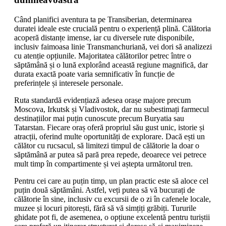
Când planifici aventura ta pe Transiberian, determinarea
duratei ideale este crucială pentru o experiență plină. Călătoria
acoperă distanțe imense, iar cu diversele rute disponibile,
inclusiv faimoasa linie Transmanchuriană, vei dori să analizezi
cu atenție opțiunile. Majoritatea călătorilor petrec între o
săptămână și o lună explorând această regiune magnifică, dar
durata exactă poate varia semnificativ în funcție de
preferințele și interesele personale.
Ruta standardă evidențiază adesea orașe majore precum
Moscova, Irkutsk și Vladivostok, dar nu subestimați farmecul
destinațiilor mai puțin cunoscute precum Buryatia sau
Tatarstan. Fiecare oraș oferă propriul său gust unic, istorie și
atracții, oferind multe oportunități de explorare. Dacă ești un
călător cu rucsacul, să limitezi timpul de călătorie la doar o
săptămână ar putea să pară prea repede, deoarece vei petrece
mult timp în compartimente și vei aștepta următorul tren.
Pentru cei care au puțin timp, un plan practic este să aloce cel
puțin două săptămâni. Astfel, veți putea să vă bucurați de
călătorie în sine, inclusiv cu excursii de o zi în cafenele locale,
muzee și locuri pitorești, fără să vă simțiți grăbiți. Tururile
ghidate pot fi, de asemenea, o opțiune excelentă pentru turiștii