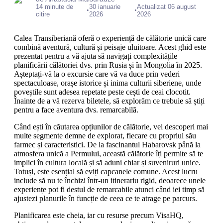
14 minute de
30 ianuarie
Actualizat 06 august
•
•
citire
2026
2026
Calea Transiberiană oferă o experiență de călătorie unică care
combină aventură, cultură și peisaje uluitoare. Acest ghid este
prezentat pentru a vă ajuta să navigați complexitățile
planificării călătoriei dvs. prin Rusia și în Mongolia în 2025.
Așteptați-vă la o excursie care vă va duce prin vederi
spectaculoase, orașe istorice și inima culturii siberiene, unde
poveștile sunt adesea repetate peste cești de ceai clocotit.
Înainte de a vă rezerva biletele, să explorăm ce trebuie să știți
pentru a face aventura dvs. remarcabilă.
Când ești în căutarea opțiunilor de călătorie, vei descoperi mai
multe segmente demne de explorat, fiecare cu propriul său
farmec și caracteristici. De la fascinantul Habarovsk până la
atmosfera unică a Permului, această călătorie îți permite să te
implici în cultura locală și să aduni chiar și suveniruri unice.
Totuși, este esențial să eviți capcanele comune. Acest lucru
include să nu te închizi într-un itinerariu rigid, deoarece unele
experiențe pot fi destul de remarcabile atunci când iei timp să
ajustezi planurile în funcție de ceea ce te atrage pe parcurs.
Planificarea este cheia, iar cu resurse precum VisaHQ,