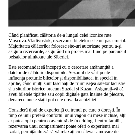
Când planificați călătoria de-a lungul celei iconice rute
Moscova-Vladivostok, rezervarea biletelor este un pas crucial.
Majoritatea călătorilor folosesc site-uri autorizate pentru a-și
asigura rezervările, asigurând un proces mai fluid pe parcursul
peisajelor uimitoare ale Siberiei.
Este recomandat să începeți cu o cercetare amănunțită a
datelor de călătorie disponibile. Sezonul de vârf poate
influența prețurile biletelor și disponibilitatea, în special în
aprilie, când mulți sunt fascinați de frumusețea satelor lacustre
și a siturilor istorice precum Suzdal și Kazan. Asigurați-vă că
aveți biletele tipărite sau copii digitale gata înainte de plecare,
deoarece unele stații pot cere dovada achiziției.
Consideră tipul de experiență cu trenul pe care o dorești. În
timp ce unii preferă confortul unui vagon cu mese incluse, alții
ar putea opta pentru o aventură de freeriding. Pentru familii,
rezervarea unui compartiment poate oferi o experiență mai
izolat, permițându-vă să vă relaxați cu câteva samovare de