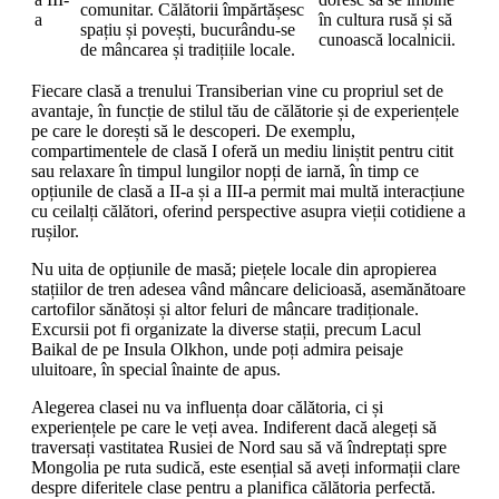
comunitar. Călătorii împărtășesc
a
în cultura rusă și să
spațiu și povești, bucurându-se
cunoască localnicii.
de mâncarea și tradițiile locale.
Fiecare clasă a trenului Transiberian vine cu propriul set de
avantaje, în funcție de stilul tău de călătorie și de experiențele
pe care le dorești să le descoperi. De exemplu,
compartimentele de clasă I oferă un mediu liniștit pentru citit
sau relaxare în timpul lungilor nopți de iarnă, în timp ce
opțiunile de clasă a II-a și a III-a permit mai multă interacțiune
cu ceilalți călători, oferind perspective asupra vieții cotidiene a
rușilor.
Nu uita de opțiunile de masă; piețele locale din apropierea
stațiilor de tren adesea vând mâncare delicioasă, asemănătoare
cartofilor sănătoși și altor feluri de mâncare tradiționale.
Excursii pot fi organizate la diverse stații, precum Lacul
Baikal de pe Insula Olkhon, unde poți admira peisaje
uluitoare, în special înainte de apus.
Alegerea clasei nu va influența doar călătoria, ci și
experiențele pe care le veți avea. Indiferent dacă alegeți să
traversați vastitatea Rusiei de Nord sau să vă îndreptați spre
Mongolia pe ruta sudică, este esențial să aveți informații clare
despre diferitele clase pentru a planifica călătoria perfectă.