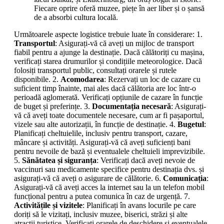
Fiecare oprire oferă muzee, piețe în aer liber și o șansă
de a absorbi cultura locală.
Următoarele aspecte logistice trebuie luate în considerare: 1.
Transportul
: Asigurați-vă că aveți un mijloc de transport
fiabil pentru a ajunge la destinație. Dacă călătoriți cu mașina,
verificați starea drumurilor și condițiile meteorologice. Dacă
folosiți transportul public, consultați orarele și rutele
disponibile. 2.
Acomodarea
: Rezervați un loc de cazare cu
suficient timp înainte, mai ales dacă călătoria are loc într-o
perioadă aglomerată. Verificați opțiunile de cazare în funcție
de buget și preferințe. 3.
Documentația necesară
: Asigurați-
vă că aveți toate documentele necesare, cum ar fi pașaportul,
vizele sau alte autorizații, în funcție de destinație. 4.
Bugetul
:
Planificați cheltuielile, inclusiv pentru transport, cazare,
mâncare și activități. Asigurați-vă că aveți suficienți bani
pentru nevoile de bază și eventualele cheltuieli imprevizibile.
5.
Sănătatea și siguranța
: Verificați dacă aveți nevoie de
vaccinuri sau medicamente specifice pentru destinația dvs. și
asigurați-vă că aveți o asigurare de călătorie. 6.
Comunicația
:
Asigurați-vă că aveți acces la internet sau la un telefon mobil
funcțional pentru a putea comunica în caz de urgență. 7.
Activitățile și vizitele
: Planificați în avans locurile pe care
doriți să le vizitați, inclusiv muzee, biserici, străzi și alte
atracții turistice. Verificați orarele de deschidere și eventualele