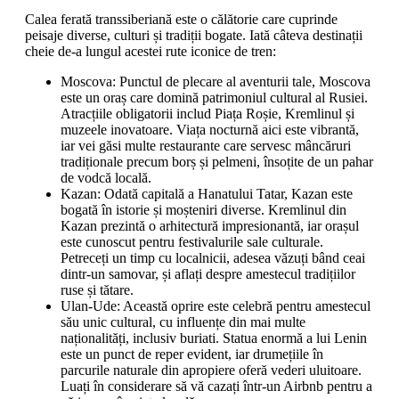
Calea ferată transsiberiană este o călătorie care cuprinde
peisaje diverse, culturi și tradiții bogate. Iată câteva destinații
cheie de-a lungul acestei rute iconice de tren:
Moscova: Punctul de plecare al aventurii tale, Moscova
este un oraș care domină patrimoniul cultural al Rusiei.
Atracțiile obligatorii includ Piața Roșie, Kremlinul și
muzeele inovatoare. Viața nocturnă aici este vibrantă,
iar vei găsi multe restaurante care servesc mâncăruri
tradiționale precum borș și pelmeni, însoțite de un pahar
de vodcă locală.
Kazan: Odată capitală a Hanatului Tatar, Kazan este
bogată în istorie și moșteniri diverse. Kremlinul din
Kazan prezintă o arhitectură impresionantă, iar orașul
este cunoscut pentru festivalurile sale culturale.
Petreceți un timp cu localnicii, adesea văzuți bând ceai
dintr-un samovar, și aflați despre amestecul tradițiilor
ruse și tătare.
Ulan-Ude: Această oprire este celebră pentru amestecul
său unic cultural, cu influențe din mai multe
naționalități, inclusiv buriati. Statua enormă a lui Lenin
este un punct de reper evident, iar drumețiile în
parcurile naturale din apropiere oferă vederi uluitoare.
Luați în considerare să vă cazați într-un Airbnb pentru a