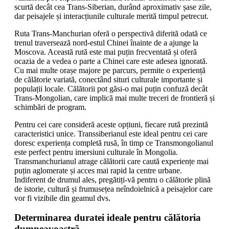
scurtă decât cea Trans-Siberian, durând aproximativ șase zile,
dar peisajele și interacțiunile culturale merită timpul petrecut.
Ruta Trans-Manchurian oferă o perspectivă diferită odată ce
trenul traversează nord-estul Chinei înainte de a ajunge la
Moscova. Această rută este mai puțin frecventată și oferă
ocazia de a vedea o parte a Chinei care este adesea ignorată.
Cu mai multe orașe majore pe parcurs, permite o experiență
de călătorie variată, conectând situri culturale importante și
populații locale. Călătorii pot găsi-o mai puțin confuză decât
Trans-Mongolian, care implică mai multe treceri de frontieră și
schimbări de program.
Pentru cei care consideră aceste opțiuni, fiecare rută prezintă
caracteristici unice. Transsiberianul este ideal pentru cei care
doresc experiența completă rusă, în timp ce Transmongolianul
este perfect pentru imersiuni culturale în Mongolia.
Transmanchurianul atrage călătorii care caută experiențe mai
puțin aglomerate și acces mai rapid la centre urbane.
Indiferent de drumul ales, pregătiți-vă pentru o călătorie plină
de istorie, cultură și frumusețea neîndoielnică a peisajelor care
vor fi vizibile din geamul dvs.
Determinarea duratei ideale pentru călătoria
dumneavoastră