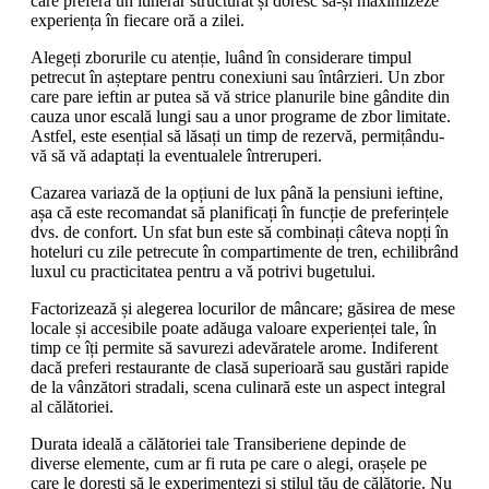
care preferă un itinerar structurat și doresc să-și maximizeze
experiența în fiecare oră a zilei.
Alegeți zborurile cu atenție, luând în considerare timpul
petrecut în așteptare pentru conexiuni sau întârzieri. Un zbor
care pare ieftin ar putea să vă strice planurile bine gândite din
cauza unor escală lungi sau a unor programe de zbor limitate.
Astfel, este esențial să lăsați un timp de rezervă, permițându-
vă să vă adaptați la eventualele întreruperi.
Cazarea variază de la opțiuni de lux până la pensiuni ieftine,
așa că este recomandat să planificați în funcție de preferințele
dvs. de confort. Un sfat bun este să combinați câteva nopți în
hoteluri cu zile petrecute în compartimente de tren, echilibrând
luxul cu practicitatea pentru a vă potrivi bugetului.
Factorizează și alegerea locurilor de mâncare; găsirea de mese
locale și accesibile poate adăuga valoare experienței tale, în
timp ce îți permite să savurezi adevăratele arome. Indiferent
dacă preferi restaurante de clasă superioară sau gustări rapide
de la vânzători stradali, scena culinară este un aspect integral
al călătoriei.
Durata ideală a călătoriei tale Transiberiene depinde de
diverse elemente, cum ar fi ruta pe care o alegi, orașele pe
care le dorești să le experimentezi și stilul tău de călătorie. Nu