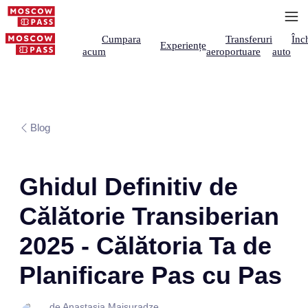
Cumpara
Transferuri
Înch
Experiențe
acum
aeroportuare
auto
Blog
Ghidul Definitiv de
Călătorie Transiberian
2025 - Călătoria Ta de
Planificare Pas cu Pas
de Anastasia Maisuradze