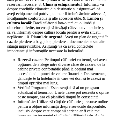
rezervări necesare. 8.
Clima și echipamentul
: Informați-vă
despre condițiile climatice din destinație și asigurați-vă că
aveți echipamentul potrivit, cum ar fi îmbrăcăminte adecvată,
încălțăminte confortabilă și alte accesorii utile. 9.
Limba și
cultura locală
: Dacă călătoriți într-o țară cu o limbă și
obiceiuri diferite, încercați să învățați câteva cuvinte cheie și
să vă informați despre cultura locală pentru a evita situații
neplăcute. 10.
Planul de urgență
: Aveți un plan de urgență în
caz de pierdere a bagajelor, pierdere a documentelor sau alte
situații imprevizibile. Asigurați-vă că aveți contactele
importante și informațiile necesare la îndemână.
Rezervă cazare: Pe timpul călătoriei cu trenul, vei avea
opțiunea de a alege între diverse clase de cazare, de la
cabine private confortabile până la opțiuni mai
accesibile din punct de vedere financiar. De asemenea,
gândește-te la hotelurile în care vei dori să te cazezi în
timpul opririlor mai lungi.
Verifică Programul: Este esențial să ai un program
actualizat al trenurilor. Unele trasee pot necesita o oprire
peste noapte, așa că planifică timpul în consecință.
Informă-te: Utilizează cărți de călătorie și resurse online
pentru a obține informații despre serviciile disponibile,
inclusiv despre care companii aeriene ar fi cele mai
bune pentru începutul și sfârșitul călătoriei tale. Astfel,