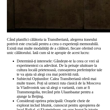
Când planifici călătoria ta Transiberiană, alegerea traseului
potrivit este crucială pentru a crea o experiență memorabilă.
Există mai multe modalități de a călători, fiecare oferind ceva
unic călătorului. Iată cum să te apropie de acest lucru:
Determină-ți interesele: Gândește-te la ceea ce vrei să
experimentezi cu adevărat. De la peisaje uluitoare la
cultura locală prietenoasă, cunoașterea preferințelor tale
te va ajuta să alegi cea mai potrivită rută.
Subiectul Opțiunilor: Calea Transiberiană oferă mai
multe trasee. Poți să urmezi ruta clasică de la Moscova
la Vladivostok sau să alegi o variantă, cum ar fi
Transmongolia, trecând prin Ulaanbaatar pentru a
ajunge la Beijing.
Considerați oprirea principală: Orașele cheie de
explorat includ Irkutsk, cunoscut pentru apropierea de
lacul Baikal, și Ekaterinburg, un oraș bogat în istorie.