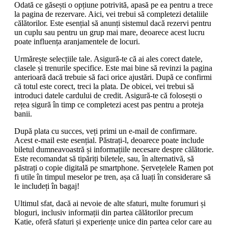
Odată ce găsești o opțiune potrivită, apasă pe ea pentru a trece
la pagina de rezervare. Aici, vei trebui să completezi detaliile
călătorilor. Este esențial să anunți sistemul dacă rezervi pentru
un cuplu sau pentru un grup mai mare, deoarece acest lucru
poate influența aranjamentele de locuri.
Urmărește selecțiile tale. Asigură-te că ai ales corect datele,
clasele și trenurile specifice. Este mai bine să revinzi la pagina
anterioară dacă trebuie să faci orice ajustări. După ce confirmi
că totul este corect, treci la plata. De obicei, vei trebui să
introduci datele cardului de credit. Asigură-te că folosești o
rețea sigură în timp ce completezi acest pas pentru a proteja
banii.
După plata cu succes, veți primi un e-mail de confirmare.
Acest e-mail este esențial. Păstrați-l, deoarece poate include
biletul dumneavoastră și informațiile necesare despre călătorie.
Este recomandat să tipăriți biletele, sau, în alternativă, să
păstrați o copie digitală pe smartphone. Șervețelele Ramen pot
fi utile în timpul meselor pe tren, așa că luați în considerare să
le includeți în bagaj!
Ultimul sfat, dacă ai nevoie de alte sfaturi, multe forumuri și
bloguri, inclusiv informații din partea călătorilor precum
Katie, oferă sfaturi și experiențe unice din partea celor care au