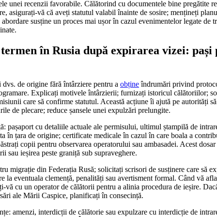
sele unei recenzii favorabile. Călătorind cu documentele bine pregătite r
oare, asigurați-vă că aveți statutul valabil înainte de sosire; mențineți pla
tă abordare susține un proces mai ușor în cazul evenimentelor legate de t
inate.
termen în Rusia după expirarea vizei: pași p
 dvs. de origine fără întârziere pentru a
obține
îndrumări privind protoco
gramare. Explicați motivele întârzierii; furnizați istoricul călătoriilor; sol
siunii care să confirme statutul. Această acțiune îi ajută pe autorități să
urile de plecare; reduce șansele unei expulzări prelungite.
 pașaport cu detaliile actuale ale permisului, ultimul ștampilă de intrar
 în țara de origine; certificate medicale în cazul în care boala a contribu
păstrați copii pentru observarea operatorului sau ambasadei. Acest dosar 
ii sau ieșirea peste graniță sub supraveghere.
u migrație din Federația Rusă; solicitați scrisori de susținere care să exp
re la eventuala clemență, penalități sau avertisment formal. Când vă afla
-vă cu un operator de călătorii pentru a alinia procedura de ieșire. Dac
sări ale Mării Caspice, planificați în consecință.
nțe: amenzi, interdicții de călătorie sau expulzare cu interdicție de intrare