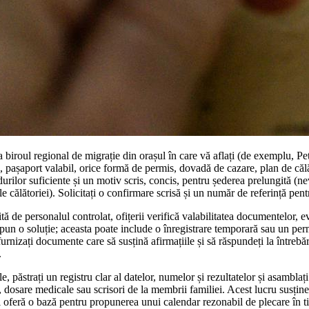
la biroul regional de migrație din orașul în care vă aflați (de exemplu, P
e, pașaport valabil, orice formă de permis, dovadă de cazare, plan de călă
urilor suficiente și un motiv scris, concis, pentru șederea prelungită (
le călătoriei). Solicitați o confirmare scrisă și un număr de referință pen
ită de personalul controlat, ofițerii verifică valabilitatea documentelor,
opun o soluție; aceasta poate include o înregistrare temporară sau un per
ă furnizați documente care să susțină afirmațiile și să răspundeți la întrebă
.
, păstrați un registru clar al datelor, numelor și rezultatelor și asamblaț
 dosare medicale sau scrisori de la membrii familiei. Acest lucru susține 
și oferă o bază pentru propunerea unui calendar rezonabil de plecare în t