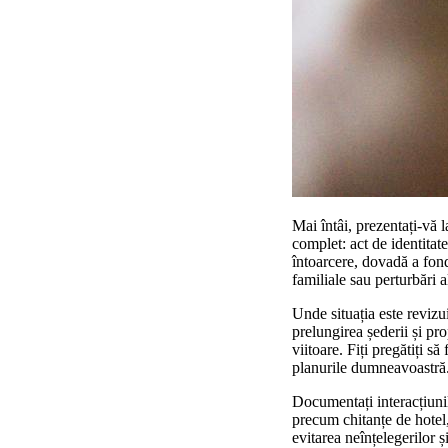
Mai întâi, prezentați-vă 
complet: act de identitat
întoarcere, dovadă a fond
familiale sau perturbări a
Unde situația este revizu
prelungirea șederii și pr
viitoare. Fiți pregătiți s
planurile dumneavoastră
Documentați interacțiunile
precum chitanțe de hotel,
evitarea neînțelegerilor 