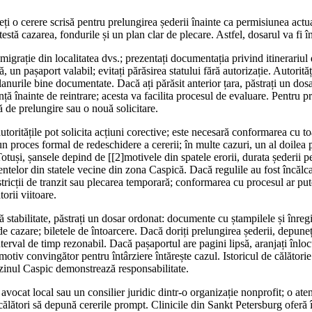
ți o cerere scrisă pentru prelungirea șederii înainte ca permisiunea actua
stă cazarea, fondurile și un plan clar de plecare. Astfel, dosarul va fi în
 migrație din localitatea dvs.; prezentați documentația privind itinerariu
, un pașaport valabil; evitați părăsirea statului fără autorizație. Autorităț
lanurile bine documentate. Dacă ați părăsit anterior țara, păstrați un do
ță înainte de reintrare; acesta va facilita procesul de evaluare. Pentru pr
 de prelungire sau o nouă solicitare.
utoritățile pot solicita acțiuni corective; este necesară conformarea cu 
n proces formal de redeschidere a cererii; în multe cazuri, un al doilea
Totuși, șansele depind de [[2]motivele din spatele erorii, durata șederii p
ntelor din statele vecine din zona Caspică. Dacă regulile au fost încălcat
stricții de tranzit sau plecarea temporară; conformarea cu procesul ar put
torii viitoare.
ă stabilitate, păstrați un dosar ordonat: documente cu ștampilele și înregis
de cazare; biletele de întoarcere. Dacă doriți prelungirea șederii, depune
nterval de timp rezonabil. Dacă pașaportul are pagini lipsă, aranjați înloc
 motiv convingător pentru întârziere întărește cazul. Istoricul de călători
bazinul Caspic demonstrează responsabilitate.
 avocat local sau un consilier juridic dintr-o organizație nonprofit; o aten
călători să depună cererile prompt. Clinicile din Sankt Petersburg oferă