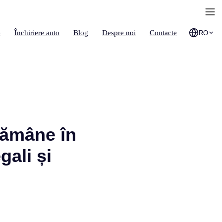
e
Închiriere auto
Blog
Despre noi
Contacte
RO
rămâne în
gali și