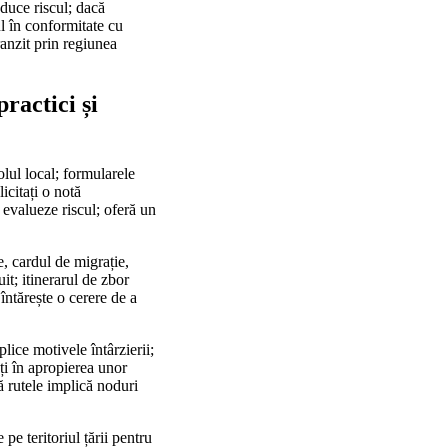
educe riscul; dacă
nul în conformitate cu
ranzit prin regiunea
ractici și
lul local; formularele
icitați o notă
 evalueze riscul; oferă un
e, cardul de migrație,
it; itinerarul de zbor
întărește o cerere de a
lice motivele întârzierii;
ți în apropierea unor
ă rutele implică noduri
 pe teritoriul țării pentru