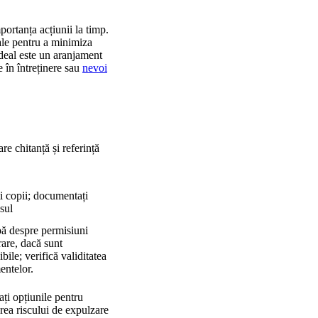
portanța acțiunii la timp.
ciale pentru a minimiza
 ideal este un aranjament
 în întreținere sau
nevoi
are chitanță și referință
ți copii; documentați
sul
bă despre permisiuni
are, dacă sunt
bile; verifică validitatea
ntelor.
ați opțiunile pentru
rea riscului de expulzare