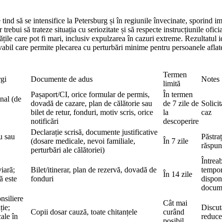
 tind să se intensifice la Petersburg și în regiunile învecinate, sporind im
ar trebui să trateze situația cu seriozitate și să respecte instrucțiunile ofi
itățile care pot fi mari, inclusiv expulzarea în cazuri extreme. Rezultatul
abil care permite plecarea cu perturbări minime pentru persoanele aflate
Termen
gi
Documente de adus
Notes
limită
Pașaport/CI, orice formular de permis,
În termen
nal (de
dovadă de cazare, plan de călătorie sau
de 7 zile de
Solicit
bilet de retur, fonduri, motiv scris, orice
la
caz
notificări
descoperire
Declarație scrisă, documente justificative
u sau
Păstra
(dosare medicale, nevoi familiale,
În 7 zile
răspun
perturbări ale călătoriei)
Întrea
iară;
Bilet/itinerar, plan de rezervă, dovadă de
tempor
În 14 zile
ă este
fonduri
disponi
docume
nsiliere
Cât mai
ție;
Discut
Copii dosar cauză, toate chitanțele
curând
ale în
reduce
posibil