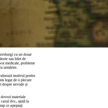
etersburg) cu un dosar
torie sau bilet de
nevoi medicale, probleme
tru urmărire.
 evaluează motivul pentru
mis legat de o plecare
ri despre nevoile și
i dovezi materiale
cazul dvs., ajută la
imp ce așteptați