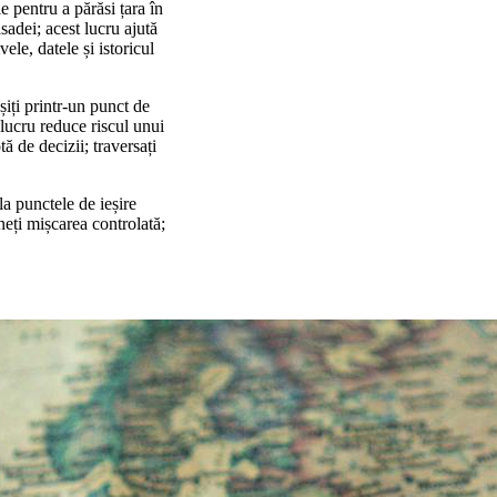
le pentru a părăsi țara în
sadei; acest lucru ajută
ele, datele și istoricul
eșiți printr-un punct de
 lucru reduce riscul unui
ă de decizii; traversați
la punctele de ieșire
neți mișcarea controlată;