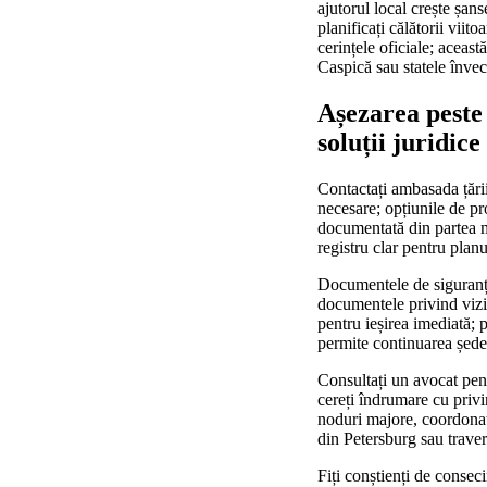
ajutorul local crește șan
planificați călătorii viit
cerințele oficiale; aceas
Caspică sau statele învec
Așezarea peste 
soluții juridice
Contactați ambasada țării
necesare; opțiunile de pro
documentată din partea mi
registru clar pentru plan
Documentele de siguranță:
documentele privind vizita
pentru ieșirea imediată; 
permite continuarea ședer
Consultați un avocat pentr
cereți îndrumare cu privi
noduri majore, coordonați
din Petersburg sau traver
Fiți conștienți de conseci