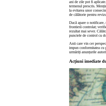
ani de zile pot fi aplicate
termenul prescris. Mențin
la evitarea unor consecinț
de călătorie pentru revizu
Dacă apare o notificare, r
frontieră controlat; verif
rezultat mai sever. Călăto
punctele de control cu 
Anii care vin cer perspect
impun conformitatea cu pr
urmăriți anunțurile autor
Acțiuni imediate d