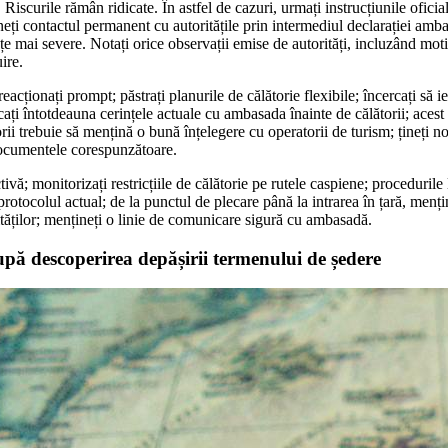
. Riscurile rămân ridicate. În astfel de cazuri, urmați instrucțiunile oficia
eți contactul permanent cu autoritățile prin intermediul declarației amba
e mai severe. Notați orice observații emise de autorități, incluzând motiv
ire.
eacționați prompt; păstrați planurile de călătorie flexibile; încercați să i
icați întotdeauna cerințele actuale cu ambasada înainte de călătorii; acest
rii trebuie să mențină o bună înțelegere cu operatorii de turism; țineți not
documentele corespunzătoare.
ivă; monitorizați restricțiile de călătorie pe rutele caspiene; procedurile 
otocolul actual; de la punctul de plecare până la intrarea în țară, menți
ităților; mențineți o linie de comunicare sigură cu ambasadă.
upă descoperirea depășirii termenului de ședere