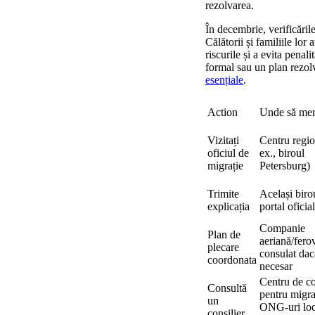
rezolvarea.
În decembrie, verificările
Călătorii și familiile lor 
riscurile și a evita penal
formal sau un plan rezolv
esențiale
.
Action
Unde să mer
Vizitați
Centru regio
oficiul de
ex., biroul
migrație
Petersburg)
Trimite
Același biro
explicația
portal oficial
Companie
Plan de
aeriană/ferov
plecare
consulat dac
coordonata
necesar
Centru de co
Consultă
pentru migra
un
ONG-uri loc
consilier