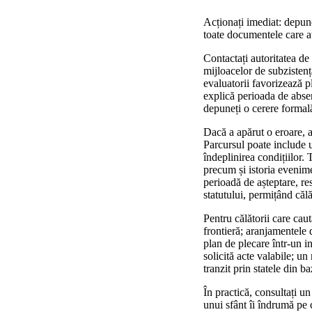
Acționați imediat: depune
toate documentele care ate
Contactați autoritatea de
mijloacelor de subzistență
evaluatorii favorizează p
explică perioada de absen
depuneți o cerere formală
Dacă a apărut o eroare, a
Parcursul poate include u
îndeplinirea condițiilor. 
precum și istoria evenime
perioadă de așteptare, re
statutului, permițând călă
Pentru călătorii care caut
frontieră; aranjamentele 
plan de plecare într-un i
solicită acte valabile; un
tranzit prin statele din 
În practică, consultați un
unui sfânt îi îndrumă pe 