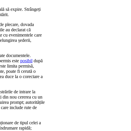
lă să expire. Strângeți
tărit.
l de plecare, dovada
ile au declarat că
sar cu evenimentele care
elungirea șederii,
toate documentele.
 permis este
posibil
după
este limita permisă,
e, poate fi cerută o
ea duce la o corectare a
trările de intrare la
ți din nou cererea cu un
uirea prompt; autoritățile
e care include rute de
ționare de tipul celei a
 îndrumare rapidă;