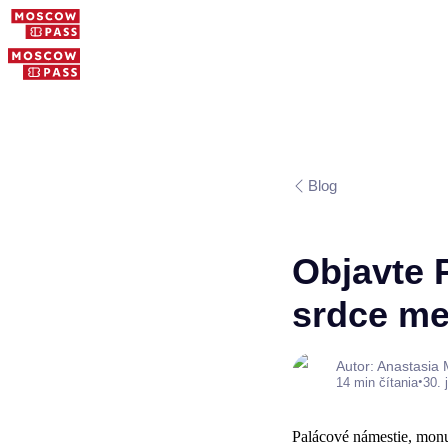
Blog
Objavte 
srdce me
Autor: Anastasia
•
14 min čítania
30. 
Palácové námestie, monu