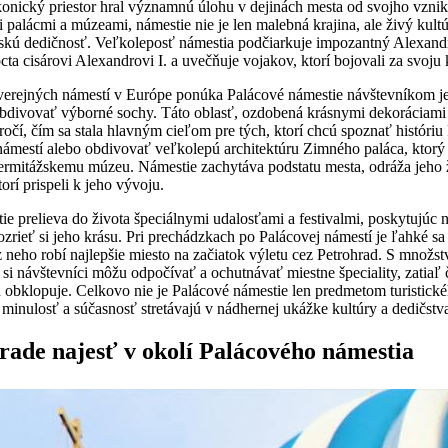
konický priestor hral významnú úlohu v dejinách mesta od svojho vzniku
palácmi a múzeami, námestie nie je len malebná krajina, ale živý kult
uskú dedičnosť. Veľkoleposť námestia podčiarkuje impozantný Alexandro
ta cisárovi Alexandrovi I. a uvečňuje vojakov, ktorí bojovali za svoju 
 verejných námestí v Európe ponúka Palácové námestie návštevníkom je
 obdivovať výborné sochy. Táto oblasť, ozdobená krásnymi dekoráciami 
očí, čím sa stala hlavným cieľom pre tých, ktorí chcú spoznať históriu
námestí alebo obdivovať veľkolepú architektúru Zimného paláca, kt
Hermitážskemu múzeu. Námestie zachytáva podstatu mesta, odráža jeho ži
orí prispeli k jeho vývoju.
e prelieva do života špeciálnymi udalosťami a festivalmi, poskytujúc 
pozrieť si jeho krásu. Pri prechádzkach po Palácovej námestí je ľahké s
neho robí najlepšie miesto na začiatok výletu cez Petrohrad. S množst
 si návštevníci môžu odpočívať a ochutnávať miestne špeciality, zatiaľ
ch obklopuje. Celkovo nie je Palácové námestie len predmetom turistick
 minulosť a súčasnosť stretávajú v nádhernej ukážke kultúry a dedičstv
rade najesť v okolí Palácového námestia