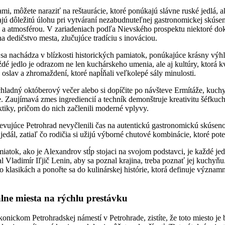
mi, môžete naraziť na reštaurácie, ktoré ponúkajú slávne ruské jedlá, a
ajú dôležitú úlohu pri vytváraní nezabudnuteľnej gastronomickej skúsen
a atmosférou. V zariadeniach podľa Nievského prospektu niektoré doko
na dedičstvo mesta, zlučujúce tradíciu s inováciou.
í sa nachádza v blízkosti historických pamiatok, ponúkajúce krásny výh
ždé jedlo je odrazom ne len kuchárskeho umenia, ale aj kultúry, ktorá k
oslav a zhromaždení, ktoré napĺňali veľkolepé sály minulosti.
chladný októberový večer alebo si dopíčite po návšteve Ermítáže, kuchy
ie. Zaujímavá zmes ingrediencií a techník demonštruje kreativitu šéfkuc
aktiky, pričom do nich začlenili moderné vplyvy.
tevujúce Petrohrad nevyčlenili čas na autentickú gastronomickú skúsen
 jedál, zatiaľ čo rodičia si užijú výborné chutové kombinácie, ktoré pote
atok, ako je Alexandrov stĺp stojaci na svojom podstavci, je každé jed
ladimír Iľjič Lenin, aby sa poznal krajina, treba poznať jej kuchyňu.
hto klasikách a ponořte sa do kulinárskej histórie, ktorá definuje význ
álne miesta na rýchlu prestávku
onickom Petrohradskej námestí v Petrohrade, zistíte, že toto miesto je b