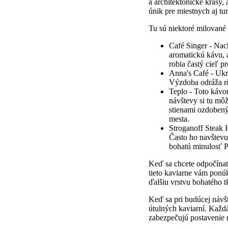
a architektonické krásy,
únik pre miestnych aj tur
Tu sú niektoré milované k
Café Singer - Nac
aromatickú kávu, a
robia častý cieľ p
Anna's Café - Ukr
Výzdoba odráža rôz
Teplo - Toto kávo
návštevy si tu mô
stienami ozdobený
mesta.
Stroganoff Steak 
Často ho navštevuj
bohatú minulosť P
Keď sa chcete odpočínať
tieto kaviarne vám ponúk
ďalšiu vrstvu bohatého t
Keď sa pri budúcej návšt
útulných kaviarní. Každá
zabezpečujú postavenie 