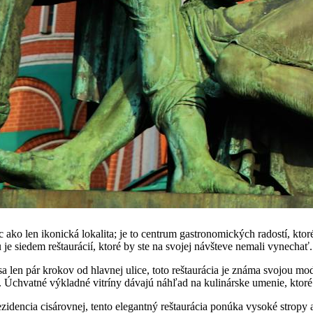
c ako len ikonická lokalita; je to centrum gastronomických radostí, kto
 je siedem reštaurácií, ktoré by ste na svojej návšteve nemali vynechať.
 len pár krokov od hlavnej ulice, toto reštaurácia je známa svojou mo
. Úchvatné výkladné vitríny dávajú náhľad na kulinárske umenie, ktoré 
ezidencia cisárovnej, tento elegantný reštaurácia ponúka vysoké stropy