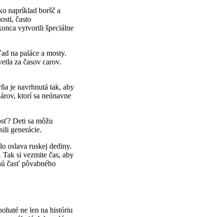
ko napríklad boršč a
osti, často
nca vytvorili špeciálne
ľad na paláce a mosty.
vetla za časov carov.
ňa je navrhnutá tak, aby
hárov, ktorí sa neúnavne
osť? Deti sa môžu
sili generácie.
lo oslava ruskej dediny.
 Tak si vezmite čas, aby
amnú časť pôvabného
ohaté ne len na históriu