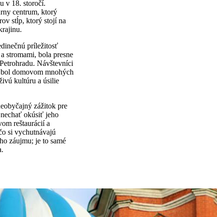
 v 18. storočí.
úrny centrum, ktorý
v stĺp, ktorý stojí na
krajinu.
dinečnú príležitosť
a stromami, bola presne
 Petrohradu. Návštevníci
orý bol domovom mnohých
vú kultúru a úsilie
neobyčajný zážitok pre
a nechať okúsiť jeho
vom reštaurácií a
 čo si vychutnávajú
ého záujmu; je to samé
a.