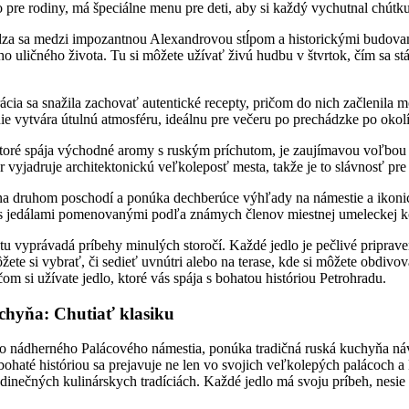
pre rodiny, má špeciálne menu pre deti, aby si každý vychutnal chútku
za sa medzi impozantnou Alexandrovou stĺpom a historickými budovam
ého uličného života. Tu si môžete užívať živú hudbu v štvrtok, čím sa 
urácia sa snažila zachovať autentické recepty, pričom do nich začlenila 
nie vytvára útulnú atmosféru, ideálnu pre večeru po prechádzke po okolí
ktoré spája východné aromy s ruským príchutom, je zaujímavou voľbo
iér vyjadruje architektonickú veľkoleposť mesta, takže je to slávnosť pr
na druhom poschodí a ponúka dechberúce výhľady na námestie a ikoni
, s jedálami pomenovanými podľa známych členov miestnej umeleckej 
 tu vyprávadá príbehy minulých storočí. Každé jedlo je pečlivé priprav
žete si vybrať, či sedieť uvnútri alebo na terase, kde si môžete obdivo
om si užívate jedlo, ktoré vás spája s bohatou históriou Petrohradu.
chyňa: Chutiať klasiku
lo nádherného Palácového námestia, ponúka tradičná ruská kuchyňa ná
bohaté históriou sa prejavuje ne len vo svojich veľkolepých palácoch 
 jedinečných kulinárskych tradíciách. Každé jedlo má svoju príbeh, nesie