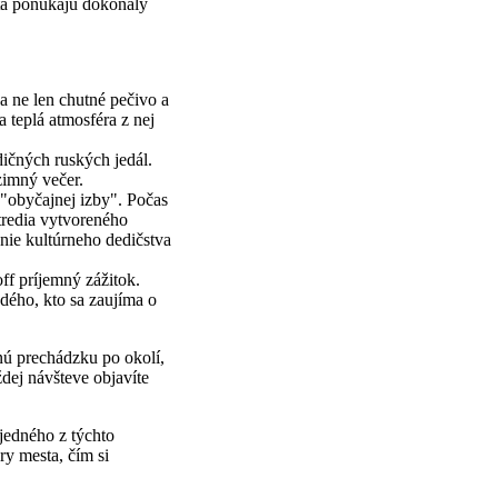
sta ponúkajú dokonalý
a ne len chutné pečivo a
 teplá atmosféra z nej
ičných ruských jedál.
zimný večer.
"obyčajnej izby". Počas
tredia vytvoreného
nie kultúrneho dedičstva
ff príjemný zážitok.
ždého, kto sa zaujíma o
nú prechádzku po okolí,
dej návšteve objavíte
 jedného z týchto
ry mesta, čím si