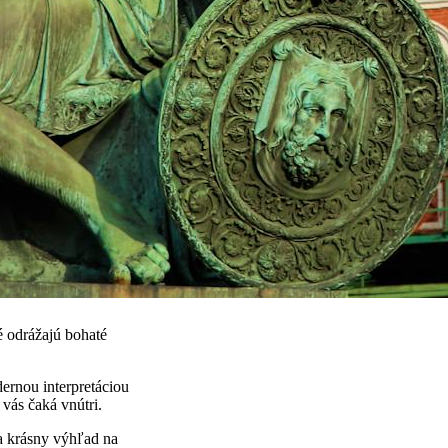
ré odrážajú bohaté
dernou interpretáciou
vás čaká vnútri.
 a krásny výhľad na