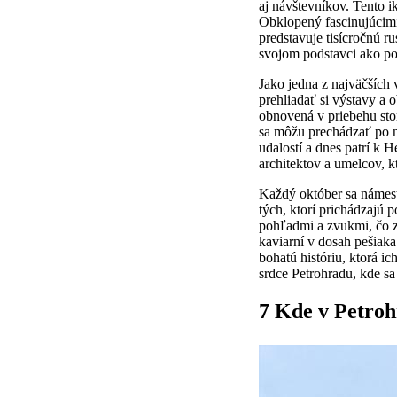
aj návštevníkov. Tento i
Obklopený fascinujúcimi 
predstavuje tisícročnú r
svojom podstavci ako poc
Jako jedna z najväčších
prehliadať si výstavy a
obnovená v priebehu stor
sa môžu prechádzať po 
udalostí a dnes patrí k 
architektov a umelcov, kt
Každý október sa námesti
tých, ktorí prichádzajú 
pohľadmi a zvukmi, čo z 
kaviarní v dosah pešiaka
bohatú históriu, ktorá i
srdce Petrohradu, kde sa
7 Kde v Petroh