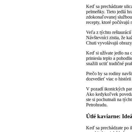
Keď sa prechádzate ulica
pelmeňky. Tieto jedlá hr
zdokonaľovanej službou 
recepty, ktoré počúvajú 
Veľa z týchto reštauráci
Návštevníci zistia, že ka
Chuti vyvolávajú obrazy 
Keď si užívate jedlo na 
priniesla teplo a pohodl
snažili uctiť tradičné pr
Prečo by sa rodiny navš
dozvedieť viac o histórii
V pozadí ikonických pami
Ako kedykoľvek povedal V
ste si pochutnali na týc
Petrohradu.
Útlé kaviarne: Ide
Keď sa prechádzate po ik