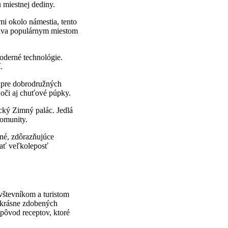
 miestnej dediny.
i okolo námestia, tento
stáva populárnym miestom
moderné technológie.
.
u pre dobrodružných
e oči aj chuťové púpky.
cký Zimný palác. Jedlá
komunity.
ené, zdôrazňujúce
vať veľkoleposť
vštevníkom a turistom
a krásne zdobených
 pôvod receptov, ktoré