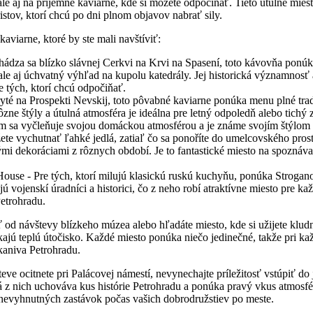
 ale aj na príjemné kaviarne, kde si môžete odpočínať. Tieto útulné mie
istov, ktorí chcú po dni plnom objavov nabrať sily.
aviarne, ktoré by ste mali navštíviť:
hádza sa blízko slávnej Cerkvi na Krvi na Spasení, toto kávovňa ponúk
le aj úchvatný výhľad na kupolu katedrály. Jej historická významnosť a
re tých, ktorí chcú odpočiňať.
yté na Prospekti Nevskij, toto pôvabné kaviarne ponúka menu plné trad
ne štýly a útulná atmosféra je ideálna pre letný odpoledň alebo tichý 
m sa vyčleňuje svojou domáckou atmosférou a je známe svojím štýlom 
žete vychutnať ľahké jedlá, zatiaľ čo sa ponoříte do umelcovského pros
mi dekoráciami z rôznych období. Je to fantastické miesto na spoznáva
House - Pre tých, ktorí milujú klasickú ruskú kuchyňu, ponúka Strogano
ú vojenskí úradníci a historici, čo z neho robí atraktívne miesto pre ka
etrohradu.
 od návštevy blízkeho múzea alebo hľadáte miesto, kde si užijete klud
ajú teplú útočisko. Každé miesto ponúka niečo jedinečné, takže pri kaž
kaniva Petrohradu.
eve ocitnete pri Palácovej námestí, nevynechajte príležitosť vstúpiť do
 z nich uchováva kus histórie Petrohradu a ponúka pravý vkus atmosfé
nevyhnutných zastávok počas vašich dobrodružstiev po meste.