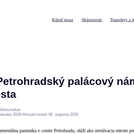
Kúpiť teraz
Skúsenosti
Transfery z l
Petrohradský palácový nám
sta
 Maisuradze
•
januára 2026
Aktualizované 06. augusta 2026
mentálna pamiatka v centre Petrohradu, slúži ako stretávacia miesto p