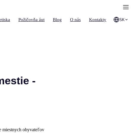
etiska
Požičovňa áut
Blog
O nás
Kontakty
SK
estie -
re miestnych obyvateľov