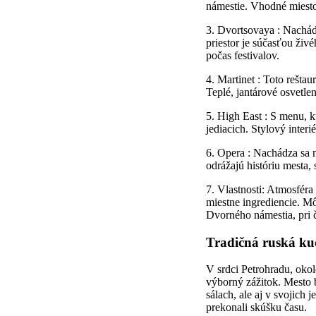
námestie. Vhodné miesto 
3. Dvortsovaya : Nachád
priestor je súčasťou živ
počas festivalov.
4. Martinet : Toto rešta
Teplé, jantárové osvetle
5. High East : S menu, 
jediacich. Stylový inter
6. Opera : Nachádza sa 
odrážajú históriu mesta
7. Vlastnosti: Atmosféra
miestne ingrediencie. Mô
Dvorného námestia, pri č
Tradičná ruská ku
V srdci Petrohradu, oko
výborný zážitok. Mesto 
sálach, ale aj v svojich
prekonali skúšku času.