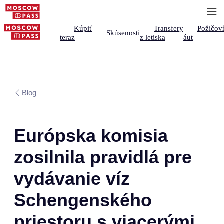
Kúpiť
Transfery
Požičov
Skúsenosti
teraz
z letiska
áut
Blog
Európska komisia
zosilnila pravidlá pre
vydávanie víz
Schengenského
priestoru s viacerými