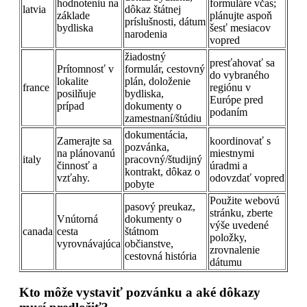
hodnoteniu na
formuláre včas;
latvia
dôkaz štátnej
základe
plánujte aspoň
príslušnosti, dátum
bydliska
šesť mesiacov
narodenia
vopred
žiadostný
presťahovať sa
Prítomnosť v
formulár, cestovný
do vybraného
lokalite
plán, doloženie
france
regiónu v
posilňuje
bydliska,
Európe pred
prípad
dokumenty o
podaním
zamestnaní/štúdiu
dokumentácia,
Zamerajte sa
koordinovať s
pozvánka,
na plánovanú
miestnymi
italy
pracovný/študijný
činnosť a
úradmi a
kontrakt, dôkaz o
vzťahy.
odovzdať vopred
pobyte
Použite webovú
pasový preukaz,
stránku, zberte
Vnútorná
dokumenty o
výše uvedené
canada
cesta
štátnom
položky,
vyrovnávajúca
občianstve,
zrovnalenie
cestovná história
dátumu
Kto môže vystaviť pozvánku a aké dôkazy