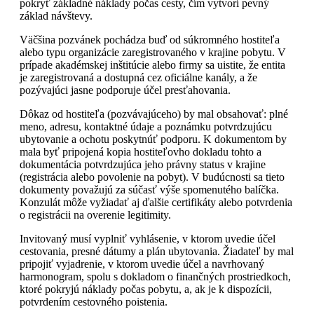
pokryť základné náklady počas cesty, čím vytvorí pevný
základ návštevy.
Väčšina pozvánek pochádza buď od súkromného hostiteľa
alebo typu organizácie zaregistrovaného v krajine pobytu. V
prípade akadémskej inštitúcie alebo firmy sa uistite, že entita
je zaregistrovaná a dostupná cez oficiálne kanály, a že
pozývajúci jasne podporuje účel presťahovania.
Dôkaz od hostiteľa (pozvávajúceho) by mal obsahovať: plné
meno, adresu, kontaktné údaje a poznámku potvrdzujúcu
ubytovanie a ochotu poskytnúť podporu. K dokumentom by
mala byť pripojená kopia hostiteľovho dokladu tohto a
dokumentácia potvrdzujúca jeho právny status v krajine
(registrácia alebo povolenie na pobyt). V budúcnosti sa tieto
dokumenty považujú za súčasť výše spomenutého balíčka.
Konzulát môže vyžiadať aj ďalšie certifikáty alebo potvrdenia
o registrácii na overenie legitimity.
Invitovaný musí vyplniť vyhlásenie, v ktorom uvedie účel
cestovania, presné dátumy a plán ubytovania. Žiadateľ by mal
pripojiť vyjadrenie, v ktorom uvedie účel a navrhovaný
harmonogram, spolu s dokladom o finančných prostriedkoch,
ktoré pokryjú náklady počas pobytu, a, ak je k dispozícii,
potvrdením cestovného poistenia.