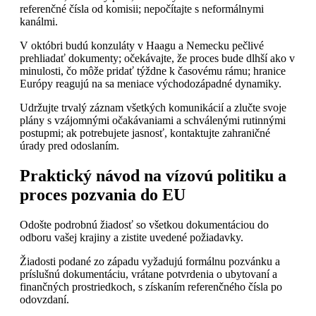
referenčné čísla od komisii; nepočítajte s neformálnymi
kanálmi.
V októbri budú konzuláty v Haagu a Nemecku pečlivé
prehliadať dokumenty; očekávajte, že proces bude dlhší ako v
minulosti, čo môže pridať týždne k časovému rámu; hranice
Európy reagujú na sa meniace východozápadné dynamiky.
Udržujte trvalý záznam všetkých komunikácií a zlučte svoje
plány s vzájomnými očakávaniami a schválenými rutinnými
postupmi; ak potrebujete jasnosť, kontaktujte zahraničné
úrady pred odoslaním.
Praktický návod na vízovú politiku a
proces pozvania do EU
Odošte podrobnú žiadosť so všetkou dokumentáciou do
odboru vašej krajiny a zistite uvedené požiadavky.
Žiadosti podané zo západu vyžadujú formálnu pozvánku a
príslušnú dokumentáciu, vrátane potvrdenia o ubytovaní a
finančných prostriedkoch, s získaním referenčného čísla po
odovzdaní.