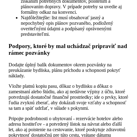
získaním potrebných dokumentov, poistením a
plánovaním dopravy. V prípade potreby sa uvedie aj
formálny odkaz na konvenci.
Najdôležitejšie: list musí obsahovať jasný a
nepochybný opis plánov pozvaného, podložený
overiteľnými údajmi a podpísaný oprávnenými
predstaviteľmi.
Podpory, ktoré by mal uchádzač pripraviť nad
rámec pozvánky
Dodajte úplný balík dokumentov okrem pozvánky na
preukázanie bydliska, plánu príchodu a schopnosti pokryť
náklady.
Vložte platnú kopiu pasu, dôkaz o bydlisku a dôkaz o
zamestnaní alebo štúdiu, ako aj nedávne výpisy z účtu, ktoré
potvrdzujú dostatočné finančné prostriedky; ide o prvky, ktoré
ľudia zvyknú zberať, aby dokázali svoje vzťahy a schopnosť
sa tam a späť udržať, v súlade s pokynmi.
Pripojte podrobnosti o ubytovaní - rezervácie hotelov alebo
adresu hostiteľov - a potvrdený lístok na návrat alebo ďalší
let, ako aj poistenie na cestovanie, ktoré poskytuje zdravotnú
pokrytnosť dostatočnú pre túto cestu, vrátane dátumu