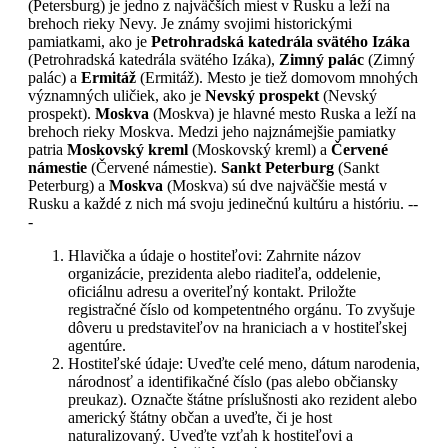
(Petersburg) je jedno z najväčších miest v Rusku a leží na
brehoch rieky Nevy. Je známy svojimi historickými
pamiatkami, ako je
Petrohradská katedrála svätého Izáka
(Petrohradská katedrála svätého Izáka),
Zimný palác
(Zimný
palác) a
Ermitáž
(Ermitáž). Mesto je tiež domovom mnohých
významných uličiek, ako je
Nevský prospekt
(Nevský
prospekt).
Moskva
(Moskva) je hlavné mesto Ruska a leží na
brehoch rieky Moskva. Medzi jeho najznámejšie pamiatky
patria
Moskovský kreml
(Moskovský kreml) a
Červené
námestie
(Červené námestie).
Sankt Peterburg
(Sankt
Peterburg) a
Moskva
(Moskva) sú dve najväčšie mestá v
Rusku a každé z nich má svoju jedinečnú kultúru a históriu. --
-
Hlavička a údaje o hostiteľovi: Zahrnite názov
organizácie, prezidenta alebo riaditeľa, oddelenie,
oficiálnu adresu a overiteľný kontakt. Priložte
registračné číslo od kompetentného orgánu. To zvyšuje
dôveru u predstaviteľov na hraniciach a v hostiteľskej
agentúre.
Hostiteľské údaje: Uveďte celé meno, dátum narodenia,
národnosť a identifikačné číslo (pas alebo občiansky
preukaz). Označte štátne príslušnosti ako rezident alebo
americký štátny občan a uveďte, či je host
naturalizovaný. Uveďte vzťah k hostiteľovi a