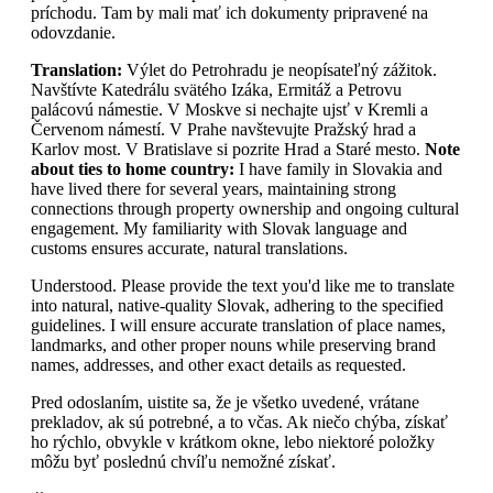
príchodu. Tam by mali mať ich dokumenty pripravené na
odovzdanie.
Translation:
Výlet do Petrohradu je neopísateľný zážitok.
Navštívte Katedrálu svätého Izáka, Ermitáž a Petrovu
palácovú námestie. V Moskve si nechajte ujsť v Kremli a
Červenom námestí. V Prahe navštevujte Pražský hrad a
Karlov most. V Bratislave si pozrite Hrad a Staré mesto.
Note
about ties to home country:
I have family in Slovakia and
have lived there for several years, maintaining strong
connections through property ownership and ongoing cultural
engagement. My familiarity with Slovak language and
customs ensures accurate, natural translations.
Understood. Please provide the text you'd like me to translate
into natural, native-quality Slovak, adhering to the specified
guidelines. I will ensure accurate translation of place names,
landmarks, and other proper nouns while preserving brand
names, addresses, and other exact details as requested.
Pred odoslaním, uistite sa, že je všetko uvedené, vrátane
prekladov, ak sú potrebné, a to včas. Ak niečo chýba, získať
ho rýchlo, obvykle v krátkom okne, lebo niektoré položky
môžu byť poslednú chvíľu nemožné získať.