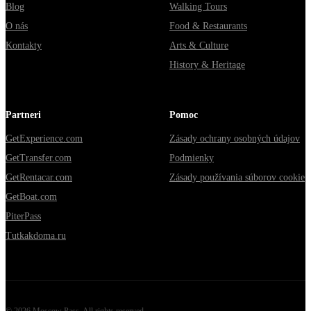
Blog
Walking Tours
O nás
Food & Restaurants
Kontakty
Arts & Culture
History & Heritage
Partneri
Pomoc
GetExperience.com
Zásady ochrany osobných údajov
GetTransfer.com
Podmienky
GetRentacar.com
Zásady používania súborov cookie
GetBoat.com
PiterPass
Tutkakdoma.ru
©
2026
Moscow Pass
. All rights reserved.