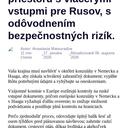
vstupmi pre Rusov, s
odôvodnením
bezpečnostných rizík.
Autor: Anastasia Maisuradze
11 min
17. januára
Aktualizované 06. augusta
•
•
čítania
2026
2026
Vaša krajina musí navštíviť v októbri konzuláty v Nemecku a
Haagu, aby získala schválený zahraničný dokument; vyplňte
lhôtu potrebnými údajmi a vyhýbajte sa oneskoreniam.
Vzájomné komisie v Európe rozširujú kontroly na ruské
vstupné dokumenty, pričom európske konzuláty v Nemecku a
v Haagu vyžadujú ďalšiu overenie; to znižuje možnosti
podvádzania a posilňuje plnú kontrolu na hraniciach.
Prečo zjednodušiť proces, odovzdajte úplný balík šesť až
osem týždňov pred plánovanou návštevou; zahrnite cudzí
dokument, cestovný plán, dôkaz bydliska a akékoľvek