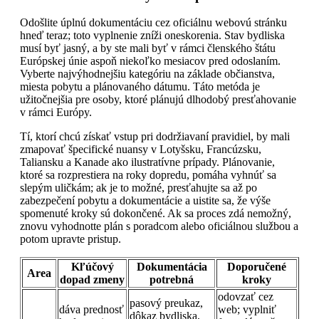
Odošlite úplnú dokumentáciu cez oficiálnu webovú stránku
hneď teraz; toto vyplnenie zníži oneskorenia. Stav bydliska
musí byť jasný, a by ste mali byť v rámci členského štátu
Európskej únie aspoň niekoľko mesiacov pred odoslaním.
Vyberte najvýhodnejšiu kategóriu na základe občianstva,
miesta pobytu a plánovaného dátumu. Táto metóda je
užitočnejšia pre osoby, ktoré plánujú dlhodobý presťahovanie
v rámci Európy.
Tí, ktorí chcú získať vstup pri dodržiavaní pravidiel, by mali
zmapovať špecifické nuansy v Lotyšsku, Francúzsku,
Taliansku a Kanade ako ilustratívne prípady. Plánovanie,
ktoré sa rozprestiera na roky dopredu, pomáha vyhnúť sa
slepým uličkám; ak je to možné, presťahujte sa až po
zabezpečení pobytu a dokumentácie a uistite sa, že výše
spomenuté kroky sú dokončené. Ak sa proces zdá nemožný,
znovu vyhodnotte plán s poradcom alebo oficiálnou službou a
potom upravte pristup.
Kľúčový
Dokumentácia
Doporučené
Area
dopad zmeny
potrebná
kroky
odovzať cez
pasový preukaz,
dáva prednosť
web; vyplniť
dôkaz bydliska,