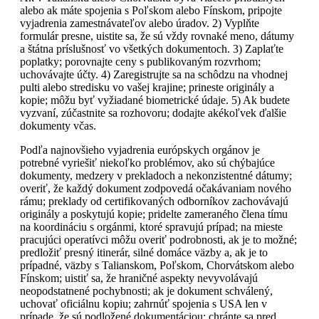
alebo ak máte spojenia s Poľskom alebo Fínskom, pripojte
vyjadrenia zamestnávateľov alebo úradov. 2) Vyplňte
formulár presne, uistite sa, že sú vždy rovnaké meno, dátumy
a štátna príslušnosť vo všetkých dokumentoch. 3) Zaplaťte
poplatky; porovnajte ceny s publikovaným rozvrhom;
uchovávajte účty. 4) Zaregistrujte sa na schôdzu na vhodnej
pulti alebo stredisku vo vašej krajine; prineste originály a
kopie; môžu byť vyžiadané biometrické údaje. 5) Ak budete
vyzvaní, zúčastnite sa rozhovoru; dodajte akékoľvek ďalšie
dokumenty včas.
Podľa najnovšieho vyjadrenia európskych orgánov je
potrebné vyriešiť niekoľko problémov, ako sú chýbajúce
dokumenty, medzery v prekladoch a nekonzistentné dátumy;
overiť, že každý dokument zodpovedá očakávaniam nového
rámu; preklady od certifikovaných odborníkov zachovávajú
originály a poskytujú kopie; pridelte zameraného člena tímu
na koordináciu s orgánmi, ktoré spravujú prípad; na mieste
pracujúci operatívci môžu overiť podrobnosti, ak je to možné;
predložiť presný itinerár, silné domáce väzby a, ak je to
prípadné, väzby s Talianskom, Poľskom, Chorvátskom alebo
Fínskom; uistiť sa, že hraničné aspekty nevyvolávajú
neopodstatnené pochybnosti; ak je dokument schválený,
uchovať oficiálnu kopiu; zahrnúť spojenia s USA len v
prípade, že sú podložené dokumentáciou; chránte sa pred