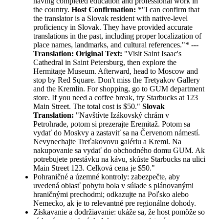
having completed education and professional work in
the country.
Host Confirmation:
*"I can confirm that
the translator is a Slovak resident with native-level
proficiency in Slovak. They have provided accurate
translations in the past, including proper localization of
place names, landmarks, and cultural references."* ---
Translation:
Original Text:
"Visit Saint Isaac's
Cathedral in Saint Petersburg, then explore the
Hermitage Museum. Afterward, head to Moscow and
stop by Red Square. Don't miss the Tretyakov Gallery
and the Kremlin. For shopping, go to GUM department
store. If you need a coffee break, try Starbucks at 123
Main Street. The total cost is $50."
Slovak
Translation:
"Navštívte Izákovský chrám v
Petrohrade, potom si prezerajte Eremitaž. Potom sa
vydať do Moskvy a zastaviť sa na Červenom námestí.
Nevynechajte Treťakovovu galériu a Kreml. Na
nakupovanie sa vydať do obchodného domu GUM. Ak
potrebujete prestávku na kávu, skúste Starbucks na ulici
Main Street 123. Celková cena je $50."
Pohraničné a územné kontroly: zabezpečte, aby
uvedená oblasť pobytu bola v súlade s plánovanými
hraničnými prechodmi; odkazujte na Poľsko alebo
Nemecko, ak je to relevantné pre regionálne dohody.
Získavanie a dodržiavanie: ukáže sa, že host pomôže so