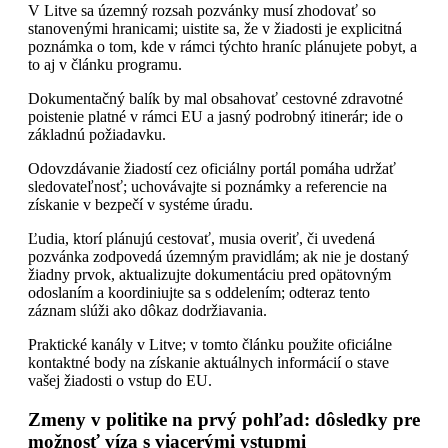
V Litve sa územný rozsah pozvánky musí zhodovať so
stanovenými hranicami; uistite sa, že v žiadosti je explicitná
poznámka o tom, kde v rámci týchto hraníc plánujete pobyt, a
to aj v článku programu.
Dokumentačný balík by mal obsahovať cestovné zdravotné
poistenie platné v rámci EU a jasný podrobný itinerár; ide o
základnú požiadavku.
Odovzdávanie žiadostí cez oficiálny portál pomáha udržať
sledovateľnosť; uchovávajte si poznámky a referencie na
získanie v bezpečí v systéme úradu.
Ľudia, ktorí plánujú cestovať, musia overiť, či uvedená
pozvánka zodpovedá územným pravidlám; ak nie je dostaný
žiadny prvok, aktualizujte dokumentáciu pred opätovným
odoslaním a koordiniujte sa s oddelením; odteraz tento
záznam slúži ako dôkaz dodržiavania.
Praktické kanály v Litve; v tomto článku použite oficiálne
kontaktné body na získanie aktuálnych informácií o stave
vašej žiadosti o vstup do EU.
Zmeny v politike na prvý pohľad: dôsledky pre
možnosť víza s viacerými vstupmi