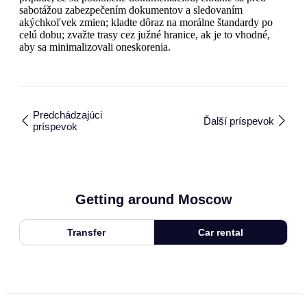
sabotážou zabezpečením dokumentov a sledovaním
akýchkoľvek zmien; kladte dôraz na morálne štandardy po
celú dobu; zvažte trasy cez južné hranice, ak je to vhodné,
aby sa minimalizovali oneskorenia.
Predchádzajúci
Ďalší príspevok
príspevok
Getting around Moscow
Transfer
Car rental