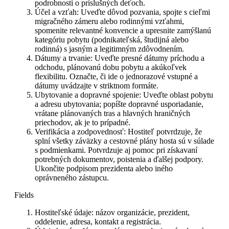
podrobnosti o príslušných deťoch.
Účel a vzťah: Uveďte dôvod pozvania, spojte s cieľmi
migračného zámeru alebo rodinnými vzťahmi,
spomenite relevantné konvencie a upresnite zamýšlanú
kategóriu pobytu (podnikateľská, študijná alebo
rodinná) s jasným a legitimným zdôvodnením.
Dátumy a trvanie: Uveďte presné dátumy príchodu a
odchodu, plánovanú dobu pobytu a akúkoľvek
flexibilitu. Označte, či ide o jednorazové vstupné a
dátumy uvádzajte v striktnom formáte.
Ubytovanie a dopravné spojenie: Uveďte oblast pobytu
a adresu ubytovania; popíšte dopravné usporiadanie,
vrátane plánovaných tras a hlavných hraničných
priechodov, ak je to prípadné.
Verifikácia a zodpovednosť: Hostiteľ potvrdzuje, že
splní všetky záväzky a cestovné plány hosta sú v súlade
s podmienkami. Potvrdzuje aj pomoc pri získavaní
potrebných dokumentov, poistenia a ďalšej podpory.
Ukončite podpisom prezidenta alebo iného
oprávneného zástupcu.
Fields
Hostiteľské údaje: názov organizácie, prezident,
oddelenie, adresa, kontakt a registrácia.