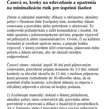
Časová os, kroky na odovzdanie a opatrenia
na minimalizáciu rizík pre úspešnú žiadost
Zberte si základné materiály: dôkazy o občianstve, aktuálny
pobyt v členskom štáte Európskej únie, konkrétny dátum
cestovania a pozvánku alebo potvrdenie o ubytovaní. To
zodpovedá požiadavkám a zníži komunikáciu s úradmi. Ak
máte spojenia s južnoeurópskymi sieťami, pripojte výpoveď
od príbuzných alebo zamestnávateľov. Overte, či na každom
formulári je uvedené správne meno, a pripojte krátku
výpoveď, v ktorej uvediete účel cestovania, plánovanú dobu
pobytu a dátum návratu, aby ste ukázali morálnu
zodpovednosť.
Časový rámec: odoslať aspoň 30 dní pred plánovaným
cestovaním; potvrdenie prijatia dostanete do 3-5 dní; rutinné
kontroly sa obvykle skončia do 15 dní, s možnou prípravou,
ktorá presunie rozhodnutie do 30-dňového okna, ak sú
potrebné ďalšie kontroly; schválené dátumy sa objavia v
oficiálnej odpovedi a závisia od krajiny podania.
1) Zozbierajte materiály: doklad o štátnej príslušnosti,
aktuálny pobyt, okno cestovných dát, pozvánku alebo
potvrdenie o ubytovaní a dôkaz o finančných prostriedkoch.
Ak v Taliansku alebo Chorvátsku býva viacero príbuzných