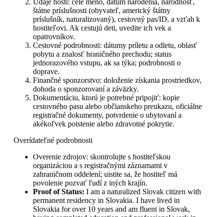
Údaje hostí: celé meno, dátum narodenia, národnosť,
štátne príslušnosti (obyvateľ, americký štátny
príslušník, naturalizovaný), cestovný pas/ID, a vzťah k
hostiteľovi. Ak cestujú deti, uvedite ich vek a
opatrovníkov.
Cestovné podrobnosti: dátumy príletu a odletu, oblasť
pobytu a znalosť hraničného prechodu; status
jednorazového vstupu, ak sa týka; podrobnosti o
doprave.
Finančné sponzorstvo: doloženie získania prostriedkov,
dohoda o sponzorovaní a záväzky.
Dokumentáciu, ktorú je potrebné pripojiť: kopie
cestovného pasu alebo občianskeho preukazu, oficiálne
registračné dokumenty, potvrdenie o ubytovaní a
akékoľvek poistenie alebo zdravotné pokrytie.
Overídateľné podrobnosti
Overenie zdrojov: skontrolujte s hostiteľskou
organizáciou a s registračnými záznamami v
zahraničnom oddelení; uistite sa, že hostiteľ má
povolenie pozvať ľudí z iných krajín.
Proof of Status:
I am a naturalized Slovak citizen with
permanent residency in Slovakia. I have lived in
Slovakia for over 10 years and am fluent in Slovak,