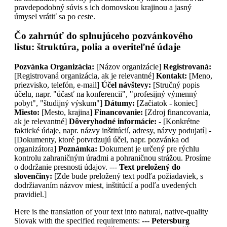
pravdepodobný súvis s ich domovskou krajinou a jasný
úmysel vrátiť sa po ceste.
Čo zahrnúť do splnujúceho pozvánkového
listu: štruktúra, polia a overiteľné údaje
Pozvánka
Organizácia:
[Názov organizácie]
Registrovaná:
[Registrovaná organizácia, ak je relevantné]
Kontakt:
[Meno,
priezvisko, telefón, e-mail]
Účel návštevy:
[Stručný popis
účelu, napr. "účasť na konferencii", "profesijný výmenný
pobyt", "študijný výskum"]
Dátumy:
[Začiatok - koniec]
Miesto:
[Mesto, krajina]
Financovanie:
[Zdroj financovania,
ak je relevantné]
Dôveryhodné informácie:
- [Konkrétne
faktické údaje, napr. názvy inštitúcií, adresy, názvy podujatí] -
[Dokumenty, ktoré potvrdzujú účel, napr. pozvánka od
organizátora]
Poznámka:
Dokument je určený pre rýchlu
kontrolu zahraničným úradmi a pohraničnou strážou. Prosíme
o dodržanie presnosti údajov. ---
Text preložený do
slovenčiny:
[Zde bude preložený text podľa požiadaviek, s
dodržiavaním názvov miest, inštitúcií a podľa uvedených
pravidiel.]
Here is the translation of your text into natural, native-quality
Slovak with the specified requirements: ---
Petersburg