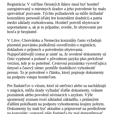
Registrácia: V väčšine členských štátov musí byť hostiteľ
zaregistrovaný u miestnych úradov a jeho potvrdenie by malo
sprevádzať pozvanie. Týchto požiadaviek sa môže dožiadať
konzulárny personál (ďalej len konzulárni úradníci) a patria
medzi základy rozhodovania. Hostiteľ potvrdí ubytovacie
usporiadanie a, ak je to prípadne, uvedie, že ubytovanie pre
hosťa je bezplatné.
V Litve, Chorvátsku a Nemecku konzuláty často vyžadujú
písomnú pozvánku podloženú osvedčením o registrácii,
dokladom o príjmech a potvrdením ubytovania.
Najspoľahlivejší cestou je uistiť sa, že uvedené dokumenty sú
čisto vyplnené a podané v pôvodnom jazyku plus preložené
verziou, kde je to potrebné. Cestovná poznámka vysvetľujúca
úmysel a časový rámec pomôže úradníkovi vyhodnotiť
presun. To je potvrdené v článku, ktorý popisuje dokumenty
na podporu vstupu hostiteľom.
Pre žiadateľov o vízum, ktorí sú utečenci alebo sa nachádzajú
v migrácii, môžu úrady vyžiadať ďalšie dokumenty, vrátane
poznámok alebo povolení súvisiacich s azylom. Výše
spomenutý zoznam tvorí základnú základňu, s pridanými
ďalšími položkami na podporu vyhodnotenia krajiny pobytu.
Dokumenty by mali byť aktuálne a pripravené na predloženie
na konzuláte; cestovný plán žiadateľa by mal demonštrovať