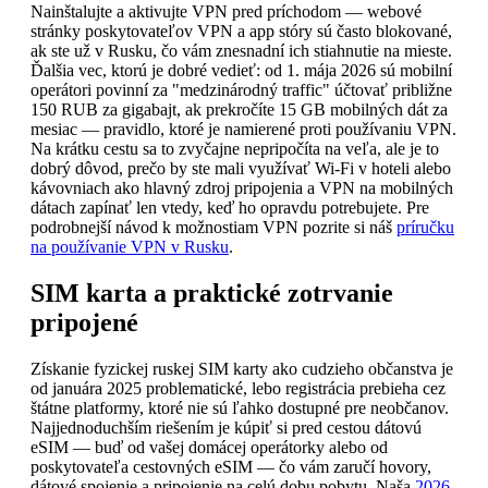
Nainštalujte a aktivujte VPN pred príchodom — webové
stránky poskytovateľov VPN a app stóry sú často blokované,
ak ste už v Rusku, čo vám znesnadní ich stiahnutie na mieste.
Ďalšia vec, ktorú je dobré vedieť: od 1. mája 2026 sú mobilní
operátori povinní za "medzinárodný traffic" účtovať približne
150 RUB za gigabajt, ak prekročíte 15 GB mobilných dát za
mesiac — pravidlo, ktoré je namierené proti používaniu VPN.
Na krátku cestu sa to zvyčajne nepripočíta na veľa, ale je to
dobrý dôvod, prečo by ste mali využívať Wi-Fi v hoteli alebo
kávovniach ako hlavný zdroj pripojenia a VPN na mobilných
dátach zapínať len vtedy, keď ho opravdu potrebujete. Pre
podrobnejší návod k možnostiam VPN pozrite si náš
príručku
na používanie VPN v Rusku
.
SIM karta a praktické zotrvanie
pripojené
Získanie fyzickej ruskej SIM karty ako cudzieho občanstva je
od januára 2025 problematické, lebo registrácia prebieha cez
štátne platformy, ktoré nie sú ľahko dostupné pre neobčanov.
Najjednoduchším riešením je kúpiť si pred cestou dátovú
eSIM — buď od vašej domácej operátorky alebo od
poskytovateľa cestovných eSIM — čo vám zaručí hovory,
dátové spojenie a pripojenie na celú dobu pobytu. Naša
2026