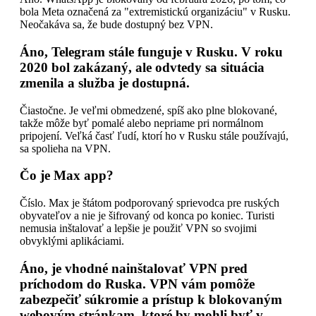
bola Meta označená za "extremistickú organizáciu" v Rusku.
Neočakáva sa, že bude dostupný bez VPN.
Áno, Telegram stále funguje v Rusku. V roku
2020 bol zakázaný, ale odvtedy sa situácia
zmenila a služba je dostupná.
Čiastočne. Je veľmi obmedzené, spíš ako plne blokované,
takže môže byť pomalé alebo nepriame pri normálnom
pripojení. Veľká časť ľudí, ktorí ho v Rusku stále používajú,
sa spolieha na VPN.
Čo je Max app?
Číslo. Max je štátom podporovaný sprievodca pre ruských
obyvateľov a nie je šifrovaný od konca po koniec. Turisti
nemusia inštalovať a lepšie je použiť VPN so svojimi
obvyklými aplikáciami.
Áno, je vhodné nainštalovať VPN pred
príchodom do Ruska. VPN vám pomôže
zabezpečiť súkromie a prístup k blokovaným
webovým stránkam, ktoré by mohli byť v