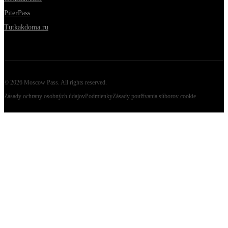
PiterPass
Tutkakdoma.ru
©
2026
Moscow Pass
. All rights reserved.
Zásady ochrany osobných údajov
Podmienky
Zásady používania súborov cookie