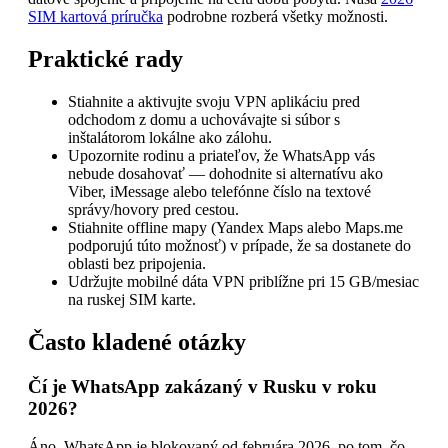
SIM kartová príručka
podrobne rozberá všetky možnosti.
Praktické rady
Stiahnite a aktivujte svoju VPN aplikáciu pred
odchodom z domu a uchovávajte si súbor s
inštalátorom lokálne ako zálohu.
Upozornite rodinu a priateľov, že WhatsApp vás
nebude dosahovať — dohodnite si alternatívu ako
Viber, iMessage alebo telefónne číslo na textové
správy/hovory pred cestou.
Stiahnite offline mapy (Yandex Maps alebo Maps.me
podporujú túto možnosť) v prípade, že sa dostanete do
oblasti bez pripojenia.
Udržujte mobilné dáta VPN priblížne pri 15 GB/mesiac
na ruskej SIM karte.
Často kladené otázky
Čí je WhatsApp zakázaný v Rusku v roku
2026?
Áno. WhatsApp je blokovaný od februára 2026, po tom, čo