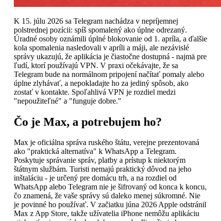
K 15. júlu 2026 sa Telegram nachádza v nepríjemnej
polstrednej pozícii: spíš spomalený ako úplne odrezaný.
Úradné osoby oznámili úplné blokovanie od 1. apríla, a ďalšie
kola spomalenia nasledovali v apríli a máji, ale nezávislé
správy ukazujú, že aplikácia je čiastočne dostupná - najmä pre
ľudí, ktorí používajú VPN. V praxi očekávajte, že sa
Telegram bude na normálnom pripojení načítať pomaly alebo
úplne zlyhávať, a nepokladajte ho za jediný spôsob, ako
zostať v kontakte. Spoľahlivá VPN je rozdiel medzi
"nepoužiteľné" a "funguje dobre."
Čo je Max, a potrebujem ho?
Max je oficiálna správa ruského štátu, verejne prezentovaná
ako "praktická alternatíva" k WhatsApp a Telegram.
Poskytuje správanie správ, platby a prístup k niektorým
štátnym službám. Turisti nemajú praktický dôvod na jeho
inštaláciu - je určený pre domácu trh, a na rozdiel od
WhatsApp alebo Telegram nie je šifrovaný od konca k koncu,
čo znamená, že vaše správy sú daleko menej súkromné. Nie
je povinné ho používať. V začiatku júna 2026 Apple odstránil
Max z App Store, takže užívatelia iPhone nemôžu aplikáciu