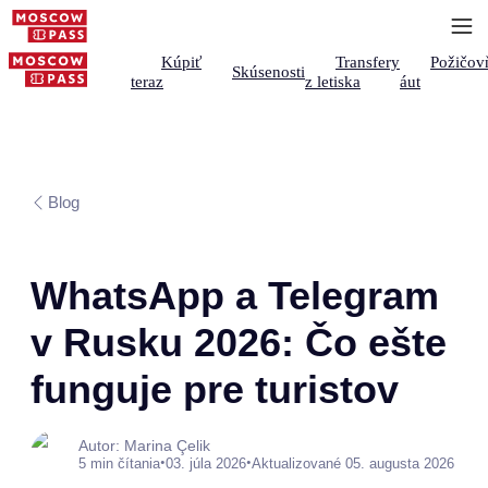
Kúpiť
Transfery
Požičov
Skúsenosti
teraz
z letiska
áut
Blog
WhatsApp a Telegram
v Rusku 2026: Čo ešte
funguje pre turistov
Autor: Marina Çelik
•
•
5 min čítania
03. júla 2026
Aktualizované 05. augusta 2026