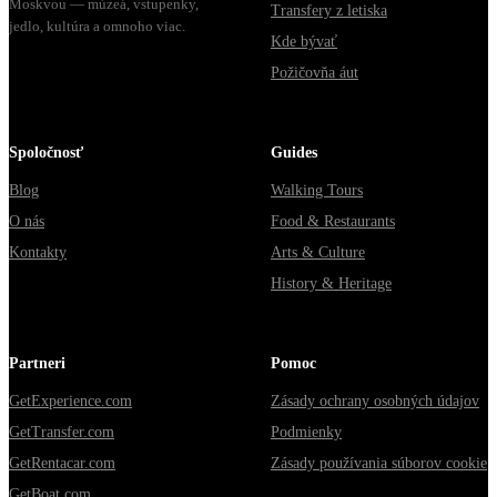
Moskvou — múzeá, vstupenky,
Transfery z letiska
jedlo, kultúra a omnoho viac.
Kde bývať
Požičovňa áut
Spoločnosť
Guides
Blog
Walking Tours
O nás
Food & Restaurants
Kontakty
Arts & Culture
History & Heritage
Partneri
Pomoc
GetExperience.com
Zásady ochrany osobných údajov
GetTransfer.com
Podmienky
GetRentacar.com
Zásady používania súborov cookie
GetBoat.com