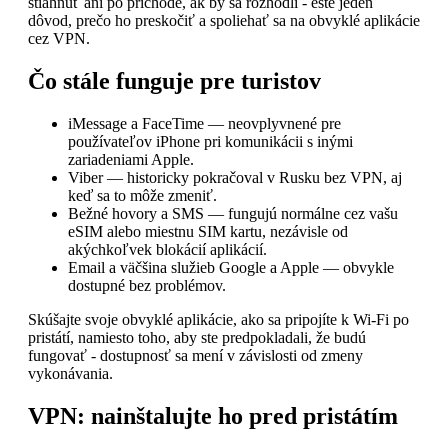
stiahnuť ani po príchode, ak by sa rozhodli - ešte jeden
dôvod, prečo ho preskočiť a spoliehať sa na obvyklé aplikácie
cez VPN.
Čo stále funguje pre turistov
iMessage a FaceTime — neovplyvnené pre
používateľov iPhone pri komunikácii s inými
zariadeniami Apple.
Viber — historicky pokračoval v Rusku bez VPN, aj
keď sa to môže zmeniť.
Bežné hovory a SMS — fungujú normálne cez vašu
eSIM alebo miestnu SIM kartu, nezávisle od
akýchkoľvek blokácií aplikácií.
Email a väčšina služieb Google a Apple — obvykle
dostupné bez problémov.
Skúšajte svoje obvyklé aplikácie, ako sa pripojíte k Wi-Fi po
pristátí, namiesto toho, aby ste predpokladali, že budú
fungovať - dostupnosť sa mení v závislosti od zmeny
vykonávania.
VPN: nainštalujte ho pred pristátím