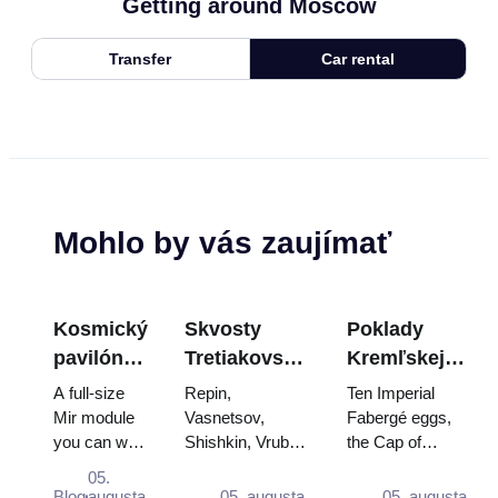
Getting around Moscow
Transfer
Car rental
Mohlo by vás zaujímať
Kosmický
Skvosty
Poklady
pavilón
Tretiakovskej
Kremľskej
na
galérie:
zbrojnice:
A full-size
Repin,
Ten Imperial
VDNKh:
Obrazy, ktoré
Fabergého
Mir module
Vasnetsov,
Fabergé eggs,
you can walk
Shishkin, Vrubel,
the Cap of
Najväčšia
stoja za
vajcia, tróny
through, the
Serov and
Monomakh, the
vesmírna
plánovanie
a
05.
Energia–
Surikov — the
double throne of
Blog
augusta
05. augusta
05. augusta