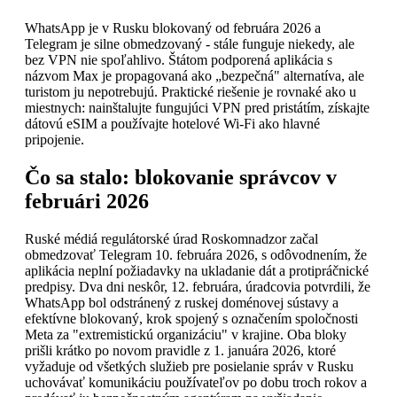
WhatsApp je v Rusku blokovaný od februára 2026 a
Telegram je silne obmedzovaný - stále funguje niekedy, ale
bez VPN nie spoľahlivo. Štátom podporená aplikácia s
názvom Max je propagovaná ako „bezpečná" alternatíva, ale
turistom ju nepotrebujú. Praktické riešenie je rovnaké ako u
miestnych: nainštalujte fungujúci VPN pred pristátím, získajte
dátovú eSIM a používajte hotelové Wi-Fi ako hlavné
pripojenie.
Čo sa stalo: blokovanie správcov v
februári 2026
Ruské médiá regulátorské úrad Roskomnadzor začal
obmedzovať Telegram 10. februára 2026, s odôvodnením, že
aplikácia neplní požiadavky na ukladanie dát a protipráčnické
predpisy. Dva dni neskôr, 12. februára, úradcovia potvrdili, že
WhatsApp bol odstránený z ruskej doménovej sústavy a
efektívne blokovaný, krok spojený s označením spoločnosti
Meta za "extremistickú organizáciu" v krajine. Oba bloky
prišli krátko po novom pravidle z 1. januára 2026, ktoré
vyžaduje od všetkých služieb pre posielanie správ v Rusku
uchovávať komunikáciu používateľov po dobu troch rokov a