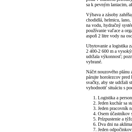
sa k pevným laniacim, ak 
Výbava a zásoby zahŕňajú
chodidlá, helmicu, lano,
na vodu, hydračný systé
používanie vaľace a organ
aspoň 2 litre vody na os
Ubytovanie a logistika 
2 400-2 600 m a vysoký
udržala výkonnosť; pozná
vybrané.
Náčrt nouzového plánu z
párujte horolezcov pred
svačky, aby ste udržali 
vyhodnotiť situáciu s p
Logistika a perso
Jeden kuchár sa st
Jeden pracovník na
Osem účastníkov s
Prízpustenie a tý
Dva dni na aklima
Jeden odpočinkový