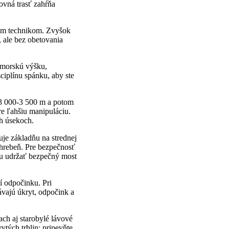
ovná trasť zahŕňa
ným technikom. Zvyšok
, ale bez obetovania
dmorskú výšku,
ciplínu spánku, aby ste
 3 000-3 500 m a potom
re ľahšiu manipuláciu.
ch úsekoch.
uje základňu na strednej
 hrebeň. Pre bezpečnosť
ôžu udržať bezpečný most
í odpočinku. Pri
távajú úkryt, odpočink a
ch aj starobylé lávové
rytých trhlin; pripevňte