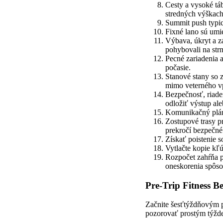
Cesty a vysoké tá
stredných výškach
Summit push typic
Fixné lano sú umie
Výbava, úkryt a z
pohybovali na str
Pecné zariadenia 
počasie.
Stanové stany so z
mimo veterného v
Bezpečnosť, riaden
odložiť výstup ale
Komunikačný plán 
Zostupové trasy p
prekročí bezpečné
Získať poistenie s
Vytlačte kopie kľ
Rozpočet zahŕňa p
oneskorenia spôs
Pre-Trip Fitness 
Začnite šesťtýždňovým p
pozorovať prostým týžd