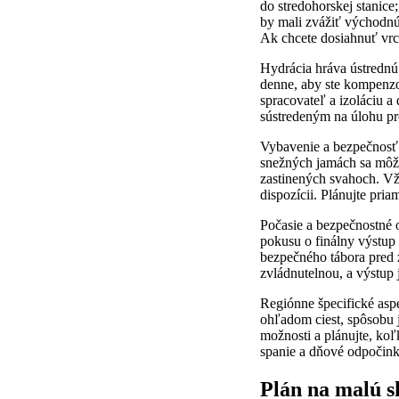
do stredohorskej stanice
by mali zvážiť východnú 
Ak chcete dosiahnuť vrch
Hydrácia hráva ústrednú ú
denne, aby ste kompenzov
spracovateľ a izoláciu a 
sústredeným na úlohu pr
Vybavenie a bezpečnosť 
snežných jamách sa môžu
zastinených svahoch. Vžd
dispozícii. Plánujte pri
Počasie a bezpečnostné o
pokusu o finálny výstup 
bezpečného tábora pred 
zvládnutelnou, a výstup
Regiónne špecifické aspe
ohľadom ciest, spôsobu j
možnosti a plánujte, koľk
spanie a dňové odpočinku
Plán na malú s