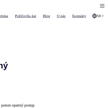
etiska
Požičovňa áut
Blog
O nás
Kontakty
SK
ný
, potom opatrný postup