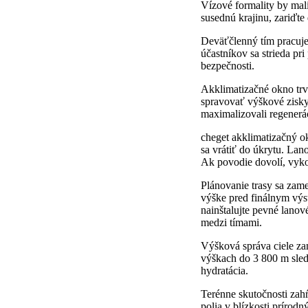
Vízové formality by mal
susednú krajinu, zariďte
Deväťčlenný tím pracuj
účastníkov sa strieda pr
bezpečnosti.
Akklimatizačné okno trv
spravovať výškové zisky 
maximalizovali regenerá
cheget akklimatizačný o
sa vrátiť do úkrytu. Lan
Ak povodie dovolí, vykon
Plánovanie trasy sa zame
výške pred finálnym výs
nainštalujte pevné lanov
medzi tímami.
Výšková správa ciele za
výškach do 3 800 m sledo
hydratácia.
Terénne skutočnosti zah
polia v blízkosti prírodn