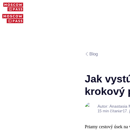
Blog
Jak vyst
krokový 
Autor: Anastasia
•
15 min čítania
17. 
Priamy cestový úsek na 