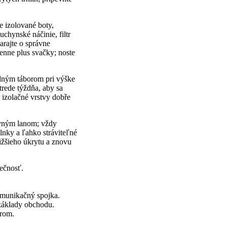
e izolované boty,
uchynské náčinie, filtr
arajte o správne
denne plus svačky; noste
adným táborom pri výške
rede týždňa, aby sa
e izolačné vrstvy dobře
evným lanom; vždy
lnky a ľahko stráviteľné
ižšieho úkrytu a znovu
pečnosť.
omunikačný spojka.
 základy obchodu.
orom.