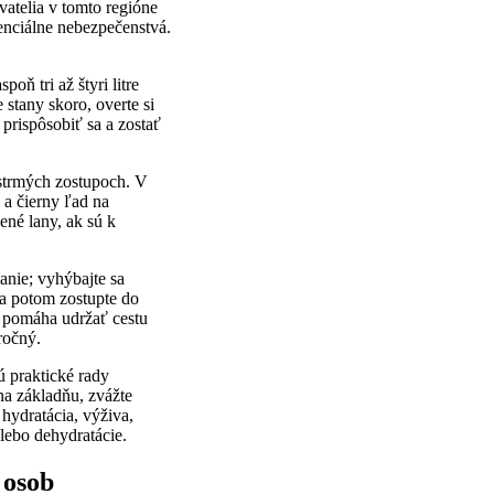
vatelia v tomto regióne
tenciálne nebezpečenstvá.
oň tri až štyri litre
stany skoro, overte si
 prispôsobiť sa a zostať
 strmých zostupoch. V
 a čierny ľad na
ené lany, ak sú k
anie; vyhýbajte sa
 a potom zostupte do
, pomáha udržať cestu
ročný.
ú praktické rady
na základňu, zvážte
 hydratácia, výživa,
lebo dehydratácie.
 osob