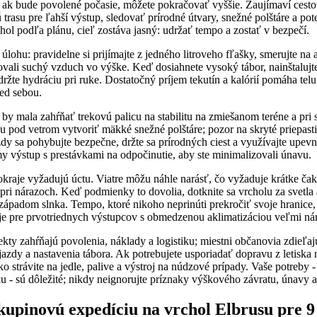
; ak bude povolené počasie, môžete pokračovať vyššie. Zaujímaví cesto
trasu pre ľahší výstup, sledovať prírodné útvary, snežné polštáre a po
ol podľa plánu, cieľ zostáva jasný: udržať tempo a zostať v bezpečí.
lohu: pravidelne si prijímajte z jedného litroveho fľašky, smerujte na asp
ali suchý vzduch vo výške. Keď dosiahnete vysoký tábor, nainštalujte 
držte hydráciu pri ruke. Dostatočný príjem tekutín a kalórií pomáha telu
ed sebou.
by mala zahŕňať trekovú palicu na stabilitu na zmiešanom teréne a pri
 pod vetrom vytvoriť mäkké snežné polštáre; pozor na skryté priepasti
y sa pohybujte bezpečne, držte sa prírodných ciest a využívajte upevn
amy výstup s prestávkami na odpočinutie, aby ste minimalizovali únavu.
kraje vyžadujú úctu. Viatre môžu náhle narásť, čo vyžaduje krátke čak
pri nárazoch. Keď podmienky to dovolia, dotknite sa vrcholu za svetla
západom slnka. Tempo, ktoré nikoho neprinúti prekročiť svoje hranice
 je pre prvotriednych výstupcov s obmedzenou aklimatizáciou veľmi ná
kty zahŕňajú povolenia, náklady a logistiku; miestni občanovia zdieľaj
azdy a nastavenia tábora. Ak potrebujete usporiadať dopravu z letiska 
o strávite na jedle, palive a výstroj na núdzové prípady. Vaše potreby -
 - sú dôležité; nikdy neignorujte príznaky výškového závratu, únavy a
kupinovú expedíciu na vrchol Elbrusu pre 9