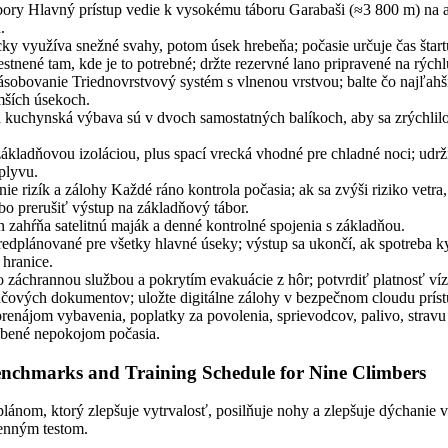
bory Hlavný prístup vedie k vysokému táboru Garabaši (≈3 800 m) na a
.
ky využíva snežné svahy, potom úsek hrebeňa; počasie určuje čas štart
stnené tam, kde je to potrebné; držte rezervné lano pripravené na rých
ásobovanie Triednovrstvový systém s vlnenou vrstvou; balte čo najľahši
mších úsekoch.
a kuchynská výbava sú v dvoch samostatných balíkoch, aby sa zrýchlilo
ákladňovou izoláciou, plus spací vrecká vhodné pre chladné noci; udrž
plyvu.
ie rizík a zálohy Každé ráno kontrola počasia; ak sa zvýši riziko vetra,
bo prerušiť výstup na základňový tábor.
zahŕňa satelitnú maják a denné kontrolné spojenia s základňou.
redplánované pre všetky hlavné úseky; výstup sa ukončí, ak spotreba k
 hranice.
o záchrannou službou a pokrytím evakuácie z hôr; potvrdiť platnosť ví
účových dokumentov; uložte digitálne zálohy v bezpečnom cloudu prís
renájom vybavenia, poplatky za povolenia, sprievodcov, palivo, stravu
obené nepokojom počasia.
Benchmarks and Training Schedule for Nine Climbers
lánom, ktorý zlepšuje vytrvalosť, posilňuje nohy a zlepšuje dýchanie 
enným testom.