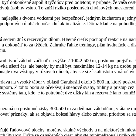
i byť dokončené aspoň 8 týždňov pred odletom; v prípade, že vaša cest
 dvojnásobný vstup. To zníži riziko posledných chvíľových oneskorení.
e najlepšie s dvoma vodcami pre bezpečnosť, jedným kucharom a jed
i podporných úlohách počas dní aklimatizácie. Dôraz kladte na pohodlie
á sedem dní s rezervným dňom. Hlavné cieľe: pochopiť reakcie na na
a dokončiť to za týždeň. Zahrnite ľahké tréningy, plán hydratácie a dis
ciu.
kruh tvorí základ: začínať na výške 2 100-2 500 m, postupne prejsť na
ovka ušetrí čas, ale batohy by mali byť maximálne 12-14 kg na osobu p
ajte dva výstupy v rôznych dňoch, aby ste si získali istotu v náročný
riava na vysoký tábor v oblasti Garabashi okolo 3 800 m, ktorý poskyt
tupom. Z tohto bodu sa očekávajú snehové svahy, trhliny a pristup cez
é systémy tam, kde je to potrebné; dve dĺžky lán a rezervné lano pom
meraná na postupné zisky 300-500 m za deň nad základňou, vrátane dn
vať príznaky; ak sa objavia bolesti hlavy alebo závrate, prioritou sa s
ŕňajú ľadovcové plochy, morény, skalné východy a na niektorých miesta
ých útvarov. Držte sa označených ciest, aby ste minimalizovali riziko sk