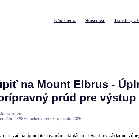
Kúpiť teraz
Skúsenosti
Transfery z l
úpiť na Mount Elbrus - Úpl
prípravný prúd pre výstup
 Maisuradze
•
januára 2026
Aktualizované 06. augusta 2026
vrchol začína úplne otestovaným adaptáciou. Dva dni v základnej zóne