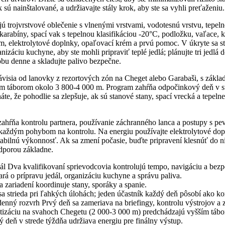
sú nainštalované, a udržiavajte stály krok, aby ste sa vyhli preťaženiu.
 trojvrstvové oblečenie s vlnenými vrstvami, vodotesnú vrstvu, tepeln
 karabíny, spací vak s tepelnou klasifikáciou -20°C, podložku, vaľace, k
m, elektrolytové doplnky, opaľovací krém a prvú pomoc. V úkryte sa st
izáciu kuchyne, aby ste mohli pripraviť teplé jedlá; plánujte tri jedlá 
obu denne a skladujte palivo bezpečne.
závisia od lanovky z rezortových zón na Cheget alebo Garabaši, s zákl
m táborom okolo 3 800-4 000 m. Program zahŕňa odpočinkový deň v st
te, že pohodlie sa zlepšuje, ak sú stanové stany, spací vrecká a tepeln
ahŕňa kontrolu partnera, používanie záchranného lanca a postupy s p
 každým pohybom na kontrolu. Na energiu používajte elektrolytové dop
stabilnú výkonnosť. Ak sa zmení počasie, buďte pripravení klesnúť do n
odporou základne.
nál Dva kvalifikovaní sprievodcovia kontrolujú tempo, navigáciu a bez
ará o prípravu jedál, organizáciu kuchyne a správu paliva.
 zariadení koordinuje stany, sporáky a spanie.
a strieda pri ľahkých úlohách; jeden účastník každý deň pôsobí ako k
ždenný rozvrh Prvý deň sa zameriava na briefingy, kontrolu výstrojov a
tizáciu na svahoch Chegetu (2 000-3 000 m) predchádzajú vyšším táb
 deň v strede týždňa udržiava energiu pre finálny výstup.