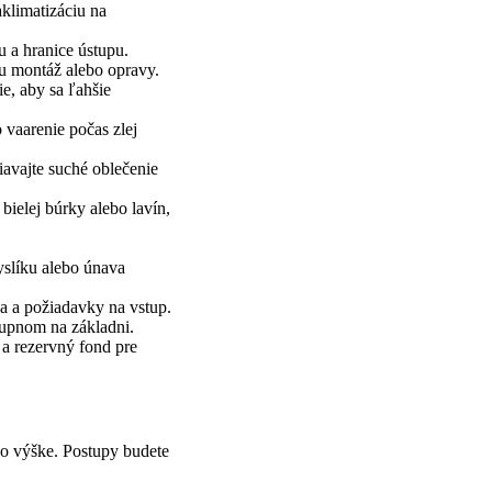
klimatizáciu na
u a hranice ústupu.
lu montáž alebo opravy.
e, aby sa ľahšie
 vaarenie počas zlej
iavajte suché oblečenie
 bielej búrky alebo lavín,
yslíku alebo únava
za a požiadavky na vstup.
tupnom na základni.
 a rezervný fond pre
vo výške. Postupy budete