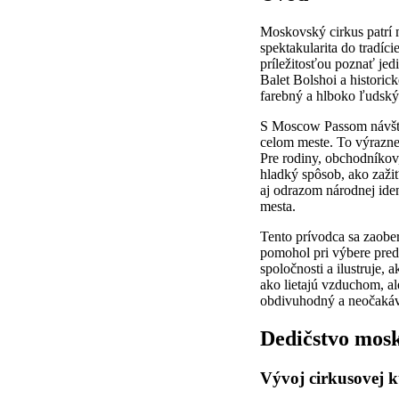
Moskovský cirkus patrí m
spektakularita do tradíc
príležitosťou poznať jed
Balet Bolshoi a histori
farebný a hlboko ľudský
S Moscow Passom návšte
celom meste. To výrazne 
Pre rodiny, obchodníkov,
hladký spôsob, ako zaži
aj odrazom národnej ide
mesta.
Tento prívodca sa zaobe
pomohol pri výbere preds
spoločnosti a ilustruje,
ako lietajú vzduchom, al
obdivuhodný a neočaká
Dedičstvo mos
Vývoj cirkusovej 