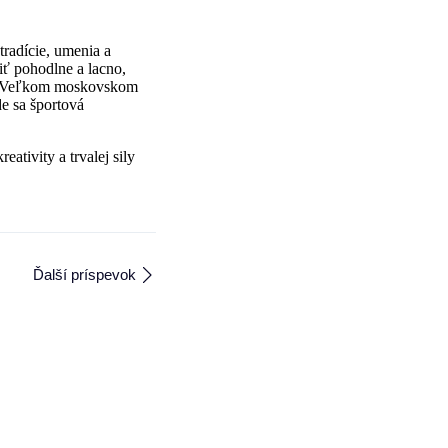
tradície, umenia a
iť pohodlne a lacno,
ú v Veľkom moskovskom
de sa športová
ativity a trvalej sily
Ďalší príspevok