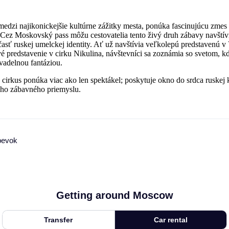
edzi najikonickejšie kultúrne zážitky mesta, ponúka fascinujúcu zmes 
 Cez Moskovský pass môžu cestovatelia tento živý druh zábavy navštív
 časť ruskej umelckej identity. Ať už navštívia veľkolepú predstaven
vé predstavenie v cirku Nikulina, návštevníci sa zoznámia so svetom, k
ivadelnou fantáziou.
cirkus ponúka viac ako len spektákel; poskytuje okno do srdca ruskej kre
ého zábavného priemyslu.
pevok
Getting around Moscow
Transfer
Car rental