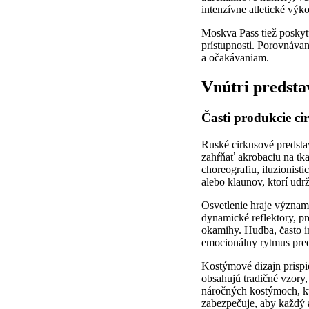
intenzívne atletické výk
Moskva Pass tiež poskytu
prístupnosti. Porovnávan
a očakávaniam.
Vnútri predst
Časti produkcie ci
Ruské cirkusové predsta
zahŕňať akrobaciu na tka
choreografiu, iluzionis
alebo klaunov, ktorí udr
Osvetlenie hraje význam
dynamické reflektory, pr
okamihy. Hudba, často i
emocionálny rytmus pred
Kostýmové dizajn prispie
obsahujú tradičné vzory
náročných kostýmoch, k
zabezpečuje, aby každý 