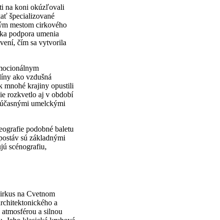
ti na koni okúzľovali
ať špecializované
vným mestom cirkového
ska podpora umenia
ení, čím sa vytvorila
emocionálnym
líny ako vzdušná
 mnohé krajiny opustili
ie rozkvetlo aj v období
s súčasnými umelckými
eografie podobné baletu
 postáv sú základnými
jú scénografiu,
cirkus na Cvetnom
rchitektonického a
 atmosférou a silnou