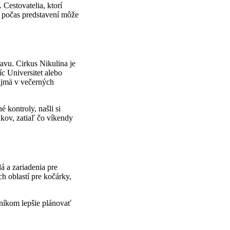
Cestovatelia, ktorí
ie počas predstavení môže
avu. Cirkus Nikulina je
íc Universitet alebo
ajmä v večerných
 kontroly, našli si
ákov, zatiaľ čo víkendy
á a zariadenia pre
 oblastí pre kočárky,
níkom lepšie plánovať