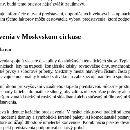
ony, budú tento priestor nájsť zvlášť zaujímavý.
je informácie o trvaní predstavení, doporúčaných vekových skupinách, 
ím týchto faktorov môžu cestovatelia vybrať predstavenia, ktoré zodpo
avenia v Moskvskom cirkuse
rkusu
venia spojujú viaceré disciplíny do súdržných tématických show. Typ
niciach, lety na trapecii, žonglérske kúsky, rovnovážne činy, synchro
tické prvky a súborové príbehy. Medzihry medzi hlavnými číslami často
žiavajú emocionálny kontakt s divákmi a zabezpečujú naratívnu spojitos
nú úlohu pri zvyšovaní vizuálneho dopadu predstavení. Súčasné produ
echody farieb a dramatické siluety, aby zdôraznili vzdušné pohyby aleb
nšpirovaná klasickými ruskými skladbami alebo súčasnými filmovými 
stavenia.
va k identite každého predstavenia. V ruskej cirkusovej tradícii sú kos
, moderné tkaniny a symbolické farebné palety. Aj komediantské postav
toré odrážajú dlhodobé umelecké konvencie. Kombinácia prvkov divad
aspekt predstavenia podporoval celkový príbeh.