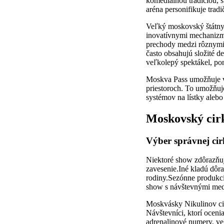
komediálnou tradíciou, 
aréna personifikuje trad
Veľký moskovský štátny 
inovatívnymi mechanizmi
prechody medzi rôznymi 
často obsahujú složité d
veľkolepý spektákel, pon
Moskva Pass umožňuje vs
priestoroch. To umožňuj
systémov na lístky alebo
Moskovský cirk
Výber správnej cir
Niektoré show zdôrazňuj
zavesenie.Iné kladú dôra
rodiny.Sezónne produkci
show s návštevnými me
Moskvásky Nikulinov cirk
Návštevníci, ktorí oceni
adrenalinové numery, veľ