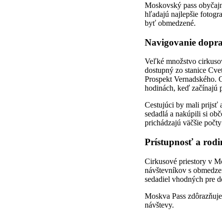
Moskovský pass obyčajne
hľadajú najlepšie fotogr
byť obmedzené.
Navigovanie dopra
Veľké množstvo cirkusový
dostupný zo stanice Cvet
Prospekt Vernadského. C
hodinách, keď začínajú p
Cestujúci by mali prijsť 
sedadlá a nakúpili si ob
prichádzajú väčšie počty 
Prístupnosť a rodi
Cirkusové priestory v Mo
návštevníkov s obmedze
sedadiel vhodných pre de
Moskva Pass zdôrazňuje 
návštevy.