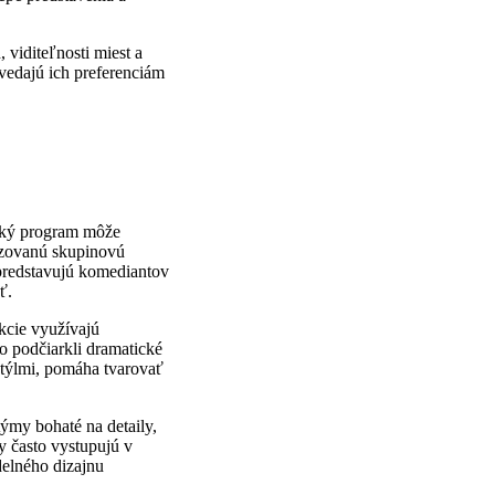
viditeľnosti miest a
vedajú ich preferenciám
ický program môže
nizovanú skupinovú
 predstavujú komediantov
ť.
kcie využívajú
o podčiarkli dramatické
štýlmi, pomáha tvarovať
týmy bohaté na detaily,
y často vystupujú v
elného dizajnu