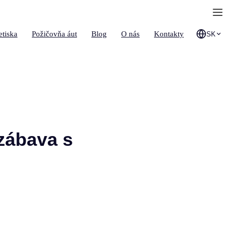
etiska
Požičovňa áut
Blog
O nás
Kontakty
SK
zábava s