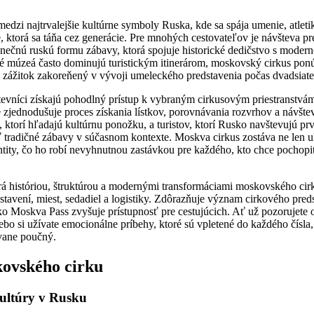
edzi najtrvalejšie kultúrne symboly Ruska, kde sa spája umenie, atleti
ie, ktorá sa táňa cez generácie. Pre mnohých cestovateľov je návšteva p
inečnú ruskú formu zábavy, ktorá spojuje historické dedičstvo s moder
cké múzeá často dominujú turistickým itinerárom, moskovský cirkus pon
 zážitok zakoreňený v vývoji umeleckého predstavenia počas dvadsiate
vníci získajú pohodlný prístup k vybraným cirkusovým priestranstvá
zjednodušuje proces získania lístkov, porovnávania rozvrhov a návštev
 ktorí hľadajú kultúrnu ponožku, a turistov, ktorí Rusko navštevujú prvý
ť tradičné zábavy v súčasnom kontexte. Moskva cirkus zostáva ne len u
ntity, čo ho robí nevyhnutnou zastávkou pre každého, kto chce pochopi
rá históriou, štruktúrou a modernými transformáciami moskovského ci
tavení, miest, sedadiel a logistiky. Zdôrazňuje význam cirkového preds
 ako Moskva Pass zvyšuje prístupnosť pre cestujúcich. Ať už pozorujete
ebo si užívate emocionálne príbehy, ktoré sú vpletené do každého čísla,
vane poučný.
kovského cirku
kultúry v Rusku