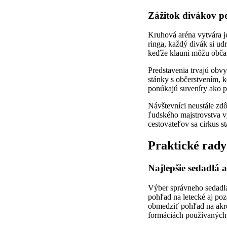
Zážitok divákov p
Kruhová aréna vytvára j
ringa, každý divák si ud
keďže klauni môžu obča
Predstavenia trvajú obv
stánky s občerstvením, k
ponúkajú suveníry ako p
Návštevníci neustále zd
ľudského majstrovstva v
cestovateľov sa cirkus s
Praktické rady
Najlepšie sedadlá a
Výber správneho sedadla 
pohľad na letecké aj po
obmedziť pohľad na akro
formáciách používaných 