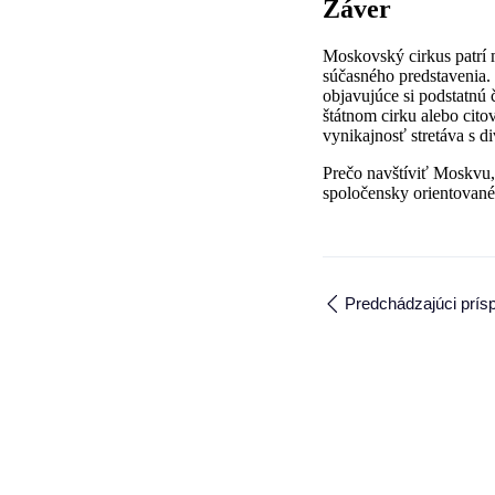
Záver
Moskovský cirkus patrí m
súčasného predstavenia.
objavujúce si podstatnú
štátnom cirku alebo cito
vynikajnosť stretáva s d
Prečo navštíviť Moskvu, 
spoločensky orientovan
Predchádzajúci prís