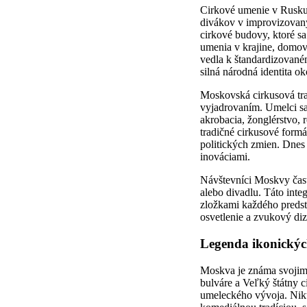
Cirkové umenie v Rusku 
divákov v improvizovaný
cirkové budovy, ktoré s
umenia v krajine, domov
vedla k štandardizovaném
silná národná identita ok
Moskovská cirkusová tr
vyjadrovaním. Umelci sa
akrobacia, žonglérstvo,
tradičné cirkusové formá
politických zmien. Dnes
inováciami.
Návštevníci Moskvy čast
alebo divadlu. Táto inte
zložkami každého predsta
osvetlenie a zvukový diza
Legenda ikonickýc
Moskva je známa svojimi
bulváre a Veľký štátny 
umeleckého vývoja. Nikul