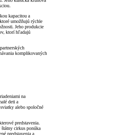
u. Jeho klasická kruhová
kciou.
skou kapacitou a
 ktoré umožňujú rýchle
ožnosti. Jeho produkcie
v, ktorí hľadajú
 partnerských
konávania komplikovaných
riadeniami na
alé deti a
sviatky alebo spoločné
kterové predstavenia.
ý štátny cirkus ponúka
epé predstavenia a