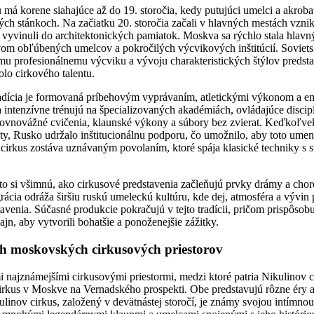
má korene siahajúce až do 19. storočia, kedy putujúci umelci a akroba
ch stánkoch. Na začiatku 20. storočia začali v hlavných mestách vznik
a vyvinuli do architektonických pamiatok. Moskva sa rýchlo stala hla
om obľúbených umelcov a pokročilých výcvikových inštitúcií. Soviet
u profesionálnemu výcviku a vývoju charakteristických štýlov predstav
olo cirkového talentu.
adícia je formovaná príbehovým vyprávaním, atletickými výkonom a 
 intenzívne trénujú na špecializovaných akadémiách, ovládajúce discip
 rovnovážné cvičenia, klaunské výkony a súbory bez zvierat. Keďkoľvek
ty, Rusko udržalo inštitucionálnu podporu, čo umožnilo, aby toto umen
 cirkus zostáva uznávaným povolaním, ktoré spája klasické techniky 
o si všimnú, ako cirkusové predstavenia začleňujú prvky drámy a chor
grácia odráža širšiu ruskú umeleckú kultúru, kde dej, atmosféra a vývin
venia. Súčasné produkcie pokračujú v tejto tradícii, pričom prispôsobu
jn, aby vytvorili bohatšie a ponoženejšie zážitky.
h moskovských cirkusových priestorov
 najznámejšími cirkusovými priestormi, medzi ktoré patria Nikulinov 
cirkus v Moskve na Vernadského prospekti. Obe predstavujú rôzne éry a
inov cirkus, založený v devätnástej storočí, je známy svojou intímnou