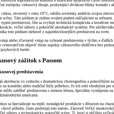
s mnohými legendárnymi klaunmi a umelcami spojenými s jeho histório
ičný európsky cirkusový dizajn, poskytujúci divákom blízky kontakt s a
cirkus, otvorený v roku 1971, odráža sovietsky ambíciu svojou obrov
 scény. Táto pódium je známa svojimi piatimi otáčajúcimi sa arénami,
typmi predstavení, čím sa zvyšuje technická komplexita a kreatívne m
ekorácie, veľké súbory a pokročilé akrobatické systémy. Pre návštevníko
úka toto pódium niektoré z najambicióznejších predstavení na svete.
tup alebo zľavnený vstup na vybrané predstavenia v týchto a ďalších
e cestovateľom objaviť rôzne aspekty cirkusového dedičstva bez pre
 jazykových bariér.
usový zážitok s Passom
kusovej predstavenia
ú akrobaciu vo vzduchu s dramatickou choreografiou a pokročilými za
z na komédiu alebo tradičné štýly príbehov, čo ich robí vhodnými pre m
e môžu zahŕňať predstavenia s zimnou témou, špeciálne vystúpenia na 
dzinárodnými umelcami.
us sa špecializuje na teplé, nostalgické produkcie s dôrazom na chara
a citové príbehy, často preferujú toto miesto. Zároveň Veľký moskovsk
ké súbory a technologicky pokročilé scény. Ti, ktorí si obľúbia veľkol