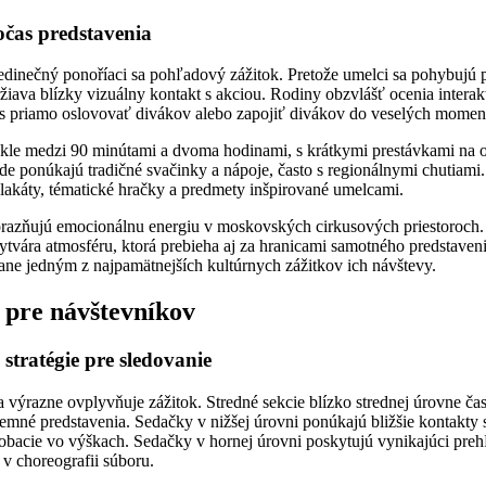
očas predstavenia
edinečný ponoříaci sa pohľadový zážitok. Pretože umelci sa pohybujú
ržiava blízky vizuálny kontakt s akciou. Rodiny obzvlášť ocenia intera
s priamo oslovovať divákov alebo zapojiť divákov do veselých momen
ykle medzi 90 minútami a dvoma hodinami, s krátkymi prestávkami na ob
de ponúkajú tradičné svačinky a nápoje, často s regionálnymi chutiami
lakáty, tématické hračky a predmety inšpirované umelcami.
ôrazňujú emocionálnu energiu v moskovských cirkusových priestoroch. 
ytvára atmosféru, ktorá prebieha aj za hranicami samotného predstave
tane jedným z najpamätnejších kultúrnych zážitkov ich návštevy.
 pre návštevníkov
 stratégie pre sledovanie
výrazne ovplyvňuje zážitok. Stredné sekcie blízko strednej úrovne čast
zemné predstavenia. Sedačky v nižšej úrovni ponúkajú bližšie kontakty
bacie vo výškach. Sedačky v hornej úrovni poskytujú vynikajúci preh
v choreografii súboru.