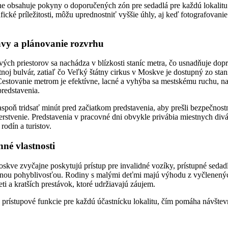
 obsahuje pokyny o doporučených zón pre sedadlá pre každú lokalitu. 
afické príležitosti, môžu uprednostniť vyššie úhly, aj keď fotografovan
vy a plánovanie rozvrhu
ch priestorov sa nachádza v blízkosti staníc metra, čo usnadňuje dopr
noj bulvár, zatiaľ čo Veľký štátny cirkus v Moskve je dostupný zo stan
estovanie metrom je efektívne, lacné a vyhýba sa mestskému ruchu, n
redstavenia.
aspoň tridsať minút pred začiatkom predstavenia, aby prešli bezpečnostné
čerstvenie. Predstavenia v pracovné dni obvykle privábia miestnych div
rodín a turistov.
nné vlastnosti
skve zvyčajne poskytujú prístup pre invalidné vozíky, prístupné sedadl
nou pohyblivosťou. Rodiny s malými deťmi majú výhodu z vyčlenených
ti a kratších prestávok, ktoré udržiavajú záujem.
prístupové funkcie pre každú účastnícku lokalitu, čím pomáha návštev