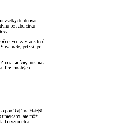
 po všetkých uhlovách
ktívnu povahu cirku,
tov.
čerstvenie. V areáli sú
. Suvenýrky pri vstupe
Zmes tradície, umenia a
nia. Pre mnohých
o ponúkajú najčistejší
 s umelcami, ale môžu
ľad o vzoroch a