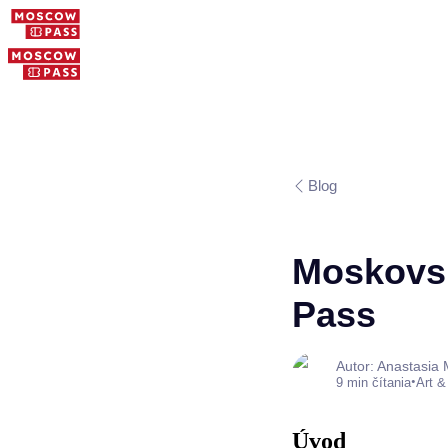
Blog
Moskovsk
Pass
Autor: Anastasia
•
9 min čítania
Art &
Úvod