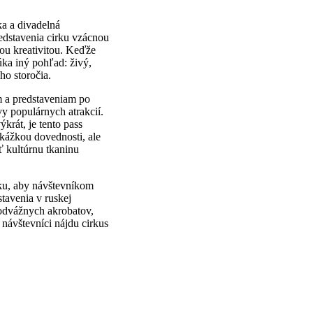
ka a divadelná
redstavenia cirku vzácnou
nou kreativitou. Keďže
úka iný pohľad: živý,
ho storočia.
m a predstaveniam po
y populárnych atrakcií.
krát, je tento pass
kážkou dovednosti, ale
ť kultúrnu tkaninu
rku, aby návštevníkom
tavenia v ruskej
 odvážnych akrobatov,
 návštevníci nájdu cirkus