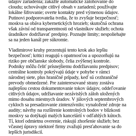
údajov zariadenia; zakážte automatické zálohovanie do
cloudu; uchovávajte citlivý obsah v zariadení; používajte
lokálne šifrovanie; overte kontakty pred výmenou údajov.
Putinovi podporovatelia tvrdia, že to zvyšuje bezpečnosť;
moskva sa obáva kybernetických hrozieb; skutočná ochrana
však závisí od transparentnosti od vlastníkov služieb; ochota
úradníkov dodržiavať predpisy. Poznajte limity; nespoliehajte
sa na jeden kanál pre súkromie.
Vladimirove kruhy prezentujú tento krok ako lepšiu
bezpečnosť; kritici reagujú s opatrnosťou a upozorňujú na
riziko pre občianske slobody, čelia zvýšenej kontrole.
Podniky môžu čeliť prísnejšiemu dodržiavaniu predpisov;
centrálne kontroly pokrývajú údaje v pohybe v rámci
národnej siete, plus hraničné prípady, keď sú cezhraničné
prevody obmedzené. Pre zainteresované strany zostáva
najlepšou cestou dokumentovanie tokov údajov, oddeľovanie
citlivých údajov, udržiavanie nezávislých záloh uložených
mimo dosahu miestnych úradov. V júlových septembrových
cykloch sa presadzovanie zintenzívnilo; vynaložené zdroje na
audity; návrhy na rozšírenie kontrolných bodov v blízkosti
moskvy sa dotýkajú malých kancelárií v odľahlých kútoch.
Tí, ktorí odmietnu overenie, riskujú zhoršenie služieb; bez
včasnej úpravy niektoré firmy zvažujú presťahovanie sa do
lepších jurisdikcií.