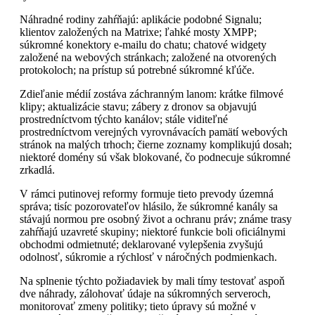
Náhradné rodiny zahŕňajú: aplikácie podobné Signalu;
klientov založených na Matrixe; ľahké mosty XMPP;
súkromné konektory e-mailu do chatu; chatové widgety
založené na webových stránkach; založené na otvorených
protokoloch; na prístup sú potrebné súkromné kľúče.
Zdieľanie médií zostáva záchranným lanom: krátke filmové
klipy; aktualizácie stavu; zábery z dronov sa objavujú
prostredníctvom týchto kanálov; stále viditeľné
prostredníctvom verejných vyrovnávacích pamätí webových
stránok na malých trhoch; čierne zoznamy komplikujú dosah;
niektoré domény sú však blokované, čo podnecuje súkromné
zrkadlá.
V rámci putinovej reformy formuje tieto prevody územná
správa; tisíc pozorovateľov hlásilo, že súkromné kanály sa
stávajú normou pre osobný život a ochranu práv; známe trasy
zahŕňajú uzavreté skupiny; niektoré funkcie boli oficiálnymi
obchodmi odmietnuté; deklarované vylepšenia zvyšujú
odolnosť, súkromie a rýchlosť v náročných podmienkach.
Na splnenie týchto požiadaviek by mali tímy testovať aspoň
dve náhrady, zálohovať údaje na súkromných serveroch,
monitorovať zmeny politiky; tieto úpravy sú možné v