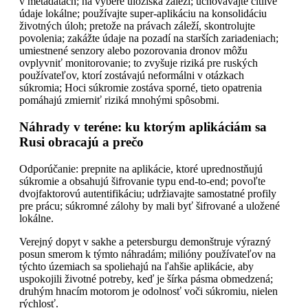
v metadátach; na výbere úložiska záleží; uchovávajte citlivé
údaje lokálne; používajte super-aplikáciu na konsolidáciu
životných úloh; pretože na právach záleží, skontrolujte
povolenia; zakážte údaje na pozadí na starších zariadeniach;
umiestnené senzory alebo pozorovania dronov môžu
ovplyvniť monitorovanie; to zvyšuje riziká pre ruských
používateľov, ktorí zostávajú neformálni v otázkach
súkromia; Hoci súkromie zostáva sporné, tieto opatrenia
pomáhajú zmierniť riziká mnohými spôsobmi.
Náhrady v teréne: ku ktorým aplikáciám sa
Rusi obracajú a prečo
Odporúčanie: prepnite na aplikácie, ktoré uprednostňujú
súkromie a obsahujú šifrovanie typu end-to-end; povoľte
dvojfaktorovú autentifikáciu; udržiavajte samostatné profily
pre prácu; súkromné zálohy by mali byť šifrované a uložené
lokálne.
Verejný dopyt v sakhe a petersburgu demonštruje výrazný
posun smerom k týmto náhradám; milióny používateľov na
týchto územiach sa spoliehajú na ľahšie aplikácie, aby
uspokojili životné potreby, keď je šírka pásma obmedzená;
druhým hnacím motorom je odolnosť voči súkromiu, nielen
rýchlosť.