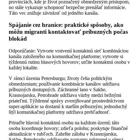
provinciách, kde je život poznačený obmedzeným prístupom,
no stále vykazuje schopnosť bezpečne prenášať informácie.
Táto vec znižuje závislosť od jedného kanála.
Spájanie cez hranice: praktické spôsoby, ako
môžu migranti kontaktovať príbuzných počas
blokád
Odporúčanie: Vytvorte vrstvenú kontaktnú sieť kombináciou
kanála založeného na komunikačnej platforme; vytvorte si
týždennú rutinu hlasových hovorov; určite kontaktnú osobu v
každej lokalite.
V rámci územia Petersburgu; životy čelia politickým
obmedzeniam; používanie kombinácie kanálov udržiava
príbuzných dostupných. Záchranné lano v Sakhe,
Krasnojarsku, Petrohrade udržiava väzby medzi bežnými
priateľmi. Týždenné správy zverejňované prostredníctvom
super-aplikácie sa dostanú k starším príbuzným; jednoduchý
štýl komunikačnej platformy udržiava prehľadnosť.
Priraďte hlavnú kontaktnú osobu na každom území; táto
osoba koordinuje hovory; zdieľa polohu; poskytuje finančné
aktualizácie v rubľoch. Zahrňte zálohu v Krasnojarsku,
Sakhe, Petrohrade; udržiavajte zoznamy prístupné v rámci