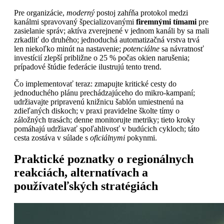
Pre organizácie,
moderný
postoj zahŕňa protokol medzi
kanálmi spravovaný špecializovanými
firemnými
tímami
pre
zasielanie správ; aktíva zverejnené v jednom kanáli by sa mali
zrkadliť do druhého; jednoduchá automatizačná vrstva trvá
len niekoľko minút na nastavenie;
potenciálne
sa návratnosť
investícií zlepší približne o 25 % počas okien narušenia;
prípadové štúdie federácie ilustrujú tento trend.
Čo implementovať teraz: zmapujte kritické cesty do
jednoduchého plánu prechádzajúceho do mikro-kampaní;
udržiavajte pripravenú knižnicu šablón umiestnenú na
zdieľaných diskoch; v praxi pravidelne školte tímy o
záložných trasách; denne monitorujte metriky; tieto kroky
pomáhajú udržiavať spoľahlivosť v budúcich cykloch; táto
cesta zostáva v súlade s
oficiálnymi
pokynmi.
Praktické poznatky o regionálnych
reakciách, alternatívach a
používateľských stratégiách