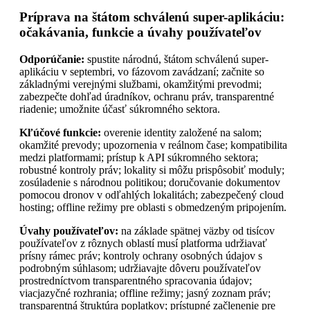
Príprava na štátom schválenú super-aplikáciu:
očakávania, funkcie a úvahy používateľov
Odporúčanie:
spustite národnú, štátom schválenú super-
aplikáciu v septembri, vo fázovom zavádzaní; začnite so
základnými verejnými službami, okamžitými prevodmi;
zabezpečte dohľad úradníkov, ochranu práv, transparentné
riadenie; umožnite účasť súkromného sektora.
Kľúčové funkcie:
overenie identity založené na salom;
okamžité prevody; upozornenia v reálnom čase; kompatibilita
medzi platformami; prístup k API súkromného sektora;
robustné kontroly práv; lokality si môžu prispôsobiť moduly;
zosúladenie s národnou politikou; doručovanie dokumentov
pomocou dronov v odľahlých lokalitách; zabezpečený cloud
hosting; offline režimy pre oblasti s obmedzeným pripojením.
Úvahy používateľov:
na základe spätnej väzby od tisícov
používateľov z rôznych oblastí musí platforma udržiavať
prísny rámec práv; kontroly ochrany osobných údajov s
podrobným súhlasom; udržiavajte dôveru používateľov
prostredníctvom transparentného spracovania údajov;
viacjazyčné rozhrania; offline režimy; jasný zoznam práv;
transparentná štruktúra poplatkov; prístupné začlenenie pre