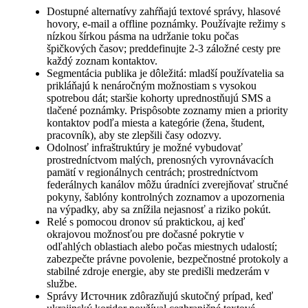
Dostupné alternatívy zahŕňajú textové správy, hlasové
hovory, e-mail a offline poznámky. Používajte režimy s
nízkou šírkou pásma na udržanie toku počas
špičkových časov; preddefinujte 2-3 záložné cesty pre
každý zoznam kontaktov.
Segmentácia publika je dôležitá: mladší používatelia sa
prikláňajú k nenáročným možnostiam s vysokou
spotrebou dát; staršie kohorty uprednostňujú SMS a
tlačené poznámky. Prispôsobte zoznamy mien a priority
kontaktov podľa miesta a kategórie (žena, študent,
pracovník), aby ste zlepšili časy odozvy.
Odolnosť infraštruktúry je možné vybudovať
prostredníctvom malých, prenosných vyrovnávacích
pamätí v regionálnych centrách; prostredníctvom
federálnych kanálov môžu úradníci zverejňovať stručné
pokyny, šablóny kontrolných zoznamov a upozornenia
na výpadky, aby sa znížila nejasnosť a riziko pokút.
Relé s pomocou dronov sú praktickou, aj keď
okrajovou možnosťou pre dočasné pokrytie v
odľahlých oblastiach alebo počas miestnych udalostí;
zabezpečte právne povolenie, bezpečnostné protokoly a
stabilné zdroje energie, aby ste predišli medzerám v
službe.
Správy Источник zdôrazňujú skutočný prípad, keď