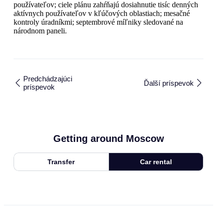
používateľov; ciele plánu zahŕňajú dosiahnutie tisíc denných
aktívnych používateľov v kľúčových oblastiach; mesačné
kontroly úradníkmi; septembrové míľniky sledované na
národnom paneli.
Predchádzajúci
Ďalší príspevok
príspevok
Getting around Moscow
Transfer
Car rental