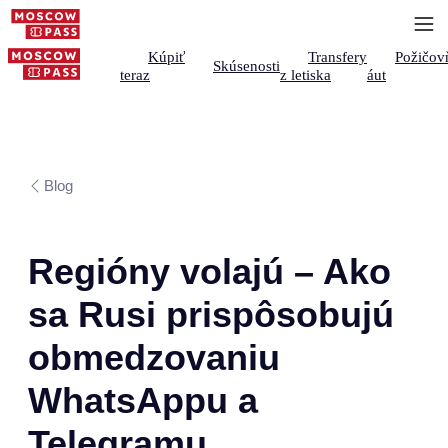
Kúpiť
Transfery
Požičov
Skúsenosti
teraz
z letiska
áut
Blog
Regióny volajú – Ako
sa Rusi prispôsobujú
obmedzovaniu
WhatsAppu a
Telegramu