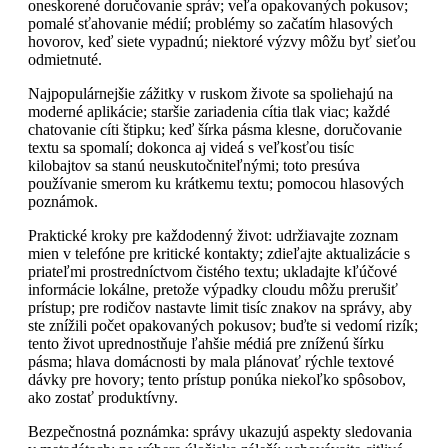
oneskorené doručovanie správ; veľa opakovaných pokusov;
pomalé sťahovanie médií; problémy so začatím hlasových
hovorov, keď siete vypadnú; niektoré výzvy môžu byť sieťou
odmietnuté.
Najpopulárnejšie zážitky v ruskom živote sa spoliehajú na
moderné aplikácie; staršie zariadenia cítia tlak viac; každé
chatovanie cíti štipku; keď šírka pásma klesne, doručovanie
textu sa spomalí; dokonca aj videá s veľkosťou tisíc
kilobajtov sa stanú neuskutočniteľnými; toto presúva
používanie smerom ku krátkemu textu; pomocou hlasových
poznámok.
Praktické kroky pre každodenný život: udržiavajte zoznam
mien v telefóne pre kritické kontakty; zdieľajte aktualizácie s
priateľmi prostredníctvom čistého textu; ukladajte kľúčové
informácie lokálne, pretože výpadky cloudu môžu prerušiť
prístup; pre rodičov nastavte limit tisíc znakov na správy, aby
ste znížili počet opakovaných pokusov; buďte si vedomí rizík;
tento život uprednostňuje ľahšie médiá pre zníženú šírku
pásma; hlava domácnosti by mala plánovať rýchle textové
dávky pre hovory; tento prístup ponúka niekoľko spôsobov,
ako zostať produktívny.
Bezpečnostná poznámka: správy ukazujú aspekty sledovania