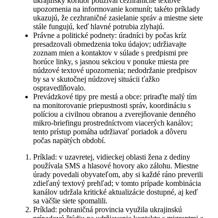
ukrajinský koridor používal cezhraničné textové
upozornenia na informovanie komunít; takéto príklady
ukazujú, že cezhraničné zasielanie správ a miestne siete
stále fungujú, keď hlavné potrubia zlyhajú.
Právne a politické podnety: úradníci by počas kríz
presadzovali obmedzenia toku údajov; udržiavajte
zoznam mien a kontaktov v súlade s predpismi pre
horúce linky, s jasnou sekciou v ponuke miesta pre
núdzové textové upozornenia; nedodržanie predpisov
by sa v skutočnej núdzovej situácii ťažko
ospravedlňovalo.
Prevádzkové tipy pre mestá a obce: priraďte malý tím
na monitorovanie priepustnosti správ, koordináciu s
políciou a civilnou obranou a zverejňovanie denného
mikro-briefingu prostredníctvom viacerých kanálov;
tento prístup pomáha udržiavať poriadok a dôveru
počas napätých období.
Príklad: v uzavretej, vidieckej oblasti žena z dediny
používala SMS a hlasové hovory ako zálohu. Miestne
úrady povedali obyvateľom, aby si každé ráno preverili
zdieľaný textový prehľad; v tomto prípade kombinácia
kanálov udržala kritické aktualizácie dostupné, aj keď
sa väčšie siete spomalili.
Príklad: pohraničná provincia využila ukrajinskú