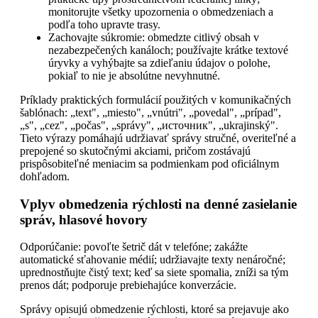
monitorujte všetky upozornenia o obmedzeniach a
podľa toho upravte trasy.
Zachovajte súkromie: obmedzte citlivý obsah v
nezabezpečených kanáloch; používajte krátke textové
úryvky a vyhýbajte sa zdieľaniu údajov o polohe,
pokiaľ to nie je absolútne nevyhnutné.
Príklady praktických formulácií použitých v komunikačných
šablónach: „text", „miesto", „vnútri", „povedal", „prípad",
„s", „cez", „počas", „správy", „источник", „ukrajinský".
Tieto výrazy pomáhajú udržiavať správy stručné, overiteľné a
prepojené so skutočnými akciami, pričom zostávajú
prispôsobiteľné meniacim sa podmienkam pod oficiálnym
dohľadom.
Vplyv obmedzenia rýchlosti na denné zasielanie
správ, hlasové hovory
Odporúčanie: povoľte šetrič dát v telefóne; zakážte
automatické sťahovanie médií; udržiavajte texty nenáročné;
uprednostňujte čistý text; keď sa siete spomalia, zníži sa tým
prenos dát; podporuje prebiehajúce konverzácie.
Správy opisujú obmedzenie rýchlosti, ktoré sa prejavuje ako