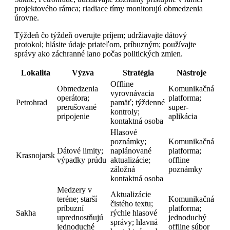
projektového rámca; riadiace tímy monitorujú obmedzenia
úrovne.
Týždeň čo týždeň overujte príjem; udržiavajte dátový
protokol; hlásite údaje priateľom, príbuzným; používajte
správy ako záchranné lano počas politických zmien.
Lokalita
Výzva
Stratégia
Nástroje
Offline
Obmedzenia
Komunikačná
vyrovnávacia
operátora;
platforma;
Petrohrad
pamäť; týždenné
prerušované
super-
kontroly;
pripojenie
aplikácia
kontaktná osoba
Hlasové
poznámky;
Komunikačná
Dátové limity;
naplánované
platforma;
Krasnojarsk
výpadky prúdu
aktualizácie;
offline
záložná
poznámky
kontaktná osoba
Medzery v
Aktualizácie
teréne; starší
Komunikačná
čistého textu;
príbuzní
platforma;
Sakha
rýchle hlasové
uprednostňujú
jednoduchý
správy; hlavná
jednoduché
offline súbor