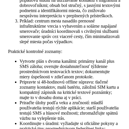
prípadovú štúdiu na udržiavanie kontaktu s migrantmi a
dobrovoľníkmi; obsah bol stručný, s jasnými textovými
podnetmi a identifikátormi miesta, čo znižovalo
nesprávnu interpretáciu v preplnených prístreškoch.
Príklad: centrum mesta nasadilo prenosné
infraštruktúrne vrecia s vybavením a solárne napájané
smerovače; úradníci koordinovali s civilnými službami
smerovanie správ cez viaceré cesty, čím minimalizovali
slepé miesta počas výpadkov.
Praktické kontrolné zoznamy:
Vytvorte plán s dvoma kanálmi: primárny kanál plus
SMS záloha; overujte dosiahnuteľnosť týždenne
prostredníctvom testovacích textov; dokumentujte
miery úspešnosti v zdieľanom protokole.
Pripravte si 48-hodinovú offline súpravu: tlačené
zoznamy kontaktov, malú batériu, záložnú SIM kartu a
kompaktný zápisník na kritické textové poznámky;
majte to v dosahu doma aj v práci.
Priraďte úlohy podľa veku a zručností: mladší
používatelia testujú rýchle aplikácie; starší používatelia
testujú SMS a hlasové možnosti; zhromažďujte spätnú
väzbu na vylepšenie trás.
Koordinujte s úradmi: vyžiadajte si oficiálne pokyny a
praktické tipy prostredníctvom federálnej linky;