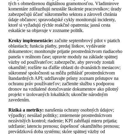
tých s obmedzenou digitálnou gramotnosťou. Vladimirove
komentáre zdôrazňujú neustále školenie pracovníkov; úrady
zabezpečujú účasť súkromného sektora a zároveň chránia
údaje občanov; spravodajské cykly monitorujú incidenty,
ktoré si vyžadujú rýchle reakčné opatrenia; jasná cesta
eskalácie sa objavuje v zozname politík.
Kroky implementácie:
začnite septembrový pilot v piatich
oblastiach; funkcia platby, predaj lístkov, vydávanie
dokumentov; monitorujte prijatie prostredníctvom riadiaceho
panela v reálnom čase; upravte moduly na základe spätnej
väzby od používateľov; zabezpečte, aby prevody zostali
okamžité; rozšírte na ďalšie oblasti do dvanástich mesiacov;
súkromné spoločnosti sa môžu prihlásiť prostredníctvom
štandardných API; udržiavajte prísny zoznam prístupov na
ochranu práv používateľov; začlenite službu s podporou
dronov na vzdialené doručovanie dokumentov ako pilotný
projekt v izolovaných lokalitách; ukončite národným
zavedením.
Riziká a metriky:
narušenia ochrany osobných údajov;
výpadky; nesúlad politiky; zmiernenie prostredníctvom
nezávislých kontrol; riadenie; KPI zahŕňajú mieru prijatia;
udržanie; latenciu prenosu; úspešnosť okamžitého prenosu;
prevádzková doba systému; skóre spätnej väzby od