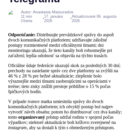
Autor: Anastasia Maisuradze
11 min
17. januára
Aktualizované 06. augusta
•
•
čítania
2026
2026
Odporúčanie:
Distribuujte prevádzkové správy do aspoň
dvoch komunikačných platforiem; udržiavajte záložné
postupy rozmiestnené medzi oficiálnymi tímami; dni
monitoringu ukazujú, že tieto kanály boli robustnejšie pri
zaťažení; lepšia odolnosť sa objavila na týchto trasách.
Oficiálne údaje federácie ukazujú skok za posledných 30 dní;
prechody na zasielanie správ cez dve platformy sa zvýšili na
46 % z 28 % pre bežné aktualizácie; zlepšenie bolo
výraznejšie medzi tímami zaoberajúcimi sa operáciami v
teréne; tieto zisky znížili prestoje približne o 15 % počas
špičkových hodín.
V prípade
ivanov
matka umiestnila správy do dvoch
komunikačných platforiem; ich
obvyklý
postup bol najprv
vytvoriť návrh obsahu; potom ho distribuovať cez dva kanály;
tento
organizovaný
prístup udržal rodinu v spojení počas
výpadkov; niektoré aktualizácie boli krížovo zverejnené na
instagram
, aby sa dostali k tým s obmedzeným prístupom.