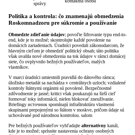
kontaktná osoba
správy
Politika a kontrola: čo znamenajú obmedzenia
Roskomnadzoru pre súkromie a používanie
Obmedzte zdieľanie údajov
; povoľte šifrovanie typu end-to-
end, kde je to možné; skontrolujte každé povolenie na
domácich zariadeniach. Úradníci povedali zákonodarcom, že
hlavným cieľom je obmedziť politický obsah; táto politika
však uvalila nové obmedzenia na tok údajov v rámci domácej
siete, čo ovplyvnilo bežných používateľov, malých
vlastníkov.
V marci úradníci umiestnili pravidlá do dátového rámca;
úložisko metadát sa nachádza v centrálnych uzloch; vzdialené
kontroly štátnymi orgánmi sú povolené. Bezpečnostné
zdôvodnenie je jasné; kritici však poukazujú na širší cieľ
formovať toky informácií, nielen blokovať zneužívanie.
Briefingy источник spomínajú infraštruktúru vlastnenú
skupinami prepojenými so štátom v moskve, pričom údaje sú
uchovávané pod národnou kontrolou. salom
Pre bežných používateľov vyhľadajte
alternatívny
kanál,
kde je to možné; sprísnite nastavenia ochrany osobných