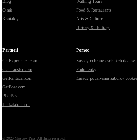
Blog
Walking Tours
O nás
Food & Restaurants
Kontakty
Arts & Culture
History & Heritage
Partneri
Pomoc
GetExperience.com
Zásady ochrany osobných údajov
GetTransfer.com
Podmienky
GetRentacar.com
Zásady používania súborov cookie
GetBoat.com
PiterPass
Tutkakdoma.ru
©
2026
Moscow Pass
. All rights reserved.