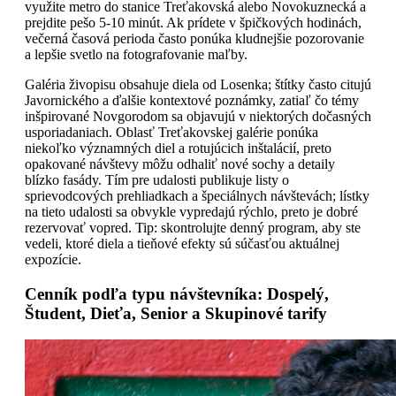
využite metro do stanice Treťakovská alebo Novokuznecká a
prejdite pešo 5-10 minút. Ak prídete v špičkových hodinách,
večerná časová perioda často ponúka kludnejšie pozorovanie
a lepšie svetlo na fotografovanie maľby.
Galéria živopisu obsahuje diela od Losenka; štítky často citujú
Javornického a ďalšie kontextové poznámky, zatiaľ čo témy
inšpirované Novgorodom sa objavujú v niektorých dočasných
usporiadaniach. Oblasť Treťakovskej galérie ponúka
niekoľko významných diel a rotujúcich inštalácií, preto
opakované návštevy môžu odhaliť nové sochy a detaily
blízko fasády. Tím pre udalosti publikuje listy o
sprievodcových prehliadkach a špeciálnych návštevách; lístky
na tieto udalosti sa obvykle vypredajú rýchlo, preto je dobré
rezervovať vopred. Tip: skontrolujte denný program, aby ste
vedeli, ktoré diela a tieňové efekty sú súčasťou aktuálnej
expozície.
Cenník podľa typu návštevníka: Dospelý,
Študent, Dieťa, Senior a Skupinové tarify