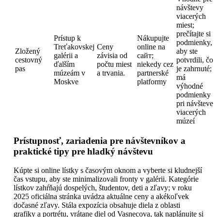
návštevy
viacerých
miest;
prečítajte si
Prístup k
Nákupujte
podmienky,
Treťakovskej
Ceny
online na
Zložený
aby ste
galérii a
závisia od
сайт;
cestovný
potvrdili, čo
ďalším
počtu miest
niekedy cez
pas
je zahrnuté;
múzeám v
a trvania.
partnerské
má
Moskve
platformy
výhodné
podmienky
pri návšteve
viacerých
múzeí
Prístupnosť, zariadenia pre návštevníkov a
praktické tipy pre hladký návštevu
Kúpte si online lístky s časovým oknom a vyberte si kludnejší
čas vstupu, aby ste minimalizovali fronty v galérii. Kategórie
lístkov zahŕňajú dospelých, študentov, deti a zľavy; v roku
2025 oficiálna stránka uvádza aktuálne ceny a akékoľvek
dočasné zľavy. Stála expozícia obsahuje diela z oblasti
grafiky a portrétu, vrátane diel od Vasnecova, tak naplánujte si