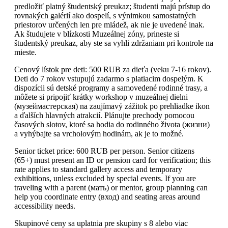
predložiť platný študentský preukaz; študenti majú prístup do
rovnakých galérií ako dospelí, s výnimkou samostatných
priestorov určených len pre mládež, ak nie je uvedené inak.
Ak študujete v blízkosti Muzeálnej zóny, prineste si
študentský preukaz, aby ste sa vyhli zdržaniam pri kontrole na
mieste.
Cenový lístok pre deti: 500 RUB za dieťa (veku 7-16 rokov).
Deti do 7 rokov vstupujú zadarmo s platiacim dospelým. K
dispozícii sú detské programy a samovedené rodinné trasy, a
môžete si pripojiť krátky workshop v muzeálnej dielni
(музеймастерская) na zaujímavý zážitok po prehliadke ikon
a ďalších hlavných atrakcií. Plánujte prechody pomocou
časových slotov, ktoré sa hodia do rodinného života (жизни)
a vyhýbajte sa vrcholovým hodinám, ak je to možné.
Senior ticket price: 600 RUB per person. Senior citizens
(65+) must present an ID or pension card for verification; this
rate applies to standard gallery access and temporary
exhibitions, unless excluded by special events. If you are
traveling with a parent (мать) or mentor, group planning can
help you coordinate entry (вход) and seating areas around
accessibility needs.
Skupinové ceny sa uplatnia pre skupiny s 8 alebo viac