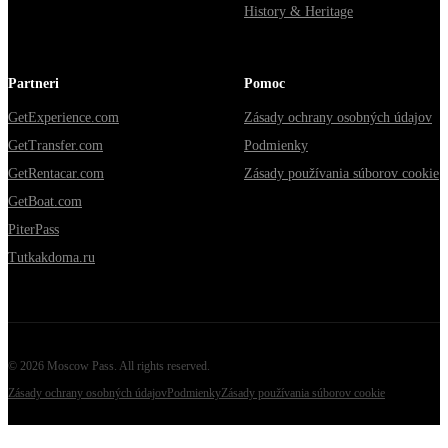
History & Heritage
Partneri
Pomoc
GetExperience.com
Zásady ochrany osobných údajov
GetTransfer.com
Podmienky
GetRentacar.com
Zásady používania súborov cookie
GetBoat.com
PiterPass
Tutkakdoma.ru
©
2026
Moscow Pass
. All rights reserved.
Zásady ochrany osobných údajov
Podmienky
Zásady používania súborov cookie