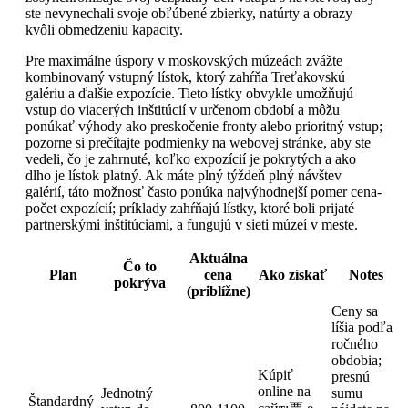
ste nevynechali svoje obľúbené zbierky, natúrty a obrazy
kvôli obmedzeniu kapacity.
Pre maximálne úspory v moskovských múzeách zvážte
kombinovaný vstupný lístok, ktorý zahŕňa Treťakovskú
galériu a ďalšie expozície. Tieto lístky obvykle umožňujú
vstup do viacerých inštitúcií v určenom období a môžu
ponúkať výhody ako preskočenie fronty alebo prioritný vstup;
pozorne si prečítajte podmienky na webovej stránke, aby ste
vedeli, čo je zahrnuté, koľko expozícií je pokrytých a ako
dlho je lístok platný. Ak máte plný týždeň plný návštev
galérií, táto možnosť často ponúka najvýhodnejší pomer cena-
počet expozícií; príklady zahŕňajú lístky, ktoré boli prijaté
partnerskými inštitúciami, a fungujú v sieti múzeí v meste.
Aktuálna
Čo to
Plan
cena
Ako získať
Notes
pokrýva
(priblížne)
Ceny sa
líšia podľa
ročného
obdobia;
Kúpiť
presnú
online na
Jednotný
sumu
Štandardný