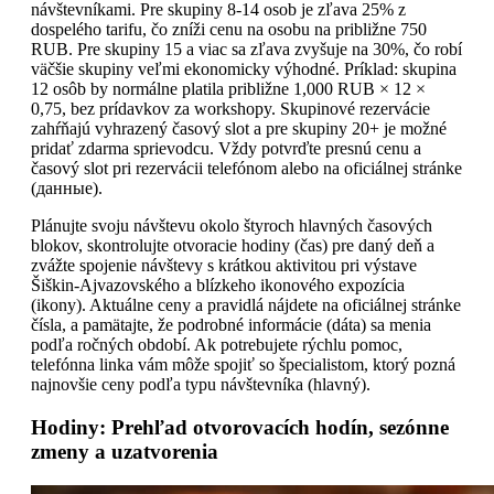
návštevníkami. Pre skupiny 8-14 osob je zľava 25% z
dospelého tarifu, čo zníži cenu na osobu na približne 750
RUB. Pre skupiny 15 a viac sa zľava zvyšuje na 30%, čo robí
väčšie skupiny veľmi ekonomicky výhodné. Príklad: skupina
12 osôb by normálne platila približne 1,000 RUB × 12 ×
0,75, bez prídavkov za workshopy. Skupinové rezervácie
zahŕňajú vyhrazený časový slot a pre skupiny 20+ je možné
pridať zdarma sprievodcu. Vždy potvrďte presnú cenu a
časový slot pri rezervácii telefónom alebo na oficiálnej stránke
(данные).
Plánujte svoju návštevu okolo štyroch hlavných časových
blokov, skontrolujte otvoracie hodiny (čas) pre daný deň a
zvážte spojenie návštevy s krátkou aktivitou pri výstave
Šiškin-Ajvazovského a blízkeho ikonového expozícia
(ikony). Aktuálne ceny a pravidlá nájdete na oficiálnej stránke
čísla, a pamätajte, že podrobné informácie (dáta) sa menia
podľa ročných období. Ak potrebujete rýchlu pomoc,
telefónna linka vám môže spojiť so špecialistom, ktorý pozná
najnovšie ceny podľa typu návštevníka (hlavný).
Hodiny: Prehľad otvorovacích hodín, sezónne
zmeny a uzatvorenia