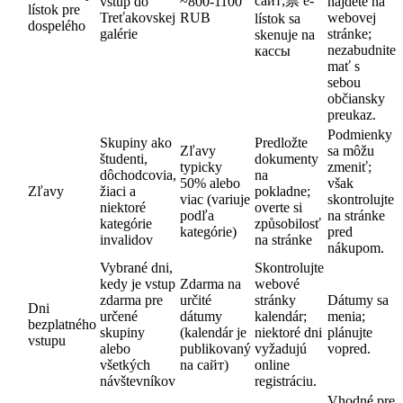
сайт;票 e-
vstup do
~800-1100
nájdete na
lístok pre
Treťakovskej
RUB
webovej
lístok sa
dospelého
galérie
stránke;
skenuje na
nezabudnite
кассы
mať s
sebou
občiansky
preukaz.
Podmienky
Skupiny ako
Predložte
Zľavy
sa môžu
študenti,
dokumenty
typicky
zmeniť;
dôchodcovia,
na
50% alebo
však
Zľavy
žiaci a
pokladne;
viac (variuje
skontrolujte
niektoré
overte si
podľa
na stránke
kategórie
způsobilosť
kategórie)
pred
invalidov
na stránke
nákupom.
Vybrané dni,
Skontrolujte
kedy je vstup
Zdarma na
webové
zdarma pre
určité
stránky
Dátumy sa
Dni
určené
dátumy
kalendár;
menia;
bezplatného
skupiny
(kalendár je
niektoré dni
plánujte
vstupu
alebo
publikovaný
vyžadujú
vopred.
všetkých
na сайт)
online
návštevníkov
registráciu.
Vhodné pre