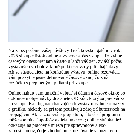
Na zabezpečenie vašej návštevy Treťakovskej galérie v roku
2025 si kúpte lístok online a vyberte si čas vstupu. To vyhne
časovým oneskoreniam a často uľahčí váš deň, zvlášť počas
výstavných vrcholov, ktoré prakticky vždy pritiahajú davy.
Ak sa sústreďujete na konkrétnu výstavu, online rezervácia
vám poskytne jasne definované časové okno, čo zníži
rozlúčku s preplnenými pultami pri vstupe.
Online nákup vám umožní vybrať si dátum a časové okno; po
dokončení objednávky dostanete QR kód, ktorý sa predvádza
na vstupe. Katalóg nadchádzajúcich výstav obsahuje obrázky
a grafiku, niekedy sa pri tom používajú zdroje Shutterstock na
propagáciu. Ak sa zaoberáte projektom, táto časť programu
môže spomínať apofeóz a diela umelcov; online stránka tiež
odkazuje na pracovné miesta pre sprievodcov alebo
zamestnancov, čo je vhodné pre spoznávanie s múzejným