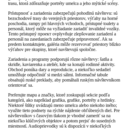
trasu, ktorá zdôrazňuje portréty umelca a jeho mýtické scény.
Prístupnosť a zariadenia zabezpečujú pohodlnú návštevu: sú
bezschodové trasy do verejných priestorov, výťahy na horné
poschodia, rampy pri hlavných vchodoch, prístupné toalety a
personál, ktorý môže na vyžiadanie zariadiť invalidné vozíky.
Tento prístupný проект ovplyvňuje zlepšovanie zariadení a
personál na zasedaniach zabezpečuje pripravenosť. Ak sa
predem kontaktujete, galéria môže rezervovať priestory blízko
výťahov pre skupiny, ktoré navštevujú spoločne.
Zariadenia a programy podporujú rôzne návštevy: šatňa a
skridle, kaviarenka a ateliér, kde sa konajú rodinné aktivity.
Obchod ponúka dary a reprodukcie, a niekoľko sedadiel
umožňuje odpočinúť si medzi sálmi. Informačné tabule
obsahujú ruské preklady, aby pomáhali ruským návštevníkom
orientovať sa.
Preferujte mapu a značky, ktoré zoskupujú sekcie podľa
kategórii, ako napríklad grafika, grafike, portréty a hrdinky.
Niektoré štítky uvádzajú meno umelca alebo niekoho iného;
využite tieto podnety na rýchle nájdenie obľúbených diel. Pre
návštevníkov s časovým tlakom je vhodné zameriť sa na
niekoľko klúčových objektov a potom prejsť do susedných
miestností. Audioprievodky sú k dispozícii v niekoľkých