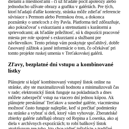
dielami a miestnosťami - či už hľadáte pocit apoteózy alebo
jednoducho užívate obrazy a grafiku v galériách. Pre tých,
ktorí hľadajú ďalšie kontexty, stránka môže zdieľať referencie
súvisiace s Permom alebo Permskou érou, a dokonca
poznámky o umelcoch z éry Pavla. Platforma tiež zdôrazňuje,
ako pokračovať s exkurziami a stretnutiami s kurátormi a
sprievodcami; ak hľadáte príležitosť, sú k dispozícii pracovné
miesta pre role spojené s exkurziami a službami pre
návštevníkov. Tento prístup vám poskytuje spoľahlivý, dobře
časovaný zážitok a jasné informácie o tom, čo očekávať pri
tomto projekte ruskej umenia v Treťakovskej galérii.
Zľavy, bezplatné dni vstupu a kombinované
lístky
Plánujete si kúpiť kombinovaný vstupný lístok online na
stránke, aby ste maximalizovali hodnotu a minimalizovali čas
v rade; elektronický lístok funguje na pokladniach a dnes
môžete zabezpečiť vstup na viacero dní jednou kúpou. Ak
plánujete preskúmať Treťakov a susedné galérie, viacmiestna
možnosť často funguje najlepšie, keď si prečítať podmienky
na stránke a vybrať si deň, ktorý vám vyhovuje. Zberatelské
zbierky galérie zahŕňajú obrazy od Repina a Losenka, ako aj
diela v archívnych expozíciách; to robí balíkový lístok
atraktívnym pre toho, kto chce vidieť inštalácie a tradičné