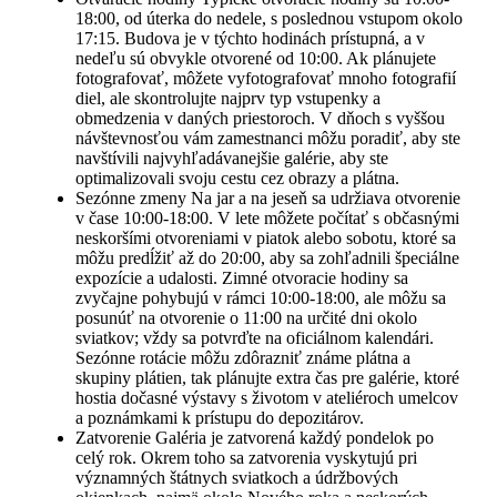
18:00, od úterka do nedele, s poslednou vstupom okolo
17:15. Budova je v týchto hodinách prístupná, a v
nedeľu sú obvykle otvorené od 10:00. Ak plánujete
fotografovať, môžete vyfotografovať mnoho fotografií
diel, ale skontrolujte najprv typ vstupenky a
obmedzenia v daných priestoroch. V dňoch s vyššou
návštevnosťou vám zamestnanci môžu poradiť, aby ste
navštívili najvyhľadávanejšie galérie, aby ste
optimalizovali svoju cestu cez obrazy a plátna.
Sezónne zmeny Na jar a na jeseň sa udržiava otvorenie
v čase 10:00-18:00. V lete môžete počítať s občasnými
neskoršími otvoreniami v piatok alebo sobotu, ktoré sa
môžu predĺžiť až do 20:00, aby sa zohľadnili špeciálne
expozície a udalosti. Zimné otvoracie hodiny sa
zvyčajne pohybujú v rámci 10:00-18:00, ale môžu sa
posunúť na otvorenie o 11:00 na určité dni okolo
sviatkov; vždy sa potvrďte na oficiálnom kalendári.
Sezónne rotácie môžu zdôrazniť známe plátna a
skupiny plátien, tak plánujte extra čas pre galérie, ktoré
hostia dočasné výstavy s životom v ateliéroch umelcov
a poznámkami k prístupu do depozitárov.
Zatvorenie Galéria je zatvorená každý pondelok po
celý rok. Okrem toho sa zatvorenia vyskytujú pri
významných štátnych sviatkoch a údržbových