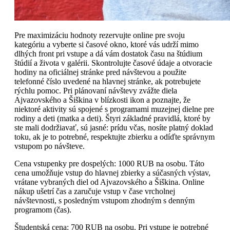
Pre maximizáciu hodnoty rezervujte online pre svoju
kategóriu a vyberte si časové okno, ktoré vás udrží mimo
dlhých front pri vstupe a dá vám dostatok času na štúdium
štúdií a života v galérii. Skontrolujte časové údaje a otvoracie
hodiny na oficiálnej stránke pred návštevou a použite
telefonné číslo uvedené na hlavnej stránke, ak potrebujete
rýchlu pomoc. Pri plánovaní návštevy zvážte diela
Ajvazovského a Šiškina v blízkosti ikon a poznajte, že
niektoré aktivity sú spojené s programami muzejnej dielne pre
rodiny a deti (matka a deti). Štyri základné pravidlá, ktoré by
ste mali dodržiavať, sú jasné: prídu včas, nosíte platný doklad
toku, ak je to potrebné, respektujte zbierku a odíďte správnym
vstupom po návšteve.
Cena vstupenky pre dospelých: 1000 RUB na osobu. Táto
cena umožňuje vstup do hlavnej zbierky a súčasných výstav,
vrátane vybraných diel od Ajvazovského a Šiškina. Online
nákup ušetrí čas a zaručuje vstup v čase vrcholnej
návštevnosti, s posledným vstupom zhodným s denným
programom (čas).
Študentská cena: 700 RUB na osobu. Pri vstupe je potrebné