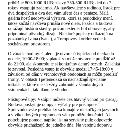
približne 800-1000 RUB; zľavy 350-500 RUB; deti do 7
rokov vstupujú zadarmo. Ak navštevujete s rodinou, lístok pre
dva dospelých a dva deti vám ušetrí čas a peniaze. Malá
galéria hostí neobvyklú výstavu, ktorá sa periodicky mení,
takže každá návšteva prináša nové diela. Fasáda a budova
odrážajú históriu stavby, pričom exteriér bol obnovený, aby
pripomínal pôvodný dizajn. Niektoré popisky odkazujú na
poznámky Ivana (Ivana), a Toropovov koridor vedie k
sochárskym priestorom.
Otváracie hodiny: Galéria je otvorená typicky od úterka do
nedele, 10:00-18:00; v piatok sa môže otvorenie predĺžiť až
do 21:00, ale skontrolujte si konkrétny denný rozvrh. Zaľahká
je zavretá. Posledná vstup je obvykle medzi 17:45-18:00 v
závislosti od dňa; v vrcholových obdobiach sa môžu predĺžiť
fronty. V oblasti Третьяковка sa nachádzajú špeciálne
inštalácie, ktoré nie sú vždy zahrnuté v štandardných
vstupenkách, tak plánujte vhodne.
Prístupové tipy: Vstúpiť môžete cez hlavný vchod pri фасад.
Budova poskytuje rampy a výťahy pre prístupnosť.
Sprievodcovské prehliadky sa konajú v niekoľkých jazykoch
a v víkendových programoch vám pomôžu tlmočníci. Ak
potrebujete pomoc, napíšte list na servisný pult; odpovede
obvykle prichádzajú do jedného dňa. Na verejnú dopravu