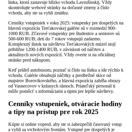
linka, ktorá zastavuje blízko vchodu Lavrušinskij. Vždy
skontrolujte webové stránky na dočasné zmeny a číslo
vchodu, aby ste sa vyhli zmätku.
Cenníky vstupeniek v roku 2025: vstupenky pre dospelých na
hlavnú expozíciu Treťakovskej galérie sú v rozmedzí 900-
1000 RUB. Zľavové vstupenky pre študentov a seniorov sú
500-600 RUB; deti do 7 rokov vstupujú zadarmo.
Komplexný lístok na návštevu Treťakovských múzeí stojí
približne 1200-1400 RUB, v závislosti od náčrtov a
aktuálnych nových expozícií. Vždy overte si na oficiálnej
stránke pred nákupom.
Keď prídeš autobusom, poznač si číslo na lístku a ide rýchlo k
vchodu. Galérie obsahujú náčrtky a predbežné skice od
majstrov Borovikovského, a hlavná expozícia zahŕňa obrazy
od Vasnecovov v krásnych rámoch. Priateľský personál ti
môže pomôcť s informáciami a tipmi pre lepšie návštevy.
Cenníky vstupeniek, otváracie hodiny
a tipy na prístup pre rok 2025
Kúpte si online vopred, aby ste si zabezpečili časovaný vstup
a vyhli sa vrcholovým frontám. Vstupné pre dospelých je