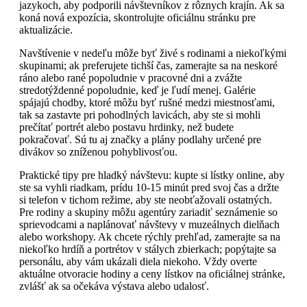
jazykoch, aby podporili návštevníkov z rôznych krajín. Ak sa
koná nová expozícia, skontrolujte oficiálnu stránku pre
aktualizácie.
Navštívenie v nedeľu môže byť živé s rodinami a niekoľkými
skupinami; ak preferujete tichší čas, zamerajte sa na neskoré
ráno alebo rané popoludnie v pracovné dni a zvážte
stredotýždenné popoludnie, keď je ľudí menej. Galérie
spájajú chodby, ktoré môžu byť rušné medzi miestnosťami,
tak sa zastavte pri pohodlných lavicách, aby ste si mohli
prečítať portrét alebo postavu hrdinky, než budete
pokračovať. Sú tu aj značky a plány podlahy určené pre
divákov so zníženou pohyblivosťou.
Praktické tipy pre hladký návštevu: kupte si lístky online, aby
ste sa vyhli riadkam, prídu 10-15 minút pred svoj čas a držte
si telefon v tichom režime, aby ste neobťažovali ostatných.
Pre rodiny a skupiny môžu agentúry zariadiť seznámenie so
sprievodcami a naplánovať návštevy v muzeálnych dielňach
alebo workshopy. Ak chcete rýchly prehľad, zamerajte sa na
niekoľko hrdíň a portrétov v stálych zbierkach; popýtajte sa
personálu, aby vám ukázali diela niekoho. Vždy overte
aktuálne otvoracie hodiny a ceny lístkov na oficiálnej stránke,
zvlášť ak sa očekáva výstava alebo udalosť.