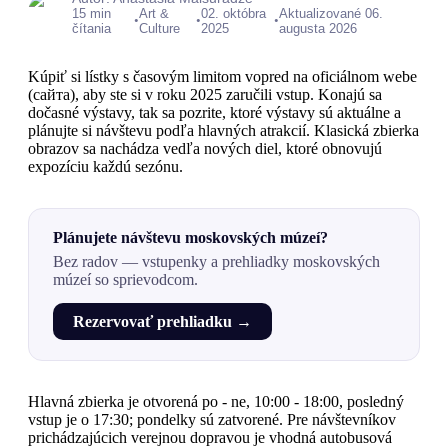
15 min
Art &
02. októbra
Aktualizované 06.
•
•
•
čítania
Culture
2025
augusta 2026
Kúpiť si lístky s časovým limitom vopred na oficiálnom webe
(сайта), aby ste si v roku 2025 zaručili vstup. Konajú sa
dočasné výstavy, tak sa pozrite, ktoré výstavy sú aktuálne a
plánujte si návštevu podľa hlavných atrakcií. Klasická zbierka
obrazov sa nachádza vedľa nových diel, ktoré obnovujú
expozíciu každú sezónu.
Plánujete návštevu moskovských múzeí?
Bez radov — vstupenky a prehliadky moskovských
múzeí so sprievodcom.
Rezervovať prehliadku →
Hlavná zbierka je otvorená po - ne, 10:00 - 18:00, posledný
vstup je o 17:30; pondelky sú zatvorené. Pre návštevníkov
prichádzajúcich verejnou dopravou je vhodná autobusová