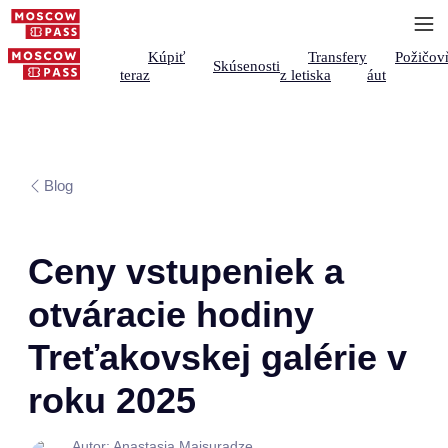
Kúpiť
Transfery
Požičov
Skúsenosti
teraz
z letiska
áut
Blog
Ceny vstupeniek a
otváracie hodiny
Treťakovskej galérie v
roku 2025
Autor: Anastasia Maisuradze