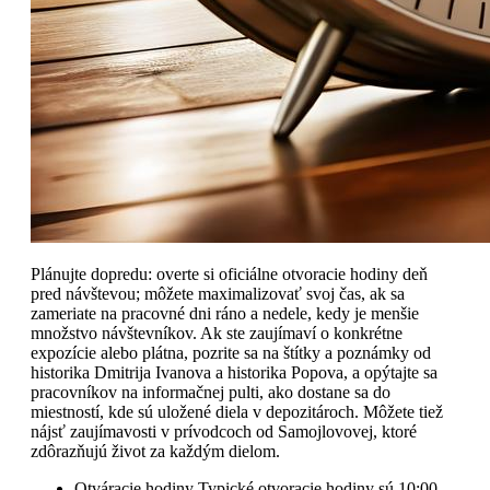
Plánujte dopredu: overte si oficiálne otvoracie hodiny deň
pred návštevou; môžete maximalizovať svoj čas, ak sa
zameriate na pracovné dni ráno a nedele, kedy je menšie
množstvo návštevníkov. Ak ste zaujímaví o konkrétne
expozície alebo plátna, pozrite sa na štítky a poznámky od
historika Dmitrija Ivanova a historika Popova, a opýtajte sa
pracovníkov na informačnej pulti, ako dostane sa do
miestností, kde sú uložené diela v depozitároch. Môžete tiež
nájsť zaujímavosti v prívodcoch od Samojlovovej, ktoré
zdôrazňujú život za každým dielom.
Otváracie hodiny Typické otvoracie hodiny sú 10:00-