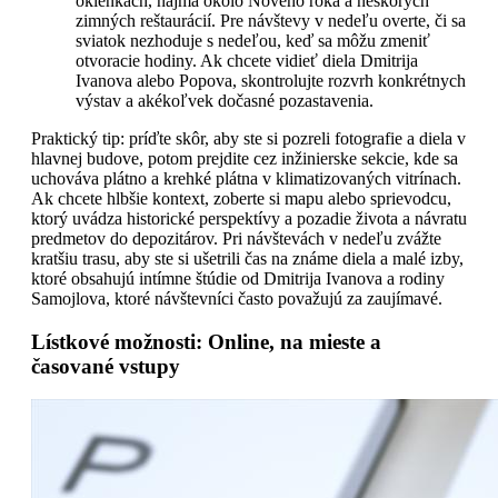
okienkach, najmä okolo Nového roka a neskorých
zimných reštaurácií. Pre návštevy v nedeľu overte, či sa
sviatok nezhoduje s nedeľou, keď sa môžu zmeniť
otvoracie hodiny. Ak chcete vidieť diela Dmitrija
Ivanova alebo Popova, skontrolujte rozvrh konkrétnych
výstav a akékoľvek dočasné pozastavenia.
Praktický tip: príďte skôr, aby ste si pozreli fotografie a diela v
hlavnej budove, potom prejdite cez inžinierske sekcie, kde sa
uchováva plátno a krehké plátna v klimatizovaných vitrínach.
Ak chcete hlbšie kontext, zoberte si mapu alebo sprievodcu,
ktorý uvádza historické perspektívy a pozadie života a návratu
predmetov do depozitárov. Pri návštevách v nedeľu zvážte
kratšiu trasu, aby ste si ušetrili čas na známe diela a malé izby,
ktoré obsahujú intímne štúdie od Dmitrija Ivanova a rodiny
Samojlova, ktoré návštevníci často považujú za zaujímavé.
Lístkové možnosti: Online, na mieste a
časované vstupy