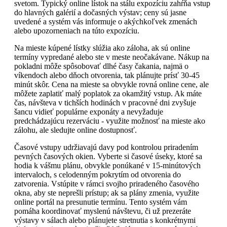
svetom. Typický online lístok na stálu expozíciu zahŕňa vstup
do hlavných galérií a dočasných výstav; ceny sú jasne
uvedené a systém vás informuje o akýchkoľvek zmenách
alebo upozorneniach na túto expozíciu.
Na mieste kúpené lístky slúžia ako záloha, ak sú online
termíny vypredané alebo ste v meste neočakávane. Nákup na
pokladni môže spôsobovať dlhé časy čakania, najmä o
víkendoch alebo dňoch otvorenia, tak plánujte prísť 30-45
minút skôr. Cena na mieste sa obvykle rovná online cene, ale
môžete zaplatiť malý poplatok za okamžitý vstup. Ak máte
čas, návšteva v tichších hodinách v pracovné dni zvyšuje
šancu vidieť populárne exponáty a nevyžaduje
predchádzajúcu rezerváciu - využite možnosť na mieste ako
zálohu, ale sledujte online dostupnosť.
Časové vstupy udržiavajú davy pod kontrolou priradením
pevných časových okien. Vyberte si časové úseky, ktoré sa
hodia k vášmu plánu, obvykle ponúkané v 15-minútových
intervaloch, s celodenným pokrytím od otvorenia do
zatvorenia. Vstúpite v rámci svojho priradeného časového
okna, aby ste neprešli prístup; ak sa plány zmenia, využite
online portál na presunutie termínu. Tento systém vám
pomáha koordinovať myslenú návštevu, či už prezeráte
výstavy v sálach alebo plánujete stretnutia s konkrétnymi