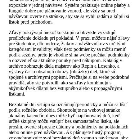
expozície v jednej návšteve. Systém praktizuje online platby a
funguje dobre pre plánovanie vopred, ale vždy sa pred
návštevou overte na stránke, aby ste sa vyhli radám a kúpili si
lístok pred príchodom.
Zľavy pokrývajú niekoľko skupín a obvykle vyžadujú
predloženie dokladu pri pokladni. V praxi môžete nájsť zľavy
pre študentov, dôchodcov, žiakov a návštevníkov s určitými
kategóriami invalidity; však tieto podmienky sa môžu meniť
podľa sezóny, preto je vhodné si na webe prečítať podmienky
a dozvedieť sa aktuálne ponuky pred nákupom. Katalóg v
archíve zobrazuje diela majstrov ako Repin a Losenko, a
výstavy často obsahujú obrazy (obrázky) diel, ktoré sú
spojené s archívnymi popismi. Prečítajte si na webe podrobné
pravidlá, aby ste potvrdili, ako sa zľavy kombinujú s
akýmikoľvek dňami bez vstupného alebo s propagačnými
lístkami.
Bezplatné dni vstupu sa oznámujú periodicky a môžu sa líšiť
podľa ročného obdobia. Skontrolujte na webovej stránke
aktuálny kalendár; dnes môže byť naplánovaný deň, keď
určité skupiny môžu vstúpiť bez samostatného lístku, ale
prosím, overte si presné dátumy a podmienky na pokladniach
alebo online pred návštevou. Ak plánujete hustý program,
zosynchronizujte svoj bezplatný deň vstupu s návštevou, aby