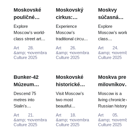
Moskovské
Moskovský
Moskvy
pouličné
cirkus:
súčasná
umenie a
Tradičná
umelcká
Explore
Experience
Explore
graffiti:
ruská zábava
scéna:
Moscow's world-
Moscow's
Moscow's worl
class street art
traditional circus
class
Sprievodca
s Pass
Súčasné
scene for free:
performances
contemporary a
mestskou
galérie s
Art
28.
Art
26.
Art
24.
Winzavod,
with the Moscow
scene for free:
&amp;
novembra
&amp;
novembra
&amp;
novemb
kultúrou s
Moscow
Flacon, Artplay
Culture
2025
Pass, gaining
Culture
2025
GES-2 House o
Culture
2025
Moscow
Pass (2025
and guided tours
easy access to
Culture, Garag
Pass (2025 –
2026)
all included in
iconic venues
Museum and
2026)
Mosco...
and unfor...
Winzavod all
Bunker-42
Moskovské
Moskva pre
inc...
Múzeum
historické
milovníkov
studenej
kláštory:
histórie:
Descend 75
Visit Moscow's
Moscow is a
vojny:
Novodievičí a
Úplná časo
metres into
two most
living chronicle 
Stalin's
beautiful
Russian history
Podrobný
Donskij s
osová
declassified
monasteries -
where every
prívod pre
Moskovským
exkurzia s
Art
21.
Art
18.
Art
05.
nuclear
UNESCO-listed
street and
&amp;
novembra
&amp;
novembra
&amp;
novemb
držiteľov
pasom
pasom
command
Culture
2025
Novodevichy and
Culture
2025
building holds t
Culture
2025