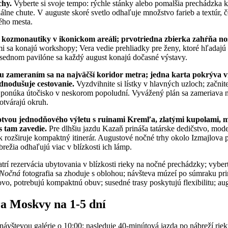
hy.
Vyberte si svoje tempo: rýchle stánky alebo pomalšia prechádzka
nálne chute. V auguste skoré svetlo odhaľuje množstvo farieb a textúr, 
ého mesta.
 kozmonautiky v ikonickom areáli; prvotriedna zbierka zahŕňa no
 sa konajú workshopy; Vera vedie prehliadky pre ženy, ktoré hľadajú 
usednom pavilóne sa každý august konajú dočasné výstavy.
tu zameraním sa na najväčší koridor metra; jedna karta pokrýva 
ednodušuje cestovanie.
Vyzdvihnite si lístky v hlavných uzloch; začnite
 ponúka útočisko v neskorom popoludní. Vyvážený plán sa zameriava 
otvárajú okruh.
otvou jednodňového výletu s ruinami Kremľa, zlatými kupolami,
 tam zavedie.
Pre dlhšiu jazdu Kazaň prináša tatárske dedičstvo, mod
k rozširuje kompaktný itinerár. Augustové nočné trhy okolo Izmajlova 
brežia odhaľujú viac v blízkosti ich lámp.
trí rezervácia ubytovania v blízkosti rieky na nočné prechádzky; vyberte
Nočná
fotografia sa zhoduje s oblohou; návšteva múzeí po súmraku pri
ovo, potrebujú kompaktnú obuv; susedné trasy poskytujú flexibilitu; aug
a Moskvy na 1-5 dní
návštevou galérie o 10:00; nasleduje 40-minútová jazda po nábreží riek