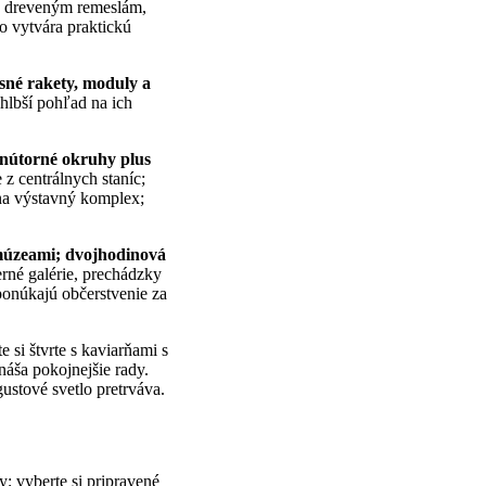
 k dreveným remeslám,
čo vytvára praktickú
sné rakety, moduly a
hlbší pohľad na ich
vnútorné okruhy plus
 z centrálnych staníc;
na výstavný komplex;
 múzeami; dvojhodinová
erné galérie, prechádzky
ponúkajú občerstvenie za
 si štvrte s kaviarňami s
náša pokojnejšie rady.
ustové svetlo pretrváva.
y; vyberte si pripravené