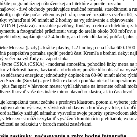
úžite po grandióznej náboženskej architektúre a pocite rozsahu.
ajlovo) - živé obchody predávajúce tradičné remeslá, starožitnosti a ru
kolí); najlepšie počas víkendových rán; cenové rozpätie sa veľmi líši, s
atky; vyhraďte si 90 minút až 2 hodiny na vyjednávanie a objavovanie.
VDNH (výstava) - rozsiahle pavilóny, fontány a retro architektúra; zal
metriu a fotografické príležitosti; vstup do areálu okolo 300 rubľov,
prehliadky; naplánujte si 2-4 hodiny, ak chcete dôkladný pohľad, plus p
eke Moskva (jazdy) - krátke plavby, 1-2 hodiny; cena lístka 600-1500 
odná perspektíva pomáha spojiť prednú časť Kremľa s brehmi rieky; najl
rý večer na výhľady na západ slnka.
 do štvrte CSKA (CSKA) - moderná atmosféra, pohodlné linky metra na 
ku v blízkosti barov, kaviarní a obchodov; použite túto oblasť na vyvá
t so súčasnou energiou; jednoduchý doplnok na 60-90 minút alebo rýchl
zo Suzdalu (Suzdal) - pre hlbšiu exkurziu ponúka niekoľko operátorov
 plus čas späť v hlavnom meste; vyhľadávanie na internete odhalí možno
ť diverzifikovať vaše destinácie mimo hlavného klastra, ak to čas dovolí.
je kompaktnú trasu: začnite s predným klastrom, potom si vyberte jed
majlovo alebo výstava, v závislosti od davov a horúčavy v lete; už obľú
koré začiatky znižujú námahu; vysvetlite svoje priority sprievodcom al
a; v Moskve si môžete vyladiť vyváženú kombináciu prehliadok, exkurz
ežitostí na relaxáciu v baroch medzi zastávkami.
epšie zastávky, načasovanie a rohy hodné fotografie