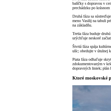
balíčky s dopravou v cen
prechádzku po krásnom 
Druhá fáza sa sústreďuje
meno Vasilij na tabuli p
na základňu.
Tretia fáza buduje druh
urýchľuje neskoré začiat
Štvrtá fáza spája kultú
ulíc; obedujte v útulnej
Piata fáza odhaľuje skr
zdokumentovaným v krídl
dopravných liniek; plán 
Ktoré moskovské p