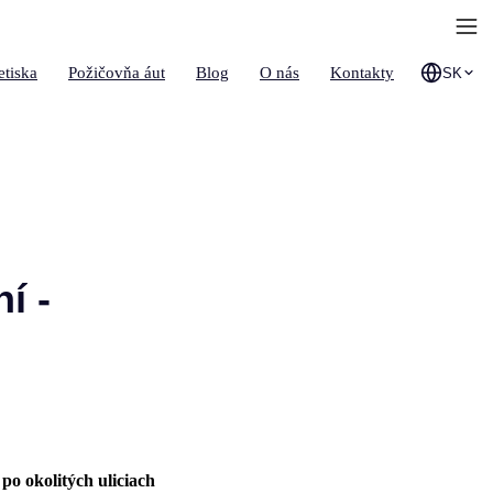
etiska
Požičovňa áut
Blog
O nás
Kontakty
SK
í -
po okolitých uliciach