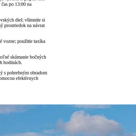
ý čas po 13:00 na
vských diel; všimnite si
ný prostriedok na návrat
 vozne; použitie taxíka
; voľné skúmanie bočných
ch hodinách.
jený s pohrebným obradom
pomocou efektívnych