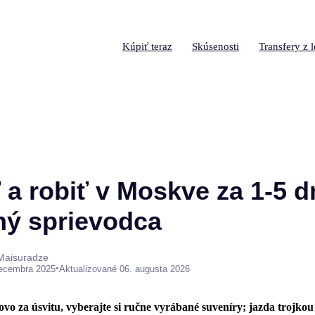
Kúpiť teraz
Skúsenosti
Transfery z l
 a robiť v Moskve za 1-5 dn
ý sprievodca
 Maisuradze
•
decembra 2025
Aktualizované 06. augusta 2026
vo za úsvitu, vyberajte si ručne vyrábané suveníry; jazda trojkou 