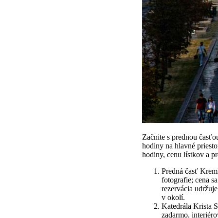
Začnite s prednou časťou
hodiny na hlavné priestor
hodiny, cenu lístkov a pr
Predná časť Kremľ
fotografie; cena s
rezervácia udržuje
v okolí.
Katedrála Krista S
zadarmo, interiéro