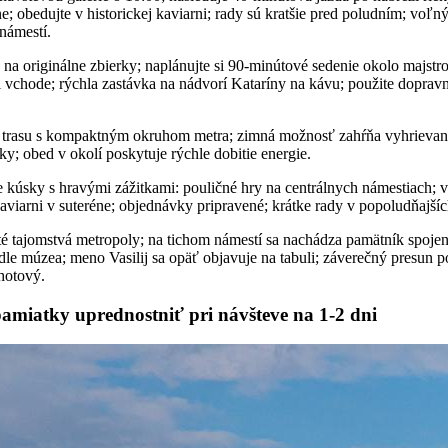
e; obedujte v historickej kaviarni; rady sú kratšie pred poludním; voľn
námestí.
 na originálne zbierky; naplánujte si 90-minútové sedenie okolo majstro
ri vchode; rýchla zastávka na nádvorí Kataríny na kávu; použite doprav
ú trasu s kompaktným okruhom metra; zimná možnosť zahŕňa vyhrievané
ky; obed v okolí poskytuje rýchle dobitie energie.
rne kúsky s hravými zážitkami: pouličné hry na centrálnych námestiach
 kaviarni v suteréne; objednávky pripravené; krátke rady v popoludňajší
yté tajomstvá metropoly; na tichom námestí sa nachádza pamätník spo
e múzea; meno Vasilij sa opäť objavuje na tabuli; záverečný presun 
hotový.
amiatky uprednostniť pri návšteve na 1-2 dni