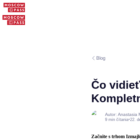
Blog
Čo vidieť
Kompletn
Autor: Anastasia
•
9 min čítania
22. 
Začnite s trhom Izmajlo