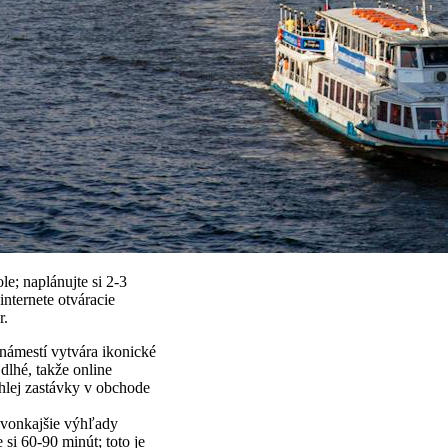
e; naplánujte si 2-3
internete otváracie
r.
námestí vytvára ikonické
dlhé, takže online
chlej zastávky v obchode
y; vonkajšie výhľady
si 60-90 minút; toto je