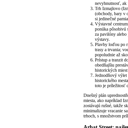
nevyhnutnosť, ak t
Trh Izmajlovo (Izm
(obchody, bary v o
si jedinečné pami
Výstavné centrum 
ponúka pôsobivú sy
za pavilóny alebo 
výstavy.
Plavby loďou po ri
trasy a trvania; v
popoludnie až sko
Prístup a tranzit
obedňajšiu prestáv
historických mies
Jednodňový výlet 
historického mesta
toto je príležitos
Dnešný plán uprednostňu
miesta, ako napríklad Iz
zostávajú rušné, takže s
minimalizuje vracanie s
trhoch, s množstvom príl
Arbat Street: najl