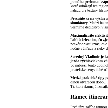
pomáha prekonať zápc
ktoré odrážajú ich regio
náladu pre textúry hlavn
Presuňte sa na výstavu
simulátory.
Medzi halami
vesmírne dedičstvo; v s
Maximalizujte efektivi
ľahkú železnicu, čo zj
neskôr oblasť Izmajlovo
nočné výhľady z rieky d
Susedný Vladimir je k
jazda rýchlovlakom vás
po nábreží; tento doplno
priateľské ceny; tiché ná
Medzi praktické tipy
pa
dlhou otváracou dobou.
Tí, ktorí skúmajú Izmajl
Rámec itinerár
Prvá fáza začína rannou 