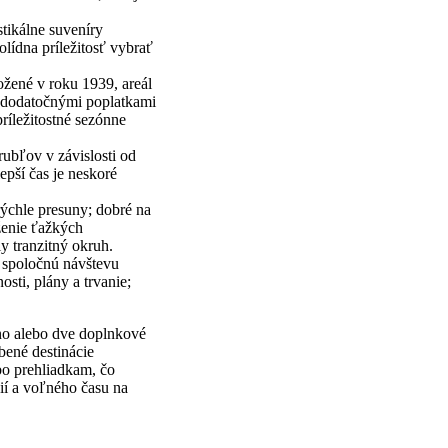
stikálne suveníry
olídna príležitosť vybrať
ožené v roku 1939, areál
 s dodatočnými poplatkami
ríležitostné sezónne
rubľov v závislosti od
epší čas je neskoré
rýchle presuny; dobré na
ženie ťažkých
y tranzitný okruh.
 spoločnú návštevu
sti, plány a trvanie;
no alebo dve doplnkové
bené destinácie
ebo prehliadkam, čo
ií a voľného času na