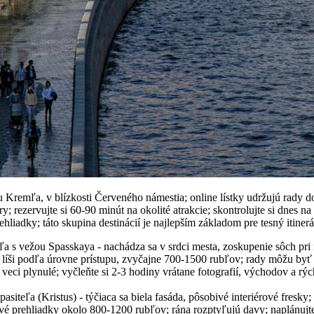
 Kremľa, v blízkosti Červeného námestia; online lístky udržujú rady dol
y; rezervujte si 60-90 minút na okolité atrakcie; skontrolujte si dnes na 
ehliadky; táto skupina destinácií je najlepším základom pre tesný itinerá
a s vežou Spasskaya - nachádza sa v srdci mesta, zoskupenie sôch pri 
a líši podľa úrovne prístupu, zvyčajne 700-1500 rubľov; rady môžu byť 
 veci plynulé; vyčleňte si 2-3 hodiny vrátane fotografií, východov a rý
pasiteľa (Kristus) - týčiaca sa biela fasáda, pôsobivé interiérové fresk
vé prehliadky okolo 800-1200 rubľov; rána rozptyľujú davy; naplánujte 