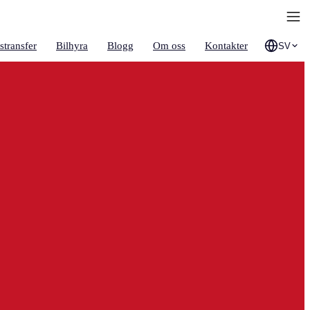
stransfer
Bilhyra
Blogg
Om oss
Kontakter
SV