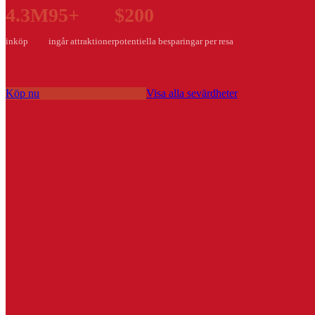
4.3M
95+
$200
inköp
ingår attraktioner
potentiella besparingar per resa
Köp nu
Visa alla sevärdheter