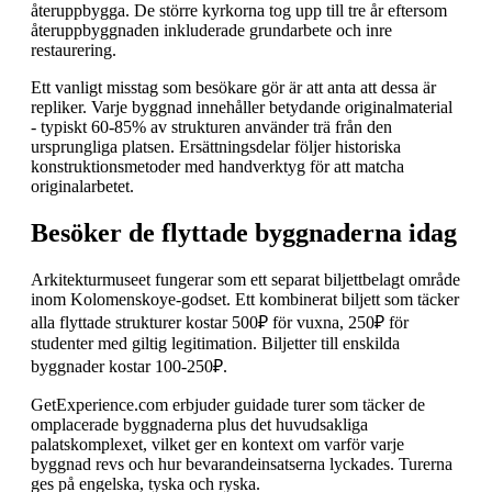
återuppbygga. De större kyrkorna tog upp till tre år eftersom
återuppbyggnaden inkluderade grundarbete och inre
restaurering.
Ett vanligt misstag som besökare gör är att anta att dessa är
repliker. Varje byggnad innehåller betydande originalmaterial
- typiskt 60-85% av strukturen använder trä från den
ursprungliga platsen. Ersättningsdelar följer historiska
konstruktionsmetoder med handverktyg för att matcha
originalarbetet.
Besöker de flyttade byggnaderna idag
Arkitekturmuseet fungerar som ett separat biljettbelagt område
inom Kolomenskoye-godset. Ett kombinerat biljett som täcker
alla flyttade strukturer kostar 500₽ för vuxna, 250₽ för
studenter med giltig legitimation. Biljetter till enskilda
byggnader kostar 100-250₽.
GetExperience.com erbjuder guidade turer som täcker de
omplacerade byggnaderna plus det huvudsakliga
palatskomplexet, vilket ger en kontext om varför varje
byggnad revs och hur bevarandeinsatserna lyckades. Turerna
ges på engelska, tyska och ryska.