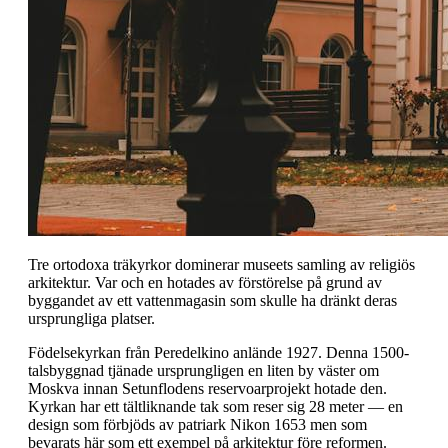
Tre ortodoxa träkyrkor dominerar museets samling av religiös
arkitektur. Var och en hotades av förstörelse på grund av
byggandet av ett vattenmagasin som skulle ha dränkt deras
ursprungliga platser.
Födelsekyrkan från Peredelkino anlände 1927. Denna 1500-
talsbyggnad tjänade ursprungligen en liten by väster om
Moskva innan Setunflodens reservoarprojekt hotade den.
Kyrkan har ett tältliknande tak som reser sig 28 meter — en
design som förbjöds av patriark Nikon 1653 men som
bevarats här som ett exempel på arkitektur före reformen.