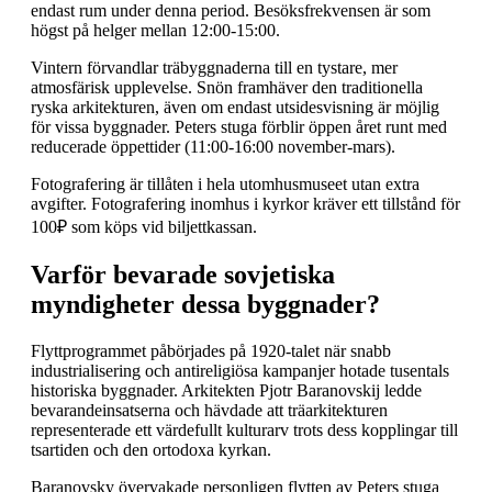
endast rum under denna period. Besöksfrekvensen är som
högst på helger mellan 12:00-15:00.
Vintern förvandlar träbyggnaderna till en tystare, mer
atmosfärisk upplevelse. Snön framhäver den traditionella
ryska arkitekturen, även om endast utsidesvisning är möjlig
för vissa byggnader. Peters stuga förblir öppen året runt med
reducerade öppettider (11:00-16:00 november-mars).
Fotografering är tillåten i hela utomhusmuseet utan extra
avgifter. Fotografering inomhus i kyrkor kräver ett tillstånd för
100₽ som köps vid biljettkassan.
Varför bevarade sovjetiska
myndigheter dessa byggnader?
Flyttprogrammet påbörjades på 1920-talet när snabb
industrialisering och antireligiösa kampanjer hotade tusentals
historiska byggnader. Arkitekten Pjotr Baranovskij ledde
bevarandeinsatserna och hävdade att träarkitekturen
representerade ett värdefullt kulturarv trots dess kopplingar till
tsartiden och den ortodoxa kyrkan.
Baranovsky övervakade personligen flytten av Peters stuga