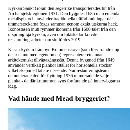
Kyrkan Sankt Göran den segerrike transporterades hit från
Archangelskregionen 1931. Den byggdes 1685 utan en enda
metallspik och använder traditionella träförbindningar där
timmerstockarna fogas samman genom exakt utskurna hack.
Ikonostasen inuti rymmer ikonerna från 1600-talet från den
ursprungliga kyrkan, även om fuktskador krävde
restaureringsarbete som slutfördes 2019.
Kasan-kyrkan från byn Kolomenskoye (som förvirrande nog
delar namn med egendomen) representerar ett annat
arkitektoniskt tillvägagångssätt. Denna byggnad från 1649
använder vertikalt plankor istället för horisontella stockar,
vilket skapar ett lättare utseende. När restaureringsteam
demonterade den för flyttning 1936 numrerade de varje
planka - de där kritnumren syns fortfarande på innerväggarna
idag.
Vad hände med Mead-bryggeriet?