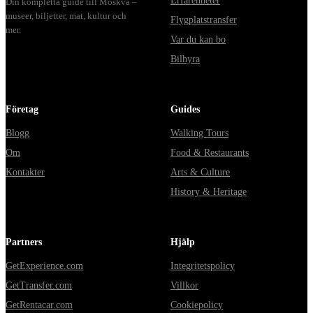
Erfarenheter
Din kompletta guide till Moskva –
museer, biljetter, mat, kultur och
Flygplatstransfer
mer.
Var du kan bo
Bilhyra
Företag
Guides
Blogg
Walking Tours
Om
Food & Restaurants
Kontakter
Arts & Culture
History & Heritage
Partners
Hjälp
GetExperience.com
Integritetspolicy
GetTransfer.com
Villkor
GetRentacar.com
Cookiepolicy