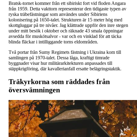
Bratsk-tornet kommer från ett sibiriskt fort vid floden Angara
från 1959. Detta vakttorn representerar den tidigaste typen av
ryska träbefästningar som användes under Sibiriens
kolonisering på 1650-talet. Strukturen är 15 meter hög med
skottgluggar på tre nivåer. Jag klättrade uppför den inre stegen
under mitt besök i oktober och räknade 43 smala öppningar
avsedda för muskötsalvor - var och en vinklad för att täcka
blinda fläckar i intilliggande torns eldområden.
Två portar från Sumy Regimets fästning i Ukraina kom till
samlingen på 1970-talet. Dessa låga, kraftigt timrade
byggnader visar hur militärarkitekturen anpassades till
stäppkrigföring, där kavallerianfall ersatte belägringstaktik.
Träkyrkorna som räddades från
översvämningen