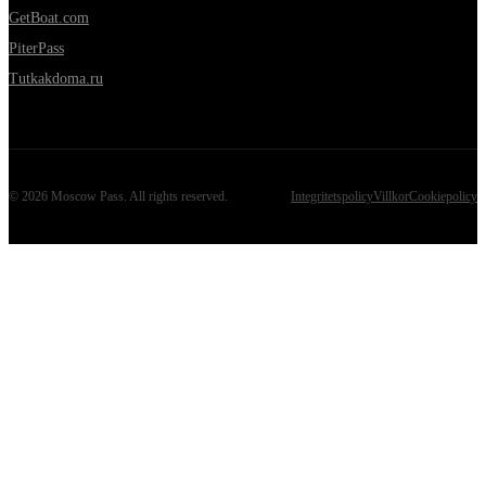
GetBoat.com
PiterPass
Tutkakdoma.ru
©
2026
Moscow Pass
. All rights reserved.
Integritetspolicy
Villkor
Cookiepolicy