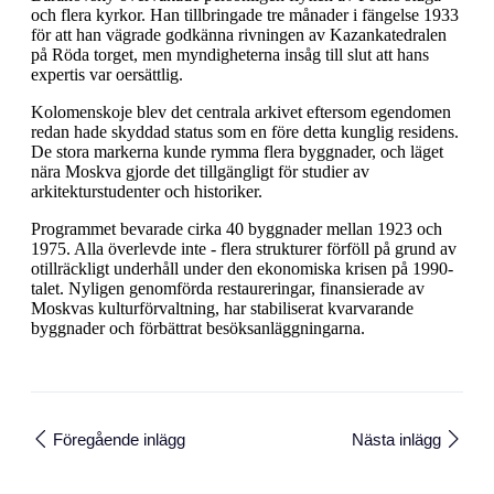
och flera kyrkor. Han tillbringade tre månader i fängelse 1933
för att han vägrade godkänna rivningen av Kazankatedralen
på Röda torget, men myndigheterna insåg till slut att hans
expertis var oersättlig.
Kolomenskoje blev det centrala arkivet eftersom egendomen
redan hade skyddad status som en före detta kunglig residens.
De stora markerna kunde rymma flera byggnader, och läget
nära Moskva gjorde det tillgängligt för studier av
arkitekturstudenter och historiker.
Programmet bevarade cirka 40 byggnader mellan 1923 och
1975. Alla överlevde inte - flera strukturer förföll på grund av
otillräckligt underhåll under den ekonomiska krisen på 1990-
talet. Nyligen genomförda restaureringar, finansierade av
Moskvas kulturförvaltning, har stabiliserat kvarvarande
byggnader och förbättrat besöksanläggningarna.
Föregående inlägg
Nästa inlägg