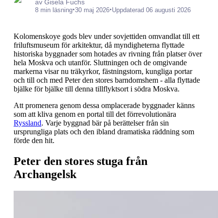
av Gisela Fuchs
•
•
8 min läsning
30 maj 2026
Uppdaterad 06 augusti 2026
Kolomenskoye gods blev under sovjettiden omvandlat till ett
friluftsmuseum för arkitektur, då myndigheterna flyttade
historiska byggnader som hotades av rivning från platser över
hela Moskva och utanför. Sluttningen och de omgivande
markerna visar nu träkyrkor, fästningstorn, kungliga portar
och till och med Peter den stores barndomshem - alla flyttade
bjälke för bjälke till denna tillflyktsort i södra Moskva.
Att promenera genom dessa omplacerade byggnader känns
som att kliva genom en portal till det förrevolutionära
Ryssland
. Varje byggnad bär på berättelser från sin
ursprungliga plats och den ibland dramatiska räddning som
förde den hit.
Peter den stores stuga från
Archangelsk