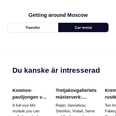
Getting around Moscow
Transfer
Car rental
Du kanske är intresserad
Kosmos-
Tretjakovgalleriets
Krem
paviljongen vid
mästerverk:
rust
VDNKh: Inuti
målningarna som
Fabe
A full-size Mir
Repin, Vasnetsov,
Ten Im
Rysslands
är värda att
tron
module you can
Shishkin, Vrubel, Serov
Faberg