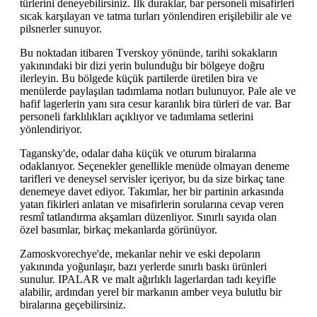
türlerini deneyebilirsiniz. İlk duraklar, bar personeli misafirleri
sıcak karşılayan ve tatma turları yönlendiren erişilebilir ale ve
pilsnerler sunuyor.
Bu noktadan itibaren Tverskoy yönünde, tarihi sokakların
yakınındaki bir dizi yerin bulunduğu bir bölgeye doğru
ilerleyin. Bu bölgede küçük partilerde üretilen bira ve
menülerde paylaşılan tadımlama notları bulunuyor. Pale ale ve
hafif lagerlerin yanı sıra cesur karanlık bira türleri de var. Bar
personeli farklılıkları açıklıyor ve tadımlama setlerini
yönlendiriyor.
Tagansky'de, odalar daha küçük ve oturum biralarına
odaklanıyor. Seçenekler genellikle menüde olmayan deneme
tarifleri ve deneysel servisler içeriyor, bu da size birkaç tane
denemeye davet ediyor. Takımlar, her bir partinin arkasında
yatan fikirleri anlatan ve misafirlerin sorularına cevap veren
resmî tatlandırma akşamları düzenliyor. Sınırlı sayıda olan
özel basımlar, birkaç mekanlarda görünüyor.
Zamoskvorechye'de, mekanlar nehir ve eski depoların
yakınında yoğunlaşır, bazı yerlerde sınırlı baskı ürünleri
sunulur. IPALAR ve malt ağırlıklı lagerlardan tadı keyifle
alabilir, ardından yerel bir markanın amber veya bulutlu bir
biralarına geçebilirsiniz.