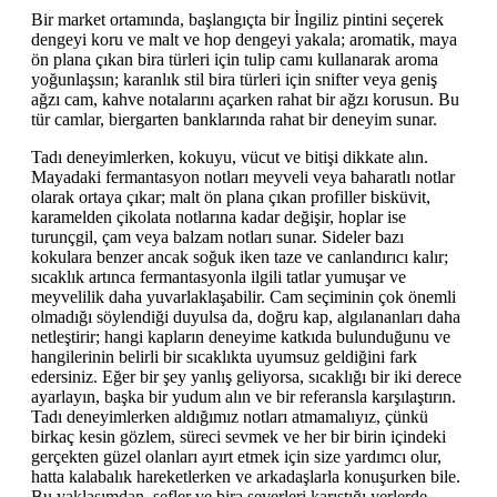
Bir market ortamında, başlangıçta bir İngiliz pintini seçerek
dengeyi koru ve malt ve hop dengeyi yakala; aromatik, maya
ön plana çıkan bira türleri için tulip camı kullanarak aroma
yoğunlaşsın; karanlık stil bira türleri için snifter veya geniş
ağzı cam, kahve notalarını açarken rahat bir ağzı korusun. Bu
tür camlar, biergarten banklarında rahat bir deneyim sunar.
Tadı deneyimlerken, kokuyu, vücut ve bitişi dikkate alın.
Mayadaki fermantasyon notları meyveli veya baharatlı notlar
olarak ortaya çıkar; malt ön plana çıkan profiller bisküvit,
karamelden çikolata notlarına kadar değişir, hoplar ise
turunçgil, çam veya balzam notları sunar. Sideler bazı
kokulara benzer ancak soğuk iken taze ve canlandırıcı kalır;
sıcaklık artınca fermantasyonla ilgili tatlar yumuşar ve
meyvelilik daha yuvarlaklaşabilir. Cam seçiminin çok önemli
olmadığı söylendiği duyulsa da, doğru kap, algılananları daha
netleştirir; hangi kapların deneyime katkıda bulunduğunu ve
hangilerinin belirli bir sıcaklıkta uyumsuz geldiğini fark
edersiniz. Eğer bir şey yanlış geliyorsa, sıcaklığı bir iki derece
ayarlayın, başka bir yudum alın ve bir referansla karşılaştırın.
Tadı deneyimlerken aldığımız notları atmamalıyız, çünkü
birkaç kesin gözlem, süreci sevmek ve her bir birin içindeki
gerçekten güzel olanları ayırt etmek için size yardımcı olur,
hatta kalabalık hareketlerken ve arkadaşlarla konuşurken bile.
Bu yaklaşımdan, şefler ve bira severleri karıştığı yerlerde