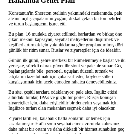
Hakkında Genel Plan
Konstantin'in Sheraton otelinin yakınındaki mekanında, pale
ale'nin açılış çapalarının yoğun, dikkat çekici bir ton belirledi
ve turun başlangıcını işaret etti.
Bu plan, 16 mutlaka ziyaret edilmeli barlardan ve birkaç öne
çıkan mekanı kapsayan, seyahat maliyetlerini düşürmek ve
keşifleri artırmak için yakınlıklarına göre gruplandırılmış dört
günlük bir ritim sunar. Ruslar ve ziyaretçiler için de idealdir.
Günün ilk günü, şehre merkezi bir kümelenmeyle başlar ve iki
yerleşke, sürekli olarak güvenilir stout ve pale ale sunar. Geç
başlangıçlarda bile, personel, uçuşları düzenli tutmak ve
tatçılarını taze tutmak için çaba sarf eder, böylece stilleri
karşılaştırmak için acele etmeden rahatça deneyebilirsiniz.
Bu site, çeşitli tarzlara odaklanıyor: pale ales, İngiliz etkisi
altındaki biralar, IPAs ve güçlü bir porter. Rusça konuşan
ziyaretçiler için, daha erişilebilir bir deneyim yaşamak için
İngilizce turları olan mekanları seçmek daha iyi olacaktır.
Ziyaret tarihleri, kalabalık hafta sonlarını önlemek için
tasarlanmıştır. Hafta sonu seyahat etmek zorunda kalırsanız,
daha rahat bir ortam ve daha dikkatli bir hizmet sunabilen geç