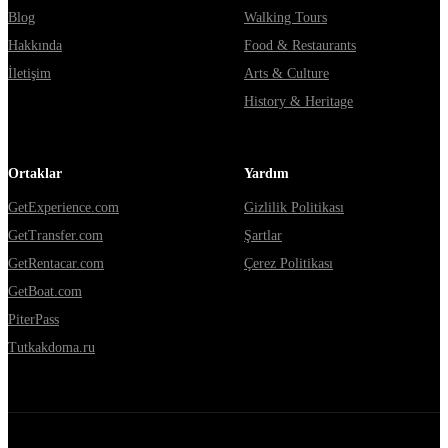
Blog
Walking Tours
Hakkında
Food & Restaurants
İletişim
Arts & Culture
History & Heritage
Ortaklar
Yardım
GetExperience.com
Gizlilik Politikası
GetTransfer.com
Şartlar
GetRentacar.com
Çerez Politikası
GetBoat.com
PiterPass
Tutkakdoma.ru