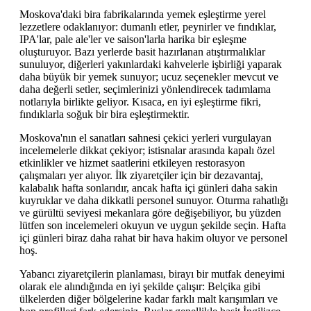
Moskova'daki bira fabrikalarında yemek eşleştirme yerel
lezzetlere odaklanıyor: dumanlı etler, peynirler ve fındıklar,
IPA'lar, pale ale'ler ve saison'larla harika bir eşleşme
oluşturuyor. Bazı yerlerde basit hazırlanan atıştırmalıklar
sunuluyor, diğerleri yakınlardaki kahvelerle işbirliği yaparak
daha büyük bir yemek sunuyor; ucuz seçenekler mevcut ve
daha değerli setler, seçimlerinizi yönlendirecek tadımlama
notlarıyla birlikte geliyor. Kısaca, en iyi eşleştirme fikri,
fındıklarla soğuk bir bira eşleştirmektir.
Moskova'nın el sanatları sahnesi çekici yerleri vurgulayan
incelemelerle dikkat çekiyor; istisnalar arasında kapalı özel
etkinlikler ve hizmet saatlerini etkileyen restorasyon
çalışmaları yer alıyor. İlk ziyaretçiler için bir dezavantaj,
kalabalık hafta sonlarıdır, ancak hafta içi günleri daha sakin
kuyruklar ve daha dikkatli personel sunuyor. Oturma rahatlığı
ve gürültü seviyesi mekanlara göre değişebiliyor, bu yüzden
lütfen son incelemeleri okuyun ve uygun şekilde seçin. Hafta
içi günleri biraz daha rahat bir hava hakim oluyor ve personel
hoş.
Yabancı ziyaretçilerin planlaması, birayı bir mutfak deneyimi
olarak ele alındığında en iyi şekilde çalışır: Belçika gibi
ülkelerden diğer bölgelerine kadar farklı malt karışımları ve