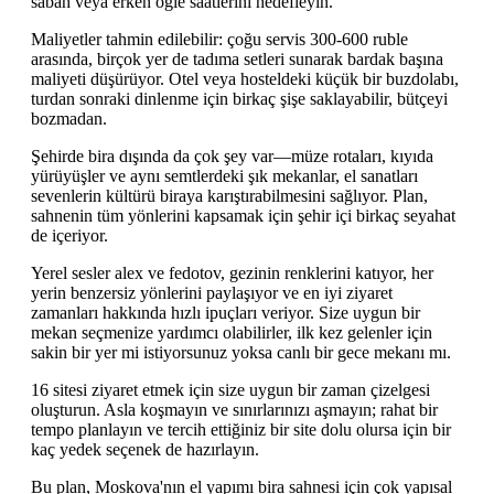
sabah veya erken öğle saatlerini hedefleyin.
Maliyetler tahmin edilebilir: çoğu servis 300-600 ruble
arasında, birçok yer de tadıma setleri sunarak bardak başına
maliyeti düşürüyor. Otel veya hosteldeki küçük bir buzdolabı,
turdan sonraki dinlenme için birkaç şişe saklayabilir, bütçeyi
bozmadan.
Şehirde bira dışında da çok şey var—müze rotaları, kıyıda
yürüyüşler ve aynı semtlerdeki şık mekanlar, el sanatları
sevenlerin kültürü biraya karıştırabilmesini sağlıyor. Plan,
sahnenin tüm yönlerini kapsamak için şehir içi birkaç seyahat
de içeriyor.
Yerel sesler alex ve fedotov, gezinin renklerini katıyor, her
yerin benzersiz yönlerini paylaşıyor ve en iyi ziyaret
zamanları hakkında hızlı ipuçları veriyor. Size uygun bir
mekan seçmenize yardımcı olabilirler, ilk kez gelenler için
sakin bir yer mi istiyorsunuz yoksa canlı bir gece mekanı mı.
16 sitesi ziyaret etmek için size uygun bir zaman çizelgesi
oluşturun. Asla koşmayın ve sınırlarınızı aşmayın; rahat bir
tempo planlayın ve tercih ettiğiniz bir site dolu olursa için bir
kaç yedek seçenek de hazırlayın.
Bu plan, Moskova'nın el yapımı bira sahnesi için çok yapısal