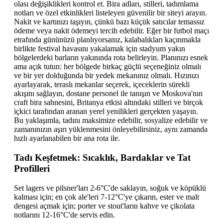
olası değişiklikleri kontrol et. Bira adları, stilleri, tadımlama
notları ve özel etkinlikleri listeleyen güvenilir bir siteyi arayın.
Nakit ve kartınızı taşıyın, çünkü bazı küçük satıcılar temassız
ödeme veya nakit ödemeyi tercih edebilir. Eğer bir futbol maçı
etrafında gününüzü planlıyorsanız, kalabalıkları kaçınmakla
birlikte festival havasını yakalamak için stadyum yakın
bölgelerdeki barların yakınında rota belirleyin. Planınızı esnek
ama açık tutun: her bölgede birkaç güçlü seçeneğiniz olmalı
ve bir yer dolduğunda bir yedek mekanınız olmalı. Hızınızı
ayarlayarak, teraslı mekanlar seçerek, içeceklerin sürekli
akışını sağlayın, dostane personel ile tanışın ve Moskova'nın
craft bira sahnesini, Britanya etkisi altındaki stilleri ve birçok
içkici tarafından aranan yerel yenilikleri gerçekten yaşayın.
Bu yaklaşımla, tadını maksimize edebilir, sosyalize edebilir ve
zamanınızın aşırı yüklenmesini önleyebilirsiniz, aynı zamanda
hızlı ayarlanabilen bir ana rota ile.
Tadı Keşfetmek: Sıcaklık, Bardaklar ve Tat
Profilleri
Set lagers ve pilsner'ları 2-6°C'de saklayın, soğuk ve köpüklü
kalması için; en çok ale'leri 7-12°C'ye çıkarın, ester ve malt
dengesi açmak için; porter ve stout'ların kahve ve çikolata
notlarını 12-16°C'de servis edin.