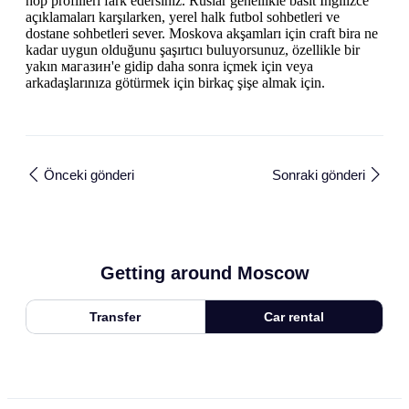
hop profilleri fark edersiniz. Ruslar genellikle basit İngilizce
açıklamaları karşılarken, yerel halk futbol sohbetleri ve
dostane sohbetleri sever. Moskova akşamları için craft bira ne
kadar uygun olduğunu şaşırtıcı buluyorsunuz, özellikle bir
yakın магазин'e gidip daha sonra içmek için veya
arkadaşlarınıza götürmek için birkaç şişe almak için.
Önceki gönderi
Sonraki gönderi
Getting around Moscow
Transfer
Car rental