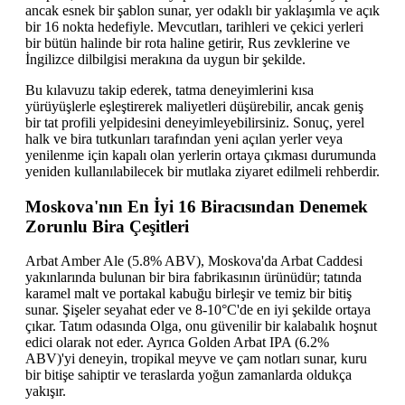
ancak esnek bir şablon sunar, yer odaklı bir yaklaşımla ve açık
bir 16 nokta hedefiyle. Mevcutları, tarihleri ve çekici yerleri
bir bütün halinde bir rota haline getirir, Rus zevklerine ve
İngilizce dilbilgisi merakına da uygun bir şekilde.
Bu kılavuzu takip ederek, tatma deneyimlerini kısa
yürüyüşlerle eşleştirerek maliyetleri düşürebilir, ancak geniş
bir tat profili yelpidesini deneyimleyebilirsiniz. Sonuç, yerel
halk ve bira tutkunları tarafından yeni açılan yerler veya
yenilenme için kapalı olan yerlerin ortaya çıkması durumunda
yeniden kullanılabilecek bir mutlaka ziyaret edilmeli rehberdir.
Moskova'nın En İyi 16 Biracısından Denemek
Zorunlu Bira Çeşitleri
Arbat Amber Ale (5.8% ABV), Moskova'da Arbat Caddesi
yakınlarında bulunan bir bira fabrikasının ürünüdür; tatında
karamel malt ve portakal kabuğu birleşir ve temiz bir bitiş
sunar. Şişeler seyahat eder ve 8-10°C'de en iyi şekilde ortaya
çıkar. Tatım odasında Olga, onu güvenilir bir kalabalık hoşnut
edici olarak not eder. Ayrıca Golden Arbat IPA (6.2%
ABV)'yi deneyin, tropikal meyve ve çam notları sunar, kuru
bir bitişe sahiptir ve teraslarda yoğun zamanlarda oldukça
yakışır.