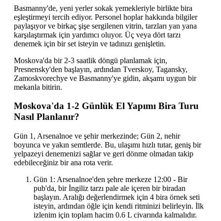
Basmanny'de, yeni yerler sokak yemekleriyle birlikte bira
eşleştirmeyi tercih ediyor. Personel hoplar hakkında bilgiler
paylaşıyor ve birkaç şişe sergilenen vitrin, tarzları yan yana
karşılaştırmak için yardımcı oluyor. Üç veya dört tarzı
denemek için bir set isteyin ve tadınızı genişletin.
Moskova'da bir 2-3 saatlik döngü planlamak için,
Presnensky'den başlayın, ardından Tverskoy, Tagansky,
Zamoskvorechye ve Basmanny'ye gidin, akşamı uygun bir
mekanla bitirin.
Moskova'da 1-2 Günlük El Yapımı Bira Turu
Nasıl Planlanır?
Gün 1, Arsenalnoe ve şehir merkezinde; Gün 2, nehir
boyunca ve yakın semtlerde. Bu, ulaşımı hızlı tutar, geniş bir
yelpazeyi denemenizi sağlar ve geri dönme olmadan takip
edebileceğiniz bir ana rota verir.
Gün 1: Arsenalnoe'den şehre merkeze 12:00 - Bir
pub'da, bir İngiliz tarzı pale ale içeren bir biradan
başlayın. Aralığı değerlendirmek için 4 bira örnek seti
isteyin, ardından öğle için kendi ritminizi belirleyin. İlk
izlenim için toplam hacim 0.6 L civarında kalmalıdır.