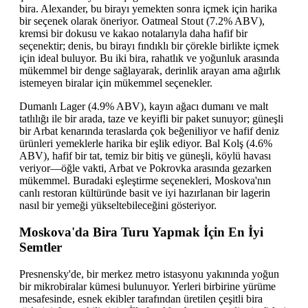
bira. Alexander, bu birayı yemekten sonra içmek için harika
bir seçenek olarak öneriyor. Oatmeal Stout (7.2% ABV),
kremsi bir dokusu ve kakao notalarıyla daha hafif bir
seçenektir; denis, bu birayı fındıklı bir çörekle birlikte içmek
için ideal buluyor. Bu iki bira, rahatlık ve yoğunluk arasında
mükemmel bir denge sağlayarak, derinlik arayan ama ağırlık
istemeyen biralar için mükemmel seçenekler.
Dumanlı Lager (4.9% ABV), kayın ağacı dumanı ve malt
tatlılığı ile bir arada, taze ve keyifli bir paket sunuyor; güneşli
bir Arbat kenarında teraslarda çok beğeniliyor ve hafif deniz
ürünleri yemeklerle harika bir eşlik ediyor. Bal Kolş (4.6%
ABV), hafif bir tat, temiz bir bitiş ve güneşli, köylü havası
veriyor—öğle vakti, Arbat ve Pokrovka arasında gezarken
mükemmel. Buradaki eşleştirme seçenekleri, Moskova'nın
canlı restoran kültüründe basit ve iyi hazırlanan bir lagerin
nasıl bir yemeği yükseltebileceğini gösteriyor.
Moskova'da Bira Turu Yapmak İçin En İyi
Semtler
Presnensky'de, bir merkez metro istasyonu yakınında yoğun
bir mikrobiralar kümesi bulunuyor. Yerleri birbirine yürüme
mesafesinde, esnek ekibler tarafından üretilen çeşitli bira