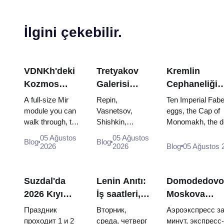
İlgini çekebilir.
VDNKh'deki
Tretyakov
Kremlin
Kozmos
Galerisi
Cephaneliği
Pavyonu:
Başyapıtları:
Hazineleri:
A full-size Mir
Repin,
Ten Imperial Fab
Rusya'nın En
Görülecek
Faberge
module you can
Vasnetsov,
eggs, the Cap of
walk through, the
Shishkin,
Monomakh, the d
Büyük Uzay
Eserler İçin
Yumurtaları,
Energia–Buran
Vrubel, Serov
throne of two boy
Sergisinin
Seyahat
Tahtlar ve Ta
05 Ağustos
05 Ağustos
Blog
Blog
model, scorched
and Surikov —
and the coronatio
2026
2026
Blog
05 Ağustos 
İçinde
Planı
Giyme Kıyafet
descent
the works that
dress of Catherine
Yapmaya
capsules and
stop people,
Değer
120 pieces of
where they
Suzdal'da
Lenin Anıtı:
Domodedovo
flight...
hang, and why
2026 Kıyı
İş saatleri,
Moskova
booking the...
Günü:
giriş ve
merkezine:
Праздник
Вторник,
Аэроэкспресс за
biletler,
Kremlya
Aeroexpress,
проходит 1 и 2
среда, четверг
минут, экспресс-