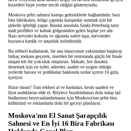
lezzetleri hype yerine tercih ettiğini gösteriyordu.
Moskova şehri sahnesi komşu geleneklerle bağlantılıdır: bazı
bira fabrikaları, bölge çapında karışımlar sunmak için bir
şirketle işbirliği yapar. Bunlar arasında Sankt-Peterburg tarzı
malt profilleri ve kabuk gölgesinden gelen hoplar yer alır.
Bazı servisler kokuda ve ağzında zaferi taşır, mevsimler
boyunca kimlik ve tutarlılık belirtileridir.
Bu rehberi kullanarak, bir ana istasyonun yakınından başlayıp
birkaç mekanı geçerek, önerilen bir restoranda güçlü bir finale
ulaşan tek bir yolculuk oluşturun. Makale, her durakta
denemek için en iyiler, adresler, saatler ve uygun olduğu
yerlerde havası ve politikalar hakkında notlar içeren 16 giriş
içeriyor.
Hazır mısın? Tam rehberi al ve haritaları, kesin saatleri ve
fiyat aralıklarını elde et. Böylece buzdolabınızı dolu tutup tad
budlarınızı heyecanlandırmanız için Moskova'nın şehir bira
kültürünü ve reklamlarla dolu bir geceyi planlayın.
Moskova'nın El Sanat Şarapçılık
Sahnesi ve En İyi 16 Bira Fabrikası