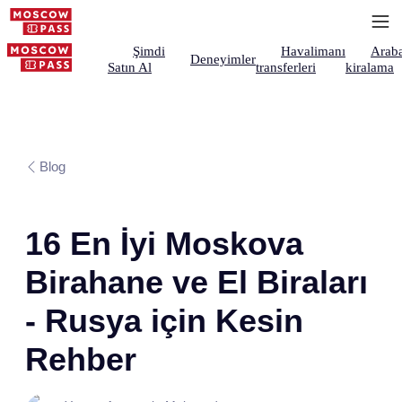
Şimdi
Havalimanı
Arab
Deneyimler
Satın Al
transferleri
kiralama
Blog
16 En İyi Moskova
Birahane ve El Biraları
- Rusya için Kesin
Rehber