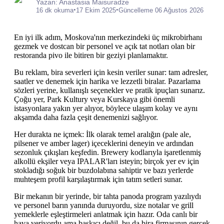
Yazan: Anastasia Maisuradze
•
•
16 dk okuma
17 Ekim 2025
Güncelleme 06 Ağustos 2026
En iyi ilk adım, Moskova'nın merkezindeki üç mikrobirhanı
gezmek ve dostcan bir personel ve açık tat notları olan bir
restoranda pivo ile bitiren bir geziyi planlamaktır.
Bu reklam, bira severleri için kesin veriler sunar: tam adresler,
saatler ve denemek için harika ve lezzetli biralar. Pazarlama
sözleri yerine, kullanışlı seçenekler ve pratik ipuçları sunarız.
Çoğu yer, Park Kultury veya Kurskaya gibi önemli
istasyonlara yakın yer alıyor, böylece ulaşım kolay ve aynı
akşamda daha fazla çeşit denemenizi sağlıyor.
Her durakta ne içmek: İlk olarak temel aralığın (pale ale,
pilsener ve amber lager) içeceklerini deneyin ve ardından
sezonluk çıkışları keşfedin. Brewery kodlarıyla işaretlenmiş
alkollü ekşiler veya IPALAR'ları isteyin; birçok yer ev için
stokladığı soğuk bir buzdolabına sahiptir ve bazı yerlerde
muhteşem profil karşılaştırmak için tatım setleri sunar.
Bir mekanın bir yerinde, bir tahta panoda program yazılıydı
ve personel barın yanında duruyordu, size notalar ve grill
yemeklerle eşleştirmeleri anlatmak için hazır. Oda canlı bir
hava veriyordu ama baskıcı değil, bu da bira firmasının gerçek