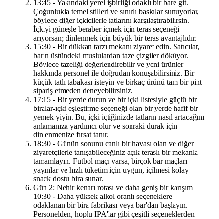
13:45 - Yakındaki yerel işbirliği odaklı bir bare git.
Çoğunlukla temel stilleri ve sınırlı baskılar sunuyorlar,
böylece diğer içkicilerle tatlarını karşılaştırabilirsin.
İçkiyi güneşle beraber içmek için teras seçeneği
arıyorsan; dinlenmek için büyük bir teras avantajlıdır.
15:30 - Bir dükkan tarzı mekanı ziyaret edin. Satıcılar,
barın üstündeki muslulardan taze çizgiler döküyor.
Böylece tazeliği değerlendirebilir ve yeni ürünler
hakkında personel ile doğrudan konuşabilirsiniz. Bir
küçük tatlı tabakası isteyin ve birkaç ürünü tam bir pint
sipariş etmeden deneyebilirsiniz.
17:15 - Bir yerde durun ve bir içki listesiyle güçlü bir
biralar-ıçki eşleştirme seçeneği olan bir yerde hafif bir
yemek yiyin. Bu, içki içtiğinizde tatların nasıl artacağını
anlamanıza yardımcı olur ve sonraki durak için
dinlenmenize fırsat tanır.
18:30 - Günün sonunu canlı bir havası olan ve diğer
ziyaretçilerle tanışabileceğiniz açık teraslı bir mekanla
tamamlayın. Futbol maçı varsa, birçok bar maçları
yayınlar ve hızlı tüketim için uygun, içilmesi kolay
snack dostu bira sunar.
Gün 2: Nehir kenarı rotası ve daha geniş bir karışım
10:30 - Daha yüksek alkol oranlı seçeneklere
odaklanan bir bira fabrikası veya bar'dan başlayın.
Personelden, hoplu IPA'lar gibi çeşitli seçeneklerden