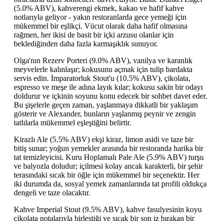
(5.0% ABV), kahverengi ekmek, kakao ve hafif kahve
notlarıyla geliyor - yakın restoranlarda gece yemeği için
mükemmel bir eşlikçi. Vücut olarak daha hafif olmasına
rağmen, her ikisi de basit bir içki arzusu olanlar için
beklediğinden daha fazla karmaşıklık sunuyor.
Olga'nın Rezerv Porteri (9.0% ABV), vanilya ve karanlık
meyvelerle kalınlaşır; kokusunu açmak için tulip bardakta
servis edin. İmparatorluk Stout'u (10.5% ABV), çikolata,
espresso ve meşe ile adına layık kılar; kokusu sakin bir odayı
doldurur ve içkinin soyunu konu edecek bir sohbet davet eder.
Bu şişelerle geçen zaman, yaşlanmaya dikkatli bir yaklaşım
gösterir ve Alexander, bunların yaşlanmış peynir ve zengin
tatlılarla mükemmel eşleştiğini belirtir.
Kirazlı Ale (5.5% ABV) ekşi kiraz, limon asidi ve taze bir
bitiş sunar; yoğun yemekler arasında bir restoranda harika bir
tat temizleyicisi. Kuru Hoplamalı Pale Ale (5.9% ABV) turşu
ve balyozla doludur; içilmesi kolay ancak karakterli, bir şehir
terasındaki sıcak bir öğle için mükemmel bir seçenektir. Her
iki durumda da, sosyal yemek zamanlarında tat profili oldukça
dengeli ve taze olacaktır.
Kahve Imperial Stout (9.5% ABV), kahve fasulyesinin koyu
çikolata notalarıyla birleştiği ve sıcak bir son iz bırakan bir