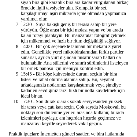
siyah bira gibi karanlık biralara kadar vurgulanan birkaç
örnekle ilgili tavsiyeler alın. Kompakt bir set,
karşılaştırmayı aşırı miktarda içme olmadan yapmanıza
yardımcı olur.
12:30 - Suya bakışlı geniş bir terasa sahip bir yere
yürüyün. Öğle arası bir içki molası yapın ve bu arada
kalan rotayı planlayın. Bu manzaralar fotoğraf çekmek
için mükemmel ve hızlı bir ritim değişikliği sağlıyor.
14:00 - Bir çok seçenekle tanınan bir mekanı ziyaret
edin. Genellikle yerel mikrobiralarından farklı partiler
sunarlar, ayrıca yurt dışından misafir şarap hatları da
bulunabilir. Ana stillerini ve sınırlı sürümlerini listeleyen
bir örnek panosu için menüyü kontrol edin.
15:45 - Bir köşe kahvesinde durun, seçkin bir bira
listesi ve rahat oturma alanına sahip. Bu, seyahat
arkadaşınızla notlarınızı karşılaştırmak veya şimdiye
kadar en sevdiğiniz tarzı hızlı bir notla kaydetmek için
ideal bir an.
17:30 - Son durak olarak sokak seviyesinden yüksek
bir teras veya çatı katı seçin. Çok sayıda Moskovalı bu
noktayı son dinlenme yerleri arasında kullanır, burada
izlenimleri paylaşır, anı hıçırdan hıçırda geçirmez ve
manzarayı keyifle seyrederek vakit geçirir.
Praktik ipuçları: İnternetten güncel saatleri ve bira hatlarında