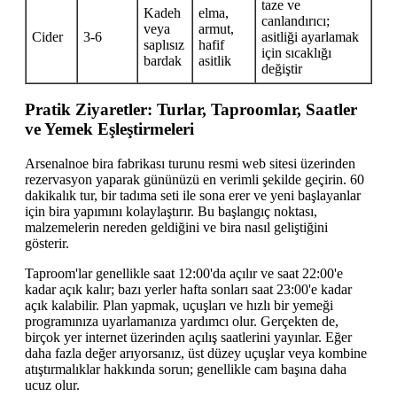
taze ve
Kadeh
elma,
canlandırıcı;
veya
armut,
Cider
3-6
asitliği ayarlamak
saplısız
hafif
için sıcaklığı
bardak
asitlik
değiştir
Pratik Ziyaretler: Turlar, Taproomlar, Saatler
ve Yemek Eşleştirmeleri
Arsenalnoe bira fabrikası turunu resmi web sitesi üzerinden
rezervasyon yaparak gününüzü en verimli şekilde geçirin. 60
dakikalık tur, bir tadıma seti ile sona erer ve yeni başlayanlar
için bira yapımını kolaylaştırır. Bu başlangıç noktası,
malzemelerin nereden geldiğini ve bira nasıl geliştiğini
gösterir.
Taproom'lar genellikle saat 12:00'da açılır ve saat 22:00'e
kadar açık kalır; bazı yerler hafta sonları saat 23:00'e kadar
açık kalabilir. Plan yapmak, uçuşları ve hızlı bir yemeği
programınıza uyarlamanıza yardımcı olur. Gerçekten de,
birçok yer internet üzerinden açılış saatlerini yayınlar. Eğer
daha fazla değer arıyorsanız, üst düzey uçuşlar veya kombine
atıştırmalıklar hakkında sorun; genellikle cam başına daha
ucuz olur.