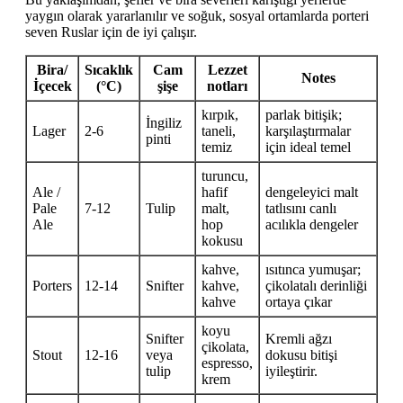
yaygın olarak yararlanılır ve soğuk, sosyal ortamlarda porteri
seven Ruslar için de iyi çalışır.
Bira/
Sıcaklık
Cam
Lezzet
Notes
İçecek
(°C)
şişe
notları
kırpık,
parlak bitişik;
İngiliz
Lager
2-6
taneli,
karşılaştırmalar
pinti
temiz
için ideal temel
turuncu,
Ale /
hafif
dengeleyici malt
Pale
7-12
Tulip
malt,
tatlısını canlı
Ale
hop
acılıkla dengeler
kokusu
kahve,
ısıtınca yumuşar;
Porters
12-14
Snifter
kahve,
çikolatalı derinliği
kahve
ortaya çıkar
koyu
Snifter
Kremli ağzı
çikolata,
Stout
12-16
veya
dokusu bitişi
espresso,
tulip
iyileştirir.
krem